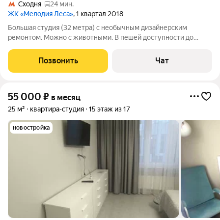
Сходня
24 мин.
ЖК «Мелодия Леса»
, 1 квартал 2018
Большая студия (32 метра) с необычным дизайнерским
ремонтом. Можно с животными. В пешей доступности до
остановки автобуса и маршрутки, которые едут к МЦД
Крюково, без пробок 10 минут. Так же с этой же остановки,
Позвонить
Чат
автобус едет в сторону области и до
55 000
₽
в месяц
25 м²
квартира-студия
15 этаж из 17
новостройка