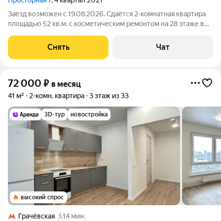
Просторная 7
, 4 квартал 2021
Заезд возможен с 19.08.2026. Сдаётся 2-комнатная квартира
площадью 52 кв.м. с косметическим ремонтом на 28 этаже в
32-этажном доме на срок от 11 месяцев. Из техники есть:
Духовой шкаф Стиральная машина Холодильник
Снять
Чат
Микроволновка Дом - монолитный.
72 000
₽
в месяц
41 м²
2-комн. квартира
3 этаж из 33
3D-тур
новостройка
высокий спрос
Грачёвская
14 мин.