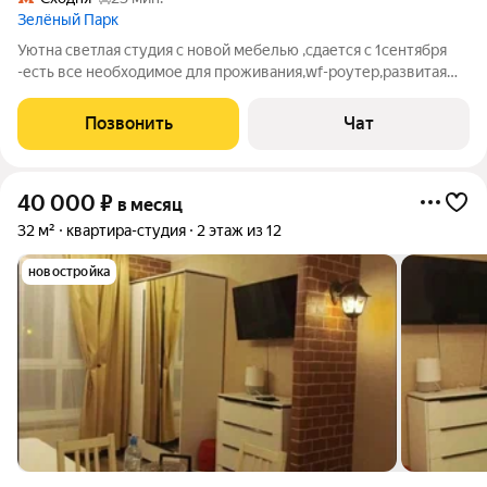
Зелёный Парк
Уютна светлая студия с новой мебелью ,сдается с 1сентября
-есть все необходимое для проживания,wf-роутер,развитая
инфраструктура,магазины,пункты выдачи,хорошая
транспортная доступность 5мин до мцд ,рядом выезд на
Позвонить
Чат
Пятницкое шоссе.Собственник,без
40 000
₽
в месяц
32 м²
квартира-студия
2 этаж из 12
новостройка