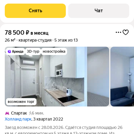
на срок от 11 месяцев. Из техники есть: Духовой шкаф
Стиральная машина Холодильник Посудомоечная машина
Снять
Чат
Кондиционер Плита Вытяжка Дом -
78 500
₽
в месяц
26 м²
квартира-студия
5 этаж из 13
3D-тур
новостройка
возможен торг
Спартак
6 мин.
Холланд парк
, 3 квартал 2022
Заезд возможен с 28.08.2026. Сдаётся студия площадью 26
кв.м. с евроремонтом на 5 этаже в 13-этажном доме. Из