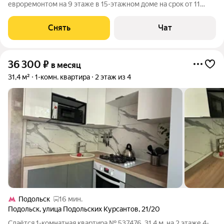
евроремонтом на 9 этаже в 15-этажном доме на срок от 11
месяцев. Из техники есть: Телевизор Духовой шкаф
Стиральная машина Холодильник Посудомоечная машина Дом
Снять
Чат
- монолитный, окна выходят во двор.
36 300
₽
в месяц
31,4 м²
1-комн. квартира
2 этаж из 4
Подольск
16 мин.
Подольск
,
улица Подольских Курсантов
,
21/20
Сдаётся 1-комнатная квартира № 537476, 31.4 м, на 2 этаже 4-