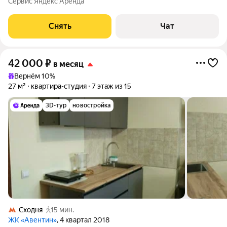
Сервис Яндекс Аренда
Бойлер Микроволновка Пылесос Дом - монолитный, окна
выходят во двор. В
Снять
Чат
42 000
₽
в месяц
Вернём 10%
27 м²
квартира-студия
7 этаж из 15
3D-тур
новостройка
Сходня
15 мин.
ЖК «Авентин»
, 4 квартал 2018