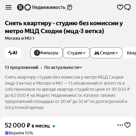
Снять квартиру - студию без комиссии у
метро МЦД Сходня (мцд-3 ветка)
Москва и МО
AI
Фильтры
Студия
Сходня
Ква
3
13 предложений
•
по актуальности
Снять квартиру-студию без комиссии у метро МЦД Сходня
(мцд-3 ветка) в Москве и МО — 13 объявлений от агентств и
собственников по аренде квартир-студий по цене от 30 500 ₽
до 62 000 ₽ на Яндекс Недвижимости. Каталог свежих
предложений площадью от 20 м² до 32 м² по долгосрочной и
посуточной аренде.
52 000
₽
в месяц
Вернём 10%