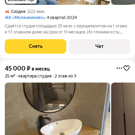
возможен торг
Сходня
22 мин.
ЖК «Молжаниново»
, 4 квартал 2024
Сдаётся студия площадью 25 кв.м. с евроремонтом на 1 этаже
в 17-этажном доме на срок от 11 месяцев. Из техники есть:
Телевизор Стиральная машина Холодильник Кондиционер
Пылесос Дом - монолитный, окна выходят на улицу. В
Снять
Чат
подъезде 2 лифта - 2
45 000
₽
в месяц
25 м²
квартира-студия
2 этаж из 3