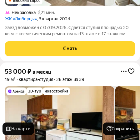
высокий спрос
Некрасовка
21 мин.
ЖК «Люберцы»
, 3 квартал 2024
Заезд возможен с 07.09.2026. Сдаётся студия площадью 20
кв.м. с косметическим ремонтом на 13 этаже в 17-этажном
доме на срок от 11 месяцев. Из техники есть: Телевизор
Стиральная машина Сушильная машина Холодильник Дом -
Снять
монолитный, окна выходят
53 000
₽
в месяц
19 м²
квартира-студия
26 этаж из 39
3D-тур
новостройка
На карте
Сохранить