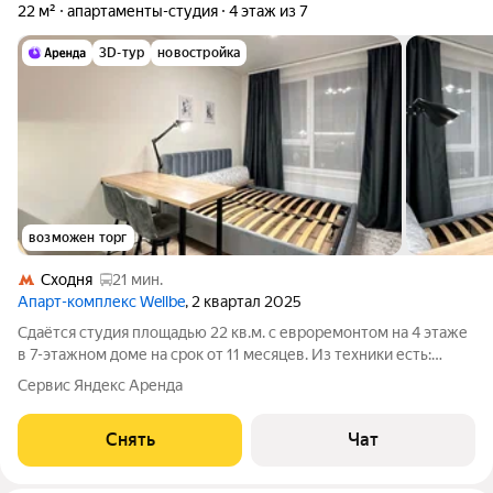
22 м²
апартаменты-студия
4 этаж из 7
3D-тур
новостройка
возможен торг
Сходня
21 мин.
Апарт-комплекс Wellbe
, 2 квартал 2025
Сдаётся студия площадью 22 кв.м. с евроремонтом на 4 этаже
в 7-этажном доме на срок от 11 месяцев. Из техники есть:
Стиральная машина Холодильник Посудомоечная машина
Сервис Яндекс Аренда
Микроволновка Дом - монолитный, окна выходят во двор. В
подъезде 2 лифта - 1
Снять
Чат