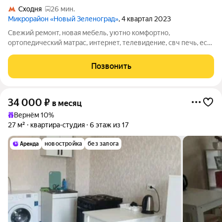
Сходня
26 мин.
Микрорайон «Новый Зеленоград»
, 4 квартал 2023
Свежий ремонт, новая мебель, уютно комфортно,
ортопедический матрас, интернет, телевидение, свч печь, есть
базовая посуда, пылесос, утюг гладильная доска, сушилка для
белья, холодильник. Большой шкаф в прихожей, тумба под
Позвонить
телевизором так же подойдет
34 000
₽
в месяц
Вернём 10%
27 м²
квартира-студия
6 этаж из 17
новостройка
без залога