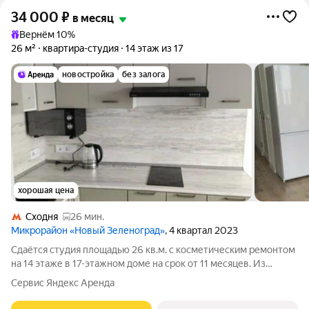
34 000
₽
в месяц
Вернём 10%
26 м²
квартира-студия
14 этаж из 17
новостройка
без залога
хорошая цена
Сходня
26 мин.
Микрорайон «Новый Зеленоград»
, 4 квартал 2023
Сдаётся студия площадью 26 кв.м. с косметическим ремонтом
на 14 этаже в 17-этажном доме на срок от 11 месяцев. Из
техники есть: Стиральная машина Холодильник
Сервис Яндекс Аренда
Микроволновка Дом - монолитный, окна выходят во двор. В
подъезде 1 лифт - 0 грузовых и 1