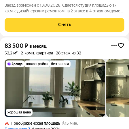
Заезд возможен с 13.08.2026. Сдаётся студия площадью 17
кв.м. с дизайнерским ремонтом на 2 этаже в 4-этажном доме
на срок от 11 месяцев. Из техники есть: Стиральная машина
Холодильник Бойлер Микроволновка Дом - кирпичный, окна
Снять
выходят во двор. Во
83 500
₽
в месяц
52,2 м²
2-комн. квартира
28 этаж из 32
новостройка
без залога
хорошая цена
Преображенская площадь
15 мин.