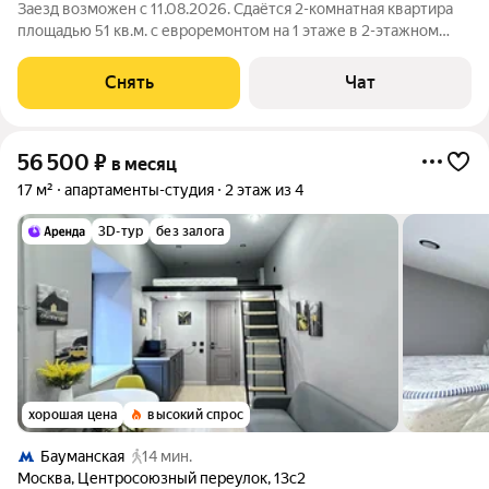
Заезд возможен с 11.08.2026. Сдаётся 2-комнатная квартира
площадью 51 кв.м. с евроремонтом на 1 этаже в 2-этажном
доме на срок от 11 месяцев. Из техники есть: Телевизор
Газовая плита с духовым шкафом Стиральная машина
Снять
Чат
Холодильник Микроволновка
56 500
₽
в месяц
17 м²
апартаменты-студия
2 этаж из 4
3D-тур
без залога
хорошая цена
высокий спрос
Бауманская
14 мин.
Москва
,
Центросоюзный переулок
,
13с2