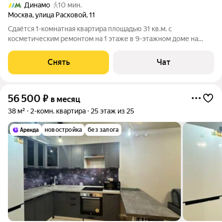
Динамо
10 мин.
Москва
,
улица Расковой
,
11
Сдаётся 1-комнатная квартира площадью 31 кв.м. с
косметическим ремонтом на 1 этаже в 9-этажном доме на
срок от 11 месяцев. Из техники есть: Духовой шкаф Стиральная
машина Холодильник Дом - кирпичный, окна выходят во двор.
Снять
Чат
В подъезде 1 лифт - 0
56 500
₽
в месяц
38 м²
2-комн. квартира
25 этаж из 25
новостройка
без залога