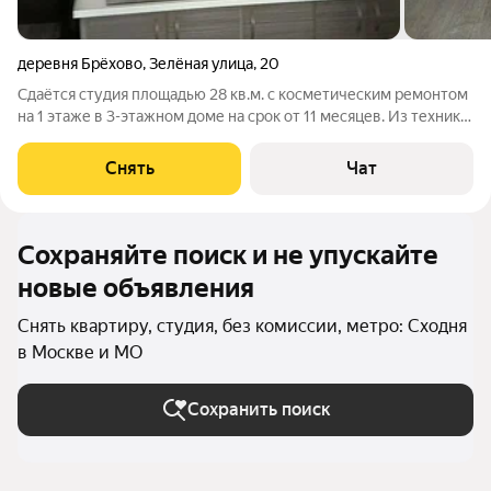
деревня Брёхово
,
Зелёная улица
,
20
Сдаётся студия площадью 28 кв.м. с косметическим ремонтом
на 1 этаже в 3-этажном доме на срок от 11 месяцев. Из техники
есть: Телевизор Стиральная машина Холодильник Бойлер Дом
- блочный, окна выходят во двор и на улицу. Во дворе есть
Снять
Чат
бесплатная
Сохраняйте поиск и не упускайте
новые объявления
Снять квартиру, студия, без комиссии, метро: Сходня
в Москве и МО
Сохранить поиск