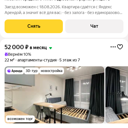
Заезд возможен с 18.08.2026. Квартира сдаётся с Яндекс
Арендой, а значит всё для вас: - без залога - без единоразовой
комиссии - с поддержкой от наших специалистов в процессе
проживания. Мы можем показать вам квартиру онлайн это так
Снять
Чат
же детально, как
52 000
₽
в месяц
Вернём 10%
22 м²
апартаменты-студия
5 этаж из 7
3D-тур
новостройка
возможен торг