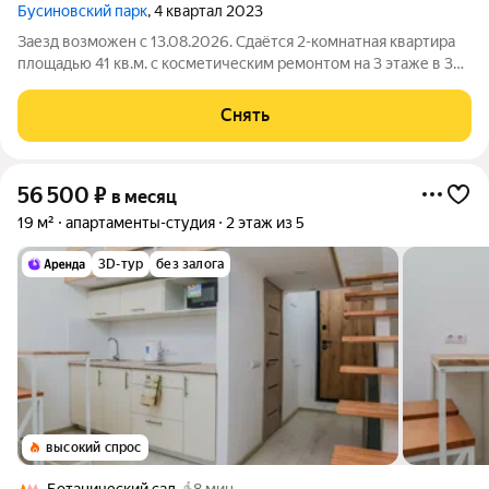
Бусиновский парк
, 4 квартал 2023
Заезд возможен с 13.08.2026. Сдаётся 2-комнатная квартира
площадью 41 кв.м. с косметическим ремонтом на 3 этаже в 33-
этажном доме на срок от 11 месяцев. Из техники есть: Духовой
шкаф Стиральная машина Холодильник Дом - монолитный,
Снять
окна выходят на
56 500
₽
в месяц
19 м²
апартаменты-студия
2 этаж из 5
3D-тур
без залога
высокий спрос