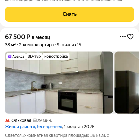
техники есть: Телевизор Стиральная машина Холодильник
Кондиционер Микроволновка Дом - монолитный, окна
Снять
выходят на улицу. В подъезде 3
67 500
₽
в месяц
38 м²
2-комн. квартира
9 этаж из 15
3D-тур
новостройка
Ольховая
29 мин.
Жилой район «Деснаречье»
, 1 квартал 2026
Сдаётся 2-комнатная квартира площадью 38 кв.м. с