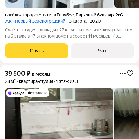
посёлок городского типа Голубое
,
Парковый бульвар
,
2к6
ЖК «Первый Зеленоградский»
, 3 квартал 2020
Сдаётся студия площадью 27 кв.м. с косметическим ремонтом
на 6 этаже в 17-этажном доме на срок от 11 месяцев. Из
техники есть: Телевизор Духовой шкаф Стиральная машина
Холодильник Микроволновка Дом - монолитный.
Снять
Чат
Коммунальные услуги по счетчикам
39 500
₽
в месяц
28 м²
квартира-студия
1 этаж из 3
без залога