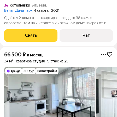
Котельники
15 мин.
Белая Дача парк
, 4 квартал 2021
Сдаётся 2-комнатная квартира площадью 38 кв.м. с
евроремонтом на 25 этаже в 25-этажном доме на срок от 11
месяцев. Из техники есть: Духовой шкаф Стиральная машина
Холодильник Посудомоечная машина Кондиционер
Снять
Чат
Микроволновка Дом - панельный. В
66 500
₽
в месяц
34 м²
квартира-студия
9 этаж из 25
3D-тур
новостройка