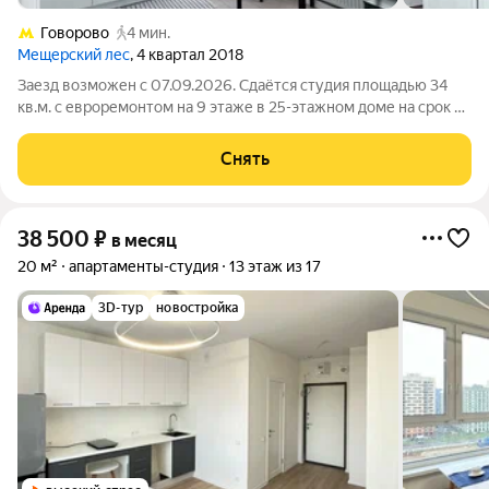
Говорово
4 мин.
Мещерский лес
, 4 квартал 2018
Заезд возможен с 07.09.2026. Сдаётся студия площадью 34
кв.м. с евроремонтом на 9 этаже в 25-этажном доме на срок от
11 месяцев. Из техники есть: Духовой шкаф Стиральная
машина Холодильник Кондиционер Микроволновка Пылесос
Снять
Дом - монолитный,
38 500
₽
в месяц
20 м²
апартаменты-студия
13 этаж из 17
3D-тур
новостройка