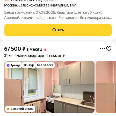
Ботанический сад
8 мин.
Москва
,
Сельскохозяйственная улица
,
17к1
Заезд возможен с 07.09.2026. Квартира сдаётся с Яндекс
Арендой, а значит всё для вас: - без залога; - без единоразовой
комиссии; - с поддержкой от наших специалистов в процессе
проживания. Мы можем показать вам квартиру онлайн это так
Снять
же детально,
67 500
₽
в месяц
31 м²
1-комн. квартира
1 этаж из 9
3D-тур
без залога
высокий спрос