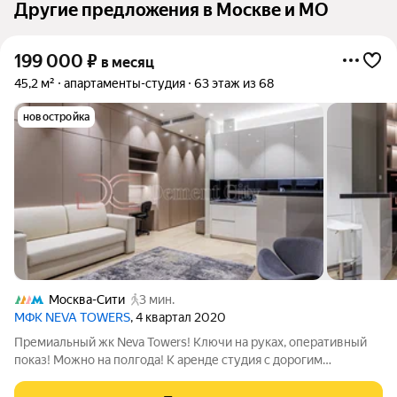
Другие предложения в Москве и МО
199 000
₽
в месяц
45,2 м²
апартаменты-студия
63 этаж из 68
новостройка
Москва-Сити
3 мин.
МФК NEVA TOWERS
, 4 квартал 2020
Премиальный жк Neva Towers! Ключи на руках, оперативный
показ! Можно на полгода! К аренде студия с дорогим
дизайнерским ремонтом! Высокий этаж, не забываемый
открытый вид на закаты! Дорогие, экологичные материалы!