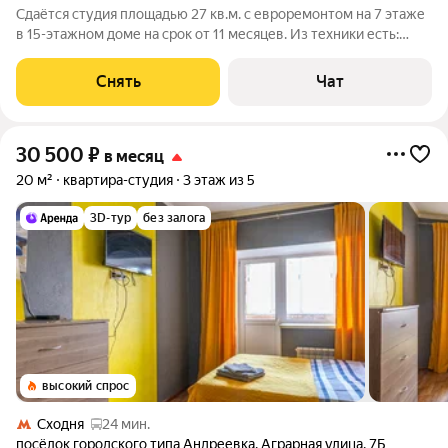
Сдаётся студия площадью 27 кв.м. с евроремонтом на 7 этаже
в 15-этажном доме на срок от 11 месяцев. Из техники есть:
Телевизор Стиральная машина Холодильник Микроволновка
Дом - панельный, окна выходят во двор. В подъезде 2 лифта - 1
Снять
Чат
грузовой и 1
30 500
₽
в месяц
20 м²
квартира-студия
3 этаж из 5
3D-тур
без залога
высокий спрос
Сходня
24 мин.
посёлок городского типа Андреевка
,
Аграрная улица
,
7Б