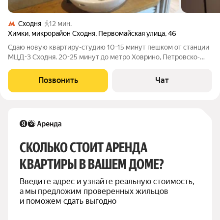
Сходня
12 мин.
Химки
,
микрорайон Сходня
,
Первомайская улица
,
46
Сдаю новую квартиру-студию 10-15 минут пешком от станции
МЦД-3 Сходня. 20-25 минут до метро Ховрино, Петровско-
Разумовская, Комсомольская. Огороженная тихая территория.
Современный ремонт - никто не жил. Новая мебель и техника.
Позвонить
Чат
Для 1-2 человек.
СКОЛЬКО СТОИТ АРЕНДА 
КВАРТИРЫ В ВАШЕМ ДОМЕ?
Введите адрес и узнайте реальную стоимость, 
а мы предложим проверенных жильцов 
и поможем сдать выгодно