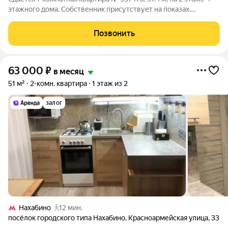
этажного дома. Собственник присутствует на показах.
Коммунальные платежи включены в стоимость. Счетчики
оплачиваются отдельно. По условиям проживания: можно с
Позвонить
детьми, можно с питомцами. Срок
63 000
₽
в месяц
51 м²
2-комн. квартира
1 этаж из 2
залог
Нахабино
12 мин.
посёлок городского типа Нахабино
,
Красноармейская улица
,
33