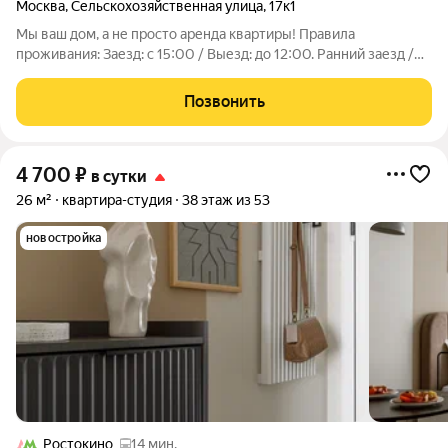
Москва
,
Сельскохозяйственная улица
,
17к1
Мы ваш дом, а не просто аренда квартиры! Правила
проживания: Заезд: с 15:00 / Выезд: до 12:00. Ранний заезд /
поздний выезд (по договорённости) Обеспечительный платёж
(залог) 3000 руб. Возраст гостей от 18 лет, при заселении
Позвонить
обязательно
4 700
₽
в сутки
26 м²
квартира-студия
38 этаж из 53
новостройка
Ростокино
14 мин.