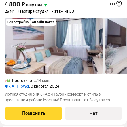
4 800
₽
в сутки
25 м²
квартира-студия
7 этаж из 53
новостройка
онлайн показ
Ростокино
14 мин.
ЖК AFI Tower
, 3 квартал 2024
Уютная студия в ЖК «Афи Тауэр» комфорт и стиль в
престижном районе Москвы! Проживания от 3х суток со
скидкой 5% Насладитесь проживанием в современной студии
с продуманным интерьером и отличной локацией. Идеальный
Позвонить
Чат
вариант как для отдыха, так и для