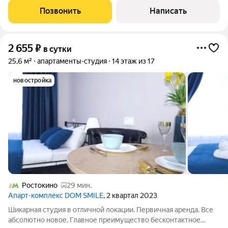
становится частным кинопоказом. (на 1 сутки апартамент не
Позвонить
Написать
сдается) 15 минут
2 655
₽
в сутки
25,6 м²
апартаменты-студия
14 этаж из 17
новостройка
Ростокино
29 мин.
Апарт-комплекс DOM SMILE
, 2 квартал 2023
Шикарная студия в отличной локации. Первичная аренда. Все
абсолютно новое. Главное преимущество бесконтактное