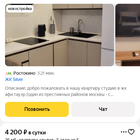
новостройка
Ростокино
21 мин.
ЖК Silver
Описание: добро пожаловать в нашу квартиру студию в жк
афи тауэр (один из престижных районов москвы - с
атмосферой уюта и комфорта. Описание: в квартире имеется
все для комфортного проживания одного или двух гостей
Позвонить
Чат
(пары). + 1 гость на дополнительном
4 200
₽
в сутки