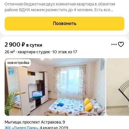
Отличная бюджетная двух комнатная квартира в обжитом
районе ВДНХ можем разместить до 4 человек. Есть все
необходимое для проживания .
Позвонить
2 900
₽
в сутки
26 м²
квартира-студия
10 этаж из 17
новостройка
Мытищи
,
проспект Астрахова
,
9
ЖК «Лидер Парк»
, 4 квартал 2019