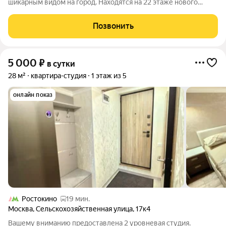
шикарным видом на город. Находятся на 22 этаже нового
комфортабельного дома, с закрытой территорией и высокой
степенью безопасности. Небольшая но продуманная студия в
Позвонить
которой вы найдете все
5 000
₽
в сутки
28 м²
квартира-студия
1 этаж из 5
онлайн показ
Ростокино
19 мин.
Москва
,
Сельскохозяйственная улица
,
17к4
Вашему вниманию предоставлена 2 уровневая студия.