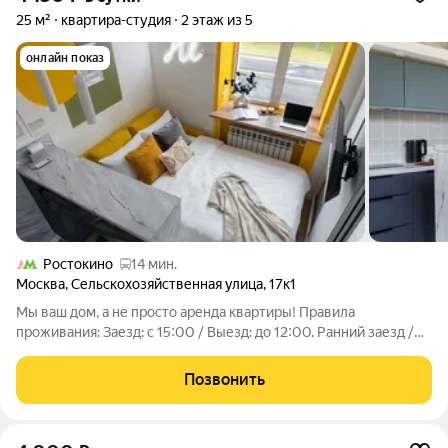
25 м²
квартира-студия
2 этаж из 5
онлайн показ
Ростокино
14 мин.
Москва
,
Сельскохозяйственная улица
,
17к1
Мы ваш дом, а не просто аренда квартиры! Правила
проживания: Заезд: с 15:00 / Выезд: до 12:00. Ранний заезд /
поздний выезд (по договорённости) Обеспечительный платёж
(залог) 3000 руб. Возраст гостей от 18 лет, при заселении
Позвонить
обязательно