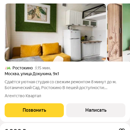
Ростокино
15 мин.
Москва
,
улица Докукина
,
9к1
Сдаётся уютная студия со свежим ремонтом 8 минут до м.
Ботанический Сад, Ростокино В пешей доступности:
Московский научно-практический центр дерматовенерологии
Агентство Квартал
и косметологии Российский геронтологический научно-
клинический центр РНИМУ им. Н. И.
Позвонить
Написать