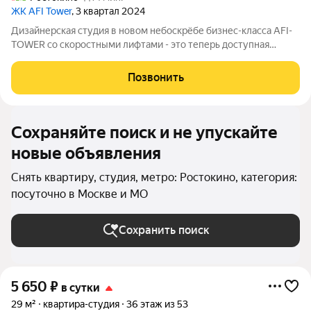
ЖК AFI Tower
, 3 квартал 2024
Дизайнерская студия в новом небоскрёбе бизнес-класса AFI-
TOWER со скоростными лифтами - это теперь доступная
роскошь! Студия на 38 этаже это еще и смотровая площадка, с
которой открывается вид на Ярославское шоссе, СВХ, ТРК
Позвонить
Европолис и Лосиный остров
Сохраняйте поиск и не упускайте
новые объявления
Снять квартиру, студия, метро: Ростокино, категория:
посуточно в Москве и МО
Сохранить поиск
5 650
₽
в сутки
29 м²
квартира-студия
36 этаж из 53