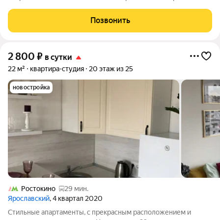
акцентами. Наша студия идеально подходит для тех, кто ценит
лаконичный дизайн интерьера. Бесконтактное заселение.
Позвонить
2 800
₽
в сутки
22 м²
квартира-студия
20 этаж из 25
новостройка
Ростокино
29 мин.
Ярославский
, 4 квартал 2020
Стильные апартаменты, с прекрасным расположением и