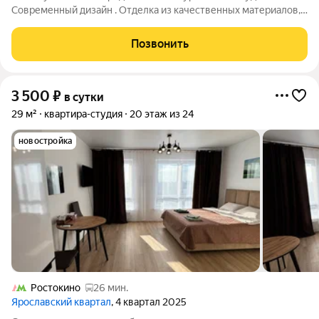
Современный дизайн . Отделка из качественных материалов,
отличная планировка, где соблюдается приватность двух
спальных зон. Спальные места: двухспальная кровать на 2
Позвонить
ярусе и двухспальный диван на 1
3 500
₽
в сутки
29 м²
квартира-студия
20 этаж из 24
новостройка
Ростокино
26 мин.
Ярославский квартал
, 4 квартал 2025