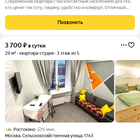
Современная квартира с бесконтактным заселением для тех,
кто ценит чистоту, тишину, удобство и комфорт. Отличный
вариант для коротких поездок, командировок, отдыха или
удалённой работы. Всё продумано до мелочей заехали и
Позвонить
живёте без лишних вопросов.
3 700
₽
в сутки
29 м²
квартира-студия
3 этаж из 5
Ростокино
15 мин.
Москва
,
Сельскохозяйственная улица
,
17к3