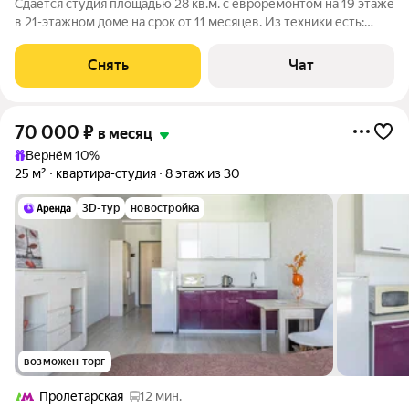
Сдаётся студия площадью 28 кв.м. с евроремонтом на 19 этаже
в 21-этажном доме на срок от 11 месяцев. Из техники есть:
Стиральная машина Холодильник Посудомоечная машина
Кондиционер Микроволновка Дом - монолитный, окна
Снять
Чат
выходят во двор и на улицу.
70 000
₽
в месяц
Вернём 10%
25 м²
квартира-студия
8 этаж из 30
3D-тур
новостройка
возможен торг
Пролетарская
12 мин.