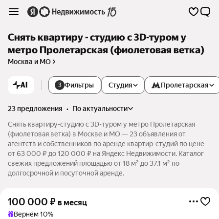
Снять квартиру - студию c 3D-туром у
метро Пролетарская (фиолетовая ветка)
Москва и МО
AI
Фильтры
Студия
Пролетарская
3
23 предложения
•
по актуальности
Снять квартиру-студию c 3D-туром у метро Пролетарская
(фиолетовая ветка) в Москве и МО — 23 объявления от
агентств и собственников по аренде квартир-студий по цене
от 63 000 ₽ до 120 000 ₽ на Яндекс Недвижимости. Каталог
свежих предложений площадью от 18 м² до 37,1 м² по
долгосрочной и посуточной аренде.
100 000
₽
в месяц
Вернём 10%