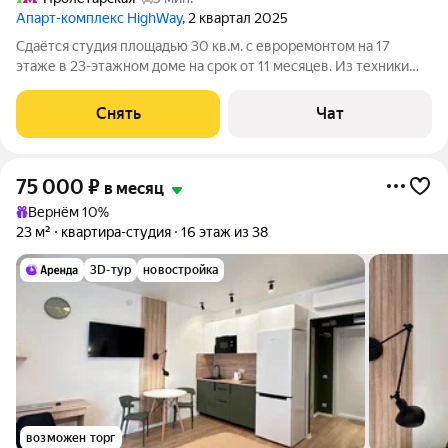
Апарт-комплекс HighWay
, 2 квартал 2025
Сдаётся студия площадью 30 кв.м. с евроремонтом на 17
этаже в 23-этажном доме на срок от 11 месяцев. Из техники
есть: Стиральная машина Холодильник Посудомоечная
машина Кондиционер Дом - монолитный, окна выходят во
Снять
Чат
двор. Есть консьерж. В подъезде
75 000
₽
в месяц
Вернём 10%
23 м²
квартира-студия
16 этаж из 38
3D-тур
новостройка
возможен торг