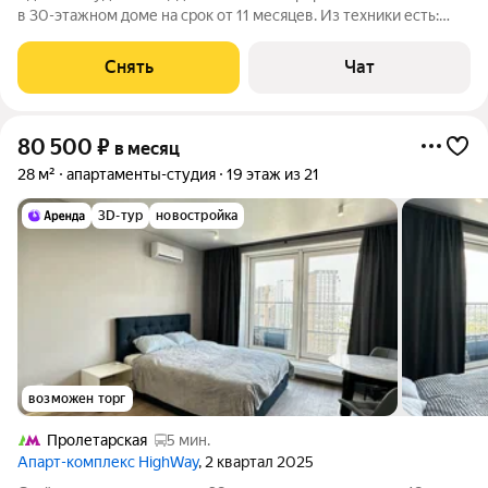
в 30-этажном доме на срок от 11 месяцев. Из техники есть:
Телевизор Духовой шкаф Стиральная машина Холодильник
Посудомоечная машина Кондиционер Микроволновка Дом -
Снять
Чат
монолитный, окна
80 500
₽
в месяц
28 м²
апартаменты-студия
19 этаж из 21
3D-тур
новостройка
возможен торг
Пролетарская
5 мин.
Апарт-комплекс HighWay
, 2 квартал 2025