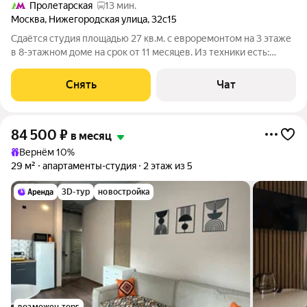
Пролетарская
13 мин.
Москва
,
Нижегородская улица
,
32с15
Сдаётся студия площадью 27 кв.м. с евроремонтом на 3 этаже
в 8-этажном доме на срок от 11 месяцев. Из техники есть:
Телевизор Стиральная машина Холодильник Кондиционер
Бойлер Микроволновка Дом - монолитный, окна выходят на
Снять
Чат
улицу. Есть консьерж.
84 500
₽
в месяц
Вернём 10%
29 м²
апартаменты-студия
2 этаж из 5
3D-тур
новостройка