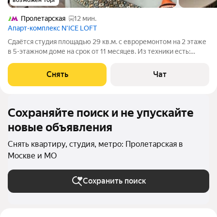
возможен торг
Пролетарская
12 мин.
Апарт-комплекс N’ICE LOFT
Сдаётся студия площадью 29 кв.м. с евроремонтом на 2 этаже
в 5-этажном доме на срок от 11 месяцев. Из техники есть:
Телевизор Стиральная машина Холодильник Микроволновка
Дом - монолитный, окна выходят во двор. Есть консьерж. В
Снять
Чат
подъезде 2 лифта -
Сохраняйте поиск и не упускайте
новые объявления
Снять квартиру, студия, метро: Пролетарская в
Москве и МО
Сохранить поиск