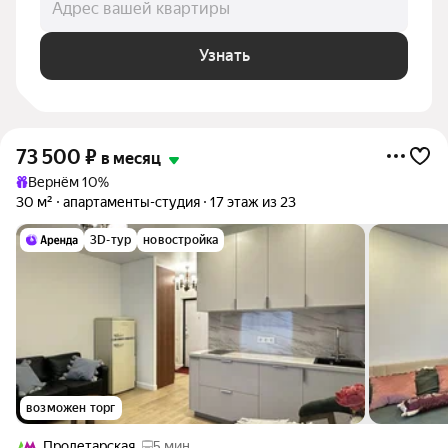
Адрес вашей квартиры
Узнать
73 500
₽
в месяц
Вернём 10%
30 м²
апартаменты-студия
17 этаж из 23
3D-тур
новостройка
возможен торг
Пролетарская
5 мин.