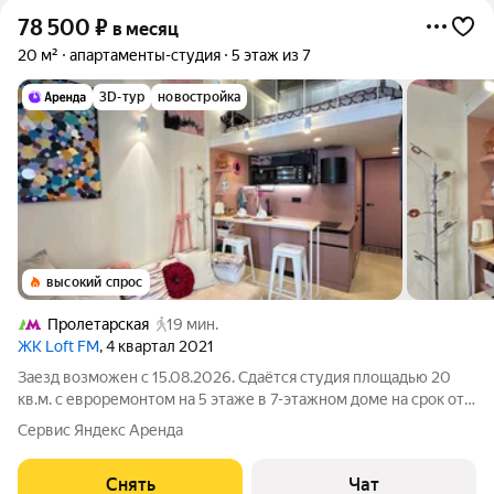
78 500
₽
в месяц
20 м²
апартаменты-студия
5 этаж из 7
3D-тур
новостройка
высокий спрос
Пролетарская
19 мин.
ЖК Loft FM
, 4 квартал 2021
Заезд возможен с 15.08.2026. Сдаётся студия площадью 20
кв.м. с евроремонтом на 5 этаже в 7-этажном доме на срок от
11 месяцев. Из техники есть: Телевизор Духовой шкаф
Сервис Яндекс Аренда
Стиральная машина Сушильная машина Холодильник
Кондиционер Микроволновка
Снять
Чат