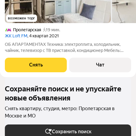
возможен торг
Пролетарская
19 мин.
ЖК Loft FM
, 4 квартал 2021
ОБ АПАРТАМЕНТАХ Техника: электроплита, холодильник,
чайник, телевизор с ТВ приставкой, кондиционер Мебель:
кухонный гарнитур, раскладной диван, двуспальная кровать,
комод, настенная вешалка Предоставлена сушилка для белья
Снять
Чат
Выполнен косметический
Сохраняйте поиск и не упускайте
новые объявления
Снять квартиру, студия, метро: Пролетарская в
Москве и МО
Сохранить поиск