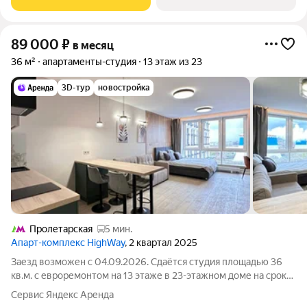
89 000
₽
в месяц
36 м²
апартаменты-студия
13 этаж из 23
3D-тур
новостройка
Пролетарская
5 мин.
Апарт-комплекс HighWay
, 2 квартал 2025
Заезд возможен с 04.09.2026. Сдаётся студия площадью 36
кв.м. с евроремонтом на 13 этаже в 23-этажном доме на срок
от 11 месяцев. Из техники есть: Телевизор Духовой шкаф
Сервис Яндекс Аренда
Стиральная машина Холодильник Посудомоечная машина