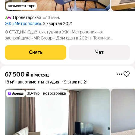
возможен торг
Пролетарская
13 мин.
ЖК «Метрополия»
, 3 квартал 2021
О СТУДИИ Сдаётся студия в ЖК «Метрополия» от
застройщика «MR Group». Дом сдан в 2021 г. Техника:
электрическая варочная поверхность, стиральная и
посудомоечная машины, холодильник Мебель: кухонный
Снять
Чат
гарнитур, подвесные полки, 2 стола, стулья,
67 500
₽
в месяц
18 м²
апартаменты-студия
19 этаж из 21
3D-тур
новостройка