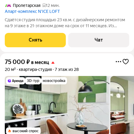
Пролетарская
12 мин.
Апарт-комплекс N’ICE LOFT
Сдаётся студия площадью 23 кв.м. с дизайнерским ремонтом
на 9 этаже в 21-этажном доме на срок от 11 месяцев. Из
техники есть: Телевизор Стиральная машина Сушильная
машина Холодильник Кондиционер Бойлер Микроволновка
Снять
Чат
Дом - монолитный, окна
75 000
₽
в месяц
20 м²
квартира-студия
7 этаж из 28
3D-тур
новостройка
высокий спрос