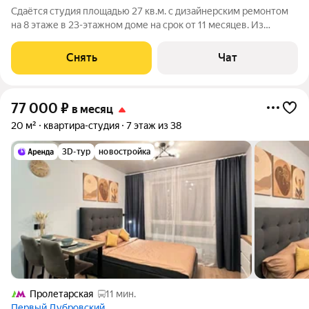
Сдаётся студия площадью 27 кв.м. с дизайнерским ремонтом
на 8 этаже в 23-этажном доме на срок от 11 месяцев. Из
техники есть: Стиральная машина Холодильник Кондиционер
Микроволновка Пылесос Дом - монолитный, окна выходят во
Снять
Чат
двор. Есть консьерж.
77 000
₽
в месяц
20 м²
квартира-студия
7 этаж из 38
3D-тур
новостройка
Пролетарская
11 мин.
Первый Дубровский