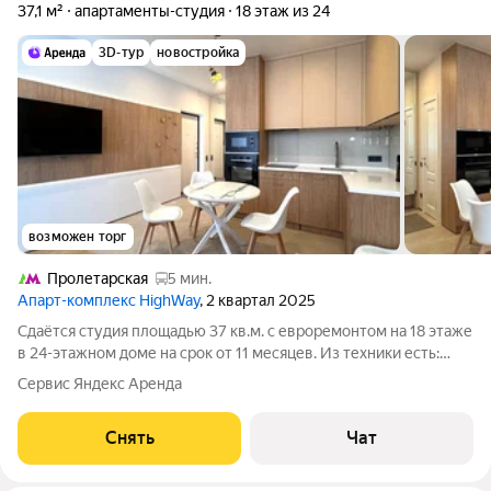
37,1 м²
апартаменты-студия
18 этаж из 24
3D-тур
новостройка
возможен торг
Пролетарская
5 мин.
Апарт-комплекс HighWay
, 2 квартал 2025
Сдаётся студия площадью 37 кв.м. с евроремонтом на 18 этаже
в 24-этажном доме на срок от 11 месяцев. Из техники есть:
Телевизор Духовой шкаф Стиральная машина Холодильник
Сервис Яндекс Аренда
Посудомоечная машина Кондиционер Бойлер Микроволновка
Пылесос Дом -
Снять
Чат