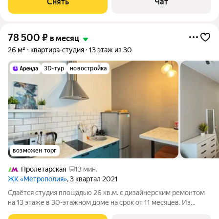
Снять
Чат
выходят на улицу.
78 500
₽
в месяц
26 м²
квартира-студия
13 этаж из 30
3D-тур
новостройка
возможен торг
Пролетарская
13 мин.
ЖК «Метрополия»
, 3 квартал 2021
Сдаётся студия площадью 26 кв.м. с дизайнерским ремонтом
на 13 этаже в 30-этажном доме на срок от 11 месяцев. Из
техники есть: Телевизор Стиральная машина Холодильник