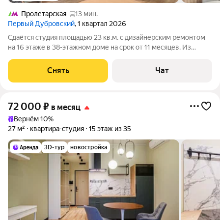
Пролетарская
13 мин.
Первый Дубровский
, 1 квартал 2026
Сдаётся студия площадью 23 кв.м. с дизайнерским ремонтом
на 16 этаже в 38-этажном доме на срок от 11 месяцев. Из
техники есть: Телевизор Стиральная машина Холодильник
Кондиционер Микроволновка Дом - монолитный, окна
Снять
Чат
выходят во двор. В подъезде 4
72 000
₽
в месяц
Вернём 10%
27 м²
квартира-студия
15 этаж из 35
3D-тур
новостройка