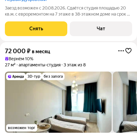
Заезд возможен с 20.08.2026. Сдаётся студия площадью 20
кв.м. с евроремонтом на 7 этаже в 38-этажном доме на срок от
11 месяцев. Из техники есть: Стиральная машина Сушильная
машина Холодильник Посудомоечная машина Кондиционер
Снять
Чат
Микроволновка
72 000
₽
в месяц
Вернём 10%
27 м²
апартаменты-студия
3 этаж из 8
3D-тур
без залога
возможен торг