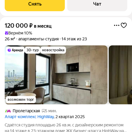
Кондиционер Микроволновка Дом - монолитный, окна
Снять
Чат
выходят во двор. Есть
120 000
₽
в месяц
Вернём 10%
26 м²
апартаменты-студия
14 этаж из 23
3D-тур
новостройка
возможен торг
Пролетарская
5 мин.
Апарт-комплекс HighWay
, 2 квартал 2025
Сдаётся студия площадью 26 кв.м. с дизайнерским ремонтом
на 14 этаже в 23-этажном доме ЖК бизнес-класса HighWay на