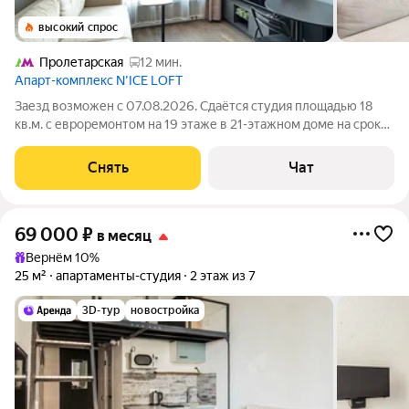
высокий спрос
Пролетарская
12 мин.
Апарт-комплекс N’ICE LOFT
Заезд возможен с 07.08.2026. Сдаётся студия площадью 18
кв.м. с евроремонтом на 19 этаже в 21-этажном доме на срок
от 11 месяцев. Из техники есть: Телевизор Духовой шкаф
Стиральная машина Сушильная машина Холодильник
Снять
Чат
Посудомоечная машина
69 000
₽
в месяц
Вернём 10%
25 м²
апартаменты-студия
2 этаж из 7
3D-тур
новостройка