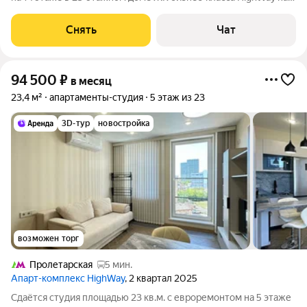
срок от 11 месяцев. В квартире сделана профессиональная
круговая шумоизоляция (пол, потолок, стены) и заменены окна
Снять
Чат
от застройщика на
94 500
₽
в месяц
23,4 м²
апартаменты-студия
5 этаж из 23
3D-тур
новостройка
возможен торг
Пролетарская
5 мин.
Апарт-комплекс HighWay
, 2 квартал 2025
Сдаётся студия площадью 23 кв.м. с евроремонтом на 5 этаже