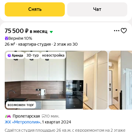
Кондиционер Бойлер
Снять
Чат
75 500
₽
в месяц
Вернём 10%
26 м²
квартира-студия
2 этаж из 30
3D-тур
новостройка
возможен торг
Пролетарская
10 мин.
ЖК «Метрополия»
, 1 квартал 2024
Сдаётся студия площадью 26 кв.м. с евроремонтом на 2 этаже