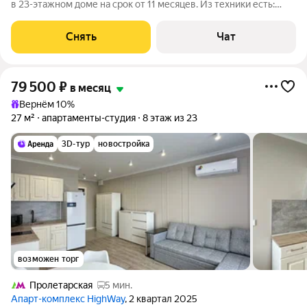
в 23-этажном доме на срок от 11 месяцев. Из техники есть:
Телевизор Духовой шкаф Стиральная машина Холодильник
Посудомоечная машина Кондиционер Микроволновка Дом -
Снять
Чат
монолитный, окна
79 500
₽
в месяц
Вернём 10%
27 м²
апартаменты-студия
8 этаж из 23
3D-тур
новостройка
возможен торг
Пролетарская
5 мин.
Апарт-комплекс HighWay
, 2 квартал 2025