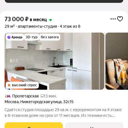
73 000
₽
в месяц
29 м²
апартаменты-студия
4 этаж из 8
3D-тур
без залога
высокий спрос
Пролетарская
13 мин.
Москва
,
Нижегородская улица
,
32с15
Сдаётся студия площадью 29 кв.м. с евроремонтом на 4 этаже
в 8-этажном доме на срок от 11 месяцев. Из техники есть:
Телевизор Духовой шкаф Стиральная машина Холодильник
Кондиционер Микроволновка Пылесос Дом - панельный, окна