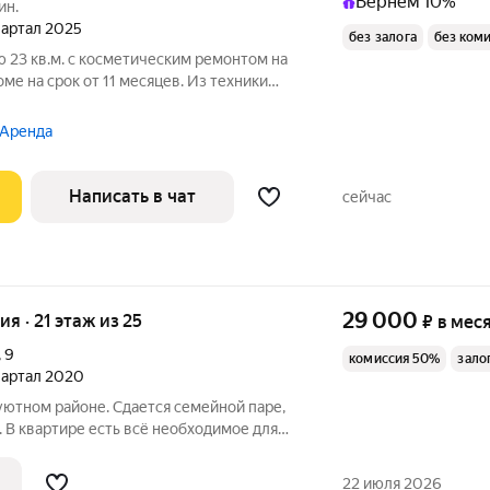
Вернём 10%
ин.
квартал 2025
без залога
без ком
 23 кв.м. с косметическим ремонтом на
ме на срок от 11 месяцев. Из техники
нолитный. Коммунальные услуги по
 Аренда
Написать в чат
сейчас
29 000
ия · 21 этаж из 25
₽
в мес
,
9
комиссия 50%
зало
квартал 2020
 уютном районе. Сдается семейной паре,
 В квартире есть всё необходимое для
 диван, шкаф, комод, кухонный
Санузел совмещён, стиральная машинка
22 июля 2026