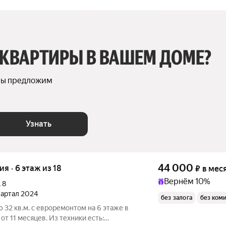
 КВАРТИРЫ В ВАШЕМ ДОМЕ?
мы предложим 
Узнать
44 000
ия · 6 этаж из 18
₽
в мес
Вернём 10%
,
8
квартал 2024
без залога
без ком
 32 кв.м. с евроремонтом на 6 этаже в
от 11 месяцев. Из техники есть: