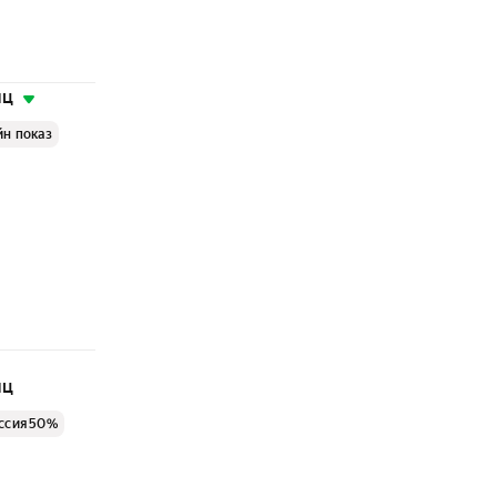
яц
йн показ
яц
ссия 50%