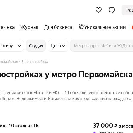
Ра
потека
Журнал
Для бизнеса
Уникальные акции
артиру
Студия
Цена
вомайская
В новостройках
овостройках у метро Первомайска
 (синяя ветка) в Москве и МО — 19 объявлений от агентств и собс
на Яндекс Недвижимости. Каталог свежих предложений площадью от
37 000
ия · 10 этаж из 16
₽
в мес