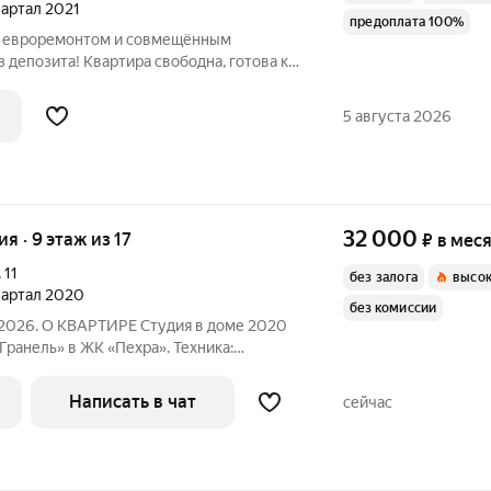
квартал 2021
предоплата 100%
 с евроремонтом и совмещённым
з депозита! Квартира свободна, готова к
ому человеку или паре с ребенком.
. Окна выходят в благоустроенный двор,
5 августа 2026
32 000
ия · 9 этаж из 17
₽
в мес
,
11
без залога
высок
квартал 2020
без комиссии
.2026. О КВАРТИРЕ Студия в доме 2020
Гранель» в ЖК «Пехра». Техника:
та, вытяжка, чайник, телевизор Мебель:
троенной техникой, раскладной диван,
Написать в чат
сейчас