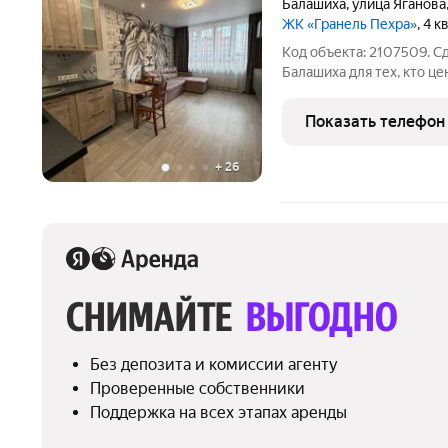
Балашиха
,
улица Яганова
ЖК «Гранель Пехра»
, 4 
Код объекта: 2107509. Сд
Балашиха для тех, кто ц
современную мебель и т
современном ЖК "Пехра"
Показать телефон
дома, построенного в 2
+
26
СНИМАЙТЕ 
ВЫГОДНО
Без депозита и комиссии агенту
Проверенные собственники
Поддержка на всех этапах аренды