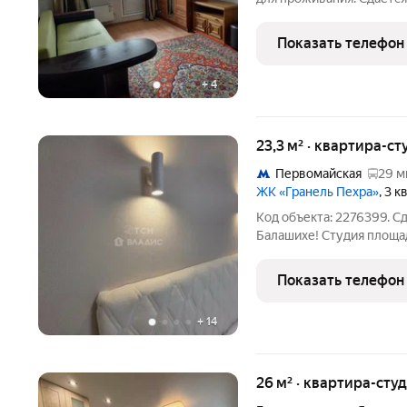
Коммунальные платежи о
Показать телефон
+
4
23,3 м² · квартира-ст
Первомайская
29 м
ЖК «Гранель Пехра»
, 3 
Код объекта: 2276399. С
Балашихе! Студия площад
этажного дома по адресу: 
Квартира полностью мебл
Показать телефон
Стиральная
+
14
26 м² · квартира-студ