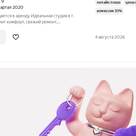
,
9
онлайн показ
цена 
квартал 2020
комиссия 30%
ается в аренду Идеальная студия в г.
енит комфорт, свежий ремонт,
ехнику. Квартира расположена в
 на 14 этаже 25-этажного монолитного
4 августа 2026
020