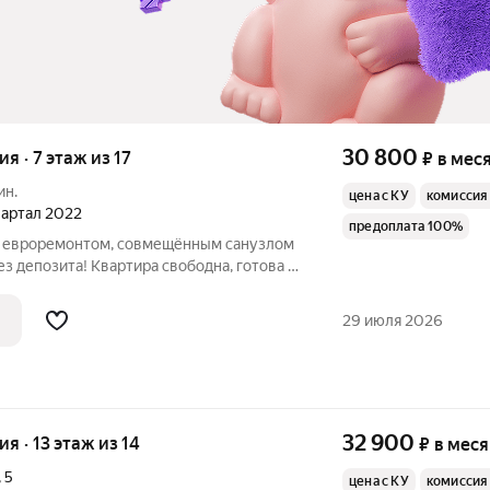
30 800
ия · 7 этаж из 17
₽
в мес
ин.
цена с КУ
комиссия
квартал 2022
предоплата 100%
 с евроремонтом, совмещённым санузлом
ез депозита! Квартира свободна, готова к
ому человеку или паре с ребенком.
и технику можно приобрести в счёт
29 июля 2026
32 900
ия · 13 этаж из 14
₽
в мес
,
5
цена с КУ
комиссия