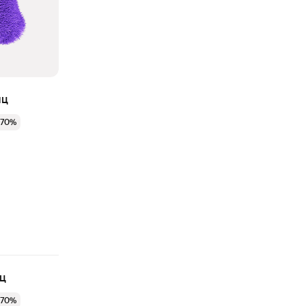
яц
 70%
яц
 70%