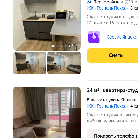
Первомайская
29 м
ЖК «Гранель Пехра»
, 3 
Сдаётся студия площадью
10 этаже в 16-этажном до
есть: Стиральная машина Холодильник Кондиционер
Микроволновка Дом - мо
Сервис Яндекс
счетчикам
+
5
Снять
24 м² · квартира-студ
Балашиха
,
улица Яганова
ЖК «Гранель Пехра»
, 4 
Сдаётся студия, в тихом
либо девушке или парню.
комфортного проживания:
гарнитур, холодильник. 
Показать телефон