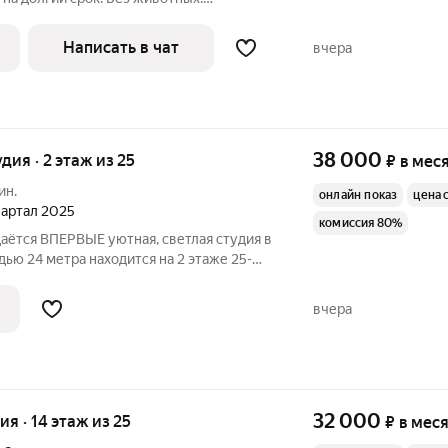
плачиваются полностью, по квитанции.
Написать в чат
вчера
38 000
удия · 2 этаж из 25
₽
в мес
ин.
онлайн показ
цена 
квартал 2025
комиссия 80%
даётся ВПЕРВЫЕ уютная, светлая студия в
ью 24 метра находится на 2 этаже 25-
г. Балашиха, улица Яганова, дом 1.
ирована и готова к заселению:
вчера
32 000
ия · 14 этаж из 25
₽
в мес