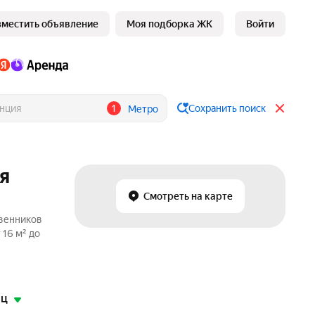
зместить объявление
Моя подборка ЖК
Войти
1
Сохранить поиск
Метро
я
Смотреть на карте
твенников
 16 м² до
яц