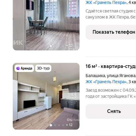
ЖК «Гранель Пехра»
, 4 
Сдаётся светлая студия
санузлом в ЖК Пехра, бе
заселению. Подойдёт одн
Полы - плитка и ламинат
Показать телефон
на запад.
+
12
16 м² · квартира-студ
3D-тур
Балашиха
,
улица Яганова
ЖК «Гранель Пехра»
, 3 
Заезд возможен с 04.09
года от застройщика ГК «
холодильник, электропли
кухонный гарнитур со вс
Снять
гостиный
+
12