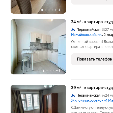
имеется. Залог
+
15
34 м² · квартира-студ
Первомайская
27 м
Измайловский лес
, 2 кв
Отличный вариант! Больш
светлая квартира в нов
Закрытая территория, дв
инфраструктура комплекс
Показать телефон
быстрый выезд
+
6
39 м² · квартира-студ
Первомайская
24 м
Жилой микрорайон «1 М
СДам чистую, теплую, у
для проживания. Сдается