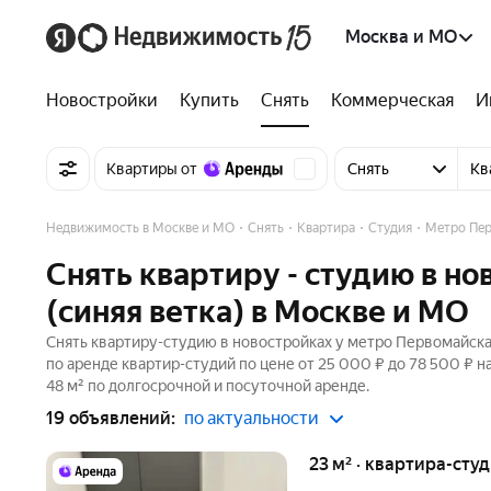
Москва и МО
Новостройки
Купить
Снять
Коммерческая
И
Квартиры от
Снять
Кв
Недвижимость в Москве и МО
Снять
Квартира
Студия
Метро Пер
Снять квартиру - студию в н
(синяя ветка) в Москве и МО
Снять квартиру-студию в новостройках у метро Первомайская
по аренде квартир-студий по цене от 25 000 ₽ до 78 500 ₽ 
48 м² по долгосрочной и посуточной аренде.
19 объявлений:
по актуальности
23 м² · квартира-студ