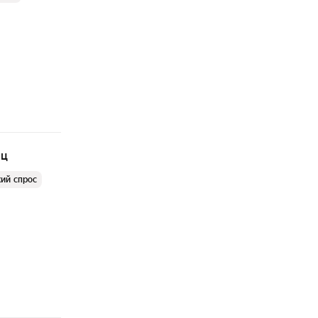
яц
ий спрос