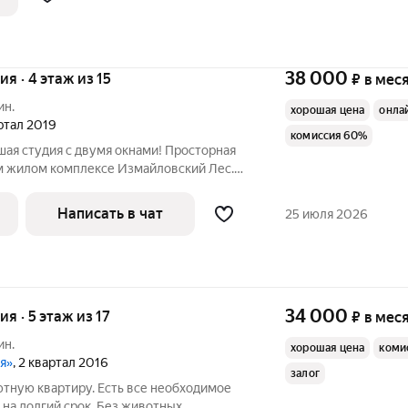
38 000
ия · 4 этаж из 15
₽
в мес
ин.
хорошая цена
онла
артал 2019
комиссия 60%
ая студия с двумя окнами! Просторная
ом жилом комплексе Измайловский Лес.
ор без машин. Развитая внутренняя
а. Отличная транспортная доступность:
Написать в чат
25 июля 2026
34 000
ия · 5 этаж из 17
₽
в мес
ин.
хорошая цена
коми
ая»
, 2 квартал 2016
залог
ютную квартиру. Есть все необходимое
 на долгий срок. Без животных.