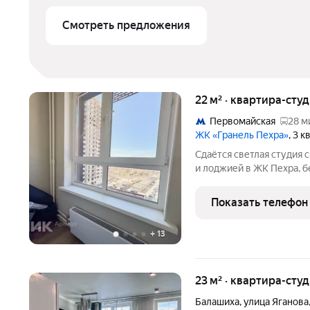
Смотреть предложения
22 м² · квартира-студ
Первомайская
28 м
ЖК «Гранель Пехра»
, 3 
Сдаётся светлая студия
и лоджией в ЖК Пехра, б
заселению. Подойдёт одн
Дополнительную мебель 
Показать телефон
арендной
+
13
23 м² · квартира-студ
Балашиха
,
улица Яганова