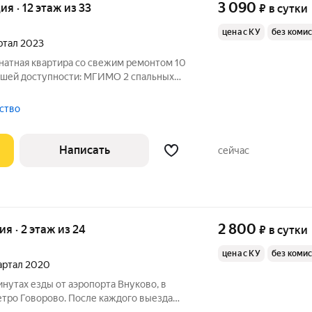
3 090
ия · 12 этаж из 33
₽
в сутки
цена с КУ
без коми
артал 2023
натная квартира со свежим ремонтом 10
мое для комфортного проживания: wi-fi,
я машина, холодильник, кухонная плита,
тство
Написать
сейчас
2 800
ия · 2 этаж из 24
₽
в сутки
цена с КУ
без коми
вартал 2020
инутах езды от аэропорта Внуково, в
етро Говорово. После каждого выезда