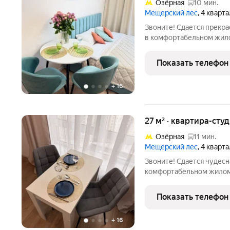
Озёрная
10 мин.
Мещерский лес
, 4 кварт
Звоните! Сдается прекр
в комфортабельном жил
Превосходное расположе
находится в шаговой дос
Показать телефон
вариант для того, чтобы
+
16
27 м² · квартира-студ
Озёрная
11 мин.
Мещерский лес
, 4 кварт
Звоните! Сдается чудес
комфортабельном жилом
спальных места) Превос
«Говорово» находится в 
Показать телефон
До аэропорта
+
16