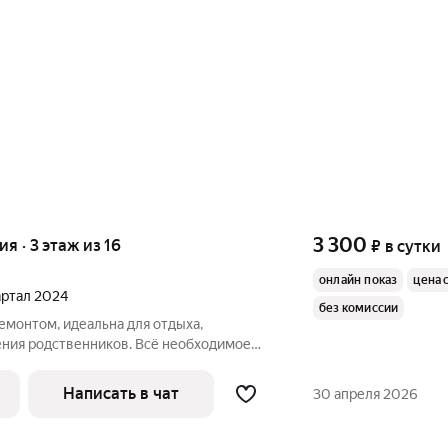
3 300
ия · 3 этаж из 16
₽
в сутки
онлайн показ
цена 
вартал 2024
без комиссии
емонтом, идеальна для отдыха,
ния родственников. Всё необходимое
а и посуда.
е 24/7! Добро пожаловать, уважаемые
Написать в чат
30 апреля 2026