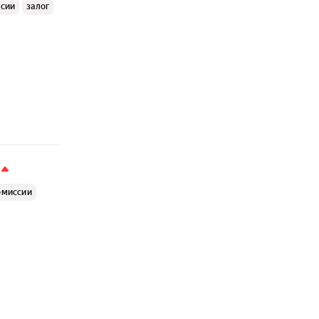
ссии
залог
омиссии