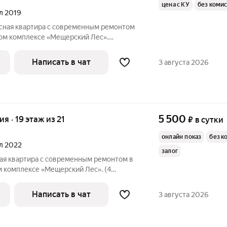
цена с КУ
без коми
ал 2019
асная квартира с современным ремонтом
ом комплексе «Мещерский Лес».
ние! Станция метро «Говорово»
тупности (6 минут пешком). Отличный
Написать в чат
3 августа 2026
5 500
ия · 19 этаж из 21
₽
в сутки
онлайн показ
без к
ал 2022
залог
ная квартира с современным ремонтом в
 комплексе «Мещерский Лес». (4
ходное расположение! Станция метро
шаговой доступности (12 минут пешком).
Написать в чат
3 августа 2026