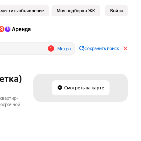
зместить объявление
Моя подборка ЖК
Войти
1
Сохранить поиск
Метро
етка)
Смотреть на карте
 квартир-
лгосрочной