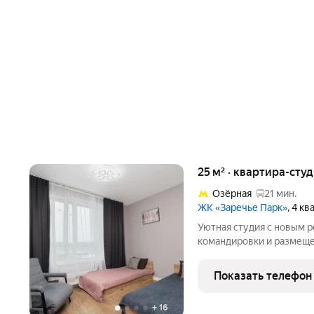
25 м² · квартира-студ
Озёрная
21 мин.
ЖК «Заречье Парк»
, 4 к
Уютная студия с новым р
командировки и размеще
для комфортного проживания новая мебель, техник
Бесконтактное заселени
Показать телефон
гости! На время вашего
+
16