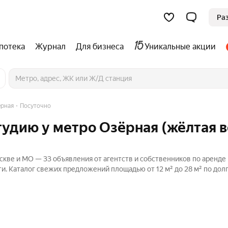
Ра
потека
Журнал
Для бизнеса
Уникальные акции
ёрная
Посуточно
тудию у метро Озёрная (жёлтая в
скве и МО — 33 объявления от агентств и собственников по аренде
ти. Каталог свежих предложений площадью от 12 м² до 28 м² по до