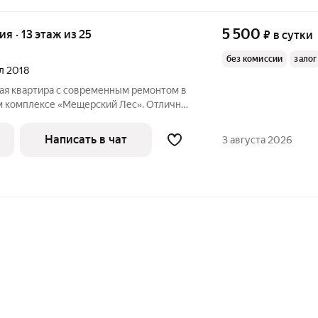
5 500
ия · 13 этаж из 25
₽
в сутки
без комиссии
залог
ал 2018
ная квартира с современным ремонтом в
 комплексе «Мещерский Лес». Отличный
семьи! (4 спальных места) Превосходное
метро «Говорово» находится в шаговой
Написать в чат
3 августа 2026