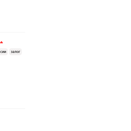
ссии
залог