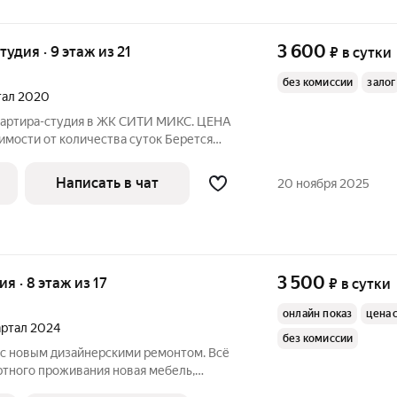
3 600
тудия · 9 этаж из 21
₽
в сутки
без комиссии
залог
ртал 2020
квартира-студия в ЖК СИТИ МИКС. ЦЕНА
имости от количества суток Берется
дается для мероприятий! Курение
ящие! В квартире стильный, современный
Написать в чат
20 ноября 2025
3 500
ия · 8 этаж из 17
₽
в сутки
онлайн показ
цена 
вартал 2024
без комиссии
 с новым дизайнерскими ремонтом. Всё
роживания новая мебель,
ктное заселение 24/7. Добро