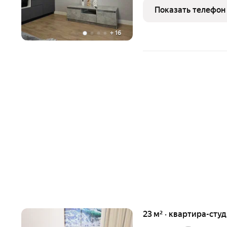
пожаловать, уважаемые 
Показать телефон
буду на связи, готова
+
16
23 м² · квартира-студ