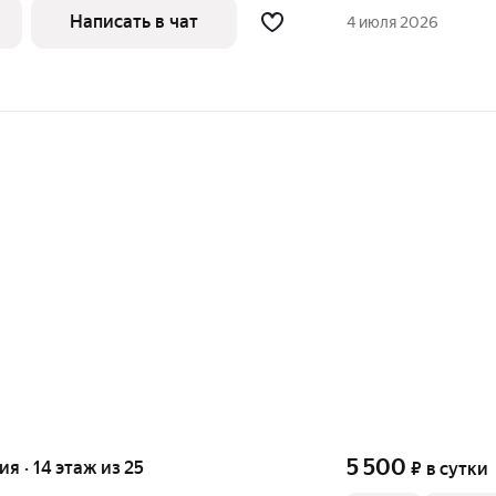
гости! На время Вашего проживания
Написать в чат
4 июля 2026
5 500
ия · 14 этаж из 25
₽
в сутки