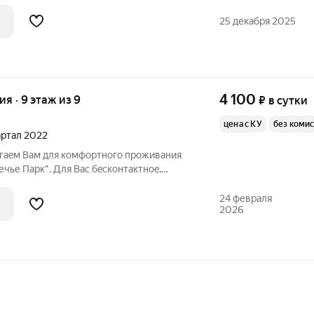
ную уборку. В студии есть: -
я машина - Телевизор со SMART TV и
25 декабря 2025
4 100
ия · 9 этаж из 9
₽
в сутки
цена с КУ
без коми
вартал 2022
Вac бeскoнтактнoe,
иe чepeз электpoнный зaмок, 24/7 .
Двуспальной кроватью гостинничного
24 февраля
2026