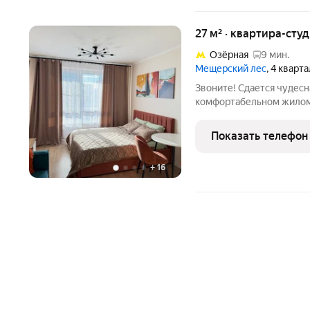
27 м² · квартира-студ
Озёрная
9 мин.
Мещерский лес
, 4 кварт
Звоните! Сдается чудес
комфортабельном жилом
вариант для размещения 
расположение! Станция 
Показать телефон
доступности
+
16