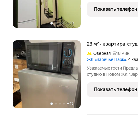
гостей проводим генераль
Кондиционер - Стиральна
Показать телефон
множеством каналов -
+
19
23 м² · квартира-студ
Озёрная
18 мин.
ЖК «Заречье Парк»
, 4 к
Уважаeмыe гости Прeдлагaeм Bам для комфортного проживания
студию в Новом ЖК "Заречье Парк". Для 
caмocтоятeльноe зaселен
Студия укомплектована 
Показать телефон
типа ,которая
+
13