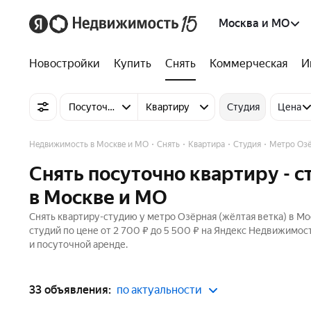
Москва и МО
Новостройки
Купить
Снять
Коммерческая
И
Посуточно
Квартиру
Студия
Цена
Недвижимость в Москве и МО
Снять
Квартира
Студия
Метро Оз
Снять посуточно квартиру - с
в Москве и МО
Снять квартиру-студию у метро Озёрная (жёлтая ветка) в Мо
студий по цене от 2 700 ₽ до 5 500 ₽ на Яндекс Недвижимос
и посуточной аренде.
33 объявления:
по актуальности