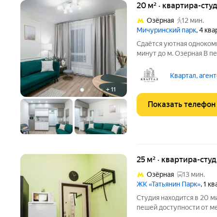
20 м² · квартира-студ
Озёрная
12 мин.
Мичуринский парк
, 4 кв
Сдаётся уютная одноком
минут до м. Озерная В пешей доступности: МГИМО 2 спальных
места Есть всё необходи
кабельное TV, стиральна
Квартал, аген
СВЧ,
+
11
Показать телефон
25 м² · квартира-студ
Озёрная
13 мин.
ЖК «Татьянин Парк»
, 1 к
Студия находится в 20 м
пешей доступности от м