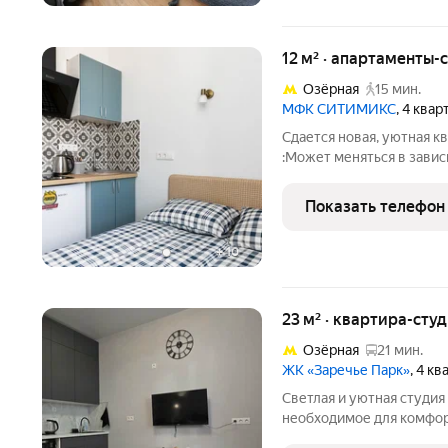
12 м² · апартаменты-с
Озёрная
15 мин.
МФК СИТИМИКС
, 4 ква
Сдается новая, уютная 
:Может меняться в завис
страховой депозит! НЕ с
запрещено! Фото - насто
Показать телефон
ремонт, что
+
10
23 м² · квартира-студ
Озёрная
21 мин.
ЖК «Заречье Парк»
, 4 к
Светлая и уютная студия
необходимое для комфортного п
техника и посуда. Бесконта