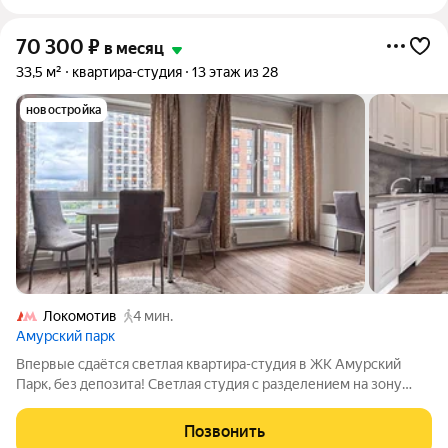
70 300
₽
в месяц
33,5 м²
квартира-студия
13 этаж из 28
новостройка
Локомотив
4 мин.
Амурский парк
Впервые сдаётся светлая квартира-студия в ЖК Амурский
Парк, без депозита! Светлая студия с разделением на зону
отдыха и обеденную группу, санузел совмещённый с ванной.
Есть кладовка. Выполнен качественный евроремонт в светлых
Позвонить
тонах, полы - плитка и