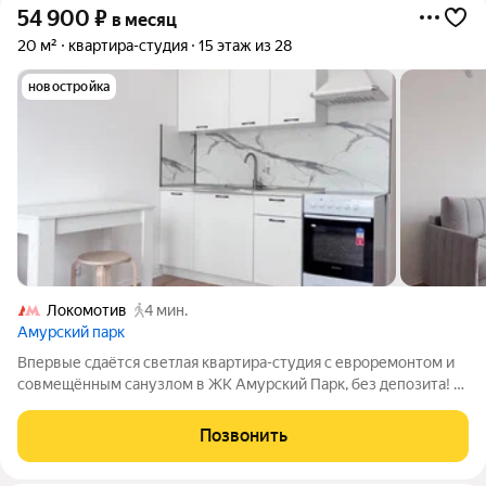
54 900
₽
в месяц
20 м²
квартира-студия
15 этаж из 28
новостройка
Локомотив
4 мин.
Амурский парк
Впервые сдаётся светлая квартира-студия с евроремонтом и
совмещённым санузлом в ЖК Амурский Парк, без депозита! В
квартире: - Кухонный гарнитур; - Плита; - Вытяжка; -
Холодильник. Полы паркет и плитка. Окна выходят во двор,
Позвонить
есть бесплатная