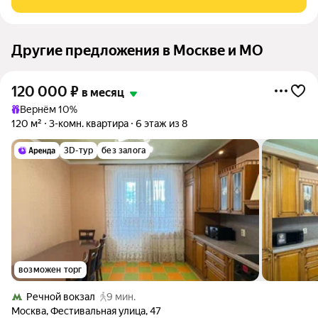
тонах, полы - ламинат и
Другие предложения в Москве и МО
120 000
₽
в месяц
Вернём 10%
120 м²
3-комн. квартира
6 этаж из 8
3D-тур
без залога
возможен торг
Речной вокзал
9 мин.
Москва
,
Фестивальная улица
,
47