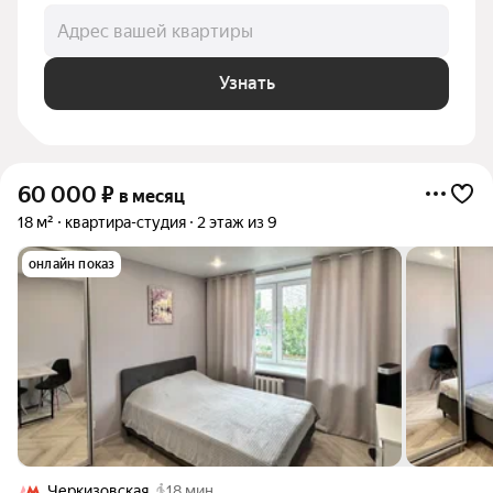
Адрес вашей квартиры
Узнать
60 000
₽
в месяц
18 м²
квартира-студия
2 этаж из 9
онлайн показ
Черкизовская
18 мин.