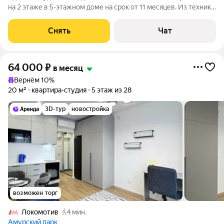
на 2 этаже в 5-этажном доме на срок от 11 месяцев. Из техники
есть: Телевизор Духовой шкаф Стиральная машина
Холодильник Микроволновка Дом - кирпичный, окна выходят
Снять
Чат
на улицу. Коммунальные
64 000
₽
в месяц
Вернём 10%
20 м²
квартира-студия
5 этаж из 28
3D-тур
новостройка
возможен торг
Локомотив
4 мин.
Амурский парк