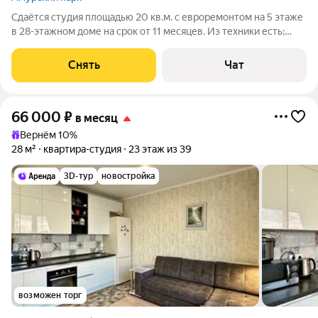
Сдаётся студия площадью 20 кв.м. с евроремонтом на 5 этаже
в 28-этажном доме на срок от 11 месяцев. Из техники есть:
Духовой шкаф Стиральная машина Сушильная машина
Холодильник Посудомоечная машина Кондиционер
Снять
Чат
Микроволновка Дом - монолитный,
66 000
₽
в месяц
Вернём 10%
28 м²
квартира-студия
23 этаж из 39
3D-тур
новостройка
возможен торг