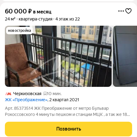
60 000
₽
в месяц
24 м²
квартира-студия
4 этаж из 22
новостройка
Черкизовская
10 мин.
ЖК «Преображение»
, 2 квартал 2021
Арт. 85373514 ЖК Преображение от метро Бульвар
Рокоссовского 4 минуты пешком и станции МЦК , а так же 18
минут до Чистых прудов и 23 минуты до Охотного ряда на
метро. Сдаётся впервые. Встроенный кухонный гарнитур со
Позвонить
всей необходимой техникой. Есть