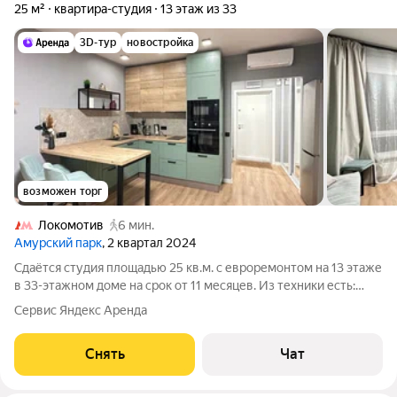
25 м²
квартира-студия
13 этаж из 33
3D-тур
новостройка
возможен торг
Локомотив
6 мин.
Амурский парк
, 2 квартал 2024
Сдаётся студия площадью 25 кв.м. с евроремонтом на 13 этаже
в 33-этажном доме на срок от 11 месяцев. Из техники есть:
Телевизор Духовой шкаф Стиральная машина Холодильник
Сервис Яндекс Аренда
Посудомоечная машина Кондиционер Микроволновка Дом -
монолитный, окна
Снять
Чат