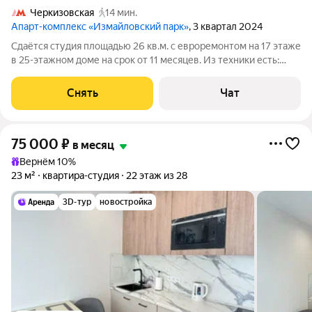
Черкизовская
14 мин.
Апарт-комплекс «Измайловский парк»
, 3 квартал 2024
Сдаётся студия площадью 26 кв.м. с евроремонтом на 17 этаже
в 25-этажном доме на срок от 11 месяцев. Из техники есть:
Телевизор Духовой шкаф Стиральная машина Холодильник
Кондиционер Дом - кирпичный, окна выходят на улицу. В
Снять
Чат
подъезде 5 лифтов -
75 000
₽
в месяц
Вернём 10%
23 м²
квартира-студия
22 этаж из 28
3D-тур
новостройка