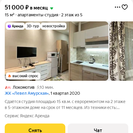
51 000
₽
в месяц
15 м²
апартаменты-студия
2 этаж из 5
3D-тур
новостройка
высокий спрос
Локомотив
10 мин.
ЖК «Левел Амурская»
, 1 квартал 2020
Сдаётся студия площадью 15 кв.м. с евроремонтом на 2 этаже
в 5-этажном доме на срок от 11 месяцев. Из техники есть:
Телевизор Духовой шкаф Стиральная машина Холодильник
Сервис Яндекс Аренда
Микроволновка Из мебели есть : Двухспальная кровать-
трансформер Большой
Снять
Чат