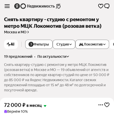
Снять квартиру - студию с ремонтом у
метро МЦК Локомотив (розовая ветка)
Москва и МО
AI
Фильтры
Студия
Локомотив
3
19 предложений
•
по актуальности
Снять квартиру-студию с ремонтом у метро МЦК Локомотив
(розовая ветка) в Москве и МО — 19 объявлений от агентств и
собственников по аренде квартир-студий по цене от 50 000 ₽
до 85 000 ₽ на Яндекс Недвижимости. Каталог свежих
предложений площадью от 15 м² до 48 м² по долгосрочной и
посуточной аренде.
72 000
₽
в месяц
Вернём 10%