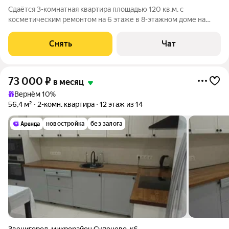
Сдаётся 3-комнатная квартира площадью 120 кв.м. с
косметическим ремонтом на 6 этаже в 8-этажном доме на
срок от 11 месяцев. Из техники есть: Телевизор Духовой шкаф
Стиральная машина Холодильник Посудомоечная машина
Снять
Чат
Кондиционер Микроволновка
73 000
₽
в месяц
Вернём 10%
56,4 м²
2-комн. квартира
12 этаж из 14
новостройка
без залога