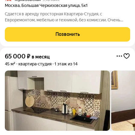
Москва
,
Большая Черкизовская улица
,
5к1
Сдается в аренду просторная Квартира-Студия, с
Евроремонтом, мебелью и техникой, без комиссии. Очень
удобная локация, 3 минуты от метро "Преображенская
площадь", до центра 15 мин., хорошая транспортная
Позвонить
доступность. Всё рядом, много магазинов, аптеки,
65 000
₽
в месяц
45 м²
квартира-студия
1 этаж из 14