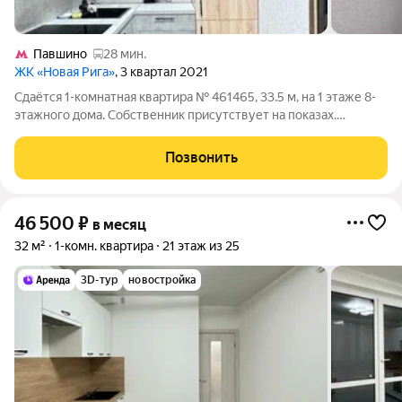
Павшино
28 мин.
ЖК «Новая Рига»
, 3 квартал 2021
Сдаётся 1-комнатная квартира № 461465, 33.5 м, на 1 этаже 8-
этажного дома. Собственник присутствует на показах.
Коммунальные платежи включены в стоимость. Счетчики
оплачиваются отдельно. По условиям проживания: можно с
Позвонить
детьми, можно с питомцами. Срок
46 500
₽
в месяц
32 м²
1-комн. квартира
21 этаж из 25
3D-тур
новостройка