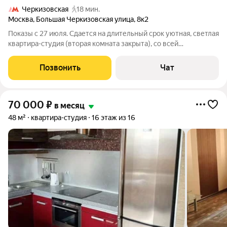
Черкизовская
18 мин.
Москва
,
Большая Черкизовская улица
,
8к2
Показы с 27 июля. Сдается на длительный срок уютная, светлая
квартира-студия (вторая комната закрыта), со всей
необходимой мебелью для комфортного проживания, в 5
минутах ходьбы от м. Преображенская площадь. Высокий
Позвонить
Чат
первый этаж.В комнате -угловой
70 000
₽
в месяц
48 м²
квартира-студия
16 этаж из 16