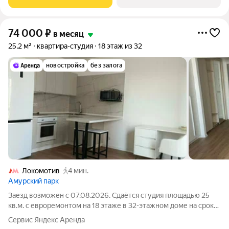
74 000
₽
в месяц
25,2 м²
квартира-студия
18 этаж из 32
новостройка
без залога
Локомотив
4 мин.
Амурский парк
Заезд возможен с 07.08.2026. Сдаётся студия площадью 25
кв.м. с евроремонтом на 18 этаже в 32-этажном доме на срок
от 11 месяцев. Из техники есть: Духовой шкаф Стиральная
Сервис Яндекс Аренда
машина Холодильник Кондиционер Микроволновка Дом -