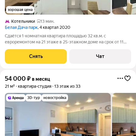
хорошая цена
Котельники
13 мин.
Белая Дача парк
, 4 квартал 2020
Сдаётся 1-комнатная квартира площадью 32 кв.м. с
евроремонтом на 21 этаже в 25-этажном доме на срок от 11
месяцев. Из техники есть: Духовой шкаф Стиральная машина
Холодильник Кондиционер Бойлер Дом - панельный, окна
Снять
Чат
выходят на улицу. В подъезде
54 000
₽
в месяц
21 м²
квартира-студия
13 этаж из 33
3D-тур
новостройка