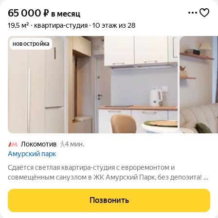
65 000
₽
в месяц
19,5 м²
квартира-студия
10 этаж из 28
новостройка
Локомотив
4 мин.
Амурский парк
Сдаётся светлая квартира-студия с евроремонтом и
совмещённым санузлом в ЖК Амурский Парк, без депозита! В
квартире: - Проведён интернет; - Телевизор; - Холодильник; -
Стиральная машина; - Кондиционер; - Посудомоечная машина;
Позвонить
- Плита. Полы