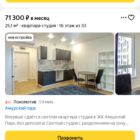
71 300
₽
в месяц
25,1 м²
квартира-студия
16 этаж из 33
новостройка
Локомотив
4 мин.
Амурский парк
Впервые сдаётся светлая квартира-студия в ЖК Амурский
Парк, без депозита! Светлая студия с разделением на зону
отдыха и обеденную группу, санузел совмещённый с душевой
кабинкой. Выполнен качественный евроремонт в светлых
Позвонить