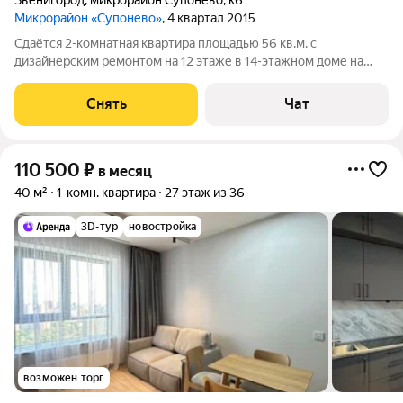
Звенигород
,
микрорайон Супонево
,
к6
Микрорайон «Супонево»
, 4 квартал 2015
Сдаётся 2-комнатная квартира площадью 56 кв.м. с
дизайнерским ремонтом на 12 этаже в 14-этажном доме на
срок от 11 месяцев. Из техники есть: Телевизор Духовой шкаф
Стиральная машина Холодильник Микроволновка Дом -
Снять
Чат
монолитный. Коммунальные услуги
110 500
₽
в месяц
40 м²
1-комн. квартира
27 этаж из 36
3D-тур
новостройка
возможен торг