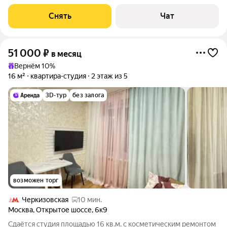
монолитный, окна
Снять
Чат
51 000
₽
в месяц
Вернём 10%
16 м²
квартира-студия
2 этаж из 5
3D-тур
без залога
возможен торг
Черкизовская
10 мин.
Москва
,
Открытое шоссе
,
6к9
Сдаётся студия площадью 16 кв.м. с косметическим ремонтом