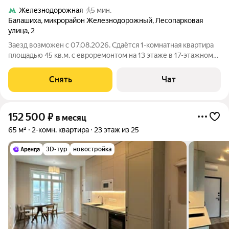
Железнодорожная
5 мин.
Балашиха
,
микрорайон Железнодорожный
,
Лесопарковая
улица
,
2
Заезд возможен с 07.08.2026. Сдаётся 1-комнатная квартира
площадью 45 кв.м. с евроремонтом на 13 этаже в 17-этажном
доме на срок от 11 месяцев. Из техники есть: Телевизор
Духовой шкаф Стиральная машина Сушильная машина
Снять
Чат
Холодильник Посудомоечная
152 500
₽
в месяц
65 м²
2-комн. квартира
23 этаж из 25
3D-тур
новостройка