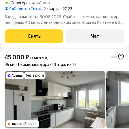
Селигерская
8 мин.
ЖК «Селигер Сити»
, 2 квартал 2023
Заезд возможен с 30.08.2026. Сдаётся 1-комнатная квартира
площадью 40 кв.м. с дизайнерским ремонтом на 27 этаже в 36-
этажном доме на срок от 11 месяцев. Из техники есть:
Телевизор Духовой шкаф Стиральная машина Холодильник
Снять
Чат
Посудомоечная машина
45 000
₽
в месяц
45 м²
1-комн. квартира
13 этаж из 17
без залога
высокий спрос