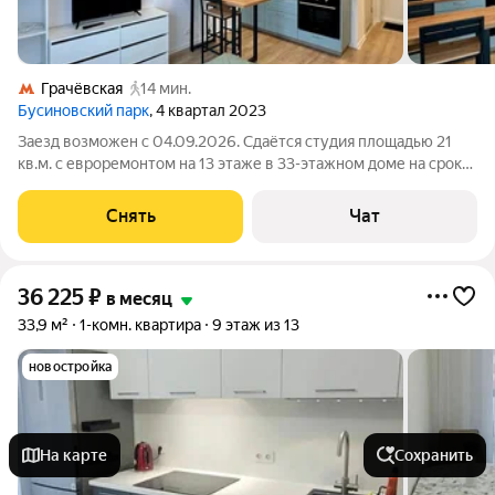
Грачёвская
14 мин.
Бусиновский парк
, 4 квартал 2023
Заезд возможен с 04.09.2026. Сдаётся студия площадью 21
кв.м. с евроремонтом на 13 этаже в 33-этажном доме на срок
от 11 месяцев. Из техники есть: Телевизор Духовой шкаф
Стиральная машина Холодильник Микроволновка Дом -
Снять
Чат
монолитный, окна выходят
36 225
₽
в месяц
33,9 м²
1-комн. квартира
9 этаж из 13
новостройка
На карте
Сохранить