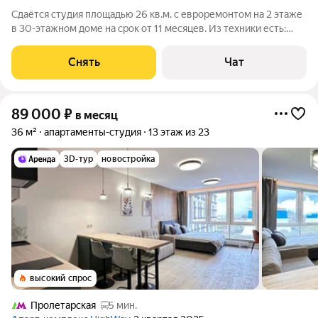
Сдаётся студия площадью 26 кв.м. с евроремонтом на 2 этаже
в 30-этажном доме на срок от 11 месяцев. Из техники есть:
Телевизор Духовой шкаф Стиральная машина Холодильник
Посудомоечная машина Кондиционер Микроволновка Дом -
Снять
Чат
монолитный, окна
89 000
₽
в месяц
36 м²
апартаменты-студия
13 этаж из 23
3D-тур
новостройка
высокий спрос
Пролетарская
5 мин.