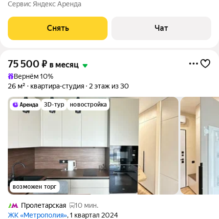
техники есть: Телевизор Духовой шкаф Микроволновка
Сервис Яндекс Аренда
Телевизор Smart TV с 4-K разрешением Встроенный
холодильник NO FROST с зоной
Снять
Чат
75 500
₽
в месяц
Вернём 10%
26 м²
квартира-студия
2 этаж из 30
3D-тур
новостройка
возможен торг
Пролетарская
10 мин.
ЖК «Метрополия»
, 1 квартал 2024