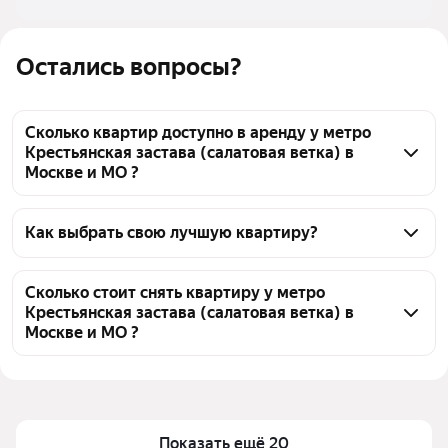
Остались вопросы?
Сколько квартир доступно в аренду у метро
Крестьянская застава (салатовая ветка) в
Москве и МО ?
На Яндекс Недвижимости у метро Крестьянская 
застава (салатовая ветка) в Москве и МО доступно 
Как выбрать свою лучшую квартиру?
в аренду 70 квартир, из них 6 объявлений от 
Чтобы снять квартиру - студию рядом с прудом у 
собственников, 63 объявления от агентств
метро Крестьянская застава (салатовая ветка), 
Сколько стоит снять квартиру у метро
Крестьянская застава (салатовая ветка) в
воспользуйтесь удобными фильтрами и 
Москве и МО ?
сортировкой для выбора среди предложений в 
выбранном районе
Цена за квадратный метр
1 971 — 4 615 ₽
Помимо удобной сортировки по цене аренды вы 
Площадь
13 — 53 м²
можете отсортировать результаты по стоимости 
Показать ещё 20
квадратного метра или площади