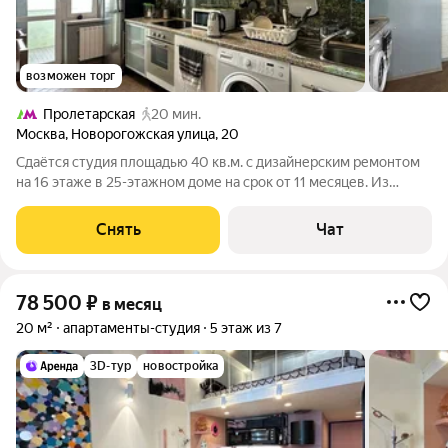
возможен торг
Пролетарская
20 мин.
Москва
,
Новорогожская улица
,
20
Сдаётся студия площадью 40 кв.м. с дизайнерским ремонтом
на 16 этаже в 25-этажном доме на срок от 11 месяцев. Из
техники есть: Телевизор Духовой шкаф Стиральная машина
Холодильник Кондиционер Микроволновка Дом - кирпичный.
Снять
Чат
Коммунальные услуги
78 500
₽
в месяц
20 м²
апартаменты-студия
5 этаж из 7
3D-тур
новостройка