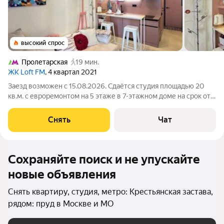
высокий спрос
Пролетарская
19 мин.
ЖК Loft FM
, 4 квартал 2021
Заезд возможен с 15.08.2026. Сдаётся студия площадью 20
кв.м. с евроремонтом на 5 этаже в 7-этажном доме на срок от
11 месяцев. Из техники есть: Телевизор Духовой шкаф
Стиральная машина Сушильная машина Холодильник
Снять
Чат
Кондиционер Микроволновка
Сохраняйте поиск и не упускайте
новые объявления
Снять квартиру, студия, метро: Крестьянская застава,
рядом: пруд в Москве и МО