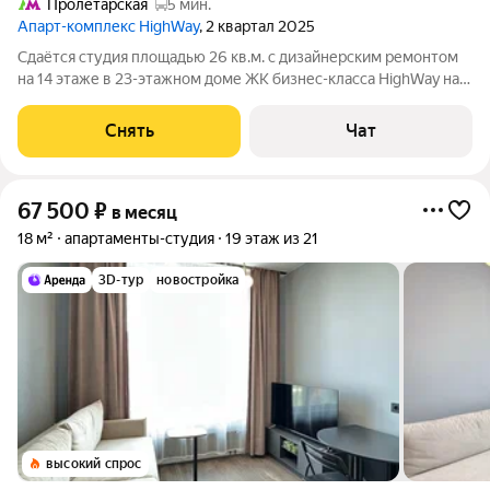
Пролетарская
5 мин.
Апарт-комплекс HighWay
, 2 квартал 2025
Сдаётся студия площадью 26 кв.м. с дизайнерским ремонтом
на 14 этаже в 23-этажном доме ЖК бизнес-класса HighWay на
срок от 11 месяцев. В квартире сделана профессиональная
круговая шумоизоляция (пол, потолок, стены) и заменены окна
Снять
Чат
от застройщика на
67 500
₽
в месяц
18 м²
апартаменты-студия
19 этаж из 21
3D-тур
новостройка
высокий спрос