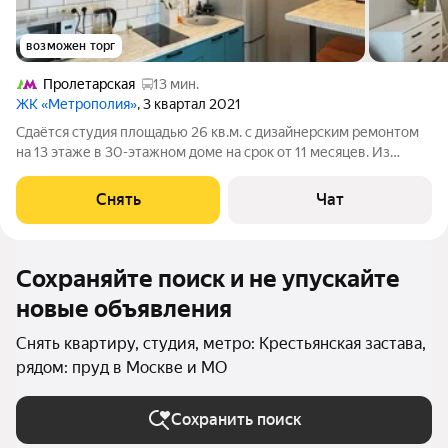
возможен торг
Пролетарская
13 мин.
ЖК «Метрополия»
, 3 квартал 2021
Сдаётся студия площадью 26 кв.м. с дизайнерским ремонтом
на 13 этаже в 30-этажном доме на срок от 11 месяцев. Из
техники есть: Телевизор Стиральная машина Холодильник
Кондиционер Микроволновка Дом - монолитный, окна
Снять
Чат
выходят во двор. Есть
Сохраняйте поиск и не упускайте
новые объявления
Снять квартиру, студия, метро: Крестьянская застава,
рядом: пруд в Москве и МО
Сохранить поиск