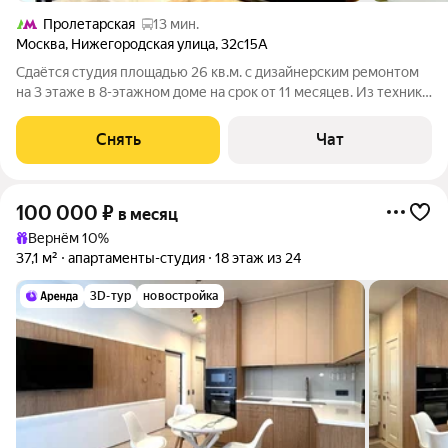
Пролетарская
13 мин.
Москва
,
Нижегородская улица
,
32с15А
Сдаётся студия площадью 26 кв.м. с дизайнерским ремонтом
на 3 этаже в 8-этажном доме на срок от 11 месяцев. Из техники
есть: Телевизор Стиральная машина Холодильник
Кондиционер Микроволновка Дом - монолитный. Есть
Снять
Чат
консьерж. В подъезде 2 лифта -
100 000
₽
в месяц
Вернём 10%
37,1 м²
апартаменты-студия
18 этаж из 24
3D-тур
новостройка