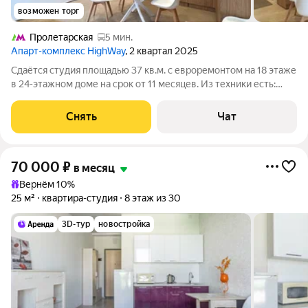
возможен торг
Пролетарская
5 мин.
Апарт-комплекс HighWay
, 2 квартал 2025
Сдаётся студия площадью 37 кв.м. с евроремонтом на 18 этаже
в 24-этажном доме на срок от 11 месяцев. Из техники есть:
Телевизор Духовой шкаф Стиральная машина Холодильник
Посудомоечная машина Кондиционер Бойлер Микроволновка
Снять
Чат
Пылесос Дом -
70 000
₽
в месяц
Вернём 10%
25 м²
квартира-студия
8 этаж из 30
3D-тур
новостройка