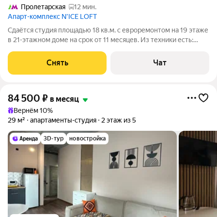
Пролетарская
12 мин.
Апарт-комплекс N’ICE LOFT
Сдаётся студия площадью 18 кв.м. с евроремонтом на 19 этаже
в 21-этажном доме на срок от 11 месяцев. Из техники есть:
Телевизор Духовой шкаф Стиральная машина Сушильная
машина Холодильник Посудомоечная машина Кондиционер
Снять
Чат
Микроволновка Дом -
84 500
₽
в месяц
Вернём 10%
29 м²
апартаменты-студия
2 этаж из 5
3D-тур
новостройка