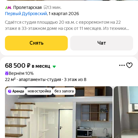
Пролетарская
13 мин.
Первый Дубровский
, 1 квартал 2026
Сдаётся студия площадью 20 кв.м. с евроремонтом на 22
этаже в 33-этажном доме на срок от 11 месяцев. Из техники
есть: Духовой шкаф Стиральная машина Холодильник
Посудомоечная машина Кондиционер Микроволновка
Снять
Чат
Пылесос Дом - монолитный, окна
68 500
₽
в месяц
Вернём 10%
22 м²
апартаменты-студия
3 этаж из 8
новостройка
без залога