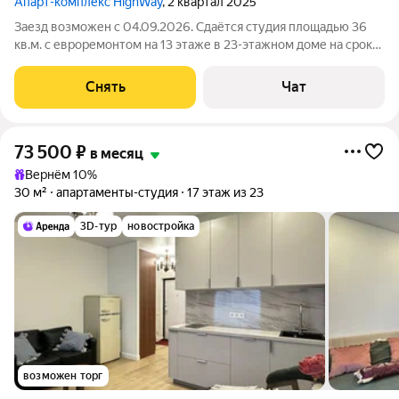
Апарт-комплекс HighWay
, 2 квартал 2025
Заезд возможен с 04.09.2026. Сдаётся студия площадью 36
кв.м. с евроремонтом на 13 этаже в 23-этажном доме на срок
от 11 месяцев. Из техники есть: Телевизор Духовой шкаф
Стиральная машина Холодильник Посудомоечная машина
Снять
Чат
Кондиционер Бойлер
73 500
₽
в месяц
Вернём 10%
30 м²
апартаменты-студия
17 этаж из 23
3D-тур
новостройка
возможен торг