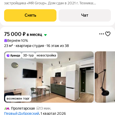
застройщика «MR Group». Дом сдан в 2021 г. Техника:
электрическая варочная поверхность, стиральная и
посудомоечная машины, холодильник Мебель: кухонный
Снять
Чат
гарнитур, подвесные полки, 2 стола, стулья,
75 000
₽
в месяц
Вернём 10%
23 м²
квартира-студия
16 этаж из 38
3D-тур
новостройка
возможен торг
Пролетарская
13 мин.
Первый Дубровский
, 1 квартал 2026