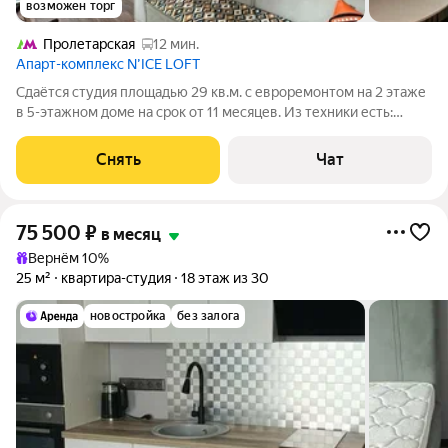
возможен торг
Пролетарская
12 мин.
Апарт-комплекс N’ICE LOFT
Сдаётся студия площадью 29 кв.м. с евроремонтом на 2 этаже
в 5-этажном доме на срок от 11 месяцев. Из техники есть:
Телевизор Стиральная машина Холодильник Микроволновка
Дом - монолитный, окна выходят во двор. Есть консьерж. В
Снять
Чат
подъезде 2 лифта -
75 500
₽
в месяц
Вернём 10%
25 м²
квартира-студия
18 этаж из 30
новостройка
без залога