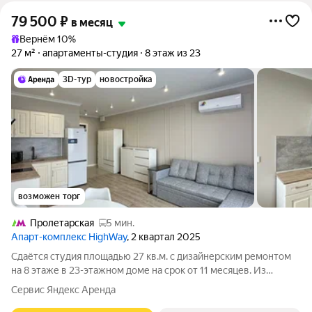
79 500
₽
в месяц
Вернём 10%
27 м²
апартаменты-студия
8 этаж из 23
3D-тур
новостройка
возможен торг
Пролетарская
5 мин.
Апарт-комплекс HighWay
, 2 квартал 2025
Сдаётся студия площадью 27 кв.м. с дизайнерским ремонтом
на 8 этаже в 23-этажном доме на срок от 11 месяцев. Из
техники есть: Стиральная машина Холодильник Кондиционер
Сервис Яндекс Аренда
Микроволновка Пылесос Дом - монолитный, окна выходят во