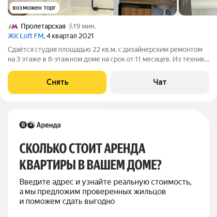
возможен торг
Пролетарская
19 мин.
ЖК Loft FM
, 4 квартал 2021
Сдаётся студия площадью 22 кв.м. с дизайнерским ремонтом
на 3 этаже в 8-этажном доме на срок от 11 месяцев. Из техники
есть: Стиральная машина Холодильник Кондиционер
Микроволновка Дом - кирпичный, окна выходят во двор. Есть
Снять
Чат
консьерж. В подъезде
СКОЛЬКО СТОИТ АРЕНДА 
КВАРТИРЫ В ВАШЕМ ДОМЕ?
Введите адрес и узнайте реальную стоимость, 
а мы предложим проверенных жильцов 
и поможем сдать выгодно