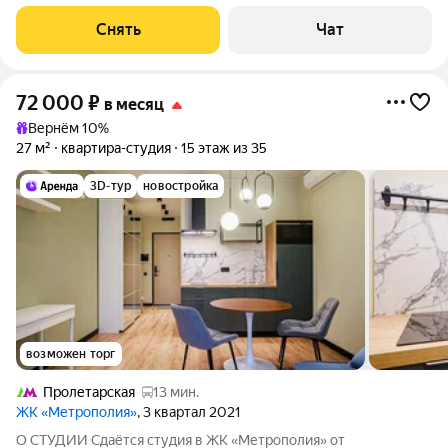
есть: Телевизор Стиральная машина Холодильник
Посудомоечная машина Дом - кирпичный, окна выходят на
Снять
Чат
улицу. Есть консьерж.
72 000
₽
в месяц
Вернём 10%
27 м²
квартира-студия
15 этаж из 35
3D-тур
новостройка
возможен торг
Пролетарская
13 мин.
ЖК «Метрополия»
, 3 квартал 2021
О СТУДИИ Сдаётся студия в ЖК «Метрополия» от