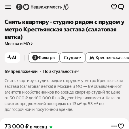
Снять квартиру - студию рядом с прудом у
метро Крестьянская застава (салатовая
ветка)
Москва и МО
AI
Фильтры
Студия
Крестьянская за
3
69 предложений
•
по актуальности
Снять квартиру-студию рядом с прудом у метро Крестьянская
застава (салатовая ветка) в Москве и МО — 69 объявлений от
агентств и собственников по аренде квартир-студий по цене
от 50 000 ₽ до 160 000 ₽ на Яндекс Недвижимости. Каталог
свежих предложений площадью от 13 м² до 53 м² по
долгосрочной и посуточной аренде.
73 000
₽
в месяц