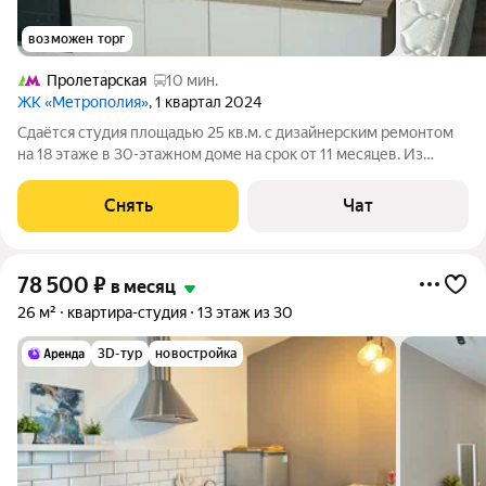
возможен торг
Пролетарская
10 мин.
ЖК «Метрополия»
, 1 квартал 2024
Сдаётся студия площадью 25 кв.м. с дизайнерским ремонтом
на 18 этаже в 30-этажном доме на срок от 11 месяцев. Из
техники есть: Телевизор Духовой шкаф Стиральная машина
Холодильник Кондиционер Микроволновка Дом - монолитный,
Снять
Чат
окна выходят во двор
78 500
₽
в месяц
26 м²
квартира-студия
13 этаж из 30
3D-тур
новостройка