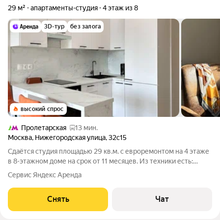
29 м²
апартаменты-студия
4 этаж из 8
3D-тур
без залога
высокий спрос
Пролетарская
13 мин.
Москва
,
Нижегородская улица
,
32с15
Сдаётся студия площадью 29 кв.м. с евроремонтом на 4 этаже
в 8-этажном доме на срок от 11 месяцев. Из техники есть:
Телевизор Духовой шкаф Стиральная машина Холодильник
Сервис Яндекс Аренда
Кондиционер Микроволновка Пылесос Дом - панельный, окна
выходят на улицу.
Снять
Чат