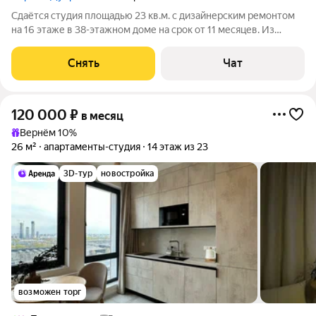
Сдаётся студия площадью 23 кв.м. с дизайнерским ремонтом
на 16 этаже в 38-этажном доме на срок от 11 месяцев. Из
техники есть: Телевизор Стиральная машина Холодильник
Кондиционер Микроволновка Дом - монолитный, окна
Снять
Чат
выходят во двор. В подъезде 4
120 000
₽
в месяц
Вернём 10%
26 м²
апартаменты-студия
14 этаж из 23
3D-тур
новостройка
возможен торг