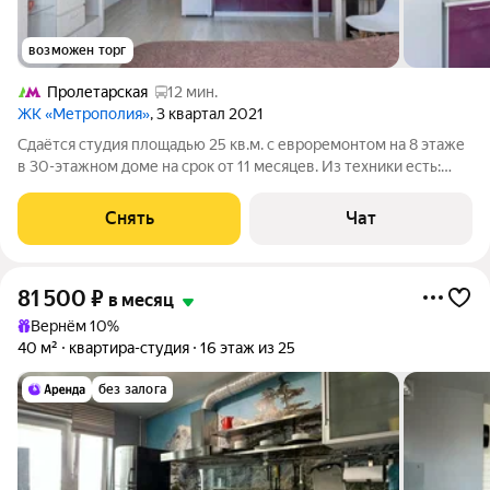
возможен торг
Пролетарская
12 мин.
ЖК «Метрополия»
, 3 квартал 2021
Сдаётся студия площадью 25 кв.м. с евроремонтом на 8 этаже
в 30-этажном доме на срок от 11 месяцев. Из техники есть:
Телевизор Стиральная машина Холодильник Микроволновка
Пылесос Дом - монолитный, окна выходят во двор. Есть
Снять
Чат
консьерж. В подъезде
81 500
₽
в месяц
Вернём 10%
40 м²
квартира-студия
16 этаж из 25
без залога