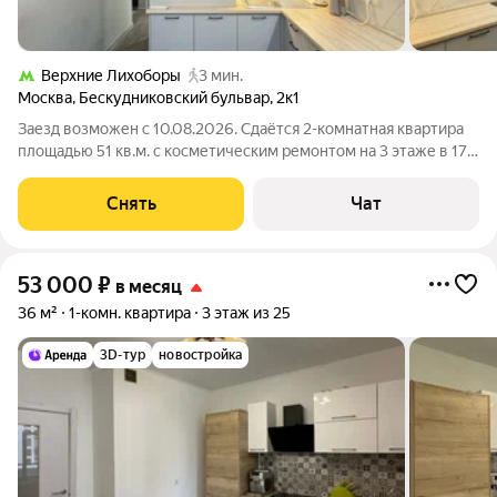
Верхние Лихоборы
3 мин.
Москва
,
Бескудниковский бульвар
,
2к1
Заезд возможен с 10.08.2026. Сдаётся 2-комнатная квартира
площадью 51 кв.м. с косметическим ремонтом на 3 этаже в 17-
этажном доме на срок от 11 месяцев. Из техники есть: 2
телевизора Духовой шкаф Стиральная машина Холодильник
Снять
Чат
Посудомоечная
53 000
₽
в месяц
36 м²
1-комн. квартира
3 этаж из 25
3D-тур
новостройка