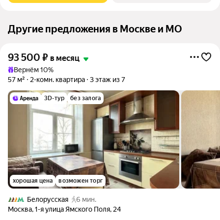
Другие предложения в Москве и МО
93 500
₽
в месяц
Вернём 10%
57 м²
2-комн. квартира
3 этаж из 7
3D-тур
без залога
хорошая цена
возможен торг
Белорусская
6 мин.
Москва
,
1-я улица Ямского Поля
,
24