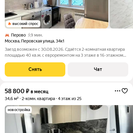
высокий спрос
Перово
9 мин.
Москва
,
Перовская улица
,
34к1
Заезд возможен с 30.08.2026. Сдаётся 2-комнатная квартира
площадью 40 кв.м. с евроремонтом на 3 этаже в 16-этажном
доме на срок от 11 месяцев. Из техники есть: Телевизор
Духовой шкаф Стиральная машина Холодильник
Снять
Чат
Посудомоечная машина
58 800
₽
в месяц
34,6 м²
2-комн. квартира
4 этаж из 25
новостройка