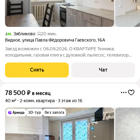
Зябликово
20 мин.
Видное
,
улица Павла Фёдоровича Гаевского
,
16А
Заезд возможен с 06.09.2026. О КВАРТИРЕ Техника:
холодильник, газовая плита с духовкой, пылесос, телевизор
Мебель: кухонный гарнитур, стол, 3 стула, раскладной диван,
двуспальная кровать с матрасом, 2 распашных шкафа,
Снять
Чат
обувница, вешалки Выполнен
78 500
₽
в месяц
40 м²
2-комн. квартира
3 этаж из 16
3D-тур
без залога