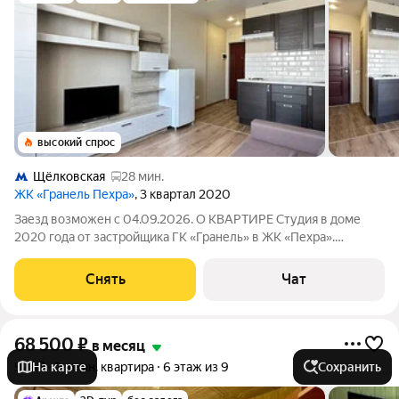
высокий спрос
Щёлковская
28 мин.
ЖК «Гранель Пехра»
, 3 квартал 2020
Заезд возможен с 04.09.2026. О КВАРТИРЕ Студия в доме
2020 года от застройщика ГК «Гранель» в ЖК «Пехра».
Техника: холодильник, электроплита, вытяжка, чайник,
телевизор Мебель: кухонный гарнитур со встроенной
Снять
Чат
техникой, раскладной диван, гостиный
68 500
₽
в месяц
52 м²
На карте
2-комн. квартира
6 этаж из 9
Сохранить