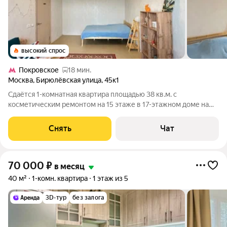
высокий спрос
Покровское
18 мин.
Москва
,
Бирюлёвская улица
,
45к1
Сдаётся 1-комнатная квартира площадью 38 кв.м. с
косметическим ремонтом на 15 этаже в 17-этажном доме на
срок от 11 месяцев. Из техники есть: Телевизор Стиральная
машина Холодильник Кондиционер Микроволновка Пылесос
Снять
Чат
Дом - монолитный, окна
70 000
₽
в месяц
40 м²
1-комн. квартира
1 этаж из 5
3D-тур
без залога