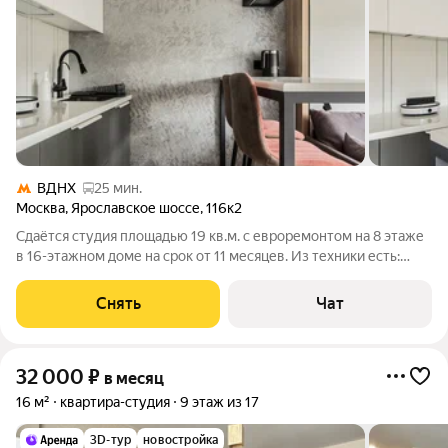
ВДНХ
25 мин.
Москва
,
Ярославское шоссе
,
116к2
Сдаётся студия площадью 19 кв.м. с евроремонтом на 8 этаже
в 16-этажном доме на срок от 11 месяцев. Из техники есть:
Стиральная машина Холодильник Микроволновка Дом -
панельный, окна выходят во двор. Есть консьерж. В подъезде 1
Снять
Чат
лифт - 0 грузовых и
32 000
₽
в месяц
16 м²
квартира-студия
9 этаж из 17
3D-тур
новостройка