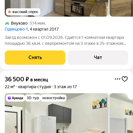
высокий спрос
Внуково
14 мин.
Одинцово-1
, 4 квартал 2017
Заезд возможен с 01.09.2026. Сдаётся 1-комнатная квартира
площадью 36 кв.м. с евроремонтом на 3 этаже в 25-этажном
доме на срок от 11 месяцев. Из техники есть: Телевизор
Духовой шкаф Стиральная машина Холодильник
Снять
Чат
Микроволновка Дом - монолитный,
36 500
₽
в месяц
22 м²
квартира-студия
3 этаж из 17
3D-тур
новостройка