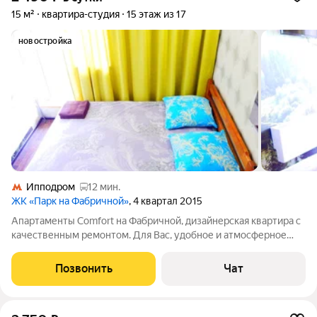
15 м²
квартира-студия
15 этаж из 17
новостройка
Ипподром
12 мин.
ЖК «Парк на Фабричной»
, 4 квартал 2015
Апартаменты Comfort на Фабричной, дизайнерская квартира с
качественным ремонтом. Для Вас, удобное и атмосферное
пространство, чтобы вы смогли насладится отдыхом и
комфортом. Правила проживания и цены смотрите ниже
Позвонить
Чат
Предоставляем все необходимые