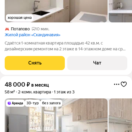
хорошая цена
Потапово
10 мин.
Жилой район «Скандинавия»
Сдаётся 1-комнатная квартира площадью 42 кв.м. с
дизайнерским ремонтом на 2 этаже в 14-этажном доме на срок
от 11 месяцев. Из техники есть: Духовой шкаф Стиральная
машина Холодильник Посудомоечная машина Дом -
Снять
Чат
монолитный, окна выходят на улицу. В
48 000
₽
в месяц
58 м²
2-комн. квартира
1 этаж из 3
3D-тур
без залога