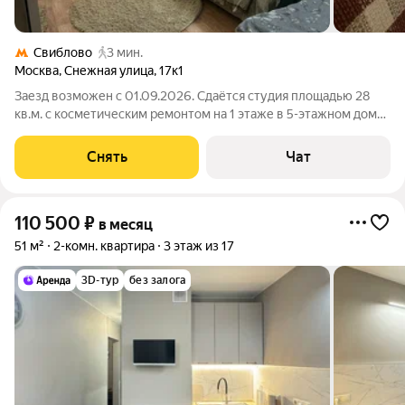
Свиблово
3 мин.
Москва
,
Снежная улица
,
17к1
Заезд возможен с 01.09.2026. Сдаётся студия площадью 28
кв.м. с косметическим ремонтом на 1 этаже в 5-этажном доме
на срок от 11 месяцев. Из техники есть: Телевизор Стиральная
машина Холодильник Кондиционер Дом - кирпичный. Во дворе
Снять
Чат
есть парковка
110 500
₽
в месяц
51 м²
2-комн. квартира
3 этаж из 17
3D-тур
без залога