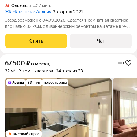
Ольховая
27 мин.
ЖК «Кленовые Аллеи»
, 3 квартал 2021
Заезд возможен с 04.09.2026. Сдаётся 1-комнатная квартира
площадью 32 кв.м. с дизайнерским ремонтом на 8 этаже в 9-
этажном доме на срок от 11 месяцев. Из техники есть:
Телевизор Духовой шкаф Стиральная машина Холодильник
Снять
Чат
Дом - монолитный, окна
67 500
₽
в месяц
32 м²
2-комн. квартира
24 этаж из 33
3D-тур
новостройка
высокий спрос