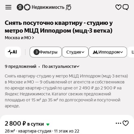
Снять посуточно квартиру - студию у
метро МЦД Ипподром (мцд-3 ветка)
Москва и МО
AI
Фильтры
Студия
Ипподром
3
9 предложений
•
по актуальности
Снять квартиру-студию у метро МЦД Ипподром (мцд-3 ветка)
в Москве и МО — 9 объявлений от агентств и собственников
по аренде квартир-студий по цене от 2 490 ₽ до 2 900 ₽ на
Яндекс Недвижимости. Каталог свежих предложений
площадью от 15 м² до 35 м² по долгосрочной и посуточной
аренде.
2 800
₽
в сутки
28 м²
квартира-студия
11 этаж из 22