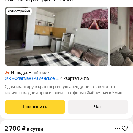
19 м²
квартира-студия
1 этаж из 17
новостройка
Ипподром
15 мин.
ЖК «Флагман (Раменское)»
, 4 квартал 2019
Сдам квартиру в краткосрочную аренду, цена зависит от
количества дней проживания Платформа Фабричная в 5мин
пешком. Звоните, бронируйте, добро пожаловать
Позвонить
Чат
2 700
₽
в сутки