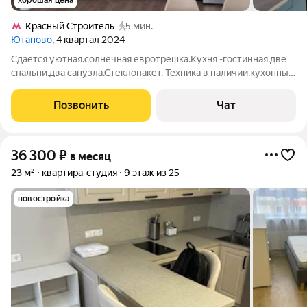
хорошая цена
Кpacный Строитель
5 мин.
Ютаново
, 4 квартал 2024
Сдается уютная.солнечная евротрешка.Кухня -гостинная.две
спальни.два санузла.Стеклопакет. Техника в наличии.кухонный
гарнитур.Квартира в хорошем состоянии. Мебели в спальнях
нет. 17/33 эт дома. На длительный срок.предпочтение
Позвонить
Чат
семье(без животных) До
36 300
₽
в месяц
23 м²
квартира-студия
9 этаж из 25
новостройка