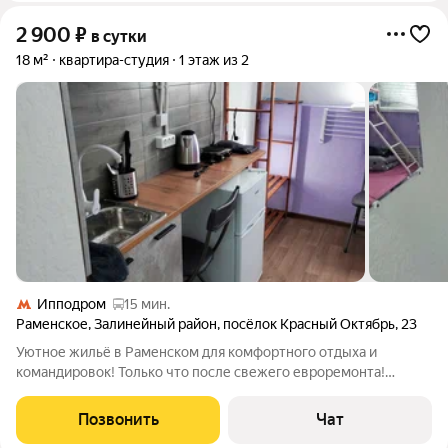
2 900
₽
в сутки
18 м²
квартира-студия
1 этаж из 2
Ипподром
15 мин.
Раменское
,
Залинейный район
,
посёлок Красный Октябрь
,
23
Уютное жильё в Раменском для комфортного отдыха и
командировок! Только что после свежего евроремонта!
Стильный интерьер, идеальная чистота и никакой комиссии!
До МЦД Фабричная 5 мин. пешком, до Москвы 25 мин. на
Позвонить
Чат
электричке! Рядом продуктовые