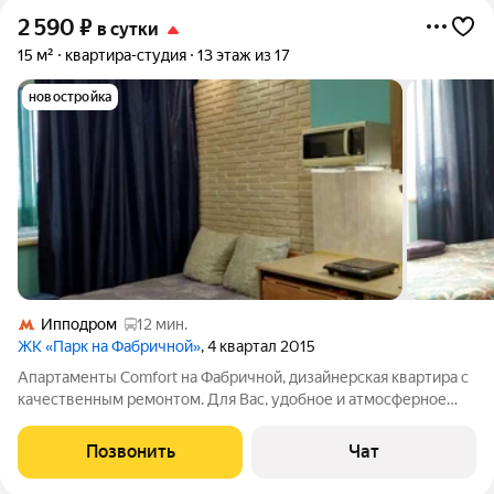
2 590
₽
в сутки
15 м²
квартира-студия
13 этаж из 17
новостройка
Ипподром
12 мин.
ЖК «Парк на Фабричной»
, 4 квартал 2015
Апартаменты Comfort на Фабричной, дизайнерская квартира с
качественным ремонтом. Для Вас, удобное и атмосферное
пространство, чтобы вы смогли насладится отдыхом и
комфортом. Правила проживания и цены смотрите ниже
Позвонить
Чат
Предоставляем все необходимые