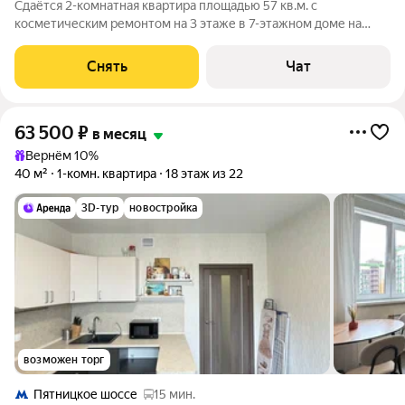
Сдаётся 2-комнатная квартира площадью 57 кв.м. с
косметическим ремонтом на 3 этаже в 7-этажном доме на
срок от 11 месяцев. Из техники есть: Телевизор Духовой шкаф
Стиральная машина Холодильник Кондиционер
Снять
Чат
Микроволновка Пылесос Дом - кирпичный,
63 500
₽
в месяц
Вернём 10%
40 м²
1-комн. квартира
18 этаж из 22
3D-тур
новостройка
возможен торг
Пятницкое шоссе
15 мин.