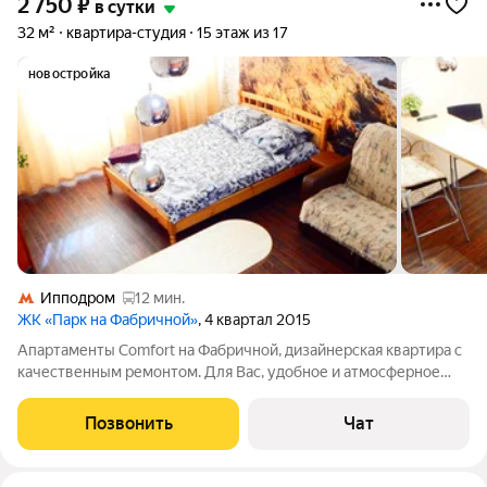
2 750
₽
в сутки
32 м²
квартира-студия
15 этаж из 17
новостройка
Ипподром
12 мин.
ЖК «Парк на Фабричной»
, 4 квартал 2015
Апартаменты Comfort на Фабричной, дизайнерская квартира с
качественным ремонтом. Для Вас, удобное и атмосферное
пространство, чтобы вы смогли насладится отдыхом и
комфортом. Правила проживания и цены смотрите ниже
Позвонить
Чат
Предоставляем все необходимые