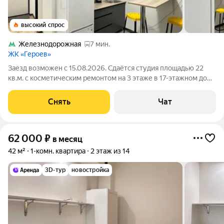
высокий спрос
Железнодорожная
7 мин.
ЖК «Героев»
Заезд возможен с 15.08.2026. Сдаётся студия площадью 22
кв.м. с косметическим ремонтом на 3 этаже в 17-этажном доме
на срок от 11 месяцев. Из техники есть: Стиральная машина
Холодильник Дом - панельный, окна выходят во двор. В
Снять
Чат
подъезде 2 лифта - 1
62 000
₽
в месяц
42 м²
1-комн. квартира
2 этаж из 14
3D-тур
новостройка