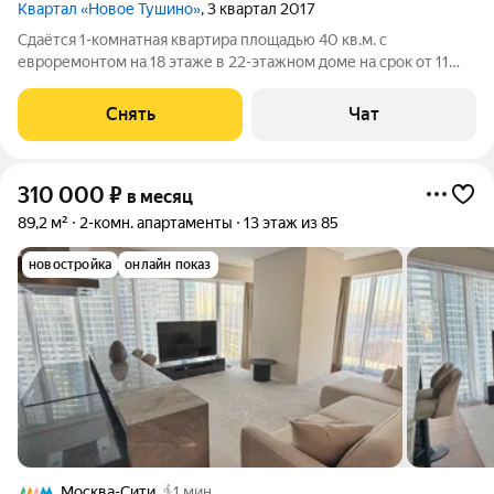
Квартал «Новое Тушино»
, 3 квартал 2017
Сдаётся 1-комнатная квартира площадью 40 кв.м. с
евроремонтом на 18 этаже в 22-этажном доме на срок от 11
месяцев. Из техники есть: Телевизор Духовой шкаф
Стиральная машина Сушильная машина Холодильник
Снять
Чат
Кондиционер Микроволновка Дом -
310 000
₽
в месяц
89,2 м²
2-комн. апартаменты
13 этаж из 85
новостройка
онлайн показ
Москва-Сити
1 мин.