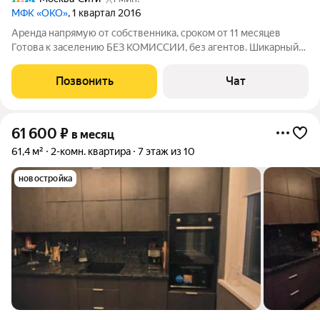
МФК «ОКО»
, 1 квартал 2016
Аренда напрямую от собственника, сроком от 11 месяцев
Готова к заселению БЕЗ КОМИССИИ, без агентов. Шикарный
угловой вид в Москва Сити с потрясающими видами на все
стороны: на небоскребы Москва-Cити, на город, на Москву-
Позвонить
Чат
реку и МГУ им. Ломоносова
61 600
₽
в месяц
61,4 м²
2-комн. квартира
7 этаж из 10
новостройка