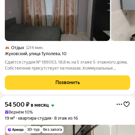
Отдых
14 мин.
Жуковский
,
улица Туполева
,
10
Сдаётся студия № 189053, 18.8 м, на 5 этаже 5-этажного дома.
Собственник присутствует на показах. Коммунальные
платежи включены в стоимость. Счетчики оплачиваются
отдельно. По условиям проживания: можно с детьми, можно с
Позвонить
питомцами. Срок минимальной
54 500
₽
в месяц
Вернём 10%
19 м²
квартира-студия
8 этаж из 16
3D-тур
без залога