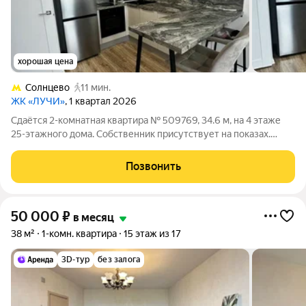
хорошая цена
Солнцево
11 мин.
ЖК «ЛУЧИ»
, 1 квартал 2026
Сдаётся 2-комнатная квартира № 509769, 34.6 м, на 4 этаже
25-этажного дома. Собственник присутствует на показах.
Коммунальные платежи включены в стоимость. Счетчики
оплачиваются отдельно. По условиям проживания: можно с
Позвонить
детьми, можно с питомцами.
50 000
₽
в месяц
38 м²
1-комн. квартира
15 этаж из 17
3D-тур
без залога