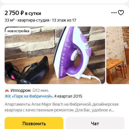
2 750
₽
в сутки
33 м²
квартира-студия
13 этаж из 17
новостройка
Ипподром
12 мин.
ЖК «Парк на Фабричной»
, 4 квартал 2015
Апартаменты Anse Major Beach на Фабричной, дизайнерская
квартира с качественным ремонтом. Для Вас, удобное и
атмосферное пространство, чтобы вы смогли насладится
отдыхом и комфортом. Правила проживания и цены смотрите
Позвонить
Чат
ниже Предоставляем все