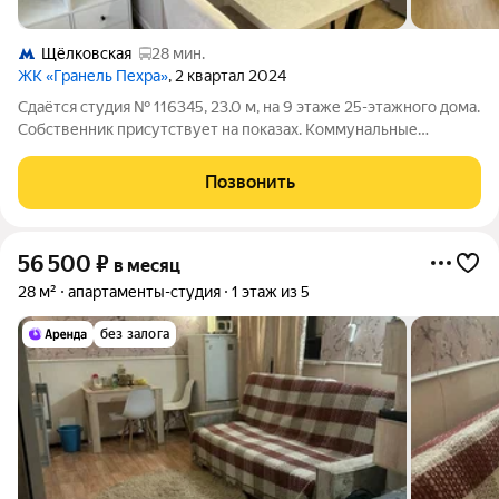
Щёлковская
28 мин.
ЖК «Гранель Пехра»
, 2 квартал 2024
Сдаётся студия № 116345, 23.0 м, на 9 этаже 25-этажного дома.
Собственник присутствует на показах. Коммунальные
платежи включены в стоимость. Счетчики оплачиваются
отдельно. По условиям проживания: можно с детьми, можно с
Позвонить
питомцами. Срок минимальной
56 500
₽
в месяц
28 м²
апартаменты-студия
1 этаж из 5
без залога