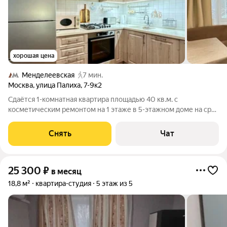
хорошая цена
Менделеевская
7 мин.
Москва
,
улица Палиха
,
7-9к2
Сдаётся 1-комнатная квартира площадью 40 кв.м. с
косметическим ремонтом на 1 этаже в 5-этажном доме на срок
от 11 месяцев. Из техники есть: Телевизор Духовой шкаф
Стиральная машина Холодильник Посудомоечная машина
Снять
Чат
Микроволновка Дом - кирпичный,
25 300
₽
в месяц
18,8 м²
квартира-студия
5 этаж из 5