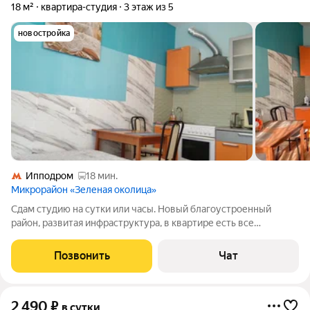
18 м²
квартира-студия
3 этаж из 5
новостройка
Ипподром
18 мин.
Микрорайон «Зеленая околица»
Сдам студию на сутки или часы. Новый благоустроенный
район, развитая инфраструктура, в квартире есть все
необходимое для комфортного проживания. Звоните,
бронируйте, добро пожаловать Квартира не сдается для
Позвонить
Чат
вечеринок Отчетные документы
2 490
₽
в сутки