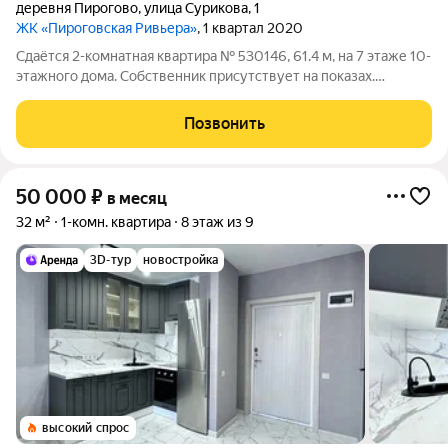
деревня Пирогово
,
улица Сурикова
,
1
ЖК «Пироговская Ривьера»
, 1 квартал 2020
Сдаётся 2-комнатная квартира № 530146, 61.4 м, на 7 этаже 10-
этажного дома. Собственник присутствует на показах.
Коммунальные платежи включены в стоимость. Счетчики
оплачиваются отдельно. По условиям проживания: без детей,
Позвонить
без питомцев. Срок
50 000
₽
в месяц
32 м²
1-комн. квартира
8 этаж из 9
3D-тур
новостройка
высокий спрос