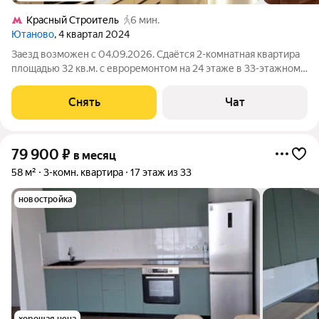
Кpacный Строитель
6 мин.
Ютаново
, 4 квартал 2024
Заезд возможен с 04.09.2026. Сдаётся 2-комнатная квартира
площадью 32 кв.м. с евроремонтом на 24 этаже в 33-этажном
доме на срок от 11 месяцев. Из техники есть: Телевизор
Духовой шкаф Стиральная машина Холодильник
Снять
Чат
Посудомоечная машина
79 900
₽
в месяц
58 м²
3-комн. квартира
17 этаж из 33
новостройка