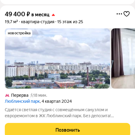
49 400
₽
в месяц
19,7 м²
квартира-студия
15 этаж из 25
новостройка
Перерва
18 мин.
Люблинский парк
, 4 квартал 2024
Сдаётся светлая студия с совмещённым санузлом и
евроремонтом в ЖК Люблинский парк. Без депозита!
Квартира свободна, готова к заселению. Полы ламинат и
плитка. Окна выходят во двор, на юго-восток. В квартире есть:
Позвонить
- Кухонный гарнитур; -