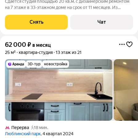
Сдаётся студия площадью 20 кв.м. с дизайнерским ремонтом
на 7 этаже в 33-этажном доме на срок от 11 месяцев. Из
техники есть: Стиральная машина Холодильник Кондиционер
Микроволновка Дом - монолитный, окна выходят на улицу. В
Снять
Чат
подъезде 2 лифта - 1
62 000
₽
в месяц
25 м²
квартира-студия
13 этаж из 21
3D-тур
новостройка
Перерва
18 мин.
Люблинский парк
, 4 квартал 2024