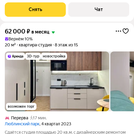
панельный, окна выходят на
Снять
Чат
62 000
₽
в месяц
Вернём 10%
20 м²
квартира-студия
8 этаж из 15
3D-тур
новостройка
возможен торг
Перерва
17 мин.
Люблинский парк
, 4 квартал 2023
Сдаётся студия площадью 20 кв.м. с дизайнерским ремонтом