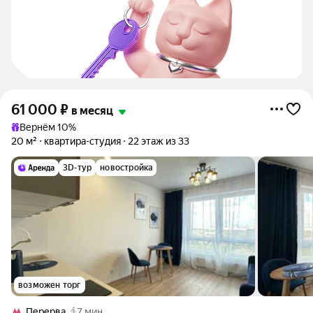
61 000
₽
в месяц
Вернём 10%
20 м²
квартира-студия
22 этаж из 33
3D-тур
новостройка
возможен торг
Перерва
7 мин.