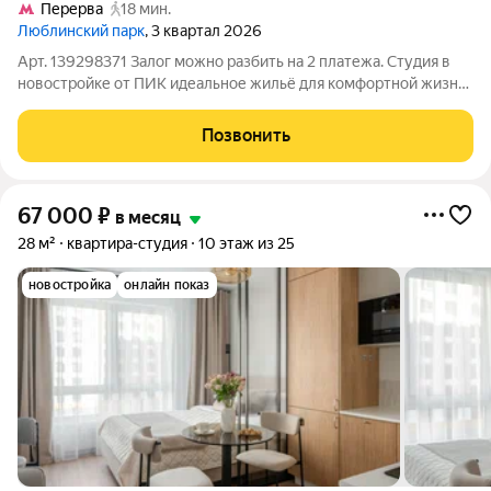
Перерва
18 мин.
Люблинский парк
, 3 квартал 2026
Арт. 139298371 Залог можно разбить на 2 платежа. Студия в
новостройке от ПИК идеальное жильё для комфортной жизни!
Сдаётся уютная студия на 22м этаже в доме по адресу: ул.
Люблинская, 74, корп. 1 (ЖК «Люблинский парк»). Стильный
Позвонить
евроремонт
67 000
₽
в месяц
28 м²
квартира-студия
10 этаж из 25
новостройка
онлайн показ