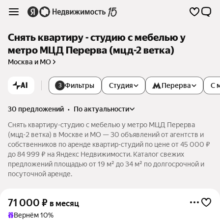
Снять квартиру - студию с мебелью у
метро МЦД Перерва (мцд-2 ветка)
Москва и МО
AI
Фильтры
Студия
Перерва
С 
3
30 предложений
•
по актуальности
Снять квартиру-студию с мебелью у метро МЦД Перерва
(мцд-2 ветка) в Москве и МО — 30 объявлений от агентств и
собственников по аренде квартир-студий по цене от 45 000 ₽
до 84 999 ₽ на Яндекс Недвижимости. Каталог свежих
предложений площадью от 19 м² до 34 м² по долгосрочной и
посуточной аренде.
71 000
₽
в месяц
Вернём 10%