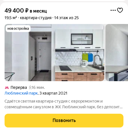
49 400
₽
в месяц
19,5 м²
квартира-студия
14 этаж из 25
новостройка
Перерва
16 мин.
Люблинский парк
, 3 квартал 2021
Сдаётся светлая квартира-студия с евроремонтом и
совмещённым санузлом в ЖК Люблинский парк, без депозита!
Квартира свободна, готова к заселению. Подойдёт одному
человеку или паре с ребенком. Выделенные зоны отдыха и
Позвонить
кухни, совмещённый санузел. Полы