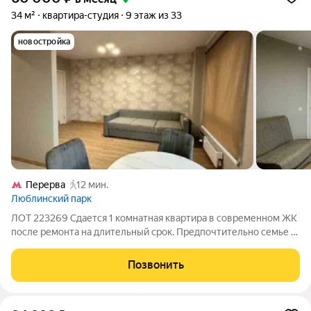
34 м²
квартира-студия
9 этаж из 33
новостройка
Перерва
12 мин.
Люблинский парк
ЛОТ 223269 Сдается 1 комнатная квартира в современном ЖК
после ремонта на длительный срок. Предпочтительно семье с
ребенком от 4 лет. Квартира укомплектована всей
необходимой мебелью и техникой. Тихий, уютный двор.
Позвонить
Доброжелательные соседи. Прекрасная