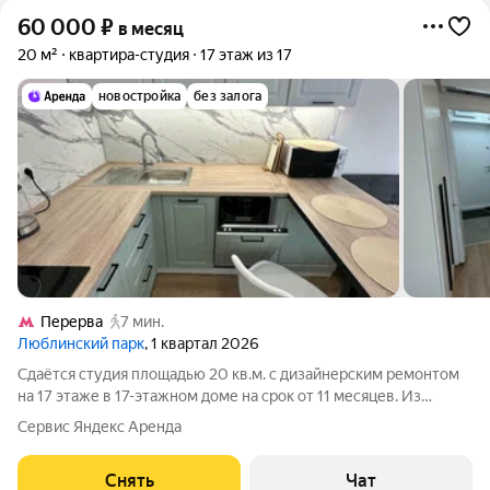
60 000
₽
в месяц
20 м²
квартира-студия
17 этаж из 17
новостройка
без залога
Перерва
7 мин.
Люблинский парк
, 1 квартал 2026
Сдаётся студия площадью 20 кв.м. с дизайнерским ремонтом
на 17 этаже в 17-этажном доме на срок от 11 месяцев. Из
техники есть: Духовой шкаф Стиральная машина Холодильник
Сервис Яндекс Аренда
Посудомоечная машина Кондиционер Микроволновка
Пылесос Дом - монолитный.
Снять
Чат