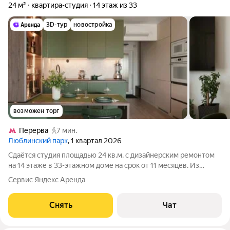
24 м²
квартира-студия
14 этаж из 33
3D-тур
новостройка
возможен торг
Перерва
7 мин.
Люблинский парк
, 1 квартал 2026
Сдаётся студия площадью 24 кв.м. с дизайнерским ремонтом
на 14 этаже в 33-этажном доме на срок от 11 месяцев. Из
техники есть: Телевизор Духовой шкаф Teka Стиральная
Сервис Яндекс Аренда
машина Кондиционер Посудомоечная машина Микроволновка
Teka Увлажнитель
Снять
Чат