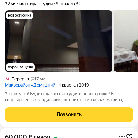
32 м²
квартира-студия
9 этаж из 32
новостройка
хорошая цена
Перерва
17 мин.
Микрорайон «Домашний»
, 1 квартал 2019
2го августа! Будет сдаваться студия в новостройке! В
квартире есть холодильник, эл. плита, стиральная машина,
микроволновая печь, спальное место, место для одежды,
кухонный гарнитур, стол и стулья. В пешей доступности
Позвонить
магазины, станция МЦД Курьяново.
60 000
₽
в месяц