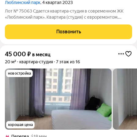
Люблинский парк
, 4 квартал 2023
Лот № 75063 Сдается квартира-студия в современном ЖК
«Люблинский парк». Квартира (студия) с евроремонтом,
укомплектована всей необходимой мебелью и техникой:
кондиционер, варочная панель, вытяжка, холодильник,
Позвонить
телевизор, стиральная машина; встроенная
45 000
₽
в месяц
20 м²
квартира-студия
7 этаж из 16
новостройка
хорошая цена
Перерва
18 мин.