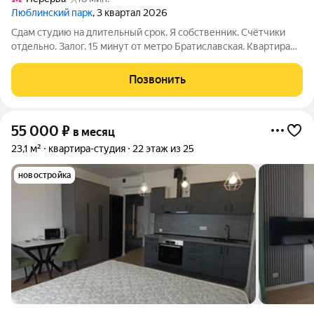
Люблинский парк
, 3 квартал 2026
Сдам студию на длительный срок. Я собственник. Счётчики
отдельно. Залог. 15 минут от метро Братиславская. Квартира
новая, никто ещё не жил. Квартира упакована всем
необходимым для проживания. Без детей и животных.
Позвонить
55 000
₽
в месяц
23,1 м²
квартира-студия
22 этаж из 25
новостройка