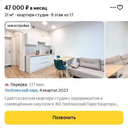
47 000
₽
в месяц
21 м²
квартира-студия
8 этаж из 17
новостройка
Перерва
17 мин.
Люблинский парк
, 4 квартал 2023
Cдаётся светлая квартира-студия с евроремонтом и
совмещённым санузлом в ЖК Люблинский Парк! Квартира
свободна, готова к заселению. Подойдёт одному человеку или
паре с ребенком от 5 лет. Полы ламинат и плитка. Окна
Позвонить
выходят на улицу, на восток. В