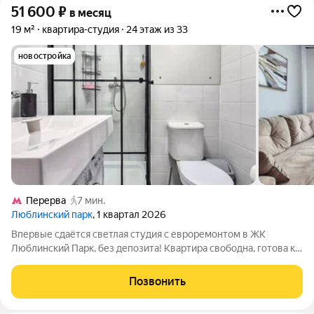
51 600
₽
в месяц
19 м²
квартира-студия
24 этаж из 33
новостройка
Перерва
7 мин.
Люблинский парк
, 1 квартал 2026
Впервые сдаётся светлая студия с евроремонтом в ЖК
Люблинский Парк, без депозита! Квартира свободна, готова к
заселению. Подойдёт одному человеку или паре с ребенком.
Уютная зона отдыха, функциональная кухонная зона,
Позвонить
совмещённый санузел. Полы -