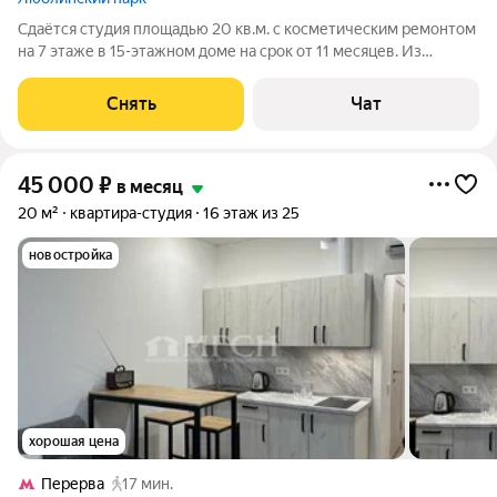
Сдаётся студия площадью 20 кв.м. с косметическим ремонтом
на 7 этаже в 15-этажном доме на срок от 11 месяцев. Из
техники есть: Стиральная машина Холодильник Кондиционер
Микроволновка Дом - монолитный, окна выходят во двор. В
Снять
Чат
подъезде 2 лифта - 1
45 000
₽
в месяц
20 м²
квартира-студия
16 этаж из 25
новостройка
хорошая цена
Перерва
17 мин.