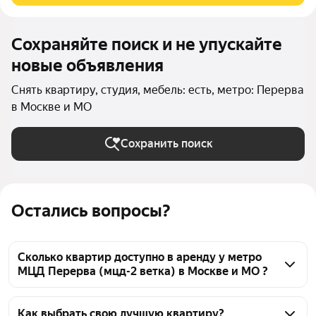
Сохраняйте поиск и не упускайте
новые объявления
Снять квартиру, студия, мебель: есть, метро: Перерва
в Москве и МО
Сохранить поиск
Остались вопросы?
Сколько квартир доступно в аренду у метро
МЦД Перерва (мцд-2 ветка) в Москве и МО ?
На Яндекс Недвижимости у метро МЦД Перерва 
(мцд-2 ветка) в Москве и МО доступно в аренду 30 
Как выбрать свою лучшую квартиру?