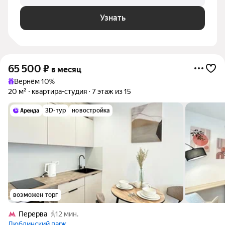
Узнать
65 500
₽
в месяц
Вернём 10%
20 м²
квартира-студия
7 этаж из 15
3D-тур
новостройка
возможен торг
Перерва
12 мин.
Люблинский парк