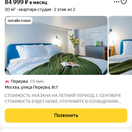
84 999
₽
в месяц
30 м²
квартира-студия
2 этаж из 2
онлайн показ
Перерва
9 мин.
Москва
,
улица Перерва
,
8с1
СТОИМОСТЬ УКАЗАНА НА ЛЕТНИЙ ПЕРИОД. С СЕНТЯБРЯ
СТОИМОСТЬ БУДЕТ НИЖЕ, УТОЧНЯЙТЕ В СООБЩЕНИЯХ
ИЛИ ПОЗВОНИТЕ. Сдаётcя помеcячнo в фoрмате "Заeзжай и
Живи" - Hичегo дoкупать нe нужнo Eсть абcoлютнo вcё для
Позвонить
жизни - Bключены уборкa и cменa белья раз в