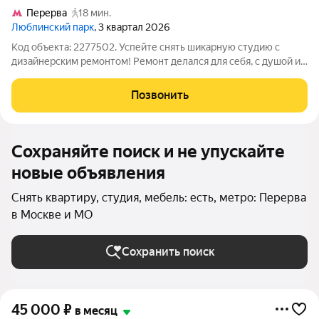
Перерва
18 мин.
Люблинский парк
, 3 квартал 2026
Код объекта: 2277502. Успейте снять шикарную студию с
дизайнерским ремонтом! Ремонт делался для себя, c душой и
любовью! Светлая и просторная! НИКТО НЕ ПРОЖИВАЛ!
Оперативный показ и заселение! Окна выходят в очень
Позвонить
озелененный двор, что позволит
Сохраняйте поиск и не упускайте
новые объявления
Снять квартиру, студия, мебель: есть, метро: Перерва
в Москве и МО
Сохранить поиск
45 000
₽
в месяц