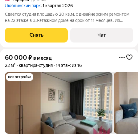
Люблинский парк
, 1 квартал 2026
Сдаётся студия площадью 20 кв.м. с дизайнерским ремонтом
на 22 этаже в 33-этажном доме на срок от 11 месяцев. Из
техники есть: Стиральная машина Холодильник
Посудомоечная машина Кондиционер Дом - блочный.
Снять
Чат
Коммунальные услуги по счетчикам
60 000
₽
в месяц
22 м²
квартира-студия
14 этаж из 16
новостройка