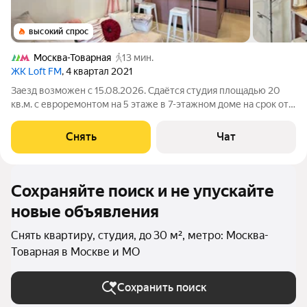
высокий спрос
Москва-Товарная
13 мин.
ЖК Loft FM
, 4 квартал 2021
Заезд возможен с 15.08.2026. Сдаётся студия площадью 20
кв.м. с евроремонтом на 5 этаже в 7-этажном доме на срок от
11 месяцев. Из техники есть: Телевизор Духовой шкаф
Стиральная машина Сушильная машина Холодильник
Снять
Чат
Кондиционер Микроволновка
Сохраняйте поиск и не упускайте
новые объявления
Снять квартиру, студия, до 30 м², метро: Москва-
Товарная в Москве и МО
Сохранить поиск