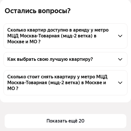
Остались вопросы?
Сколько квартир доступно в аренду у метро
МЦД Москва-Товарная (мцд-2 ветка) в
Москве и МО ?
На Яндекс Недвижимости у метро МЦД Москва-
Товарная (мцд-2 ветка) в Москве и МО доступно в 
Как выбрать свою лучшую квартиру?
аренду 50 квартир, из них 52 объявления от 
Чтобы снять квартиру - студию маленькую у метро 
агентств
МЦД Москва-Товарная (мцд-2 ветка), 
Сколько стоит снять квартиру у метро МЦД
Москва-Товарная (мцд-2 ветка) в Москве и
воспользуйтесь удобными фильтрами и 
МО ?
сортировкой для выбора среди предложений в 
выбранном районе
Цена за квадратный метр
2 080 — 4 973 ₽
Помимо удобной сортировки по цене аренды вы 
Площадь
12 — 33 м²
можете отсортировать результаты по стоимости 
Показать ещё 20
квадратного метра или площади