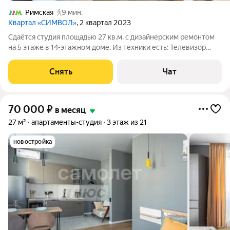
Римская
9 мин.
Квартал «СИМВОЛ»
, 2 квартал 2023
Сдаётся студия площадью 27 кв.м. с дизайнерским ремонтом
на 5 этаже в 14-этажном доме. Из техники есть: Телевизор
Духовой шкаф Стиральная машина Холодильник
Посудомоечная машина Кондиционер Умная колонка Яндекс с
Снять
Чат
Алисой Индукционная варочная
70 000
₽
в месяц
27 м²
апартаменты-студия
3 этаж из 21
новостройка