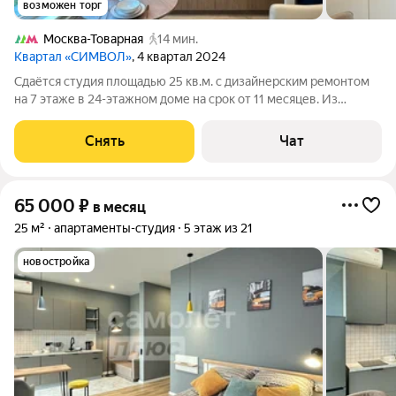
возможен торг
Москва-Товарная
14 мин.
Квартал «СИМВОЛ»
, 4 квартал 2024
Сдаётся студия площадью 25 кв.м. с дизайнерским ремонтом
на 7 этаже в 24-этажном доме на срок от 11 месяцев. Из
техники есть: Телевизор Духовой шкаф Стиральная машина
Холодильник Посудомоечная машина Кондиционер
Снять
Чат
Микроволновка Пылесос Дом -
65 000
₽
в месяц
25 м²
апартаменты-студия
5 этаж из 21
новостройка