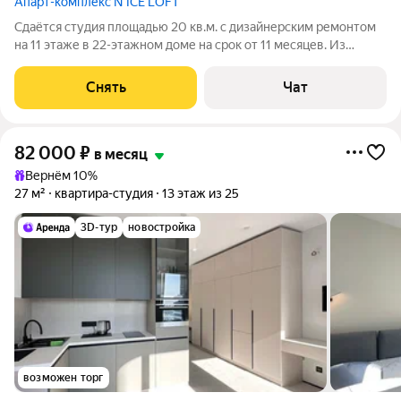
Апарт-комплекс N’ICE LOFT
Сдаётся студия площадью 20 кв.м. с дизайнерским ремонтом
на 11 этаже в 22-этажном доме на срок от 11 месяцев. Из
техники есть: Телевизор Духовой шкаф Стиральная машина
Холодильник Кондиционер Микроволновка Дом - монолитный,
Снять
Чат
окна выходят во
82 000
₽
в месяц
Вернём 10%
27 м²
квартира-студия
13 этаж из 25
3D-тур
новостройка
возможен торг