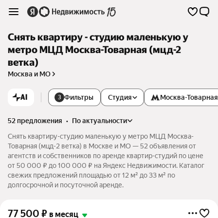
Снять квартиру - студию маленькую у
метро МЦД Москва-Товарная (мцд-2
ветка)
Москва и МО
AI
Фильтры
Студия
Москва-Товарна
3
52 предложения
•
по актуальности
Снять квартиру-студию маленькую у метро МЦД Москва-
Товарная (мцд-2 ветка) в Москве и МО — 52 объявления от
агентств и собственников по аренде квартир-студий по цене
от 50 000 ₽ до 100 000 ₽ на Яндекс Недвижимости. Каталог
свежих предложений площадью от 12 м² до 33 м² по
долгосрочной и посуточной аренде.
77 500
₽
в месяц