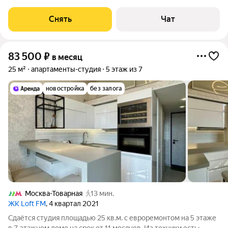
Кондиционер Микроволновка Дом - монолитный. Есть
консьерж. В подъезде 2 лифта -
Снять
Чат
83 500
₽
в месяц
25 м²
апартаменты-студия
5 этаж из 7
новостройка
без залога
Москва-Товарная
13 мин.
ЖК Loft FM
, 4 квартал 2021
Сдаётся студия площадью 25 кв.м. с евроремонтом на 5 этаже