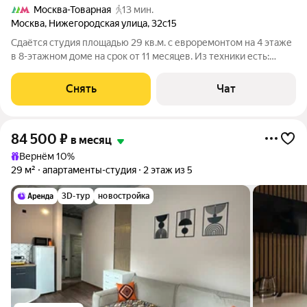
Москва-Товарная
13 мин.
Москва
,
Нижегородская улица
,
32с15
Сдаётся студия площадью 29 кв.м. с евроремонтом на 4 этаже
в 8-этажном доме на срок от 11 месяцев. Из техники есть:
Телевизор Духовой шкаф Стиральная машина Холодильник
Кондиционер Микроволновка Пылесос Дом - панельный, окна
Снять
Чат
выходят на улицу.
84 500
₽
в месяц
Вернём 10%
29 м²
апартаменты-студия
2 этаж из 5
3D-тур
новостройка