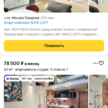
Москва-Товарная
15 мин.
Апарт-комплекс N’ICE LOFT
Арт. 140171906 Хотите сразу въехать и жить с комфортом?
Предлагаем стильную студию в ЖК «NICE LOFT»! Надоело
тратить время на поиски жилья мечты? Мы подобрали для вас
отличный вариант! Вас ждёт уютная студия в престижном
Позвонить
жилом комплексе с ремонтом
78 500
₽
в месяц
20 м²
апартаменты-студия
5 этаж из 7
3D-тур
новостройка