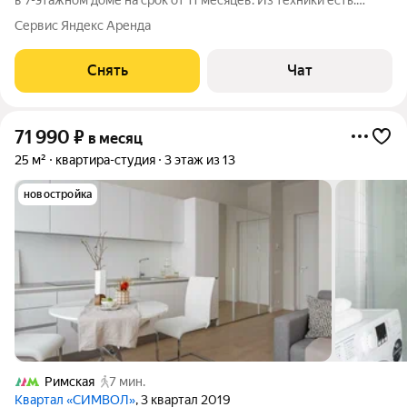
в 7-этажном доме на срок от 11 месяцев. Из техники есть:
Телевизор Духовой шкаф Стиральная машина Холодильник
Сервис Яндекс Аренда
Кондиционер Микроволновка Пылесос Дом - кирпичный, окна
выходят на улицу.
Снять
Чат
71 990
₽
в месяц
25 м²
квартира-студия
3 этаж из 13
новостройка
Римская
7 мин.
Квартал «СИМВОЛ»
, 3 квартал 2019