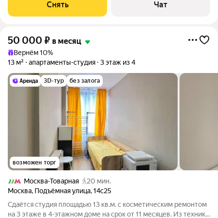
панельный, окна выходят на улицу. Есть консьерж. В подъезде
Снять
Чат
3 лифта - 1 грузовой
50 000
₽
в месяц
Вернём 10%
13 м²
апартаменты-студия
3 этаж из 4
3D-тур
без залога
возможен торг
Москва-Товарная
20 мин.
Москва
,
Подъёмная улица
,
14с25
Сдаётся студия площадью 13 кв.м. с косметическим ремонтом
на 3 этаже в 4-этажном доме на срок от 11 месяцев. Из техники