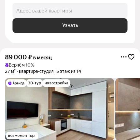
Адрес вашей квартиры
Узнать
89 000
₽
в месяц
Вернём 10%
27 м²
квартира-студия
5 этаж из 14
3D-тур
новостройка
возможен торг