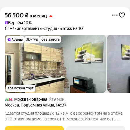
56 500
₽
в месяц
Вернём 10%
12 м²
апартаменты-студия
5 этаж из 10
3D-тур
без залога
возможен торг
Москва-Товарная
19 мин.
Москва
,
Подъёмная улица
,
14с37
Сдаётся студия площадью 12 кв.м. с евроремонтом на 5 этаже
в 10-этажном доме на срок от 11 месяцев. Из техники есть:
Стиральная машина Холодильник Микроволновка Дом -