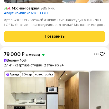
Москва-Товарная
15 мин.
Апарт-комплекс N’ICE LOFT
Арт. 137105085 Заезжай и живи! Стильная студия в ЖК «NICE
LOFT» Устали от поиска идеального жилья? Мы нашли его для
вас! Представляем уютную студию с дизайнерским ремонтом
в престижном ЖК «NICE LOFT». Здесь всё продумано до
Позвонить
мелочей от цветовой гаммы
79 000
₽
в месяц
Вернём 10%
27 м²
квартира-студия
2 этаж из 24
3D-тур
новостройка