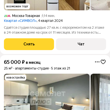
возможен торг
Москва-Товарная
14 мин.
Квартал «СИМВОЛ»
, 4 квартал 2024
Сдаётся студия площадью 27 кв.м. с евроремонтом на 2 этаже
в 24-этажном доме на срок от 11 месяцев. Из техники есть:
Телевизор Духовой шкаф Стиральная машина Холодильник
Посудомоечная машина Кондиционер Микроволновка
Снять
Чат
Пылесос Дом - монолитный,
65 000
₽
в месяц
25 м²
апартаменты-студия
5 этаж из 21
новостройка