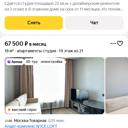
Сдаётся студия площадью 22 кв.м. с дизайнерским ремонтом
на 3 этаже в 8-этажном доме на срок от 11 месяцев. Из техники
есть: Стиральная машина Холодильник Кондиционер
Микроволновка Дом - кирпичный, окна выходят во двор. Есть
Снять
Чат
консьерж. В подъезде
67 500
₽
в месяц
18 м²
апартаменты-студия
19 этаж из 21
3D-тур
новостройка
высокий спрос
Москва-Товарная
15 мин.
Апарт-комплекс N’ICE LOFT