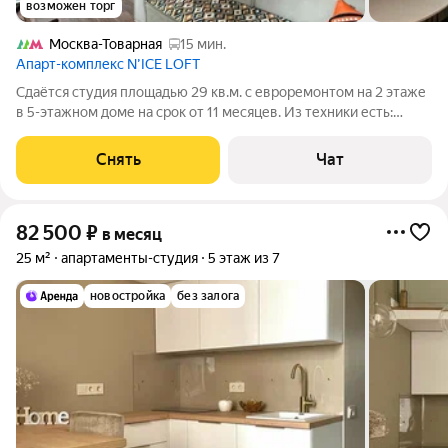
возможен торг
Москва-Товарная
15 мин.
Апарт-комплекс N’ICE LOFT
Сдаётся студия площадью 29 кв.м. с евроремонтом на 2 этаже
в 5-этажном доме на срок от 11 месяцев. Из техники есть:
Телевизор Стиральная машина Холодильник Микроволновка
Дом - монолитный, окна выходят во двор. Есть консьерж. В
Снять
Чат
подъезде 2 лифта -
82 500
₽
в месяц
25 м²
апартаменты-студия
5 этаж из 7
новостройка
без залога