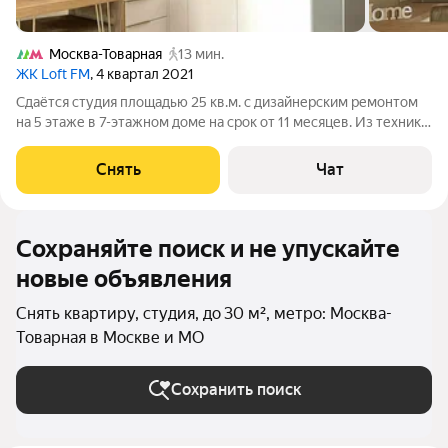
Москва-Товарная
13 мин.
ЖК Loft FM
, 4 квартал 2021
Сдаётся студия площадью 25 кв.м. с дизайнерским ремонтом
на 5 этаже в 7-этажном доме на срок от 11 месяцев. Из техники
есть: Телевизор Духовой шкаф Стиральная машина
Холодильник Кондиционер Микроволновка Пылесос Дом -
Снять
Чат
кирпичный, окна выходят
Сохраняйте поиск и не упускайте
новые объявления
Снять квартиру, студия, до 30 м², метро: Москва-
Товарная в Москве и МО
Сохранить поиск