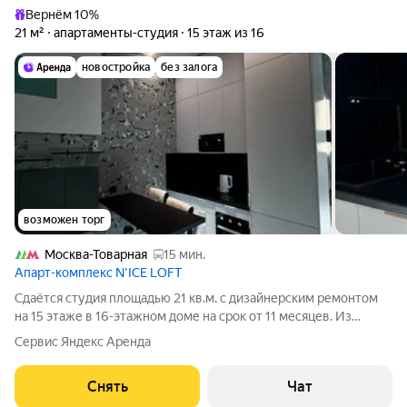
Вернём 10%
21 м²
апартаменты-студия
15 этаж из 16
новостройка
без залога
возможен торг
Москва-Товарная
15 мин.
Апарт-комплекс N’ICE LOFT
Сдаётся студия площадью 21 кв.м. с дизайнерским ремонтом
на 15 этаже в 16-этажном доме на срок от 11 месяцев. Из
техники есть: Телевизор Духовой шкаф Стиральная машина
Сервис Яндекс Аренда
Холодильник Кондиционер Микроволновка Пылесос Дом -
монолитный. Есть
Снять
Чат