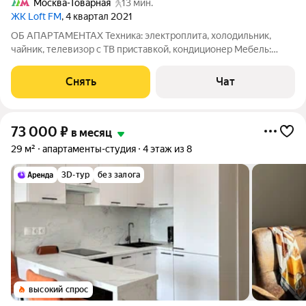
Москва-Товарная
13 мин.
ЖК Loft FM
, 4 квартал 2021
ОБ АПАРТАМЕНТАХ Техника: электроплита, холодильник,
чайник, телевизор с ТВ приставкой, кондиционер Мебель:
кухонный гарнитур, раскладной диван, двуспальная кровать,
комод, настенная вешалка Предоставлена сушилка для белья
Снять
Чат
Выполнен косметический
73 000
₽
в месяц
29 м²
апартаменты-студия
4 этаж из 8
3D-тур
без залога
высокий спрос