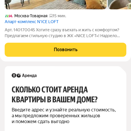
Москва-Товарная
15 мин.
Апарт-комплекс N’ICE LOFT
Арт. 140170045 Хотите сразу въехать и жить с комфортом?
Предлагаем стильную студию в ЖК «NICE LOFT»! Надоело
тратить время на поиски жилья мечты? Мы подобрали для вас
отличный вариант! Вас ждёт уютная студия в престижном
Позвонить
жилом комплексе с ремонтом
СКОЛЬКО СТОИТ АРЕНДА 
КВАРТИРЫ В ВАШЕМ ДОМЕ?
Введите адрес и узнайте реальную стоимость, 
а мы предложим проверенных жильцов 
и поможем сдать выгодно