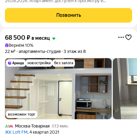
25.08.2026. Апартамент доступен к просмотру и
бронированию! Предлагается в долгосрочную аренду светлая
студия в арендном доме «Символ» от ДОМ.РФ. №48 Доступна
Позвонить
рассрочка оплаты депозита на 3 месяца!
68 500
₽
в месяц
Вернём 10%
22 м²
апартаменты-студия
3 этаж из 8
новостройка
без залога
возможен торг
Москва-Товарная
13 мин.
ЖК Loft FM
, 4 квартал 2021