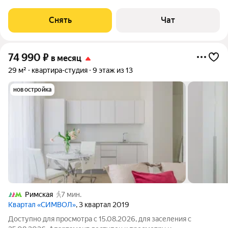
есть: Стиральная машина Холодильник Микроволновка Дом -
панельный, окна выходят во двор. Коммунальные услуги по
Снять
Чат
счетчикам
74 990
₽
в месяц
29 м²
квартира-студия
9 этаж из 13
новостройка
Римская
7 мин.
Квартал «СИМВОЛ»
, 3 квартал 2019
Доступно для просмотра с 15.08.2026, для заселения с