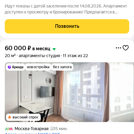
Идут показы с датой заселения после 14.08.2026. Апартамент
доступен к просмотру и бронированию! Предлагается в
долгосрочную аренду светлая студия в арендном доме
«Символ» от ДОМ.РФ. №237 Доступна рассрочка оплаты
Позвонить
депозита на 3 месяца! Без комиссии.
60 000
₽
в месяц
20 м²
апартаменты-студия
11 этаж из 22
новостройка
без залога
высокий спрос
Москва-Товарная
15 мин.