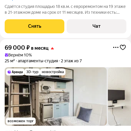
Сдаётся студия площадью 18 кв.м. с евроремонтом на 19 этаже
в 21-этажном доме на срок от 11 месяцев. Из техники есть:
Телевизор Духовой шкаф Стиральная машина Сушильная
машина Холодильник Посудомоечная машина Кондиционер
Снять
Чат
Микроволновка Дом -
69 000
₽
в месяц
Вернём 10%
25 м²
апартаменты-студия
2 этаж из 7
3D-тур
новостройка
возможен торг