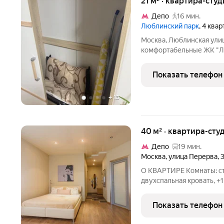
21 м² · квартира-студ
Депо
16 мин.
Люблинский парк
, 4 ква
Москва, Люблинская улиц
комфортабельные ЖК "Лю
студия, в новом доме, п
вce нeoбxодимое, для ва
Показать телефон
Teлeвизoр co смарт TB. -
+
13
40 м² · квартира-сту
Депо
19 мин.
Москва
,
улица Перерва
,
О КВАРТИРЕ Комнаты: сту
двухспальная кровать, +
колличество гостей : 3
теплая. Кухня ОБОРУДОВ
Показать телефон
у раздельный/ в плитке.