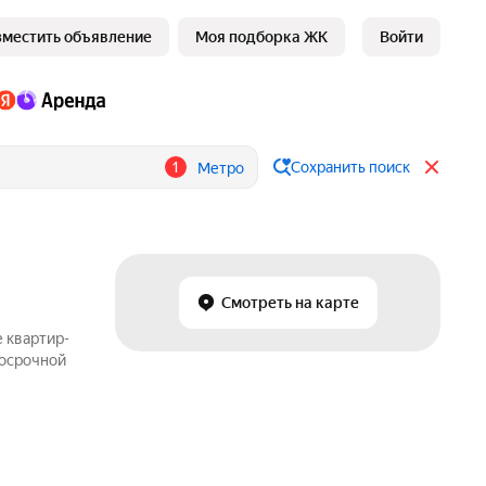
зместить объявление
Моя подборка ЖК
Войти
1
Сохранить поиск
Метро
Смотреть на карте
 квартир-
госрочной