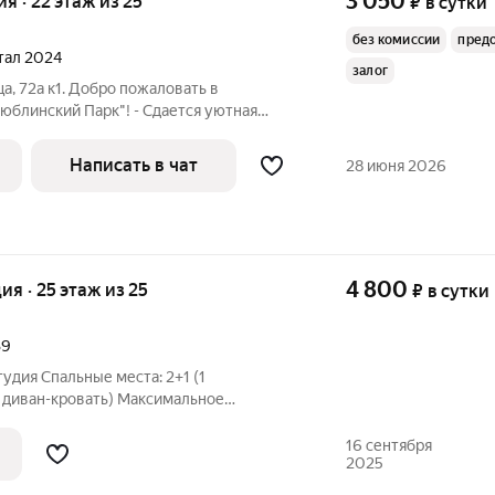
3 050
ия · 22 этаж из 25
₽
в сутки
без комиссии
пред
ртал 2024
залог
а, 72а к1. Добро пожаловать в
блинский Парк"! - Сдается уютная
олностью соответствует фото. - Имеются
шего комфортного пpoживaния: -
Написать в чат
28 июня 2026
4 800
дия · 25 этаж из 25
₽
в сутки
39
дия Спальные места: 2+1 (1
1 диван-кровать) Максимальное
 ОСНАЩЕНИЕ: Квартира уютная/ очень
АНА бытовой техникой. Пол: ламинат. С/
16 сентября
2025