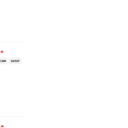
ссии
залог