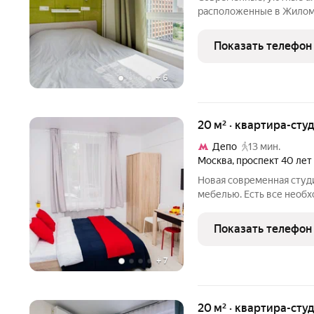
расположенные в Жилом
Цимлянской. Апартамент
станции метро Люблино.
Показать телефон
расположены ТЯК Москв
+
6
20 м² · квартира-студ
Депо
13 мин.
Москва
,
проспект 40 лет
Новая современная студ
мебелью. Есть все необ
удобная кровать размера
телевизор с плоским экр
Показать телефон
техникой, холодильник и
+
7
20 м² · квартира-студ