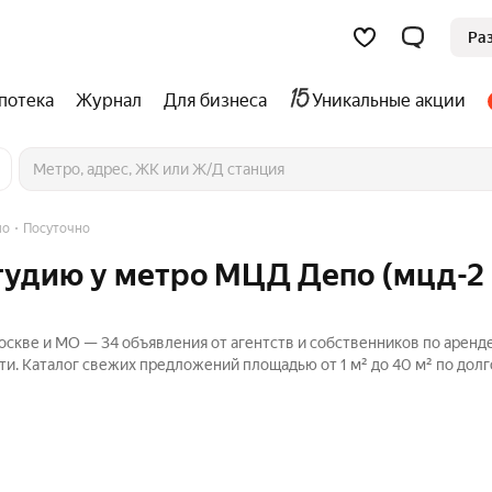
Ра
потека
Журнал
Для бизнеса
Уникальные акции
по
Посуточно
студию у метро МЦД Депо (мцд-2
скве и МО — 34 объявления от агентств и собственников по аренде
ти. Каталог свежих предложений площадью от 1 м² до 40 м² по дол