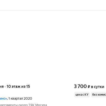
3 700
ия · 10 этаж из 15
₽
в сутки
цена с КУ
без коми
лино»
, 1 квартал 2020
партаменты около ТЯК Москва