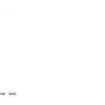
ссии
залог