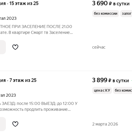
3 690
ия · 15 этаж из 25
₽
в сутки
без комиссии
залог
ртал 2023
ТНОЕ ПРИ ЗАСЕЛЕНИЕ ПОСЛЕ 21.00
ате. В квартире Смарт тв Заселение
может быть увеличен в зависимости от
ок, праздничных и выходных дней
сейчас
3 899
ия · 7 этаж из 25
₽
в сутки
цена с КУ
без коми
ртал 2023
0 У
озможность продлить проживание
условии если квартира не забронирована
 же обсуждается ИНДИВИДУАЛЬНО ранний
2 марта 2026