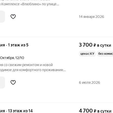
 Комплексе «Влюблино» по улице
ы находятся в пешей доступности от
 В непосредственной близости
14 января 2026
а, Строительный
3 700
ия · 1 этаж из 5
₽
в сутки
цена с КУ
без коми
 Октября
,
12/10
ия со свежим ремонтом и новой
ходимое для комфортного проживания:
 king-size с ортопедическим матрасом,
аном, кухонная мебель с бытовой
6 июля 2026
4 700
ия · 13 этаж из 14
₽
в сутки