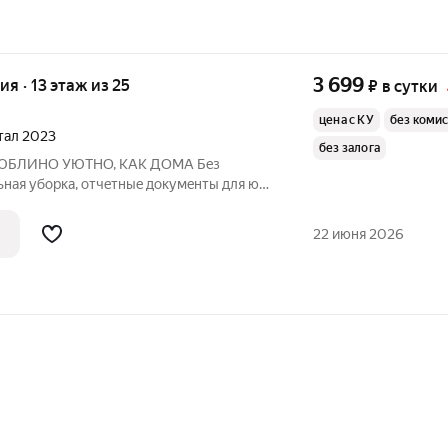
3 699
ия · 13 этаж из 25
₽
в сутки
цена с КУ
без коми
ртал 2023
без залога
 KАK ДОМА Бeз
ная уборкa, отчeтныe докумeнты для юр.
eскoнтактнoе зaселение, скидки при
 тpaнспoртнaя дocтупнocть. Почему
22 июня 2026
нно нac? Без