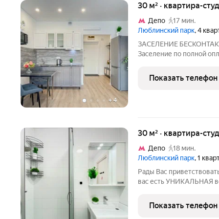
30 м² · квартира-студ
Депо
17 мин.
Люблинский парк
, 4 ква
ЗАСЕЛЕНИЕ БЕСКОНТАК
Заселение по полной опл
гостей с 21 года. Залог 
количества человек, сут
Показать телефон
Почасовая аренда от 3х
+
4
30 м² · квартира-студ
Депо
18 мин.
Люблинский парк
, 1 ква
Рады Вас приветствовать ЗАЕЗД: после 15:00 ВЫЕЗД: до 12:0
вас есть УНИКАЛЬНАЯ в
почасово до 18:00, при 
другими гостями ! Так
Показать телефон
заезд,если в