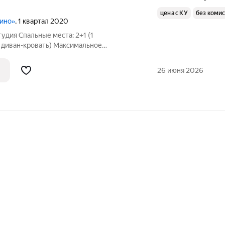
цена с КУ
без коми
лино»
, 1 квартал 2020
дия Спальные места: 2+1 (1
1 диван-кровать) Максимальное
 ОСНАЩЕНИЕ: Новая современная студия
 "Влюблино" в 3 минутах ходьбы. Есть
26 июня 2026