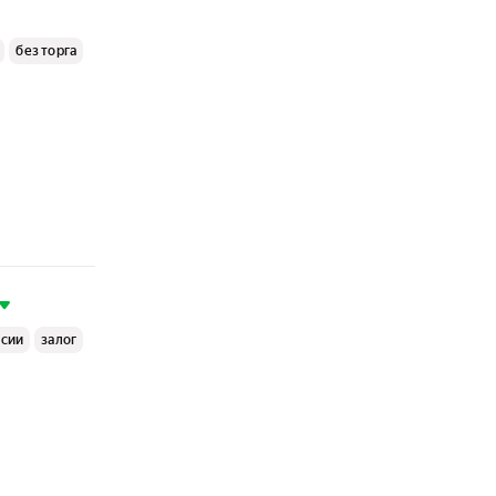
без торга
ссии
залог