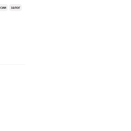
ссии
залог