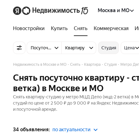
Москва и МО
Новостройки
Купить
Снять
Коммерческая
И
Посуточно
Квартиру
Студия
Цена
Недвижимость в Москве и МО
Снять
Квартира
Студия
Метро Де
Снять посуточно квартиру - 
ветка) в Москве и МО
Снять квартиру-студию у метро МЦД Депо (мцд-2 ветка) в Мо
студий по цене от 2 500 ₽ до 9 000 ₽ на Яндекс Недвижимос
и посуточной аренде.
34 объявления:
по актуальности