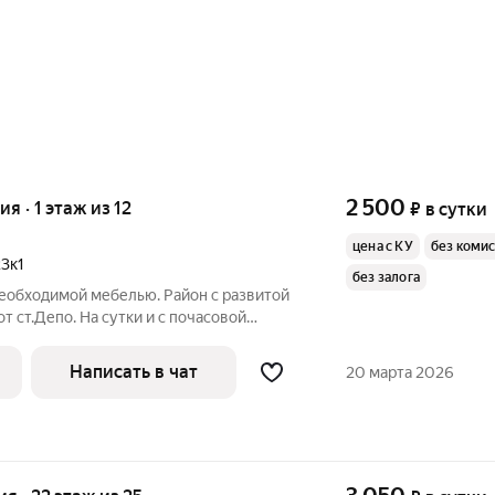
2 500
ия · 1 этаж из 12
₽
в сутки
цена с КУ
без коми
23к1
без залога
необходимой мебелью. Район с развитой
т ст.Депо. На сутки и с почасовой
лосуточно.
Написать в чат
20 марта 2026