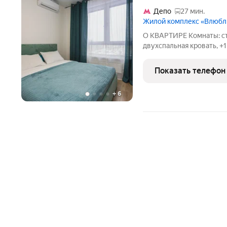
Депо
27 мин.
Жилой комплекс «Влюб
О КВАРТИРЕ Комнаты: сту
двухспальная кровать, +
колличество гостей : 3
рядом с ТЯК Москва в ЖК
Показать телефон
все необходимое для
+
6