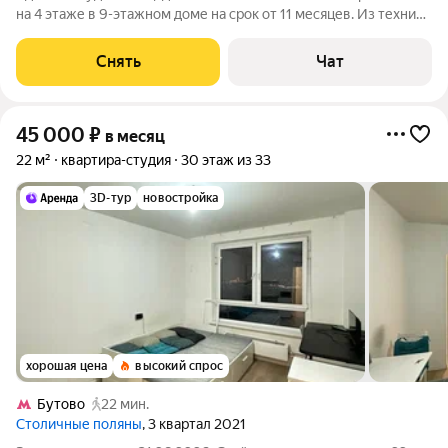
на 4 этаже в 9-этажном доме на срок от 11 месяцев. Из техники
есть: Телевизор Стиральная машина Холодильник
Микроволновка Дом - монолитный, окна выходят во двор. В
Снять
Чат
подъезде 1 лифт - 1
45 000
₽
в месяц
22 м²
квартира-студия
30 этаж из 33
3D-тур
новостройка
хорошая цена
высокий спрос
Бутово
22 мин.
Столичные поляны
, 3 квартал 2021