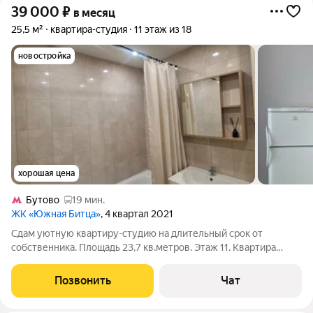
39 000
₽
в месяц
25,5 м²
квартира-студия
11 этаж из 18
новостройка
хорошая цена
Бутово
19 мин.
ЖК «Южная Битца»
, 4 квартал 2021
Сдам уютную квартиру-студию на длительный срок от
собственника. Площадь 23,7 кв.метров. Этаж 11. Квартира
расположена в пяти минутах ходьбы от общественной
остановки. Есть все для комфортного проживания: кровать,
Позвонить
Чат
шкаф, стол, стулья. Также есть