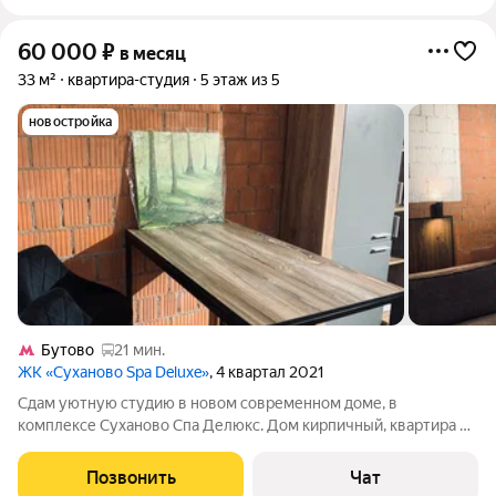
60 000
₽
в месяц
33 м²
квартира-студия
5 этаж из 5
новостройка
Бутово
21 мин.
ЖК «Суханово Spa Deluxe»
, 4 квартал 2021
Сдам уютную студию в новом современном доме, в
комплексе Суханово Спа Делюкс. Дом кирпичный, квартира на
5 этаже. Вся техника и мебель остается в пользование:
холодильник, телевизор, стиральная машина, микроволновка и
Позвонить
Чат
др; духового шкафа и