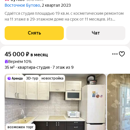
Восточное Бутово
, 2 квартал 2023
Сдаётся студия площадью 19 кв.м. с косметическим ремонтом
на 11 этаже в 29-этажном доме на срок от 11 месяцев. Из
техники есть: Стиральная машина Холодильник
Посудомоечная машина Микроволновка Дом - панельный,
Снять
Чат
окна выходят на улицу. В подъезде 3
45 000
₽
в месяц
Вернём 10%
35 м²
квартира-студия
7 этаж из 9
3D-тур
новостройка
возможен торг