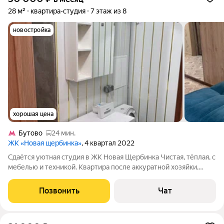
28 м²
квартира-студия
7 этаж из 8
новостройка
хорошая цена
Бутово
24 мин.
ЖК «Новая щербинка»
, 4 квартал 2022
Сдаётся уютная студия в ЖК Новая Щербинка Чистая, тёплая, с
мебелью и техникой. Квартира после аккуратной хозяйки,
поэтому всё в отличном состоянии заезжай и живи! О
квартире: Вся необходимая мебель и техника: кухонный
Позвонить
Чат
гарнитур, холодильник, плита,