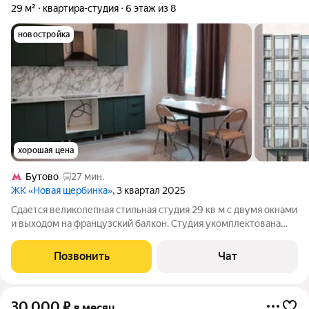
29 м²
квартира-студия
6 этаж из 8
новостройка
хорошая цена
Бутово
27 мин.
ЖК «Новая щербинка»
, 3 квартал 2025
Сдается великолепная стильная студия 29 кв м с двумя окнами
и выходом на французский балкон. Студия укомплектована
всей необходимой, абсолютно новой мебелью (встроенный
кухон. гарнитур, диван, стол+стулья, шкафы) и техникой
Позвонить
Чат
(стирал. машина,
30 000
₽
в месяц