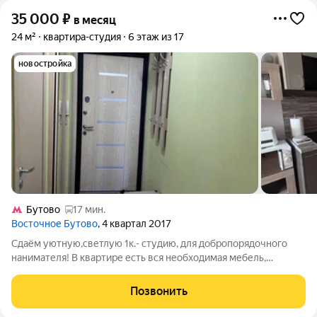
35 000
₽
в месяц
24 м²
квартира-студия
6 этаж из 17
новостройка
Бутово
17 мин.
Восточное Бутово
, 4 квартал 2017
Сдаём уютную,светлую 1к.- студию, для добропорядочного
нанимателя! В квартире есть вся необходимая мебель,
бытовая техника, с/у совмещён, балкон с видом на лес. Возле
дома конечная автобусов, 15-20 минут до станции метро
Позвонить
"Бульвар Дмитрия Донского',