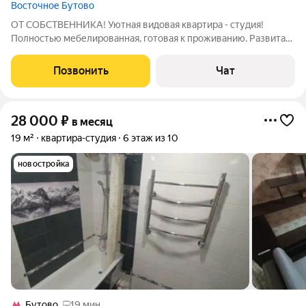
Восточное Бутово
ОТ СОБСТВЕННИКА! Уютная видовая квартира - студия!
Полностью мебелированная, готовая к проживанию. Развитая
инфраструктура. Закрытый двор. Приветствуются
люди,которые ценят чистоту вокруг себя. Площадь квартиры
Позвонить
Чат
комфортна для одного ,двух человек.
28 000
₽
в месяц
19 м²
квартира-студия
6 этаж из 10
новостройка
Бутово
19 мин.