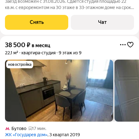
Заезд возможен с 31.08.2026. Сдаётся студия площадью 22
кв.м. с евроремонтом на 30 этаже в 33-этажном доме на срок
от 11 месяцев. Из техники есть: Телевизор Стиральная машина
Холодильник Микроволновка Дом - монолитный, окна выходят
Снять
Чат
на улицу. В
38 500
₽
в месяц
22,1 м²
квартира-студия
9 этаж из 9
новостройка
Бутово
17 мин.
ЖК «Государев дом»
, 3 квартал 2019