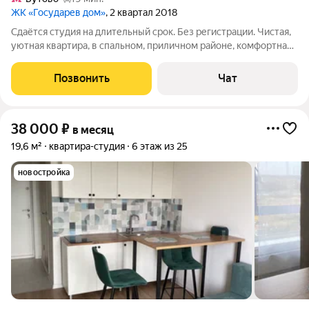
ЖК «Государев дом»
, 2 квартал 2018
Сдаётся студия на длительный срок. Без регистрации. Чистая,
уютная квартира, в спальном, приличном районе, комфортная
транспортная доступность. В квартире есть все необходимое
для комфортного проживания одному или максимум двум. В
Позвонить
Чат
квартире строго не
38 000
₽
в месяц
19,6 м²
квартира-студия
6 этаж из 25
новостройка