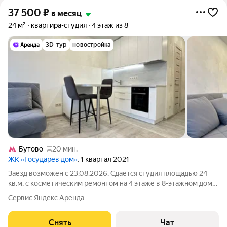
37 500
₽
в месяц
24 м²
квартира-студия
4 этаж из 8
3D-тур
новостройка
Бутово
20 мин.
ЖК «Государев дом»
, 1 квартал 2021
Заезд возможен с 23.08.2026. Сдаётся студия площадью 24
кв.м. с косметическим ремонтом на 4 этаже в 8-этажном доме
на срок от 11 месяцев. Из техники есть: Духовой шкаф
Сервис Яндекс Аренда
Стиральная машина Сушильная машина Холодильник
Кондиционер Дом - панельный,
Снять
Чат