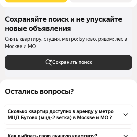
Сохраняйте поиск и не упускайте
новые объявления
Снять квартиру, студия, метро: Бутово, рядом: лес в
Москве и МО
Сохранить поиск
Остались вопросы?
Сколько квартир доступно в аренду у метро
МЦД Бутово (мцд-2 ветка) в Москве и МО ?
На Яндекс Недвижимости у метро МЦД Бутово 
(мцд-2 ветка) в Москве и МО доступно в аренду 40 
Как выбрать свою лучшую квартиру?