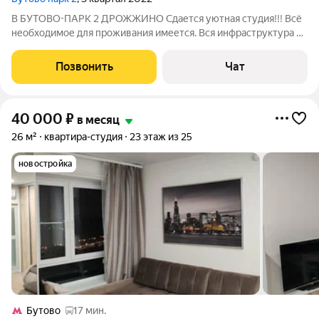
В БУТОВО-ПАРК 2 ДРОЖЖИНО Сдается уютная студия!!! Всё
необходимое для проживания имеется. Вся инфраструктура в
шаговой доступности (магазины, аптеки, салоны красоты,
фитнес-клуб, поликлиника, пиццерия, кафе, школы, дет. сады),
Позвонить
Чат
До метро Бульвара Дм.
40 000
₽
в месяц
26 м²
квартира-студия
23 этаж из 25
новостройка
Бутово
17 мин.