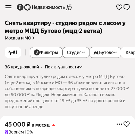
Снять квартиру - студию рядом с лесом у
метро МЦД Бутово (мцд-2 ветка)
Москва и МО
AI
Фильтры
Студия
Бутово
Ква
3
36 предложений
•
по актуальности
Снять квартиру-студию рядом с лесом у метро МЦД Бутово
(мцд-2 ветка) в Москве и МО — 36 объявлений от агентств и
собственников по аренде квартир-студий по цене от 27 000 ₽
до 60 000 ₽ на Яндекс Недвижимости. Каталог свежих
предложений площадью от 19 м² до 35 м² по долгосрочной и
посуточной аренде.
45 000
₽
в месяц
Вернём 10%