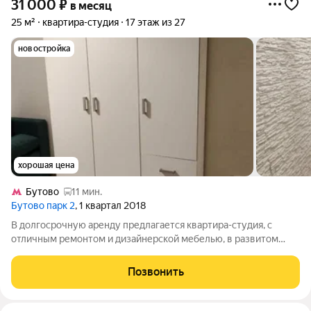
31 000
₽
в месяц
25 м²
квартира-студия
17 этаж из 27
новостройка
хорошая цена
Бутово
11 мин.
Бутово парк 2
, 1 квартал 2018
В долгосрочную аренду предлагается квартира-студия, с
отличным ремонтом и дизайнерской мебелью, в развитом
районе. Рассматриваются чистоплотные арендаторы (1-2
человека) с гражданством и пропиской РФ. Планировка: -
Позвонить
Кухня-гостиная - Совмещенный