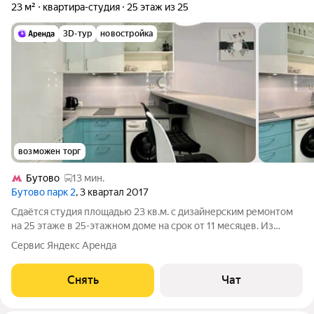
23 м²
квартира-студия
25 этаж из 25
3D-тур
новостройка
возможен торг
Бутово
13 мин.
Бутово парк 2
, 3 квартал 2017
Сдаётся студия площадью 23 кв.м. с дизайнерским ремонтом
на 25 этаже в 25-этажном доме на срок от 11 месяцев. Из
техники есть: Стиральная машина Холодильник Пылесос Дом -
Сервис Яндекс Аренда
панельный, окна выходят во двор. Есть консьерж. В подъезде 3
лифта - 2
Снять
Чат