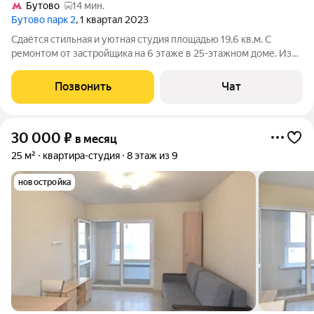
Бутово
14 мин.
Бутово парк 2
, 1 квартал 2023
Сдаётся стильная и уютная студия площадью 19,6 кв.м. С
ремонтом от застройщика на 6 этаже в 25-этажном доме. Из
техники есть: Стиральная машина Холодильник СВЧ Варочная
панель Дом - панельный. В подьезде 3 лифта - 3 грузовых и 0
Позвонить
Чат
пассажирских. Во
30 000
₽
в месяц
25 м²
квартира-студия
8 этаж из 9
новостройка