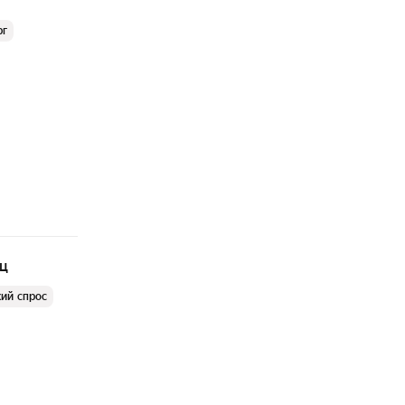
рг
яц
ий спрос