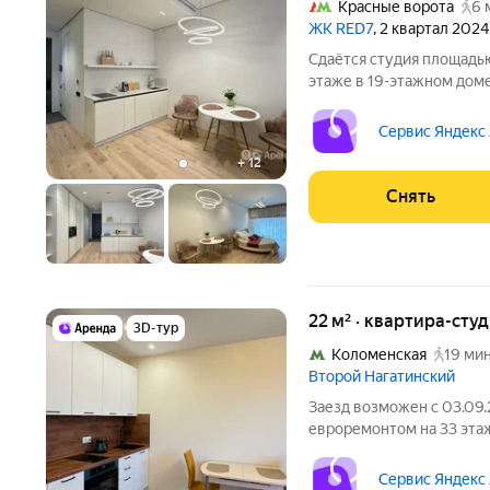
Красные ворота
6 
ЖК RED7
, 2 квартал 2024
Сдаётся студия площадью
этаже в 19-этажном доме 
Телевизор Духовой шкаф Стиральная машина Холодильник
Посудомоечная машина Кондиционер Микроволновка Дом -
Сервис Яндекс
монолитный,
+
12
Снять
22 м² · квартира-студ
3D-тур
Коломенская
19 мин
Второй Нагатинский
Заезд возможен с 03.09.
евроремонтом на 33 этаж
месяцев. Из техники есть: Духовой шкаф Стиральная маш
Холодильник Дом - монол
Сервис Яндекс