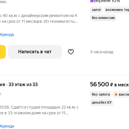
Вернём 10%
мин.
залог
возможен то
 40 кв.м. с дизайнерским ремонтом на 4
без комиссии
на срок от 11 месяцев. Из техники есть:
 Аренда
Написать в чат
3 часа назад
56 500
ия · 33 этаж из 33
₽
в мес
.
без залога
высок
цена без КУ
2026. Сдаётся студия площадью 22 кв.м. с
е в 33-этажном доме на срок от 11
ина
итный, окна выходят на улицу. В
 Аренда