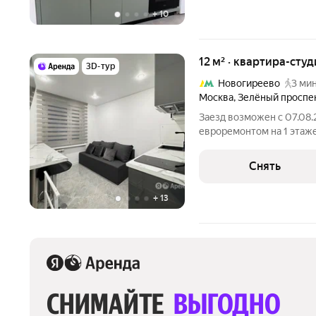
+
10
12 м² · квартира-студ
3D-тур
Новогиреево
3 мин
Москва
,
Зелёный проспе
Заезд возможен с 07.08.
евроремонтом на 1 этаже
Из техники есть: Телевизор Стиральная машина Холодильник
Снять
+
13
СНИМАЙТЕ 
ВЫГОДНО