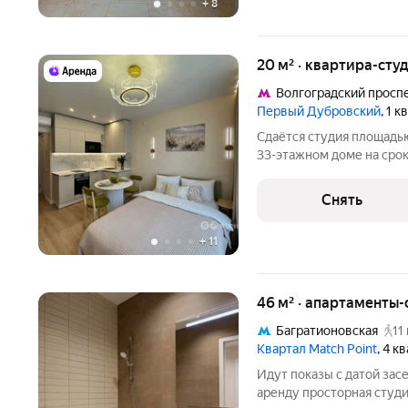
+
8
20 м² · квартира-студ
Волгоградский просп
Первый Дубровский
, 1 
Сдаётся студия площадью
33-этажном доме на срок от 
шкаф Стиральная машина Холодильник Посудомоечная машина
Снять
+
11
46 м² · апартаменты-
Багратионовская
11
Квартал Match Point
, 4 к
Идут показы с датой зас
аренду просторная студ