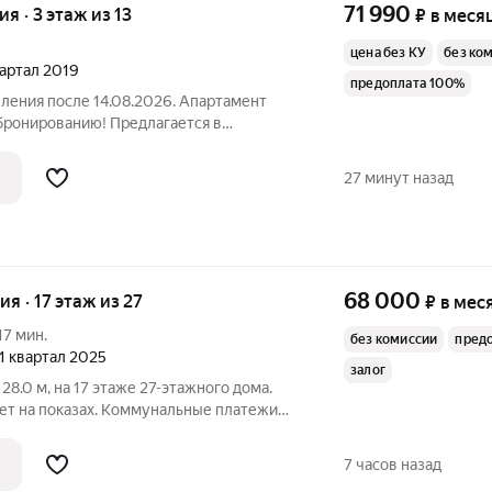
71 990
ия · 3 этаж из 13
₽
в меся
цена без КУ
без ко
вартал 2019
предоплата 100%
еления после 14.08.2026. Апартамент
бронированию! Предлагается в
етлая студия в арендном доме «Символ»
на рассрочка оплаты депозита на 3
27 минут назад
68 000
ия · 17 этаж из 27
₽
в мес
17 мин.
без комиссии
пред
 1 квартал 2025
залог
28.0 м, на 17 этаже 27-этажного дома.
ет на показах. Коммунальные платежи
Счетчики оплачиваются отдельно. По
з детей, можно с питомцами. Срок
7 часов назад