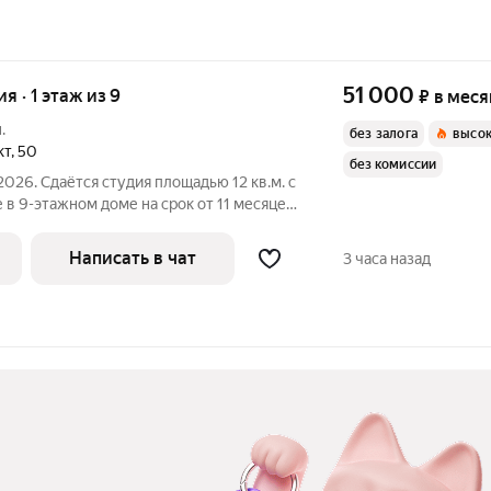
51 000
ия · 1 этаж из 9
₽
в меся
.
без залога
высок
кт
,
50
без комиссии
2026. Сдаётся студия площадью 12 кв.м. с
 в 9-этажном доме на срок от 11 месяцев.
Посудомоечная машина Микроволновка Дом - панельный, окна
Написать в чат
3 часа назад