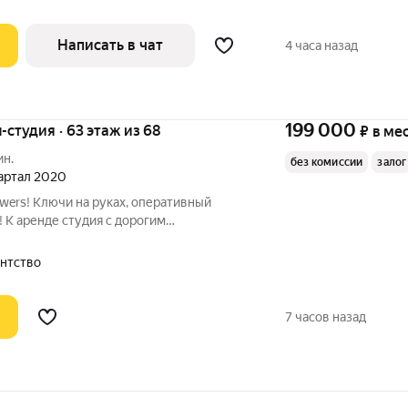
Написать в чат
4 часа назад
199 000
ы-студия · 63 этаж из 68
₽
в ме
ин.
без комиссии
залог
вартал 2020
wers! Ключи на руках, оперативный
! К аренде студия с дорогим
 Высокий этаж, не забываемый открытый
 экологичные материалы! Качественная
ентство
7 часов назад