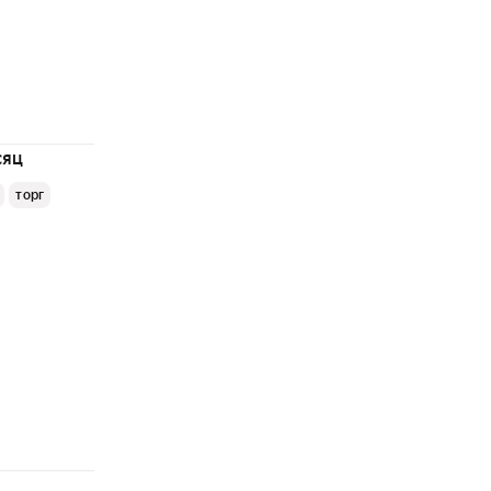
сяц
торг