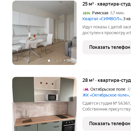
25 м² · квартира-студ
Римская
7 мин.
Квартал «СИМВОЛ»
, 3 к
Идут показы с датой зас
доступен к просмотру и 
долгосрочную аренду св
от ДОМ.РФ. №237 Доступ
Показать телефон
месяца! Без комиссии.
+
15
28 м² · квартира-студ
Октябрьское поле
ЖК «Октябрьское поле»
,
Сдаётся студия № 56361, 
Собственник присутству
включены в стоимость. 
условиям проживания: бе
Показать телефон
минимальной