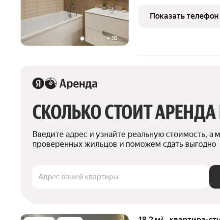
площадью 46 м2, распол
арендного дома Матч Пои
Показать телефон
волейбольную арену.
+
18
СКОЛЬКО СТОИТ АРЕНДА
Введите адрес и узнайте реальную стоимость, а 
проверенных жильцов и поможем сдать выгодно
Адрес вашей квартиры
18,2 м² · квартира-ст