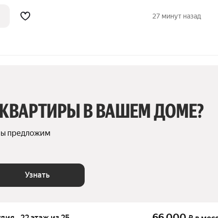
оженная на тринадцатом этаже нового
нт. Окна апартаментов выходят на
27 минут назад
 КВАРТИРЫ В ВАШЕМ ДОМЕ?
мы предложим 
Узнать
66 000
удия · 22 этаж из 25