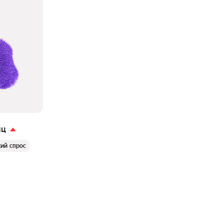
яц
ий спрос