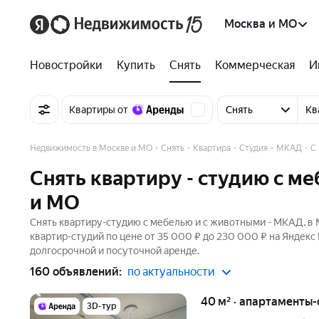
Москва и МО
Новостройки
Купить
Снять
Коммерческая
И
Квартиры от
Снять
Кв
Недвижимость в Москве и МО
Снять
Квартира
Студия
МКАД
С
Снять квартиру - студию с м
и МО
Снять квартиру-студию с мебелью и с животными - МКАД, в 
квартир-студий по цене от 35 000 ₽ до 230 000 ₽ на Яндек
долгосрочной и посуточной аренде.
160 объявлений:
по актуальности
40 м² · апартаменты-
3D-тур