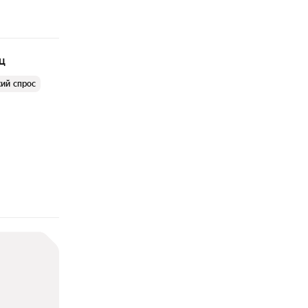
ц
ий спрос