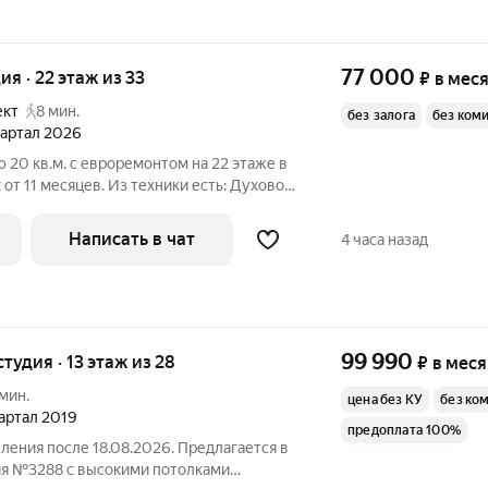
77 000
ия · 22 этаж из 33
₽
в мес
ект
8 мин.
без залога
без ком
квартал 2026
 20 кв.м. с евроремонтом на 22 этаже в
11 месяцев. Из техники есть: Духовой
Кондиционер Микроволновка Пылесос Дом - монолитный, окна
Написать в чат
4 часа назад
99 990
студия · 13 этаж из 28
₽
в мес
 мин.
цена без КУ
без ко
вартал 2019
предоплата 100%
еления после 18.08.2026. Предлагается в
ия №3288 с высокими потолками