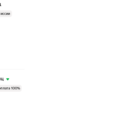
ц
миссии
яц
оплата 100%