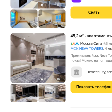
подъезде 4
+
18
Снять
45,2 м² · апартамент
Москва-Сити
3 м
МФК NEVA TOWERS
, 4 к
Премиальный жк Neva To
показ! Можно на полгода
дизайнерским ремонтом!
вид на закаты! Дорогие,
Dement City, аг
брендовая мебель!
+
16
Показать телефон