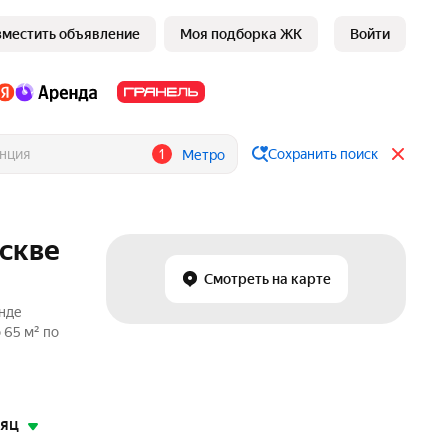
зместить объявление
Моя подборка ЖК
Войти
1
Сохранить поиск
Метро
оскве
Смотреть на карте
енде
 65 м² по
сяц