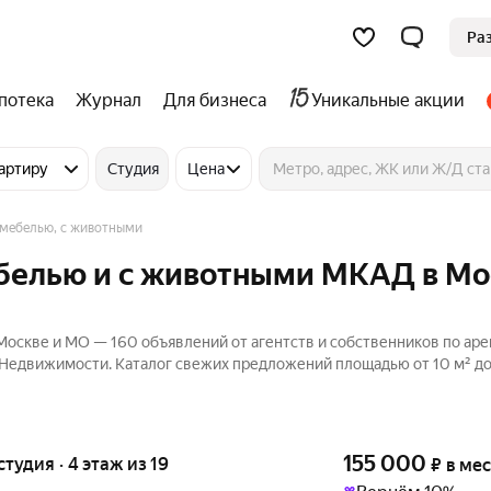
Ра
потека
Журнал
Для бизнеса
Уникальные акции
артиру
Студия
Цена
 мебелью, с животными
ебелью и с животными МКАД в М
Москве и МО — 160 объявлений от агентств и собственников по ар
с Недвижимости. Каталог свежих предложений площадью от 10 м² до
155 000
студия · 4 этаж из 19
₽
в ме