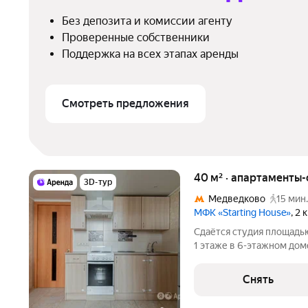
Без депозита и комиссии агенту
Проверенные собственники
Поддержка на всех этапах аренды
Смотреть предложения
40 м² · апартаменты-
3D-тур
Медведково
15 мин.
МФК «Starting House»
, 2
Сдаётся студия площадью
1 этаже в 6-этажном доме
Телевизор Духовой шкаф Стиральная машина Холодильник
Кондиционер Дом - монол
Снять
консьерж.