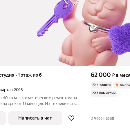
62 000
студия · 1 этаж из 6
₽
в мес
без залога
высок
 квартал 2015
без комиссии
 40 кв.м. с косметическим ремонтом на
 на срок от 11 месяцев. Из техники есть:
итный, окна выходят во двор. Есть
Написать в чат
3 часа назад