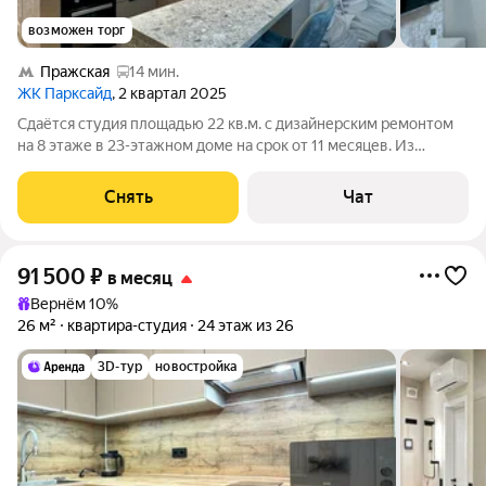
возможен торг
Пражская
14 мин.
ЖК Парксайд
, 2 квартал 2025
Сдаётся студия площадью 22 кв.м. с дизайнерским ремонтом
на 8 этаже в 23-этажном доме на срок от 11 месяцев. Из
техники есть: Телевизор Духовой шкаф Стиральная машина
Холодильник Посудомоечная машина Кондиционер
Снять
Чат
Микроволновка Пылесос Дом -
91 500
₽
в месяц
Вернём 10%
26 м²
квартира-студия
24 этаж из 26
3D-тур
новостройка