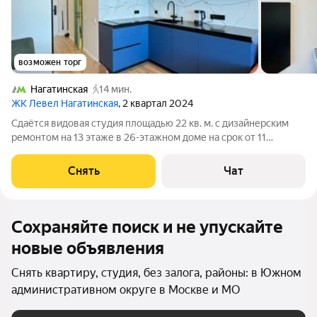
возможен торг
Нагатинская
14 мин.
ЖК Левел Нагатинская
, 2 квартал 2024
Сдаётся видовая студия площадью 22 кв. м. с дизайнерским
ремонтом на 13 этаже в 26-этажном доме на срок от 11
месяцев. Квартира после ремонта с видом на реку. Из техники
есть: Телевизор Стиральная машина Сушильная машина
Снять
Чат
Холодильник
Сохраняйте поиск и не упускайте
новые объявления
Снять квартиру, студия, без залога, районы: в Южном
административном округе в Москве и МО