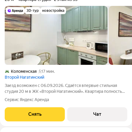
3D-тур
новостройка
Коломенская
17 мин.
Второй Нагатинский
Заезд возможен с 06.09.2026. Сдаётся впервые стильная
студия 20 м в ЖК «Второй Нагатинский». Квартира полностью
готова для комфортного проживания продуман современный
Сервис Яндекс Аренда
дизайн, новая мебель и техника, всё подбиралось со вкусом и
для себя. В студии
Снять
Чат