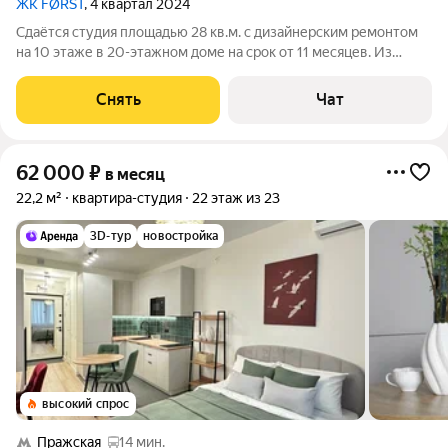
ЖК FØRST
, 4 квартал 2024
Сдаётся студия площадью 28 кв.м. с дизайнерским ремонтом
на 10 этаже в 20-этажном доме на срок от 11 месяцев. Из
техники есть: Телевизор Духовой шкаф Стиральная машина
Сушильная машина Холодильник Посудомоечная машина
Снять
Чат
Кондиционер Бойлер
62 000
₽
в месяц
22,2 м²
квартира-студия
22 этаж из 23
3D-тур
новостройка
высокий спрос
Пражская
14 мин.