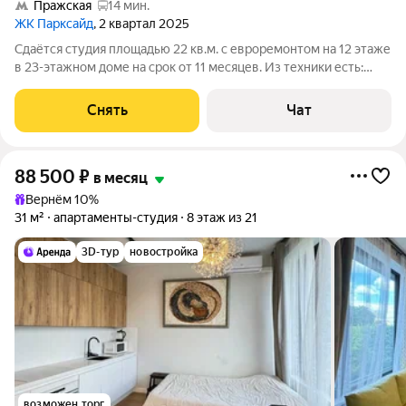
Пражская
14 мин.
ЖК Парксайд
, 2 квартал 2025
Сдаётся студия площадью 22 кв.м. с евроремонтом на 12 этаже
в 23-этажном доме на срок от 11 месяцев. Из техники есть:
Телевизор Духовой шкаф Стиральная машина Холодильник
Посудомоечная машина Кондиционер Микроволновка
Снять
Чат
Пылесос Дом -
88 500
₽
в месяц
Вернём 10%
31 м²
апартаменты-студия
8 этаж из 21
3D-тур
новостройка
возможен торг