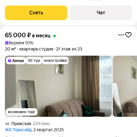
специалистов в процессе проживания. Мы можем показать
вам квартиру онлайн это так же детально, как вживую, только
Снять
Чат
вы не
65 000
₽
в месяц
Вернём 10%
20 м²
квартира-студия
21 этаж из 23
3D-тур
новостройка
возможен торг
Пражская
14 мин.
ЖК Парксайд
, 2 квартал 2025