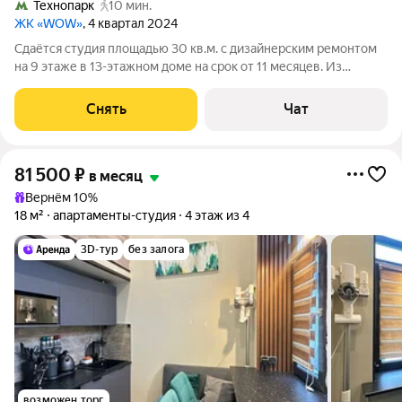
Технопарк
10 мин.
ЖК «WOW»
, 4 квартал 2024
Сдаётся студия площадью 30 кв.м. с дизайнерским ремонтом
на 9 этаже в 13-этажном доме на срок от 11 месяцев. Из
техники есть: Телевизор Духовой шкаф Стиральная машина
Холодильник Посудомоечная машина Кондиционер
Снять
Чат
Микроволновка Дом - монолитный,
81 500
₽
в месяц
Вернём 10%
18 м²
апартаменты-студия
4 этаж из 4
3D-тур
без залога
возможен торг