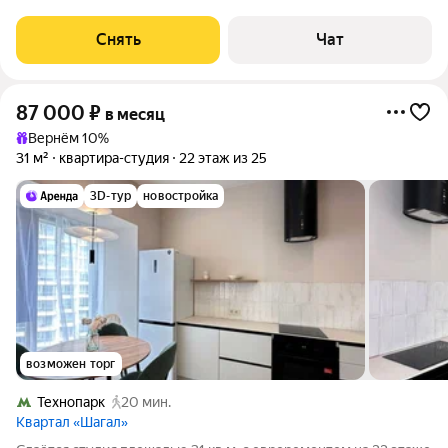
Кондиционер Микроволновка Дом - монолитный. В подъезде 4
лифта грузопассажирских
Снять
Чат
87 000
₽
в месяц
Вернём 10%
31 м²
квартира-студия
22 этаж из 25
3D-тур
новостройка
возможен торг
Технопарк
20 мин.
Квартал «Шагал»