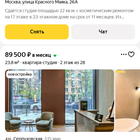
Москва
,
улица Красного Маяка
,
26А
Сдаётся студия площадью 22 кв.м. с косметическим ремонтом
на 17 этаже в 23-этажном доме на срок от 11 месяцев. Из
техники есть: Духовой шкаф Стиральная машина Холодильник
Кондиционер Микроволновка Дом - монолитный, окна
Снять
Чат
выходят во двор. Есть
89 500
₽
в месяц
23,8 м²
квартира-студия
2 этаж из 28
новостройка
Серпуховская
15 мин.