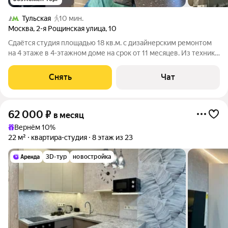
Тульская
10 мин.
Москва
,
2-я Рощинская улица
,
10
Сдаётся студия площадью 18 кв.м. с дизайнерским ремонтом
на 4 этаже в 4-этажном доме на срок от 11 месяцев. Из техники
есть: Телевизор Духовой шкаф Стиральная машина Сушильная
машина Холодильник Посудомоечная машина Кондиционер
Снять
Чат
Микроволновка
62 000
₽
в месяц
Вернём 10%
22 м²
квартира-студия
8 этаж из 23
3D-тур
новостройка