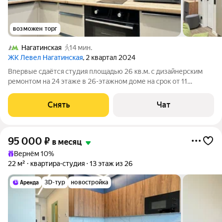
возможен торг
Нагатинская
14 мин.
ЖК Левел Нагатинская
, 2 квартал 2024
Впервые сдаётся студия площадью 26 кв.м. с дизайнерским
ремонтом на 24 этаже в 26-этажном доме на срок от 11
месяцев. Из техники есть: Духовой шкаф Стиральная машина
Холодильник Посудомоечная машина Кондиционер Бойлер
Снять
Чат
Микроволновка Диван
95 000
₽
в месяц
Вернём 10%
22 м²
квартира-студия
13 этаж из 26
3D-тур
новостройка