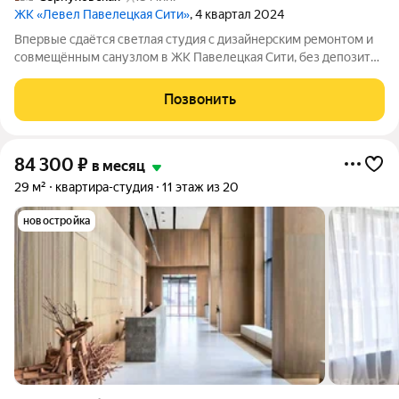
ЖК «Левел Павелецкая Сити»
, 4 квартал 2024
Впервые сдаётся светлая студия с дизайнерским ремонтом и
совмещённым санузлом в ЖК Павелецкая Сити, без депозита!
В квартире есть: - Кухонный гарнитур; - Телевизор; -
Кондиционер; - Холодильник; - Стиральная и посудомоечная
Позвонить
машины; - Утюг;
84 300
₽
в месяц
29 м²
квартира-студия
11 этаж из 20
новостройка