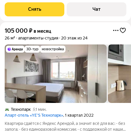
Современный дизайнерский ремонт в светлых тонах,
продуманный функционал, большое количество мест
Снять
Чат
хранения (вместительная гардеробная с
105 000
₽
в месяц
26 м²
апартаменты-студия
20 этаж из 24
3D-тур
новостройка
Технопарк
1 мин.
Апарт-отель «YE’S Технопарк»
, 1 квартал 2022
Квартира сдаётся с Яндекс Арендой, а значит всё для вас: - без
залога; - без единоразовой комиссии; - с поддержкой от наших