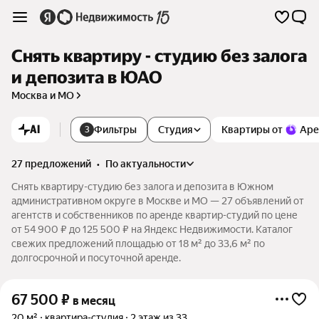
Снять квартиру - студию без залога
и депозита в ЮАО
Москва и МО
AI
Фильтры
Студия
Квартиры от
Аре
3
27 предложений
•
по актуальности
Снять квартиру-студию без залога и депозита в Южном
административном округе в Москве и МО — 27 объявлений от
агентств и собственников по аренде квартир-студий по цене
от 54 900 ₽ до 125 500 ₽ на Яндекс Недвижимости. Каталог
свежих предложений площадью от 18 м² до 33,6 м² по
долгосрочной и посуточной аренде.
67 500
₽
в месяц
20 м²
квартира-студия
2 этаж из 33