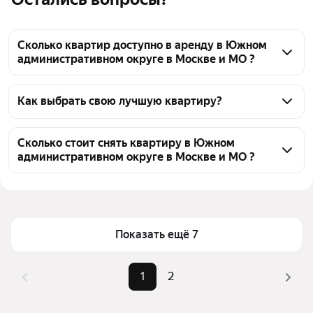
Сколько квартир доступно в аренду в Южном
административном округе в Москве и МО ?
На Яндекс Недвижимости в Южном 
административном округе в Москве и МО доступно 
Как выбрать свою лучшую квартиру?
в аренду 30 квартир, из них 27 объявлений от 
Чтобы снять квартиру - студию без залога и 
агентств
депозита в ЮАО, воспользуйтесь удобными 
Сколько стоит снять квартиру в Южном
административном округе в Москве и МО ?
фильтрами и сортировкой для выбора среди 
предложений в выбранном районе
Цена за квадратный метр
2 345 — 4 528 ₽
Помимо удобной сортировки по цене аренды вы 
Площадь
18 — 34 м²
можете отсортировать результаты по стоимости 
квадратного метра или площади
Показать ещё 7
1
2