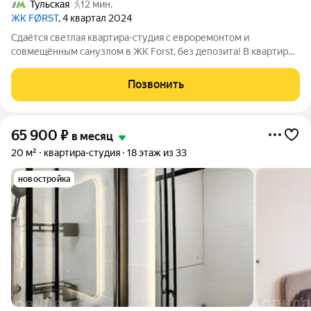
Тульская
12 мин.
ЖК FØRST
, 4 квартал 2024
Сдаётся светлая квартира-студия с евроремонтом и
совмещённым санузлом в ЖК Forst, без депозита! В квартире:
- Проведён интернет с Wi-Fi; - Телевизор; - Холодильник; -
Кондиционер; - Посудомоечная машина. Полы кварц винил и
Позвонить
плитка. Окна
65 900
₽
в месяц
20 м²
квартира-студия
18 этаж из 33
новостройка