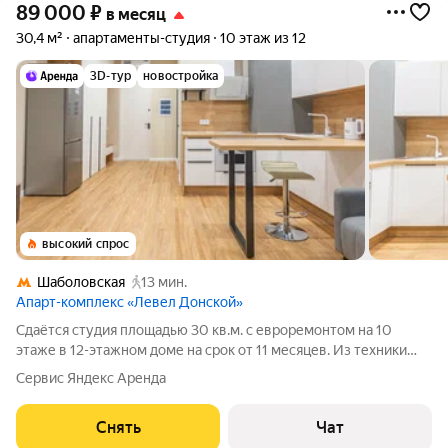
89 000
₽
в месяц
30,4 м²
апартаменты-студия
10 этаж из 12
3D-тур
новостройка
высокий спрос
Шаболовская
13 мин.
Апарт-комплекс «Левел Донской»
Сдаётся студия площадью 30 кв.м. с евроремонтом на 10
этаже в 12-этажном доме на срок от 11 месяцев. Из техники
есть: Телевизор Духовой шкаф Стиральная машина
Сервис Яндекс Аренда
Холодильник Посудомоечная машина Кондиционер
Микроволновка Пылесос Дом -
Снять
Чат