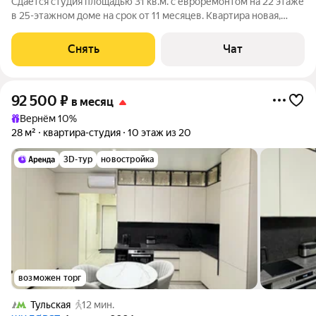
Сдаётся студия площадью 31 кв.м. с евроремонтом на 22 этаже
в 25-этажном доме на срок от 11 месяцев. Квартира новая,
ранее никто не проживал. Из техники есть: Телевизор
Духовой шкаф Стиральная машина Холодильник
Снять
Чат
Посудомоечная машина Кондиционер
92 500
₽
в месяц
Вернём 10%
28 м²
квартира-студия
10 этаж из 20
3D-тур
новостройка
возможен торг
Тульская
12 мин.