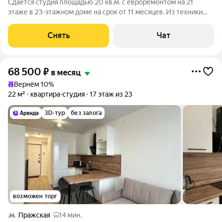
Сдаётся студия площадью 20 кв.м. с евроремонтом на 21
этаже в 23-этажном доме на срок от 11 месяцев. Из техники
есть: Телевизор Духовой шкаф Стиральная машина
Холодильник Посудомоечная машина Микроволновка
Снять
Чат
Пылесос Дом - монолитный, окна
68 500
₽
в месяц
Вернём 10%
22 м²
квартира-студия
17 этаж из 23
3D-тур
без залога
возможен торг
Пражская
14 мин.