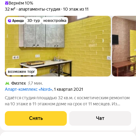
Вернём 10%
32 м²
апартаменты-студия
10 этаж из 11
3D-тур
новостройка
возможен торг
Физтех
7 мин.
Апарт-комплекс «Nord»
, 1 квартал 2021
Сдаётся студия площадью 32 кв.м. с косметическим ремонтом
на 10 этаже в 11-этажном доме на срок от 11 месяцев. Из
техники есть: Телевизор Стиральная машина Холодильник Дом
- монолитный, окна выходят на улицу. Есть консьерж. В
Снять
Чат
подъезде 3 лифта - 3