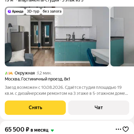
19 м²
апартаменты-студия
3 этаж из 5
3D-тур
без залога
Окружная
2 мин.
Москва
,
Гостиничный проезд
,
8к1
Заезд возможен с 10.08.2026. Сдаётся студия площадью 19
кв.м. с дизайнерским ремонтом на 3 этаже в 5-этажном доме
на срок от 11 месяцев. Из техники есть: Стиральная машина
Холодильник Кондиционер Микроволновка Дом - кирпичный,
Снять
Чат
окна выходят на
65 500
₽
в месяц