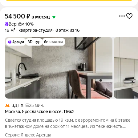
54 500
₽
в месяц
Вернём 10%
19 м²
квартира-студия
8 этаж из 16
3D-тур
без залога
ВДНХ
25 мин.
Москва
,
Ярославское шоссе
,
116к2
Сдаётся студия площадью 19 кв.м. с евроремонтом на 8 этаже
в 16-этажном доме на срок от 11 месяцев. Из техники есть:
Стиральная машина Холодильник Микроволновка Дом -
Сервис Яндекс Аренда