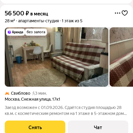
56 500
₽
в месяц
28 м²
апартаменты-студия
1 этаж из 5
без залога
Свиблово
3 мин.
Москва
,
Снежная улица
,
17к1
Заезд возможен с 01.09.2026. Сдаётся студия площадью 28
кв.м. с косметическим ремонтом на 1 этаже в 5-этажном доме
на срок от 11 месяцев. Из техники есть: Телевизор Стиральная
машина Холодильник Кондиционер Дом - кирпичный. Во дворе
Снять
Чат
есть парковка