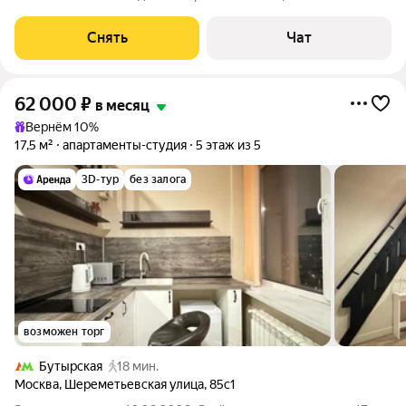
есть: Стиральная машина Холодильник Посудомоечная
машина Кондиционер Микроволновка Дом - монолитный, окна
Снять
Чат
выходят во двор. В подъезде
62 000
₽
в месяц
Вернём 10%
17,5 м²
апартаменты-студия
5 этаж из 5
3D-тур
без залога
возможен торг
Бутырская
18 мин.
Москва
,
Шереметьевская улица
,
85с1