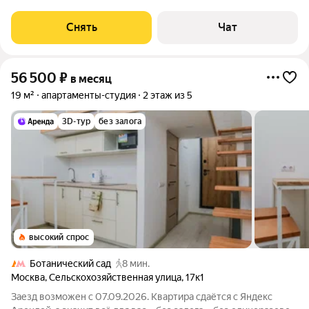
панельный, окна выходят во двор. Есть консьерж. В подъезде 1
лифт - 0 грузовых и
Снять
Чат
56 500
₽
в месяц
19 м²
апартаменты-студия
2 этаж из 5
3D-тур
без залога
высокий спрос
Ботанический сад
8 мин.
Москва
,
Сельскохозяйственная улица
,
17к1
Заезд возможен с 07.09.2026. Квартира сдаётся с Яндекс