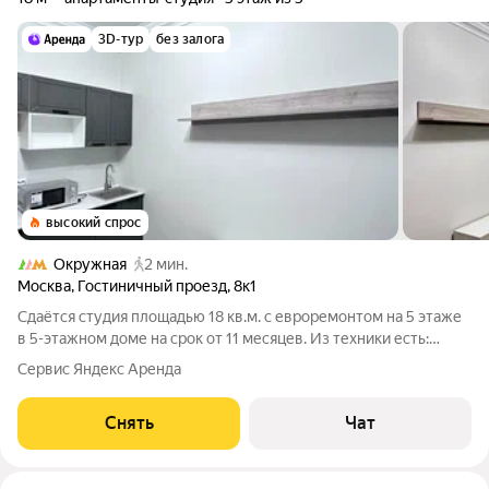
3D-тур
без залога
высокий спрос
Окружная
2 мин.
Москва
,
Гостиничный проезд
,
8к1
Сдаётся студия площадью 18 кв.м. с евроремонтом на 5 этаже
в 5-этажном доме на срок от 11 месяцев. Из техники есть:
Стиральная машина Холодильник Микроволновка Дом -
Сервис Яндекс Аренда
кирпичный, окна выходят на улицу. Есть консьерж. В подъезде
2 лифта - 1 грузовой
Снять
Чат