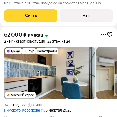
на 15 этаже в 18-этажном доме на срок от 11 месяцев. Из
техники есть: Стиральная машина Холодильник Дом -
монолитный, окна выходят на улицу. В подъезде 2 лифта - 1
Снять
Чат
грузовой и 1 пассажирский.
62 000
₽
в месяц
27 м²
квартира-студия
22 этаж из 24
3D-тур
новостройка
высокий спрос
Отрадное
17 мин.
Римского-Корсакова 11
, 3 квартал 2025