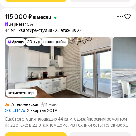
115 000
₽
в месяц
Вернём 10%
44 м²
квартира-студия
22 этаж из 22
3D-тур
новостройка
возможен торг
Алексеевская
11 мин.
ЖК «1147»
, 2 квартал 2019
Сдаётся студия площадью 44 кв.м. с дизайнерским ремонтом
на 22 этаже в 22-этажном доме. Из техники есть: Телевизор
Духовой шкаф Стиральная машина Холодильник Кондиционер