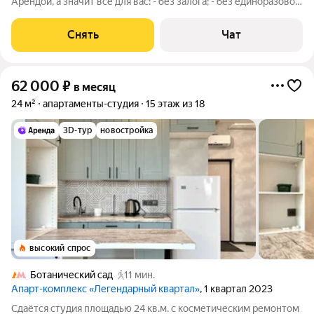
Арендой, а значит всё для вас: - без залога; - без единоразовой
комиссии; - с поддержкой от наших специалистов в процессе
проживания. Мы можем показать вам квартиру онлайн это так
Снять
Чат
же детально,
62 000
₽
в месяц
24 м²
апартаменты-студия
15 этаж из 18
3D-тур
новостройка
высокий спрос
Ботанический сад
11 мин.
Апарт-комплекс «Легендарный квартал»
, 1 квартал 2023
Сдаётся студия площадью 24 кв.м. с косметическим ремонтом