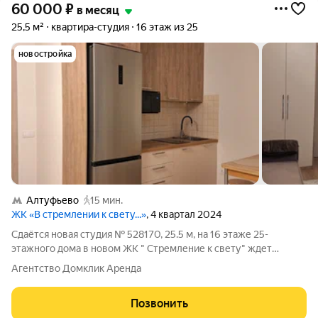
60 000
₽
в месяц
25,5 м²
квартира-студия
16 этаж из 25
новостройка
Алтуфьево
15 мин.
ЖК «В стремлении к свету...»
, 4 квартал 2024
Сдаётся новая студия № 528170, 25.5 м, на 16 этаже 25-
этажного дома в новом ЖК " Стремление к свету" ждет
первых жильцов.. Собственник присутствует на показах.
Агентство Домклик Аренда
Коммунальные платежи включены в стоимость. Счетчики
оплачиваются отдельно. По условиям
Позвонить