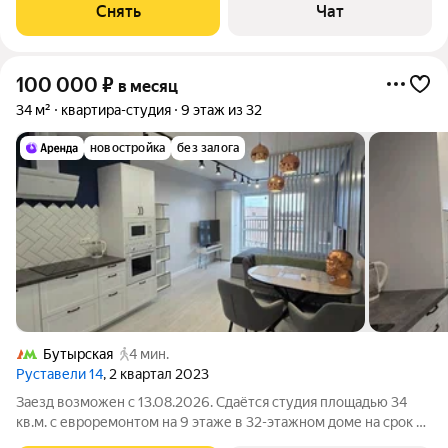
Бойлер Микроволновка Пылесос Дом - монолитный, окна
Снять
Чат
выходят на улицу. В
100 000
₽
в месяц
34 м²
квартира-студия
9 этаж из 32
новостройка
без залога
Бутырская
4 мин.
Руставели 14
, 2 квартал 2023
Заезд возможен с 13.08.2026. Сдаётся студия площадью 34
кв.м. с евроремонтом на 9 этаже в 32-этажном доме на срок от
11 месяцев. Из техники есть: Телевизор Духовой шкаф