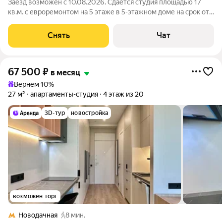
Заезд возможен с 10.08.2026. Сдаётся студия площадью 17
кв.м. с евроремонтом на 5 этаже в 5-этажном доме на срок от
11 месяцев. Из техники есть: Телевизор Стиральная машина
Холодильник Кондиционер Микроволновка Матрас был
Снять
Чат
заменен на новый. Дом -
67 500
₽
в месяц
Вернём 10%
27 м²
апартаменты-студия
4 этаж из 20
3D-тур
новостройка
возможен торг
Новодачная
8 мин.