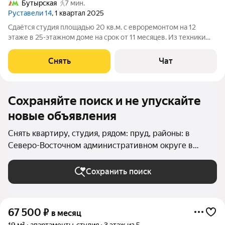
Бутырская
7 мин.
Руставели 14
, 1 квартал 2025
Сдаётся студия площадью 20 кв.м. с евроремонтом на 12
этаже в 25-этажном доме на срок от 11 месяцев. Из техники
есть: Телевизор Духовой шкаф Стиральная машина
Холодильник Посудомоечная машина Кондиционер
Снять
Чат
Микроволновка Дом - монолитный, окна
Сохраняйте поиск и не упускайте
новые объявления
Снять квартиру, студия, рядом: пруд, районы: в
Северо-Восточном административном округе в
Москве и МО
Сохранить поиск
67 500
₽
в месяц