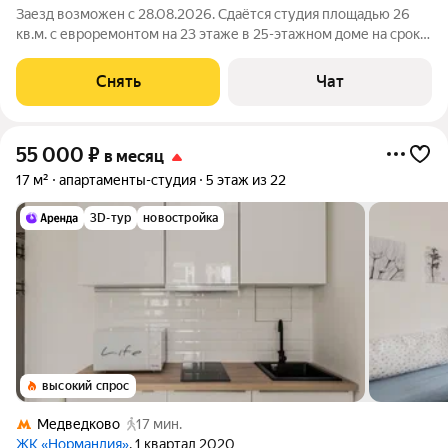
Заезд возможен с 28.08.2026. Сдаётся студия площадью 26
кв.м. с евроремонтом на 23 этаже в 25-этажном доме на срок
от 11 месяцев. Из техники есть: Стиральная машина
Холодильник Кондиционер Микроволновка Дом - монолитный,
Снять
Чат
окна выходят на улицу. В
55 000
₽
в месяц
17 м²
апартаменты-студия
5 этаж из 22
3D-тур
новостройка
высокий спрос
Медведково
17 мин.
ЖК «Нормандия»
, 1 квартал 2020