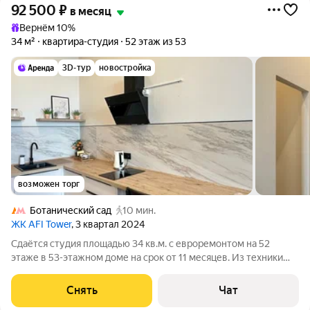
92 500
₽
в месяц
Вернём 10%
34 м²
квартира-студия
52 этаж из 53
3D-тур
новостройка
возможен торг
Ботанический сад
10 мин.
ЖК AFI Tower
, 3 квартал 2024
Сдаётся студия площадью 34 кв.м. с евроремонтом на 52
этаже в 53-этажном доме на срок от 11 месяцев. Из техники
есть: Телевизор Холодильник Кондиционер Микроволновка
Пылесос Дом - монолитный, окна выходят на улицу. Есть
Снять
Чат
консьерж. В подъезде 8