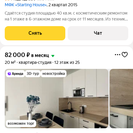
МФК «Starting House»
, 2 квартал 2015
Сдаётся студия площадью 40 кв.м. с косметическим ремонтом
на 1 этаже в 6-этажном доме на срок от 11 месяцев. Из техники
есть: Телевизор Духовой шкаф Стиральная машина
Холодильник Кондиционер Дом - монолитный, окна выходят
Снять
Чат
во двор. Есть консьерж.
82 000
₽
в месяц
20 м²
квартира-студия
12 этаж из 25
3D-тур
новостройка
возможен торг