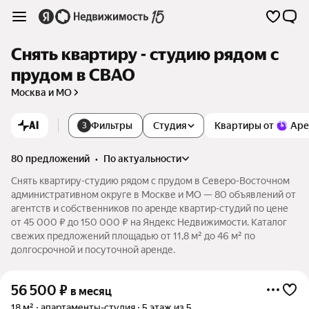
Снять квартиру - студию рядом с
прудом в СВАО
Москва и МО
AI
Фильтры
Студия
Квартиры от
Аре
3
80 предложений
•
по актуальности
Снять квартиру-студию рядом с прудом в Северо-Восточном
административном округе в Москве и МО — 80 объявлений от
агентств и собственников по аренде квартир-студий по цене
от 45 000 ₽ до 150 000 ₽ на Яндекс Недвижимости. Каталог
свежих предложений площадью от 11,8 м² до 46 м² по
долгосрочной и посуточной аренде.
56 500
₽
в месяц
18 м²
апартаменты-студия
5 этаж из 5