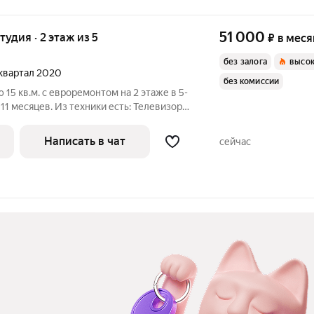
51 000
тудия · 2 этаж из 5
₽
в меся
без залога
высок
1 квартал 2020
без комиссии
15 кв.м. с евроремонтом на 2 этаже в 5-
есяцев. Из техники есть: Телевизор
Из мебели есть : Двухспальная кровать- трансформер Большой
Написать в чат
сейчас