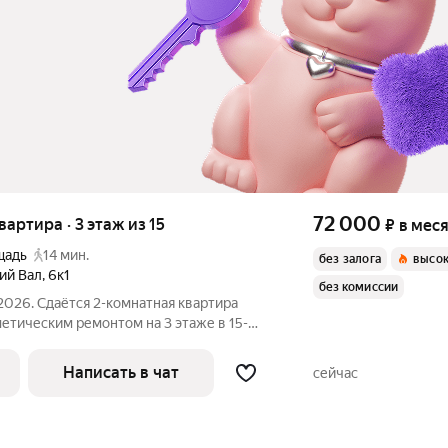
72 000
квартира · 3 этаж из 15
₽
в мес
щадь
14 мин.
без залога
высок
ий Вал
,
6к1
без комиссии
2026. Сдаётся 2-комнатная квартира
метическим ремонтом на 3 этаже в 15-
есяцев. Из техники есть: Телевизор
Написать в чат
сейчас