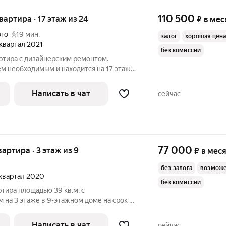
110 500
квартира · 17 этаж из 24
₽
в мес
ого
19 мин.
залог
хорошая цен
3 квартал 2021
без комиссии
ртира с дизайнерским ремонтом.
м необходимым и находится на 17 этаже
ременном ЖК «Сиреневый парк». О
адью 78 кв м с тёплыми полами. Кухня-
Написать в чат
сейчас
77 000
вартира · 3 этаж из 9
₽
в мес
без залога
возможе
1 квартал 2020
без комиссии
ртира площадью 39 кв.м. с
на 3 этаже в 9-этажном доме на срок от
иральная
Написать в чат
сейчас