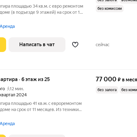
без залога
возможе
ртира площадью 34 кв.м. с евро ремонтом
без комиссии
доме (в подъезде 9 этажей) на срок от 11
ый, окна выходят во двор. В подъезде 2
ассажирский. Что включено: - Из
 Аренда
Написать в чат
сейчас
77 000
вартира · 6 этаж из 25
₽
в мес
ого
12 мин.
без залога
без ком
2 квартал 2024
ртира площадью 41 кв.м. с евроремонтом
доме на срок от 11 месяцев. Из техники
Посудомоечная машина Кондиционер Микроволновка Дом -
 Аренда