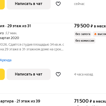
Написать в чат
сейчас
79 500
ия · 29 этаж из 31
₽
в мес
ого
7 мин.
без залога
высок
квартал 2020
без комиссии
2026. Сдаётся студия площадью 34 кв.м. с
а 29 этаже в 31-этажном доме на срок
уховой шкаф
 Аренда
Написать в чат
4 часа назад
71 500
вартира · 21 этаж из 39
₽
в меся