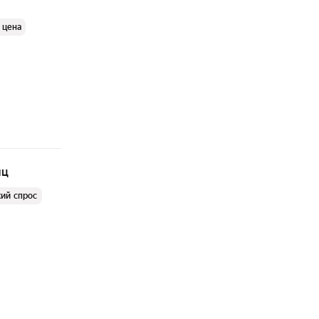
 цена
яц
ий спрос