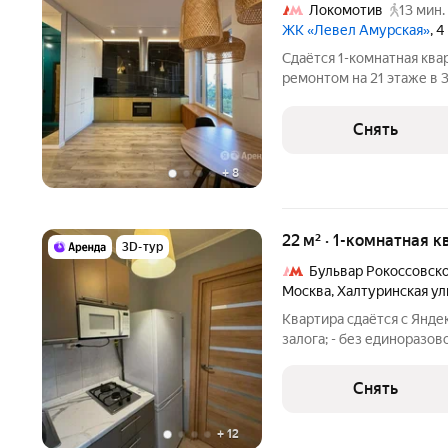
Локомотив
13 мин.
ЖК «Левел Амурская»
, 
Сдаётся 1-комнатная ква
ремонтом на 21 этаже в 
Из техники есть: Духовой шкаф Стиральная машина Холодильник
Снять
+
8
22 м² · 1-комнатная к
3D-тур
Бульвар Рокоссовск
Москва
,
Халтуринская ул
Квартира сдаётся с Яндек
залога; - без единоразов
специалистов в процесс
квартиру о
Снять
+
12