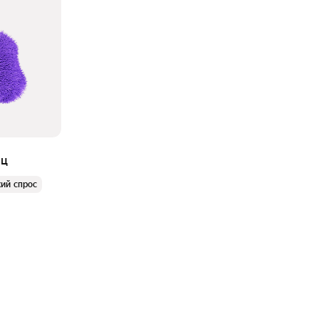
яц
ий спрос