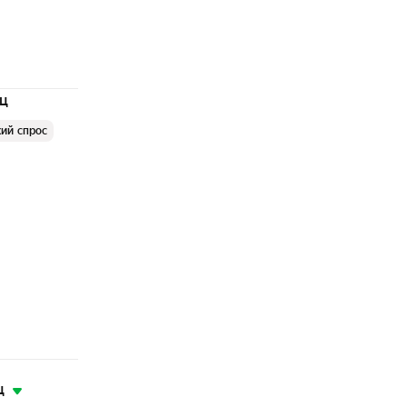
яц
ий спрос
ц