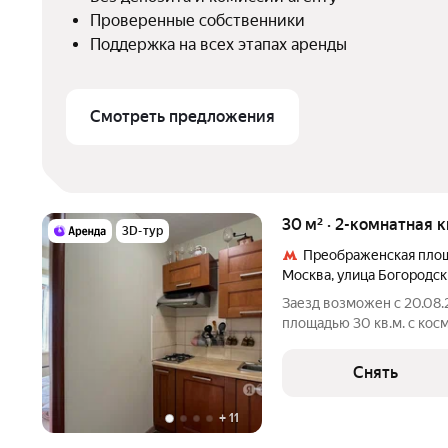
Проверенные собственники
Поддержка на всех этапах аренды
Смотреть предложения
30 м² · 2-комнатная 
3D-тур
Преображенская пло
Москва
,
улица Богородск
Заезд возможен с 20.08.
площадью 30 кв.м. с кос
этажном доме на срок от 11 м
Стиральная машина Холодильник Дом - кирпичный, окна выходят
Снять
во
+
11