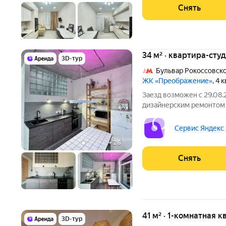
Снять
34 м² · квартира-студ
3D-тур
Бульвар Рокоссовск
ЖК «Преображение»
, 4 
Заезд возможен с 29.08.
дизайнерским ремонтом н
от 11 месяцев. Из техники есть: Телевизор Д
Стиральная машина Холодильник Посудомоечная машина
Сервис Яндекс
Кондиционер
+
26
Снять
41 м² · 1-комнатная к
3D-тур