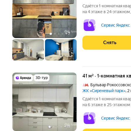
Сдаётся 1-комнатная ква
на 4 этаже в 24-этажном 
месяцев. Дом - монолитн
лифта - 1 грузовой и 1 п
Сервис Яндекс
+
7
Снять
41 м² · 1-комнатная к
3D-тур
Бульвар Рокоссовск
ЖК «Сиреневый парк»
, 
Сдаётся 1-комнатная ква
на 6 этаже в 25-этажном 
есть: Телевизор Духовой шкаф Стиральная машина Холодильник
Сервис Яндекс
+
11