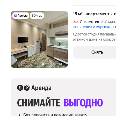
15 м² · апартаменты-с
3D-тур
Локомотив
10 мин.
ЖК «Левел Амурская»
, 
Сдаётся студия площадью 
этажном доме на срок от 11 м
Духовой шкаф Стиральная машина Холодильник Микроволновка
Снять
+
10
СНИМАЙТЕ 
ВЫГОДНО
Без депозита и комиссии агенту