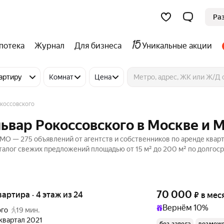
Ра
потека
Журнал
Для бизнеса
Уникальные акции
артиру
Комнат
Цена
окоссовского
львар Рокоссовского в Москве и 
 МО — 275 объявлений от агентств и собственников по аренде квар
талог свежих предложений площадью от 15 м² до 200 м² по долгос
70 000
квартира · 4 этаж из 24
₽
в мес
Вернём 10%
ого
19 мин.
3 квартал 2021