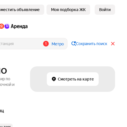
зместить объявление
Моя подборка ЖК
Войти
1
Сохранить поиск
Метро
МО
тир по
Смотреть на карте
рочной и
яц