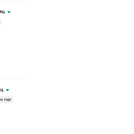
яц
а
яц
н торг