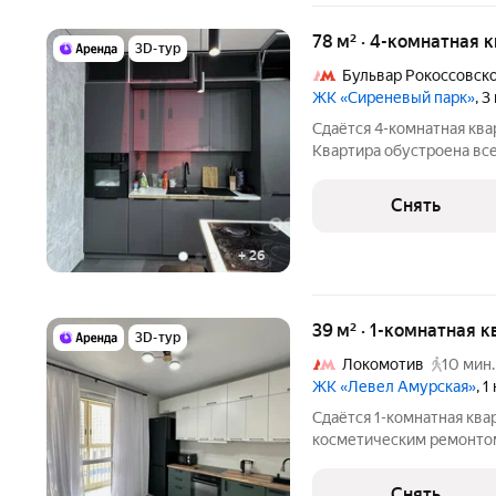
78 м² · 4-комнатная 
3D-тур
Бульвар Рокоссовск
ЖК «Сиреневый парк»
, 
Сдаётся 4-комнатная ква
Квартира обустроена все
24-этажного дома в сов
КВАРТИРЕ Квартира площ
Снять
гостиная, три
+
26
39 м² · 1-комнатная к
3D-тур
Локомотив
10 мин.
ЖК «Левел Амурская»
, 
Сдаётся 1-комнатная ква
косметическим ремонтом 
11 месяцев. Из техники есть: Телевизор Духовой шкаф Ст
машина Холодильник Посудомоечная машина Кондиционер
Снять