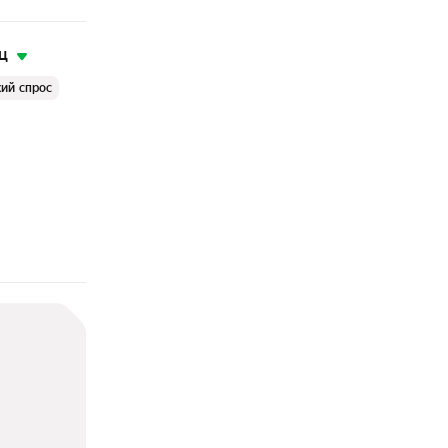
ц
ий спрос