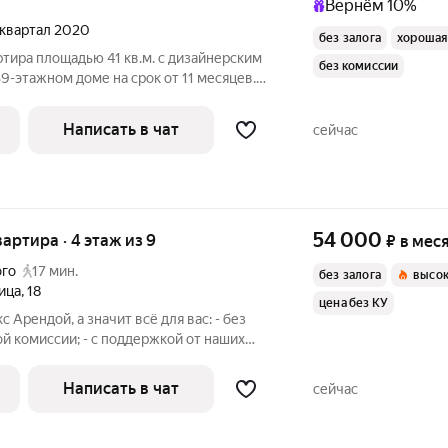
Вернём 10%
4 квартал 2020
без залога
хорошая
ртира площадью 41 кв.м. с дизайнерским
без комиссии
39-этажном доме на срок от 11 месяцев.
Посудомоечная машина Микроволновка Дом - монолитный, окна
Написать в чат
сейчас
54 000
вартира · 4 этаж из 9
₽
в мес
ого
17 мин.
без залога
высок
ица
,
18
цена без КУ
с Арендой, а значит всё для вас: - без
ой комиссии; - с поддержкой от наших
е проживания. Мы можем показать вам
нлайн это так же детально, как вживую, только вы не
Написать в чат
сейчас