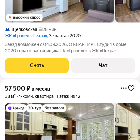
высокий спрос
Щёлковская
28 мин.
ЖК «Гранель Пехра»
, 3 квартал 2020
Заезд возможен с 04.09.2026. О КВАРТИРЕ Студия в доме
2020 года от застройщика ГК «Гранель» в ЖК «Пехра».
Техника: холодильник, электроплита, вытяжка, чайник,
телевизор Мебель: кухонный гарнитур со встроенной
Снять
Чат
техникой, раскладной диван, гостиный
57 500
₽
в месяц
38 м²
1-комн. квартира
1 этаж из 12
3D-тур
без залога