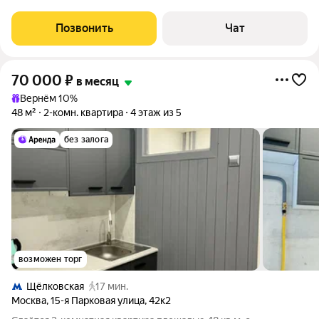
«Марьина Роща» всего 3 минуты пешком. Полностью готовы к
проживанию: есть вся необходимая мебель и оборудованная
Позвонить
Чат
кухня. Из техники:
70 000
₽
в месяц
Вернём 10%
48 м²
2-комн. квартира
4 этаж из 5
без залога
возможен торг
Щёлковская
17 мин.
Москва
,
15-я Парковая улица
,
42к2