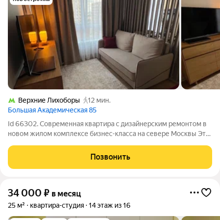
Верхние Лихоборы
12 мин.
Большая Академическая 85
Id 66302. Современная квартира с дизайнерским ремонтом в
новом жилом комплексе бизнес-класса на севере Москвы Эта
квартира редкая возможность поселиться в доме, который
сдан в 2026 году, и первым создать историю своего
Позвонить
пространства. Жилой комплекс
34 000
₽
в месяц
25 м²
квартира-студия
14 этаж из 16