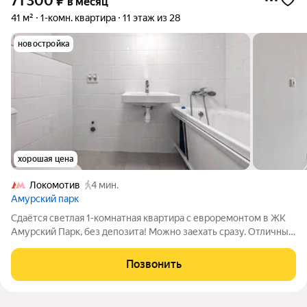
71 300
₽
в месяц
41 м²
1-комн. квартира
11 этаж из 28
новостройка
хорошая цена
Локомотив
4 мин.
Амурский парк
Сдаётся светлая 1-комнатная квартира с евроремонтом в ЖК
Амурский Парк, без депозита! Можно заехать сразу. Отличный
вариант для одного-двух человек или семьи с ребенком.
Изолированная комната, просторная кухня. Окна выходят на
Позвонить
юго-запад, в квартире