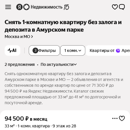
Снять 1-комнатную квартиру без залога и
депозита в Амурском парке
Москва и МО
AI
Фильтры
1 комн.
Квартиры от
Аре
3
2 предложения
•
по актуальности
Снять однокомнатную квартиру без залога и депозита в
Амурском парке в Москве и МО — 2 объявления от агентств и
собственников по аренде квартир по цене от 71 300 ₽ до
94 500 ₽ на Яндекс Недвижимости. Каталог свежих
предложений площадью от 33 м² до 41 м² по долгосрочной и
посуточной аренде.
94 500
₽
в месяц
33 м²
1-комн. квартира
9 этаж из 28