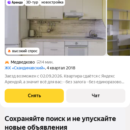
3D-тур
новостройка
высокий спрос
Медведково
14 мин.
ЖК «Скандинавский»
, 4 квартал 2018
Заезд возможен с 02.09.2026. Квартира сдаётся с Яндекс
Арендой, а значит всё для вас: - без залога - без единоразовой
комиссии - с поддержкой от наших специалистов в процессе
проживания. Мы можем показать вам квартиру онлайн это так
Снять
Чат
же детально, как
Сохраняйте поиск и не упускайте
новые объявления