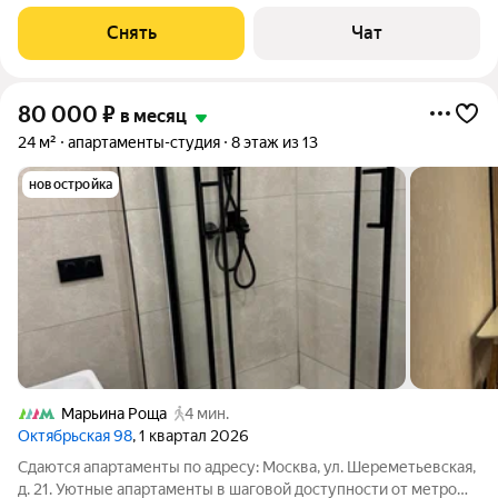
месяцев. Из техники есть: Духовой шкаф Стиральная машина
Холодильник Посудомоечная машина Кондиционер
Снять
Чат
Микроволновка Дом - монолитный, окна
80 000
₽
в месяц
24 м²
апартаменты-студия
8 этаж из 13
новостройка
Марьина Роща
4 мин.
Октябрьская 98
, 1 квартал 2026
Сдаются апартаменты по адресу: Москва, ул. Шереметьевская,
д. 21. Уютные апартаменты в шаговой доступности от метро