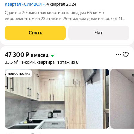
Квартал «СИМВОЛ»
, 4 квартал 2024
Сдаётся 2-комнатная квартира площадью 65 кв.м. с
евроремонтом на 23 этаже в 25-этажном доме на срок от 11
месяцев. Из техники есть: Духовой шкаф Стиральная машина
Холодильник Посудомоечная машина Кондиционер Бойлер
Снять
Чат
Микроволновка Дом -
47 300
₽
в месяц
33,5 м²
1-комн. квартира
1 этаж из 8
новостройка