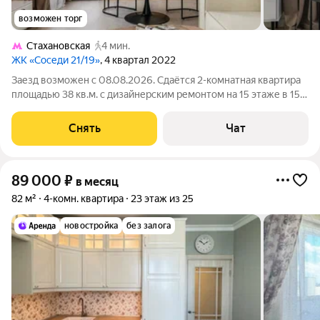
возможен торг
Стахановская
4 мин.
ЖК «Соседи 21/19»
, 4 квартал 2022
Заезд возможен с 08.08.2026. Сдаётся 2-комнатная квартира
площадью 38 кв.м. с дизайнерским ремонтом на 15 этаже в 15-
этажном доме на срок от 11 месяцев. Из техники есть:
Телевизор Духовой шкаф Стиральная машина Холодильник
Снять
Чат
Посудомоечная машина
89 000
₽
в месяц
82 м²
4-комн. квартира
23 этаж из 25
новостройка
без залога