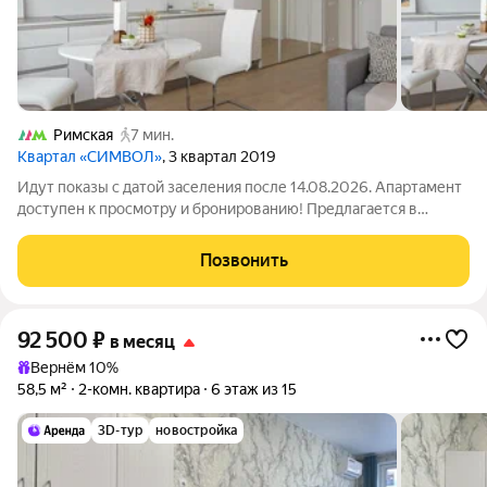
Римская
7 мин.
Квартал «СИМВОЛ»
, 3 квартал 2019
Идут показы с датой заселения после 14.08.2026. Апартамент
доступен к просмотру и бронированию! Предлагается в
долгосрочную аренду светлая студия в арендном доме
«Символ» от ДОМ.РФ. №237 Доступна рассрочка оплаты
Позвонить
депозита на 3 месяца! Без комиссии.
92 500
₽
в месяц
Вернём 10%
58,5 м²
2-комн. квартира
6 этаж из 15
3D-тур
новостройка