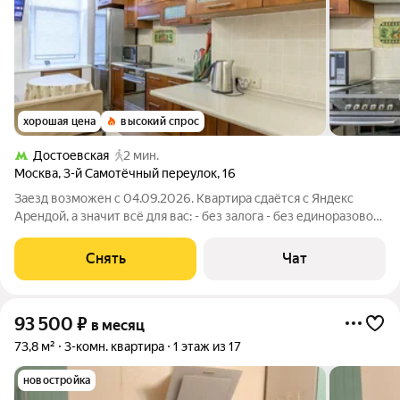
хорошая цена
высокий спрос
Достоевская
2 мин.
Москва
,
3-й Самотёчный переулок
,
16
Заезд возможен с 04.09.2026. Квартира сдаётся с Яндекс
Арендой, а значит всё для вас: - без залога - без единоразовой
комиссии - с поддержкой от наших специалистов в процессе
проживания. Мы можем показать вам квартиру онлайн это так
Снять
Чат
же детально, как
93 500
₽
в месяц
73,8 м²
3-комн. квартира
1 этаж из 17
новостройка