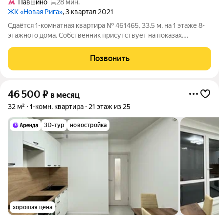
Павшино
28 мин.
ЖК «Новая Рига»
, 3 квартал 2021
Сдаётся 1-комнатная квартира № 461465, 33.5 м, на 1 этаже 8-
этажного дома. Собственник присутствует на показах.
Коммунальные платежи включены в стоимость. Счетчики
оплачиваются отдельно. По условиям проживания: можно с
Позвонить
детьми, можно с питомцами. Срок
46 500
₽
в месяц
32 м²
1-комн. квартира
21 этаж из 25
3D-тур
новостройка
хорошая цена