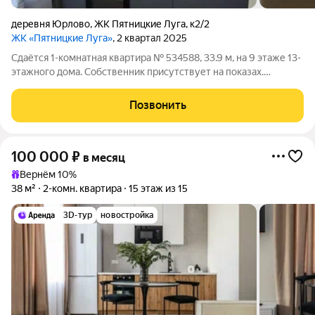
деревня Юрлово
,
ЖК Пятницкие Луга
,
к2/2
ЖК «Пятницкие Луга»
, 2 квартал 2025
Сдаётся 1-комнатная квартира № 534588, 33.9 м, на 9 этаже 13-
этажного дома. Собственник присутствует на показах.
Коммунальные платежи включены в стоимость. Счетчики
оплачиваются отдельно. По условиям проживания: без детей,
Позвонить
без питомцев. Срок
100 000
₽
в месяц
Вернём 10%
38 м²
2-комн. квартира
15 этаж из 15
3D-тур
новостройка