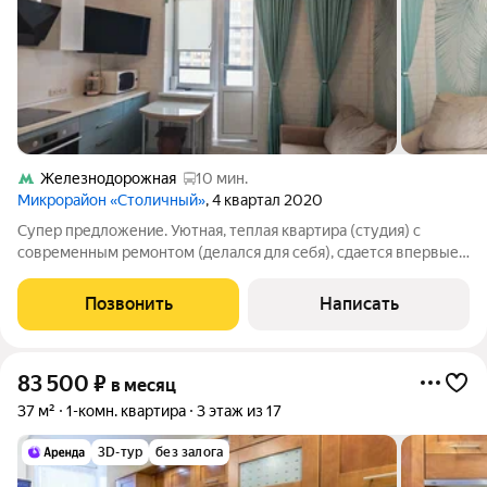
Железнодорожная
10 мин.
Микрорайон «Столичный»
, 4 квартал 2020
Супер предложение. Уютная, теплая квартира (студия) с
современным ремонтом (делался для себя), сдается впервые.
В квартире имеется всё необходимое для комфортного
проживания, мебель и встроенная бытовая техника (варочная
Позвонить
Написать
панель и духовой шкаф,
83 500
₽
в месяц
37 м²
1-комн. квартира
3 этаж из 17
3D-тур
без залога