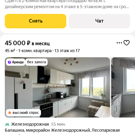
Сдаётся 2-комнатная квартира площадью 48 кв.м. с
дизайнерским ремонтом на 4 этаже в 5-этажном доме на срок
от 11 месяцев. Из техники есть: Духовой шкаф Стиральная
машина Холодильник Дом - панельный. Коммунальные услуги
Снять
Чат
по счетчикам оплачиваются
45 000
₽
в месяц
45 м²
1-комн. квартира
13 этаж из 17
без залога
высокий спрос
Железнодорожная
5 мин.
Балашиха
,
микрорайон Железнодорожный
,
Лесопарковая