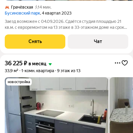
Грачёвская
14 мин.
Бусиновский парк
, 4 квартал 2023
Заезд возможен с 04.09.2026. Сдаётся студия площадью 21
кв.м. с евроремонтом на 13 этаже в 33-этажном доме на срок
от 11 месяцев. Из техники есть: Телевизор Духовой шкаф
Стиральная машина Холодильник Микроволновка Дом -
Снять
Чат
монолитный, окна выходят
36 225
₽
в месяц
33,9 м²
1-комн. квартира
9 этаж из 13
новостройка