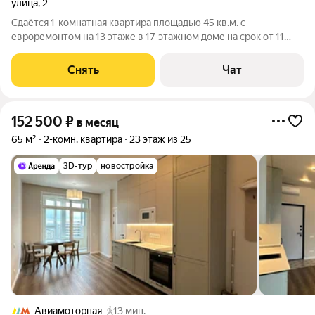
улица
,
2
Сдаётся 1-комнатная квартира площадью 45 кв.м. с
евроремонтом на 13 этаже в 17-этажном доме на срок от 11
месяцев. Из техники есть: Телевизор Духовой шкаф
Стиральная машина Сушильная машина Холодильник
Снять
Чат
Посудомоечная машина Кондиционер Бойлер
152 500
₽
в месяц
65 м²
2-комн. квартира
23 этаж из 25
3D-тур
новостройка
Авиамоторная
13 мин.