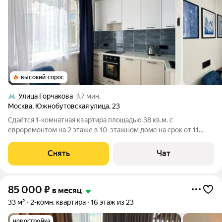
высокий спрос
Улица Горчакова
7 мин.
Москва
,
Южнобутовская улица
,
23
Сдаётся 1-комнатная квартира площадью 38 кв.м. с
евроремонтом на 2 этаже в 10-этажном доме на срок от 11
месяцев. Из техники есть: Духовой шкаф Стиральная машина
Холодильник Посудомоечная машина Кондиционер Дом -
Снять
Чат
панельный, окна выходят во двор.
85 000
₽
в месяц
33 м²
2-комн. квартира
16 этаж из 23
новостройка