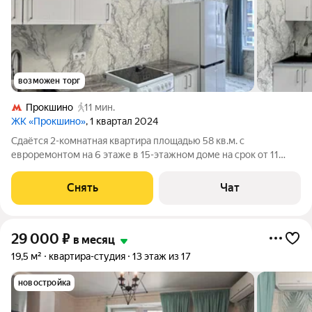
возможен торг
Прокшино
11 мин.
ЖК «Прокшино»
, 1 квартал 2024
Сдаётся 2-комнатная квартира площадью 58 кв.м. с
евроремонтом на 6 этаже в 15-этажном доме на срок от 11
месяцев. Из техники есть: Телевизор Стиральная машина
Холодильник Кондиционер Микроволновка Дом - монолитный,
Снять
Чат
окна выходят во двор. В
29 000
₽
в месяц
19,5 м²
квартира-студия
13 этаж из 17
новостройка