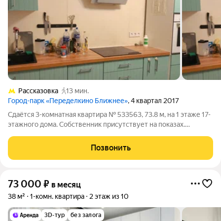
Рассказовка
13 мин.
Город-парк «Переделкино Ближнее»
, 4 квартал 2017
Сдаётся 3-комнатная квартира № 533563, 73.8 м, на 1 этаже 17-
этажного дома. Собственник присутствует на показах.
Коммунальные платежи включены в стоимость. Счетчики
оплачиваются отдельно. По условиям проживания: можно с
Позвонить
детьми, можно с питомцами.
73 000
₽
в месяц
38 м²
1-комн. квартира
2 этаж из 10
3D-тур
без залога