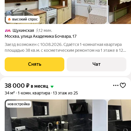
высокий спрос
Щукинская
12 мин.
Москва
,
улица Академика Бочвара
,
17
Заезд возможен с 10.08.2026. Сдаётся 1-комнатная квартира
площадью 38 кв.м. с косметическим ремонтом на 1 этаже в 12-
этажном доме на срок от 11 месяцев. Из техники есть:
Телевизор Духовой шкаф Стиральная машина Холодильник
Снять
Чат
Микроволновка Пылесос
38 000
₽
в месяц
34 м²
1-комн. квартира
13 этаж из 25
новостройка