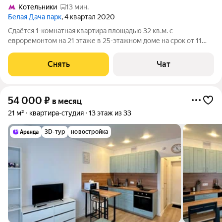
Котельники
13 мин.
Белая Дача парк
, 4 квартал 2020
Сдаётся 1-комнатная квартира площадью 32 кв.м. с
евроремонтом на 21 этаже в 25-этажном доме на срок от 11
месяцев. Из техники есть: Духовой шкаф Стиральная машина
Холодильник Кондиционер Бойлер Дом - панельный, окна
Снять
Чат
выходят на улицу. В подъезде
54 000
₽
в месяц
21 м²
квартира-студия
13 этаж из 33
3D-тур
новостройка