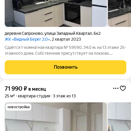
деревня Сапроново
,
улица Западный Квартал
,
6к2
ЖК «Видный Берег 2.0»
, 2 квартал 2023
Сдаётся 1-комнатная квартира № 59590, 34.0 м, на 13 этаже 25-
этажного дома. Собственник присутствует на показах.
Коммунальные платежи включены в стоимость. Счетчики
оплачиваются отдельно. По условиям проживания: можно с
Позвонить
детьми, можно с питомцами. Из
71 990
₽
в месяц
25 м²
квартира-студия
3 этаж из 13
новостройка