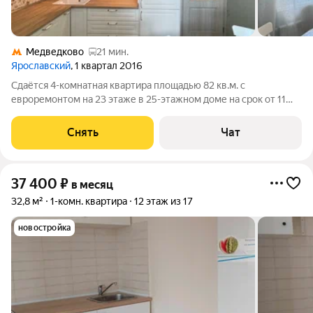
Медведково
21 мин.
Ярославский
, 1 квартал 2016
Сдаётся 4-комнатная квартира площадью 82 кв.м. с
евроремонтом на 23 этаже в 25-этажном доме на срок от 11
месяцев. Из техники есть: Духовой шкаф Стиральная машина
Холодильник Посудомоечная машина Пылесос Дом -
Снять
Чат
панельный, окна выходят во двор и
37 400
₽
в месяц
32,8 м²
1-комн. квартира
12 этаж из 17
новостройка