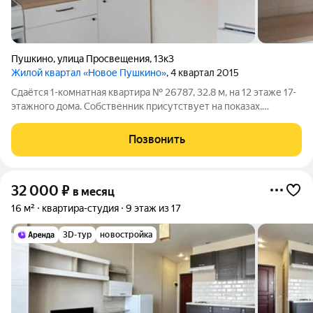
Пушкино
,
улица Просвещения
,
13к3
Жилой квартал «Новое Пушкино»
, 4 квартал 2015
Сдаётся 1-комнатная квартира № 26787, 32.8 м, на 12 этаже 17-
этажного дома. Собственник присутствует на показах.
Коммунальные платежи включены в стоимость. Счетчики
оплачиваются отдельно. По условиям проживания: можно с
Позвонить
детьми, можно с питомцами.
32 000
₽
в месяц
16 м²
квартира-студия
9 этаж из 17
3D-тур
новостройка