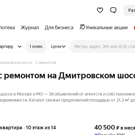
Ра
потека
Журнал
Для бизнеса
Уникальные акции
артиру
1 комн.
Цена
митровское шоссе
С ремонтом
с ремонтом на Дмитровском шос
шоссе в Москве и МО — 38 объявлений от агентств и собственнико
Недвижимости. Каталог свежих предложений площадью от 21,3 м² до
40 500
 квартира · 10 этаж из 14
₽
в мес