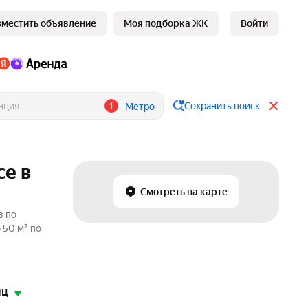
зместить объявление
Моя подборка ЖК
Войти
1
Сохранить поиск
Метро
се в
Смотреть на карте
в по
 50 м² по
яц