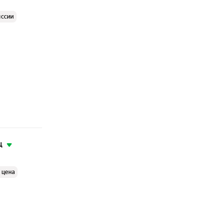
иссии
ц
 цена