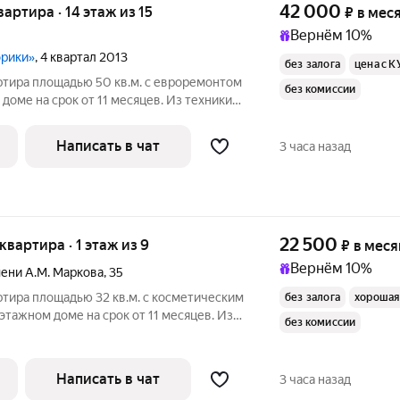
42 000
вартира · 14 этаж из 15
₽
в мес
Вернём 10%
орики»
, 4 квартал 2013
без залога
цена с К
ртира площадью 50 кв.м. с евроремонтом
без комиссии
 доме на срок от 11 месяцев. Из техники
ые услуги по счетчикам оплачиваются
Написать в чат
3 часа назад
22 500
 квартира · 1 этаж из 9
₽
в меся
Вернём 10%
ени А.М. Маркова
,
35
ртира площадью 32 кв.м. с косметическим
без залога
хорошая
этажном доме на срок от 11 месяцев. Из
без комиссии
ыходят во двор и на улицу. Коммунальные
Написать в чат
3 часа назад