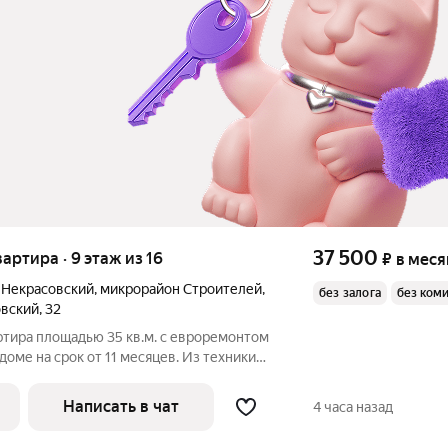
37 500
вартира · 9 этаж из 16
₽
в меся
а Некрасовский
,
микрорайон Строителей
,
без залога
без ком
овский
,
32
ртира площадью 35 кв.м. с евроремонтом
доме на срок от 11 месяцев. Из техники
олитный, окна выходят во двор и на
Написать в чат
4 часа назад