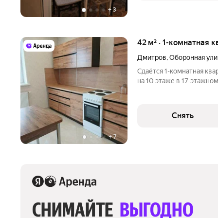
+
3
42 м² · 1-комнатная 
Дмитров
,
Оборонная ули
Сдаётся 1-комнатная ква
на 10 этаже в 17-этажном
есть: Телевизор Духовой шкаф Стиральная машина Холодильник
Дом - монолитный, окна в
Снять
+
7
СНИМАЙТЕ 
ВЫГОДНО