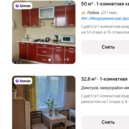
50 м² · 1-комнатная к
Лобня
17 мин.
ЖК «Мещерихинские дв
Сдаётся 1-комнатная ква
на 14 этаже в 15-этажном
есть: Стиральная машина Холодильник Микроволновка Дом -
монолитный. Коммунальн
Снять
+
6
32,6 м² · 1-комнатная
Дмитров
,
микрорайон им
Сдаётся 1-комнатная ква
ремонтом на 1 этаже в 9-
техники есть: Духовой шкаф Стиральная машина Холодильник
Дом - панельный, окна в
Снять