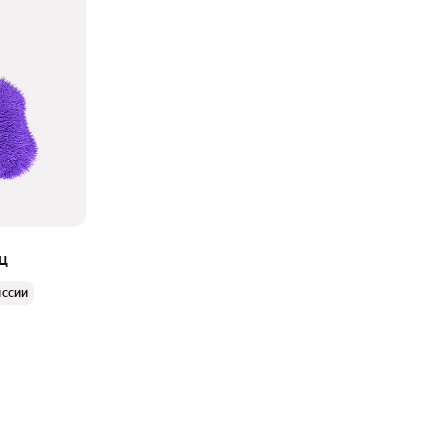
ц
иссии