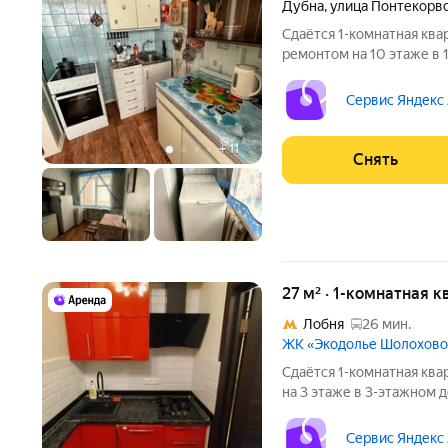
Дубна
,
улица Понтекорв
Сдаётся 1-комнатная ква
ремонтом на 10 этаже в 1
Из техники есть: Телевизор Духовой шкаф Стиральная машина
Холодильник Дом - кирпи
Сервис Яндекс
+
11
Снять
27 м² · 1-комнатная к
Лобня
26 мин.
ЖК «Экодолье Шолохово
Сдаётся 1-комнатная ква
на 3 этаже в 3-этажном д
есть: Телевизор Стиральная машина Холодильник Посудомоечная
машина Дом - кирпичный,
Сервис Яндекс