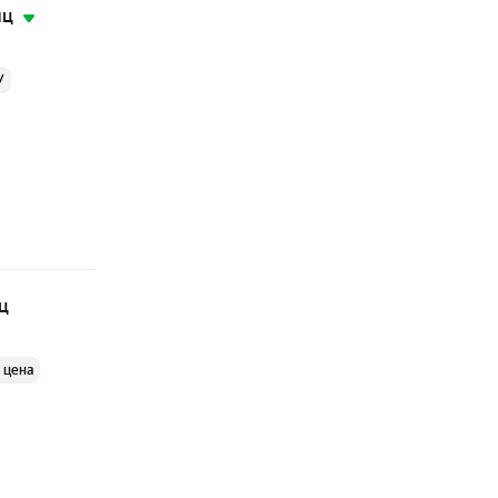
яц
У
ц
 цена