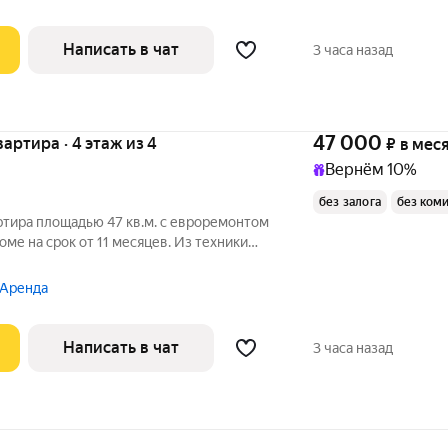
Написать в чат
3 часа назад
47 000
квартира · 4 этаж из 4
₽
в мес
Вернём 10%
без залога
без ком
ртира площадью 47 кв.м. с евроремонтом
оме на срок от 11 месяцев. Из техники
 Аренда
Написать в чат
3 часа назад