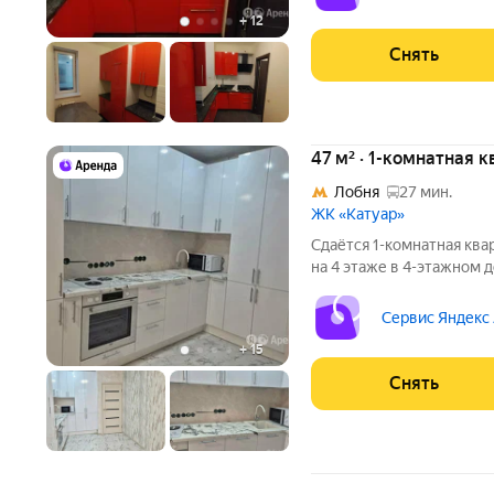
+
12
Снять
47 м² · 1-комнатная 
Лобня
27 мин.
ЖК «Катуар»
Сдаётся 1-комнатная ква
на 4 этаже в 4-этажном д
есть: Духовой шкаф Стиральная машина Холодильник
Посудомоечная машина Кондиционер Микроволновка Дом -
Сервис Яндекс
кирпичный. Во
+
15
Снять