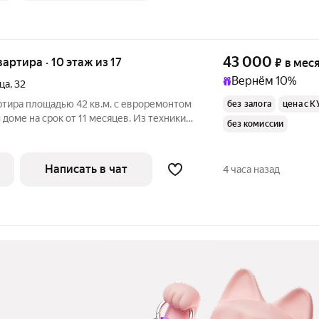
43 000
квартира · 10 этаж из 17
₽
в мес
Вернём 10%
ца
,
32
ртира площадью 42 кв.м. с евроремонтом
без залога
цена с К
 доме на срок от 11 месяцев. Из техники
без комиссии
ыходят во двор. В подъезде 2 лифта -
Написать в чат
4 часа назад