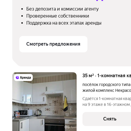
Без депозита и комиссии агенту
Проверенные собственники
Поддержка на всех этапах аренды
Смотреть предложения
35 м² · 1-комнатная к
посёлок городского тип
жилой комплекс Некрас
Сдаётся 1-комнатная ква
на 9 этаже в 16-этажном 
есть: Телевизор Духовой шкаф Стиральная машина
Микроволновка Дом - мон
Снять
улицу. В