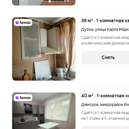
+
4
39 м² · 1-комнатная к
Дубна
,
улица Карла Марк
Сдаётся 1-комнатная ква
косметическим ремонтом 
11 месяцев. Из техники есть: Телевизор Стиральная
Холодильник Дом - кирпи
Снять
есть бесплатная
+
1
40 м² · 1-комнатная к
Дмитров
,
микрорайон Вн
Сдаётся 1-комнатная ква
на 1 этаже в 5-этажном д
есть: Телевизор Духовой шкаф Стиральная машина Холодильник