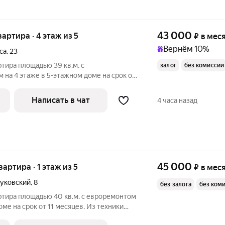
43 000
вартира · 4 этаж из 5
₽
в мес
Вернём 10%
са
,
23
ртира площадью 39 кв.м. с
залог
без комиссии
на 4 этаже в 5-этажном доме на срок от
 машина
чный, окна выходят на улицу. Во дворе
Написать в чат
4 часа назад
45 000
вартира · 1 этаж из 5
₽
в мес
уковский
,
8
без залога
без ком
ртира площадью 40 кв.м. с евроремонтом
оме на срок от 11 месяцев. Из техники