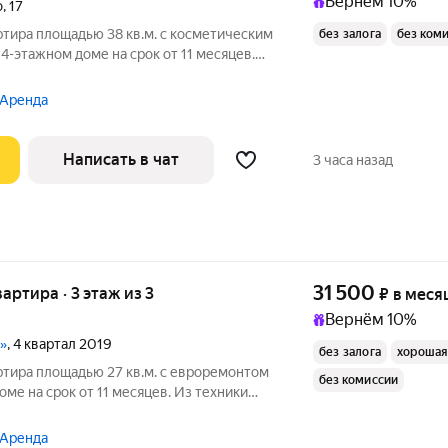
Вернём 10%
о
,
17
ртира площадью 38 кв.м. с косметическим
без залога
без ком
4-этажном доме на срок от 11 месяцев.
чный, окна выходят во двор и на улицу. В
 Аренда
Написать в чат
3 часа назад
31 500
вартира · 3 этаж из 3
₽
в меся
Вернём 10%
»
, 4 квартал 2019
без залога
хорошая
ртира площадью 27 кв.м. с евроремонтом
без комиссии
оме на срок от 11 месяцев. Из техники
 окна выходят во двор. Во дворе есть
 Аренда