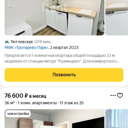
Тютчевская
19 мин.
МФК «Тропарево Парк»
, 2 квартал 2023
Предлагается 1-комнатная квартира общей площадью 23 м
недалеко от станции метро "Румянцево". Для комфортного
проживания в наличии имеется вся необходимая мебель.
Кухонный гарнитур оснащен посудомоечной машиной,
Позвонить
духовой печью. Подключена стиральная
76 600
₽
в месяц
36 м²
1-комн. апартаменты
11 этаж из 25
новостройка