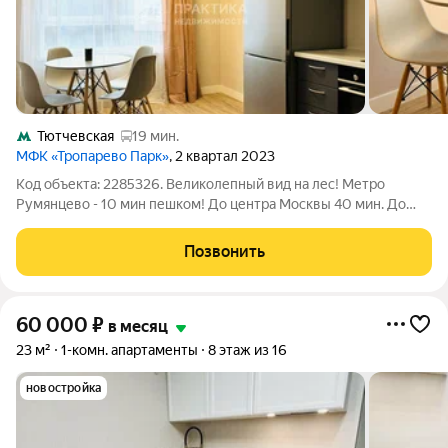
Тютчевская
19 мин.
МФК «Тропарево Парк»
, 2 квартал 2023
Код объекта: 2285326. Великолепный вид на лес! Метро
Румянцево - 10 мин пешком! До центра Москвы 40 мин. До
МГУ 20 мин на метро. Стильная 2-евро квартира с отличным
ремонтом в любимом ЗАО. В квартире: большая кухня-
Позвонить
гостиная 14 м, спальня 15 м,
60 000
₽
в месяц
23 м²
1-комн. апартаменты
8 этаж из 16
новостройка