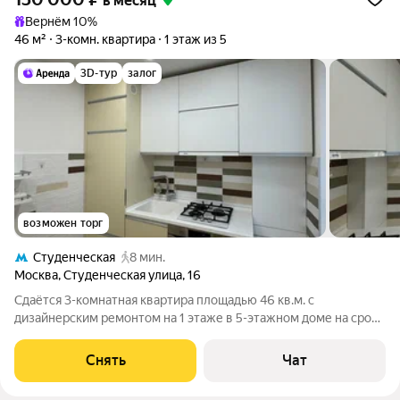
в месяц
Вернём 10%
46 м²
3-комн. квартира
1 этаж из 5
3D-тур
залог
возможен торг
Студенческая
8 мин.
Москва
,
Студенческая улица
,
16
Сдаётся 3-комнатная квартира площадью 46 кв.м. с
дизайнерским ремонтом на 1 этаже в 5-этажном доме на срок
от 11 месяцев. Из техники есть: Духовой шкаф Стиральная
машина Холодильник Посудомоечная машина Дом -
Снять
Чат
кирпичный, окна выходят во двор. Во