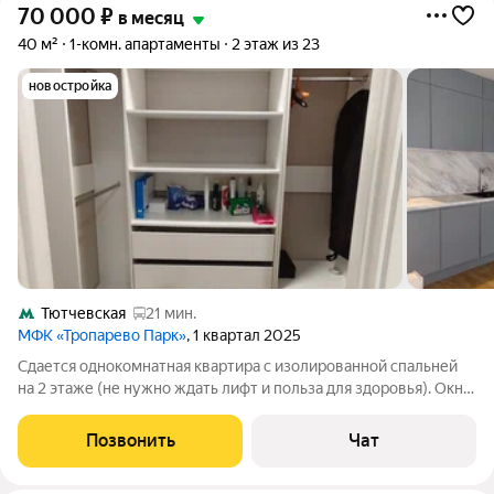
70 000
₽
в месяц
40 м²
1-комн. апартаменты
2 этаж из 23
новостройка
Тютчевская
21 мин.
МФК «Тропарево Парк»
, 1 квартал 2025
Сдается однокомнатная квартира с изолированной спальней
на 2 этаже (не нужно ждать лифт и польза для здоровья). Окна
во двор. Под ламинат уложили электрические теплые полы во
всех комнатах для вашего комфорта. В кухне гостиной есть
Позвонить
Чат
стол, 2 стула,