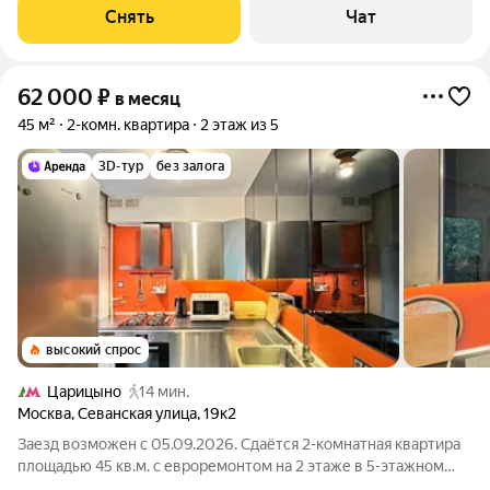
Духовой шкаф Стиральная машина Холодильник
Снять
Чат
Посудомоечная машина
62 000
₽
в месяц
45 м²
2-комн. квартира
2 этаж из 5
3D-тур
без залога
высокий спрос
Царицыно
14 мин.
Москва
,
Севанская улица
,
19к2
Заезд возможен с 05.09.2026. Сдаётся 2-комнатная квартира
площадью 45 кв.м. с евроремонтом на 2 этаже в 5-этажном
доме на срок от 11 месяцев. Из техники есть: Телевизор