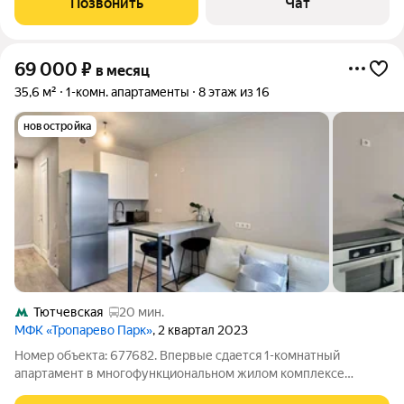
Позвонить
Чат
инфpаcтpуктура,рядoм
69 000
₽
в месяц
35,6 м²
1-комн. апартаменты
8 этаж из 16
новостройка
Тютчевская
20 мин.
МФК «Тропарево Парк»
, 2 квартал 2023
Номер объекта: 677682. Впервые сдается 1-комнатный
апартамент в многофункциональном жилом комплексе
Тропарево Парк. В квартире изолированная спальня, кухня-