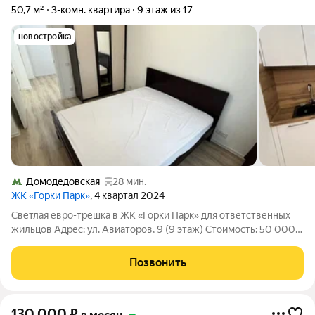
50,7 м²
3-комн. квартира
9 этаж из 17
новостройка
Домодедовская
28 мин.
ЖК «Горки Парк»
, 4 квартал 2024
Светлая евро-трёшка в ЖК «Горки Парк» для ответственных
жильцов Адрес: ул. Авиаторов, 9 (9 этаж) Стоимость: 50 000 +
коммунальные платежи по счётчикам. Просторная квартира-
евротрёшка в современном жилом комплексе. Отличная
Позвонить
планировка,
130 000
₽