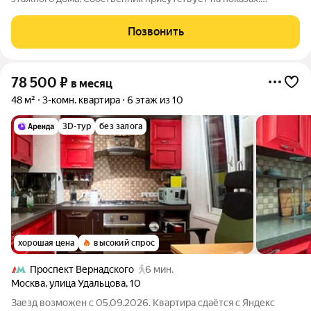
Коммунальные платежи включены в стоимость. Счетчики
оплачиваются отдельно. По условиям проживания: можно с
Позвонить
детьми, можно с питомцами. Срок
78 500
₽
в месяц
48 м²
3-комн. квартира
6 этаж из 10
3D-тур
без залога
хорошая цена
высокий спрос
Проспект Вернадского
6 мин.
Москва
,
улица Удальцова
,
10
Заезд возможен с 05.09.2026. Квартира сдаётся с Яндекс