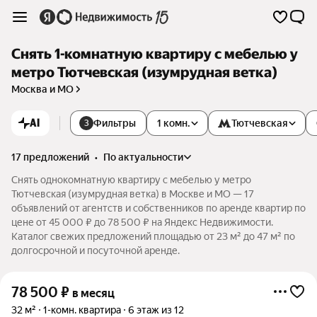
Снять 1-комнатную квартиру с мебелью у
метро Тютчевская (изумрудная ветка)
Москва и МО
AI
Фильтры
1 комн.
Тютчевская
3
17 предложений
•
по актуальности
Снять однокомнатную квартиру с мебелью у метро
Тютчевская (изумрудная ветка) в Москве и МО — 17
объявлений от агентств и собственников по аренде квартир по
цене от 45 000 ₽ до 78 500 ₽ на Яндекс Недвижимости.
Каталог свежих предложений площадью от 23 м² до 47 м² по
долгосрочной и посуточной аренде.
78 500
₽
в месяц
32 м²
1-комн. квартира
6 этаж из 12