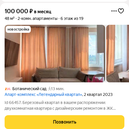
100 000
₽
в месяц
48 м²
2-комн. апартаменты
6 этаж из 19
новостройка
Ботанический сад
13 мин.
Апарт-комплекс «Легендарный квартал»
, 2 квартал 2023
Id 66457. Березовый квартал в вашем распоряжении:
двухкомнатная квартира с дизайнерским ремонтом в ЖК
«Легендарный квартал» Эта квартира редкая возможность
поселиться в доме, построенном в 2023 году, и сразу же
Позвонить
наслаждаться продуманным