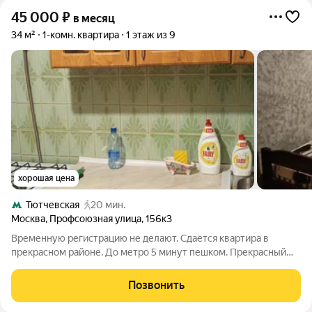
45 000
₽
в месяц
34 м²
1-комн. квартира
1 этаж из 9
хорошая цена
Тютчевская
20 мин.
Москва
,
Профсоюзная улица
,
156к3
Временную регистрацию не делают. Сдаётся квартира в
прекрасном районе. До метро 5 минут пешком. Прекрасный
зеленый район, хороший двор, культурные соседи.
Фотографии соответствуют действительности. Сдаётся на
Позвонить
длительный срок. Животные обговариваются.