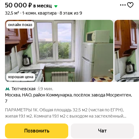
50 000
₽
в месяц
32,5 м²
1-комн. квартира
8 этаж из 9
онлайн показ
хорошая цена
Тютчевская
9 мин.
Москва
,
НАО
,
район Коммунарка
,
посёлок завода Мосрентген
,
7
ПАРАМЕТРЫ 1К. Общая площадь 32.5 м2 (чистая по ЕГРН),
жилая 19.1 м2. Комната 19.1 м2 с выходом на застеклённый
балкон, кухня 6.2 м2 с ГАЗ плитой, совм. санузел 3.0 м2,
коридор 3.7 м2 со встроенным шкафом 0.5 м2 и антресолями.
Позвонить
Чат
Потолки 2.6 м.