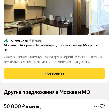
Тютчевская
9 мин.
Москва
,
НАО
,
район Коммунарка
,
посёлок завода Мосрентген
,
31
Сдам в аренду отличную квартиру в хорошем месте - всего в
нескольких минутах от метро Тютчевская. Эта уютная
однокомнатная квартира находится на 6 этаже 9-этажного
дома и обладает площадью 34.70 кв.м. При входе в квартиру
Позвонить
вас встретит свежий ремонт,
Другие предложения в Москве и МО
50 000
₽
в месяц