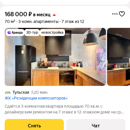
168 000
₽
в месяц
70 м²
3-комн. апартаменты
7 этаж из 12
3D-тур
новостройка
Тульская
20 мин.
ЖК «Резиденции композиторов»
Сдаётся 3-комнатная квартира площадью 70 кв.м. с
дизайнерским ремонтом на 7 этаже в 12-этажном доме на срок
от 11 месяцев. Из техники есть: Телевизор Духовой шкаф
Стиральная машина Холодильник Посудомоечная машина
Снять
Чат
Кондиционер Бойлер