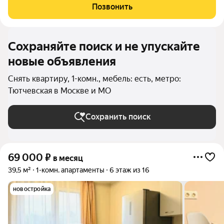
гостиная, отдельная гардеробная комната, совмещенный
Позвонить
санузел с ванной. Окна выходят во двор.
Сохраняйте поиск и не упускайте
новые объявления
Снять квартиру, 1-комн., мебель: есть, метро:
Тютчевская в Москве и МО
Сохранить поиск
69 000
₽
в месяц
39,5 м²
1-комн. апартаменты
6 этаж из 16
новостройка