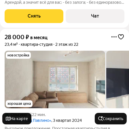
Арендой, а значит всё для вас: - без залога; - без единоразовой
комиссии; - с поддержкой от наших специалистов в процессе
проживания. Мы можем показать вам квартиру онлайн это так
Снять
Чат
же детально,
28 000
₽
в месяц
23,4 м²
квартира-студия
2 этаж из 22
новостройка
хорошая цена
Ольгино
22 мин.
На карте
Сохранить
ЖК «Новоград Павлино»
, 3 квартал 2024
Выгодное предложение. Просторная квартира-студия в