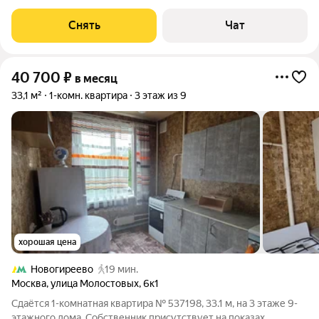
этажном доме на срок от 11 месяцев. Из техники есть:
Телевизор Духовой шкаф Стиральная машина Холодильник
Снять
Чат
Бойлер Дом - кирпичный,
40 700
₽
в месяц
33,1 м²
1-комн. квартира
3 этаж из 9
хорошая цена
Новогиреево
19 мин.
Москва
,
улица Молостовых
,
6к1
Сдаётся 1-комнатная квартира № 537198, 33.1 м, на 3 этаже 9-
этажного дома. Собственник присутствует на показах.