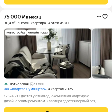
цене. Новая квартира! Никто
75 000
₽
в месяц
30,4 м²
1-комн. квартира
4 этаж из 20
новостройка
онлайн показ
Тютчевская
23 мин.
ЖК «Квартал Румянцево»
, 4 квартал 2025
1232469 Сдаётся уютная однокомнатная квартира с
дизайнерским ремонтом. Квартира сдается первый раз,
находится на 4 этаже 25-этажного монолитного дома,
оснащенного двумя лифтами. Квартира полностью