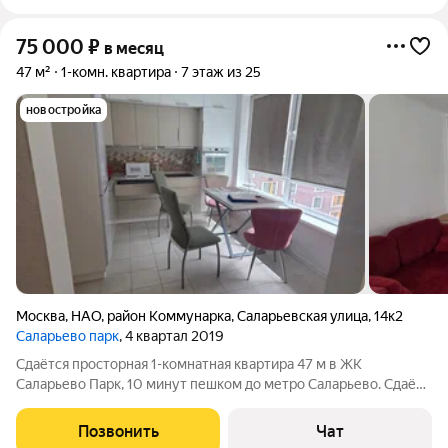
75 000
₽
в месяц
47 м²
1-комн. квартира
7 этаж из 25
новостройка
Москва
,
НАО
,
район Коммунарка
,
Саларьевская улица
,
14к2
Саларьево парк
, 4 квартал 2019
Сдаётся просторная 1-комнатная квартира 47 м в ЖК
Саларьево Парк, 10 минут пешком до метро Саларьево. Сдаёт
собственник. Квартира готова к проживанию. За счёт большой
площади 47 м и удачного зонирования в квартире отдельная
Позвонить
Чат
спальная зона, зона отдыха