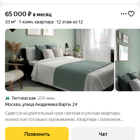
65 000
₽
в месяц
33 м²
1-комн. квартира
12 этаж из 12
Тютчевская
15 мин.
Москва
,
улица Академика Варги
,
24
Сдается на длительный срок светлая и уютная квартира,
полностью готовая к проживанию. Квартира с балконом
расположена на 12 этаже, с которого открываются хорошие
видовые характеристики. В ясные дни она всегда залита
Позвонить
Чат
светом, т.к. находится на