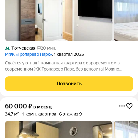
Тютчевская
20 мин.
МФК «Тропарево Парк»
, 1 квартал 2025
Сдаётся уютная 1-комнатная квартира с евроремонтом в
современном ЖК Тропарево Парк, без депозита! Можно
заехать сразу. Отличный вариант для одного-двух человек или
семьи с ребенком. Изолированная комната, уютная кухня.
Позвонить
Совмещённый санузел с ванной,
60 000
₽
в месяц
34,7 м²
1-комн. квартира
6 этаж из 9