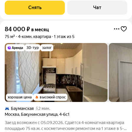
Духовой шкаф Стиральная машина Холодильник
Снять
Чат
Посудомоечная машина Бойлер
84 000
₽
в месяц
75 м²
4-комн. квартира
1 этаж из 5
3D-тур
залог
хорошая цена
высокий спрос
Бауманская
2 мин.
Москва
,
Бакунинская улица
,
4-6с1
Заезд возможен с 05.09.2026. Сдаётся 4-комнатная квартира
площадью 75 кв.м. с косметическим ремонтом на 1 этаже в 5-