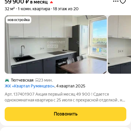
59 900
₽
в месяц
32 м²
1-комн. квартира
18 этаж из 20
новостройка
Тютчевская
23 мин.
ЖК «Квартал Румянцево»
, 4 квартал 2025
Арт. 137401907 Акция первый месяц 49 900 ! Сдается
однокомнатная квартира с 25 июля с прекрасной отделкой , на
длительный срок, никто не проживал, вы будете первыми!
Квартира полностью мебелированна, все для жизни есть
Позвонить
можно заехать и жить. Так же в