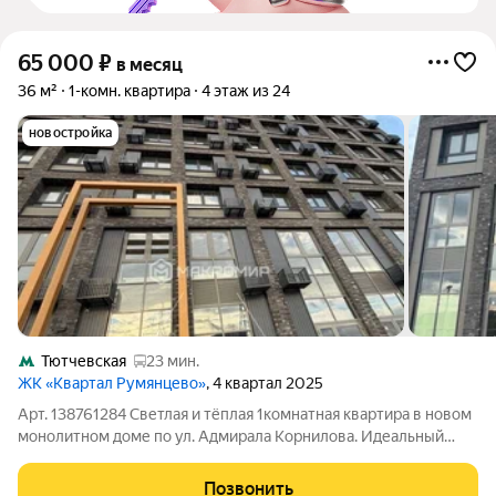
65 000
₽
в месяц
36 м²
1-комн. квартира
4 этаж из 24
новостройка
Тютчевская
23 мин.
ЖК «Квартал Румянцево»
, 4 квартал 2025
Арт. 138761284 Светлая и тёплая 1комнатная квартира в новом
монолитном доме по ул. Адмирала Корнилова. Идеальный
вариант для тех, кто ценит домашний уют, современную
отделку и удобную транспортную доступность по выгодной
Позвонить