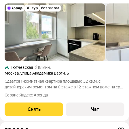
3D-тур
без залога
Тютчевская
18 мин.
Москва
,
улица Академика Варги
,
6
Сдаётся 1-комнатная квартира площадью 32 кв.м. с
дизайнерским ремонтом на 6 этаже в 12-этажном доме на срок
от 11 месяцев. Дом - панельный. Коммунальные услуги по
Сервис Яндекс Аренда
счетчикам оплачиваются дополнительно.
Снять
Чат