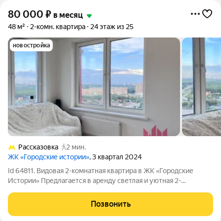
80 000
₽
в месяц
48 м²
2-комн. квартира
24 этаж из 25
новостройка
Рассказовка
2 мин.
ЖК «Городские истории»
, 3 квартал 2024
Id 64811. Видовая 2-комнатная квартира в ЖК «Городские
Истории» Предлагается в аренду светлая и уютная 2-
комнатная квартира в современном ЖК «Городские Истории».
Главное преимущество квартиры большие окна и
Позвонить
потрясающий вид, который делает