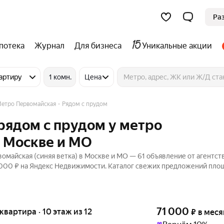
Ра
потека
Журнал
Для бизнеса
Уникальные акции
артиру
1 комн.
Цена
етро Первомайская
Рядом с прудом
рядом с прудом у метро
в Москве и МО
майская (синяя ветка) в Москве и МО — 61 объявление от агентств
5 000 ₽ на Яндекс Недвижимости. Каталог свежих предложений пло
71 000
 квартира · 10 этаж из 12
₽
в меся