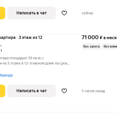
Написать в чат
сейчас
71 000
вартира · 3 этаж из 12
₽
в меся
н.
без залога
без ком
,
1
ртира площадью 39 кв.м. с
на 3 этаже в 12-этажном доме на срок
уховой шкаф
 Аренда
Написать в чат
5 часов назад