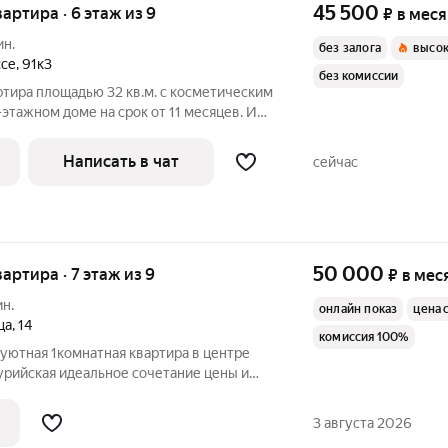
45 500
вартира · 6 этаж из 9
₽
в мес
ин.
без залога
высок
ссе
,
91к3
без комиссии
ртира площадью 32 кв.м. с косметическим
-этажном доме на срок от 11 месяцев. Из
Написать в чат
сейчас
50 000
вартира · 7 этаж из 9
₽
в мес
ин.
онлайн показ
цена 
ца
,
14
комиссия 100%
уютная 1комнатная квартира в центре
сочетание цены и
планировка, и домашнее тепло создают
жаете не просто в жильё, а в свой
3 августа 2026