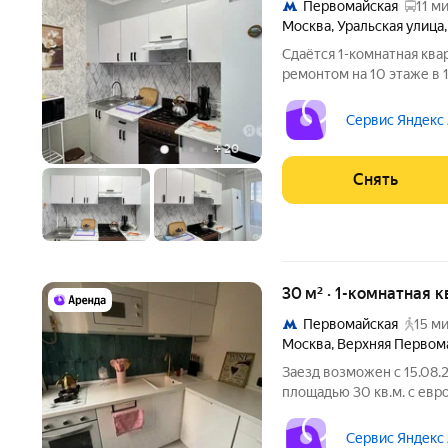
Первомайская
11 ми
Москва
,
Уральская улица
Сдаётся 1-комнатная ква
ремонтом на 10 этаже в 1
Из техники есть: Телевизор Стиральная машина Холодильник
Микроволно
Сервис Яндекс
+
20
Снять
30 м² · 1-комнатная к
Первомайская
15 ми
Москва
,
Верхняя Первом
Заезд возможен с 15.08.
площадью 30 кв.м. с евр
на срок от 11 месяцев. Из техники
Микроволновка Дом - кир
Сервис Яндекс