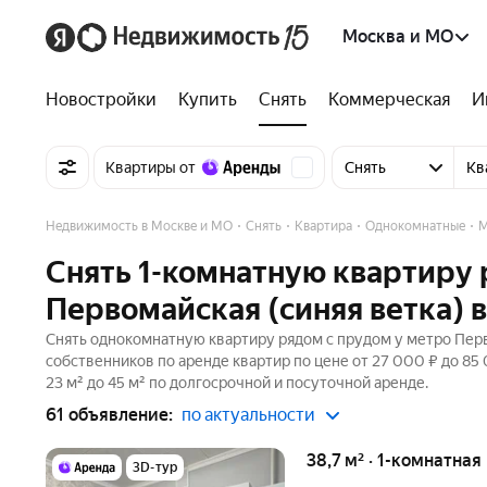
Москва и МО
Новостройки
Купить
Снять
Коммерческая
И
Квартиры от
Снять
Кв
Недвижимость в Москве и МО
Снять
Квартира
Однокомнатные
М
Снять 1-комнатную квартиру 
Первомайская (синяя ветка) 
Снять однокомнатную квартиру рядом с прудом у метро Перво
собственников по аренде квартир по цене от 27 000 ₽ до 8
23 м² до 45 м² по долгосрочной и посуточной аренде.
61 объявление:
по актуальности
38,7 м² · 1-комнатная
3D-тур