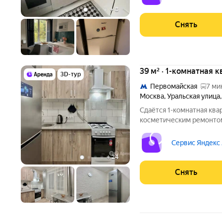
и 1
+
8
Снять
39 м² · 1-комнатная к
3D-тур
Первомайская
7 ми
Москва
,
Уральская улица
Сдаётся 1-комнатная ква
косметическим ремонтом 
от 11 месяцев. Из техники есть: Телевизор Д
Стиральная машина Холодильник Пылесос Дом - блочный, окна
Сервис Яндекс
выходят во двор. В
+
24
Снять