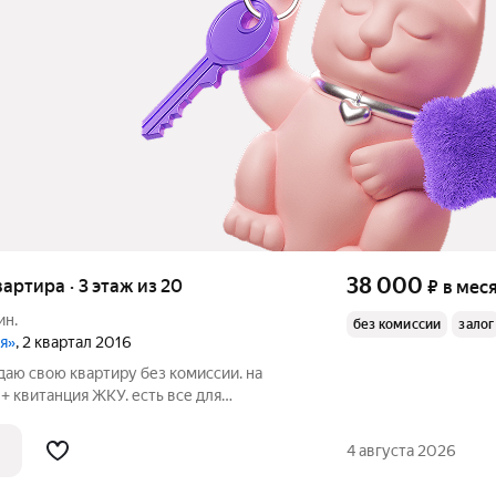
38 000
квартира · 3 этаж из 20
₽
в мес
ин.
без комиссии
залог
ая»
, 2 квартал 2016
даю свою квартиру без комиссии. на
+ квитанция ЖКУ. есть все для
тро 15 минут на маршрутке.
4 августа 2026