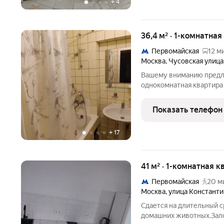
+
4
36,4 м² · 1-комнатная
Первомайская
12 м
Москва
,
Чусовская улица
Вашему вниманию предла
однокомнатная квартира
состояние. Есть все нео
От метро пешая доступн
Показать телефон
долгосрочного проживан
+
17
41 м² · 1-комнатная 
Первомайская
20 м
Москва
,
улица Констант
Сдается на длительный с
домашних животных.Зало