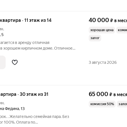
40 000
 квартира · 11 этаж из 14
₽
в мес
ин.
хорошая цена
коми
,
5
залог
гается в аренду отличная
 в хорошем кирпичном доме. Отличное
бходимое для комфортного проживания.
ость. Приглашаем приличных людей для
3 августа 2026
ия.
65 000
квартира · 30 этаж из 31
₽
в мес
ин.
комиссия 50%
зало
ина Федина
,
13
рок. . Желательно семейная пара. Без
г 100%. Оплата по