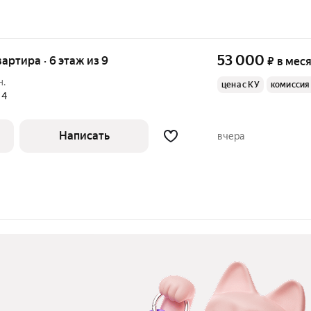
53 000
вартира · 6 этаж из 9
₽
в мес
н.
цена с КУ
комиссия
,
4
Написать
вчера