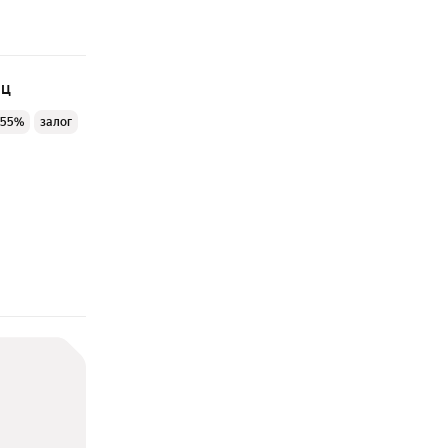
яц
 55%
залог