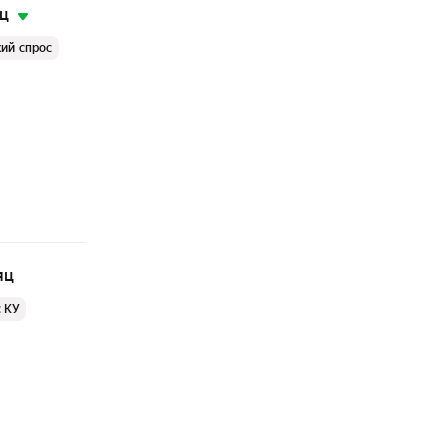
яц
ий спрос
яц
с КУ