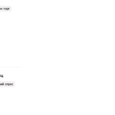
н торг
яц
ий спрос