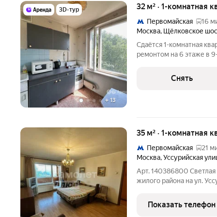
32 м² · 1-комнатная к
3D-тур
Первомайская
16 м
Москва
,
Щёлковское шо
Сдаётся 1-комнатная ква
ремонтом на 6 этаже в 9
техники есть: Телевизор Духовой шкаф Стиральная машина
Холодильник Микроволновка Дом - панельный, окна выходят во
Снять
двор.
+
13
35 м² · 1-комнатная к
Первомайская
21 м
Москва
,
Уссурийская ули
Арт. 140386800 Светлая 
жилого района на ул. Уссурийская идеальное 
комфорта. Продуманная 
ощущение, что вы переез
Показать телефон
личный уголок