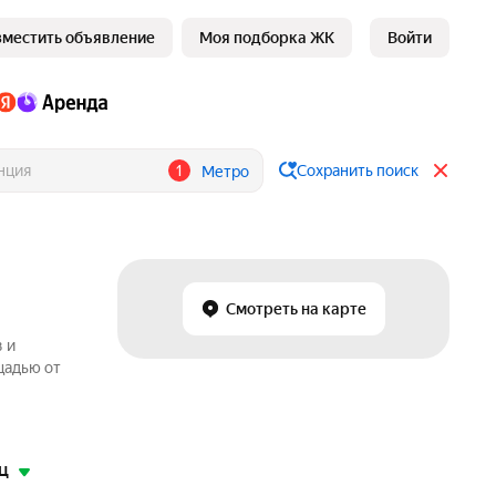
зместить объявление
Моя подборка ЖК
Войти
1
Сохранить поиск
Метро
Смотреть на карте
 и
щадью от
ц