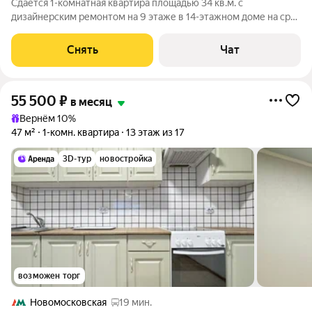
Сдаётся 1-комнатная квартира площадью 34 кв.м. с
дизайнерским ремонтом на 9 этаже в 14-этажном доме на срок
от 11 месяцев. Из техники есть: Телевизор Духовой шкаф
Стиральная машина Холодильник Посудомоечная машина
Снять
Чат
Кондиционер Микроволновка
55 500
₽
в месяц
Вернём 10%
47 м²
1-комн. квартира
13 этаж из 17
3D-тур
новостройка
возможен торг
Новомосковская
19 мин.