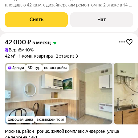
площадью 42 кв.м. с дизайнерским ремонтом на 2 этаже в 14-
этажном доме на срок от 11 месяцев. Из техники есть: Духовой
шкаф Стиральная машина Холодильник Посудомоечная
Снять
Чат
машина Дом -
42 000
₽
в месяц
Вернём 10%
42 м²
1-комн. квартира
2 этаж из 3
3D-тур
новостройка
хорошая цена
возможен торг
Москва
,
район Троицк
,
жилой комплекс Андерсен
,
улица
Андерсена
,
14к1