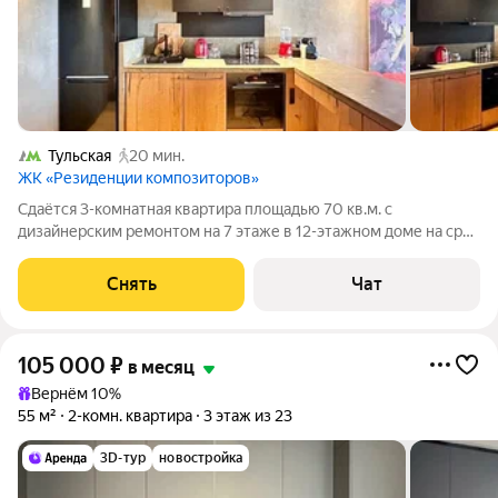
Тульская
20 мин.
ЖК «Резиденции композиторов»
Сдаётся 3-комнатная квартира площадью 70 кв.м. с
дизайнерским ремонтом на 7 этаже в 12-этажном доме на срок
от 11 месяцев. Из техники есть: Телевизор Духовой шкаф
Стиральная машина Холодильник Посудомоечная машина
Снять
Чат
Кондиционер Бойлер
105 000
₽
в месяц
Вернём 10%
55 м²
2-комн. квартира
3 этаж из 23
3D-тур
новостройка