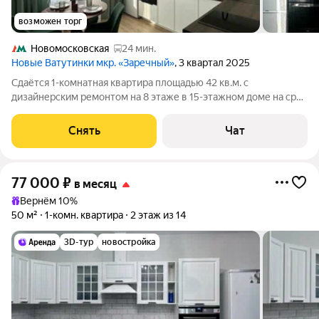
возможен торг
Новомосковская
24 мин.
Новые Ватутинки мкр. «Заречный»
, 3 квартал 2025
Сдаётся 1-комнатная квартира площадью 42 кв.м. с
дизайнерским ремонтом на 8 этаже в 15-этажном доме на срок
от 11 месяцев. Из техники есть: Телевизор Духовой шкаф
Стиральная машина Холодильник Посудомоечная машина
Снять
Чат
Кондиционер Микроволновка
77 000
₽
в месяц
Вернём 10%
50 м²
1-комн. квартира
2 этаж из 14
3D-тур
новостройка