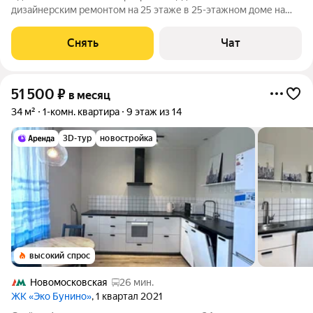
дизайнерским ремонтом на 25 этаже в 25-этажном доме на
срок от 11 месяцев. Из техники есть: Телевизор Духовой шкаф
Стиральная машина Холодильник Бойлер Микроволновка
Снять
Чат
Пылесос Дом - монолитный,
51 500
₽
в месяц
34 м²
1-комн. квартира
9 этаж из 14
3D-тур
новостройка
высокий спрос
Новомосковская
26 мин.
ЖК «Эко Бунино»
, 1 квартал 2021