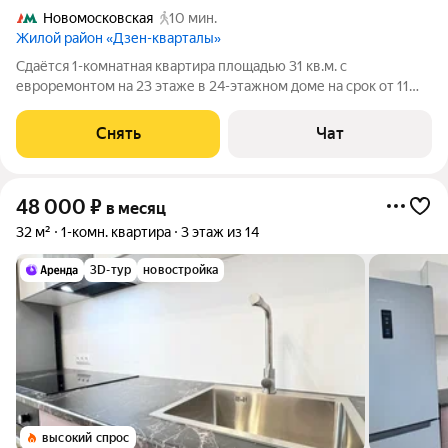
Новомосковская
10 мин.
Жилой район «Дзен-кварталы»
Сдаётся 1-комнатная квартира площадью 31 кв.м. с
евроремонтом на 23 этаже в 24-этажном доме на срок от 11
месяцев. Из техники есть: Духовой шкаф Стиральная машина
Холодильник Кондиционер Микроволновка Дом - монолитный,
Снять
Чат
окна выходят на улицу. В
48 000
₽
в месяц
32 м²
1-комн. квартира
3 этаж из 14
3D-тур
новостройка
высокий спрос