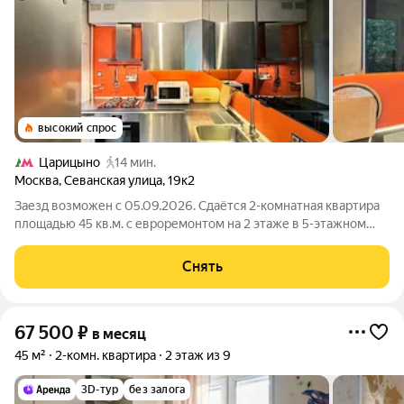
высокий спрос
Царицыно
14 мин.
Москва
,
Севанская улица
,
19к2
Заезд возможен с 05.09.2026. Сдаётся 2-комнатная квартира
площадью 45 кв.м. с евроремонтом на 2 этаже в 5-этажном
доме на срок от 11 месяцев. Из техники есть: Телевизор
Духовой шкаф Стиральная машина Холодильник
Снять
Посудомоечная машина Бойлер
67 500
₽
в месяц
45 м²
2-комн. квартира
2 этаж из 9
3D-тур
без залога