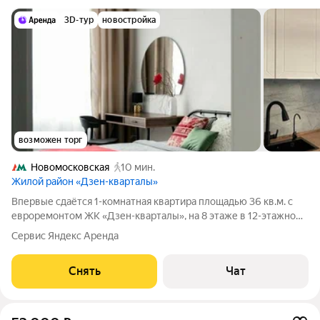
3D-тур
новостройка
возможен торг
Новомосковская
10 мин.
Жилой район «Дзен-кварталы»
Впервые сдаётся 1-комнатная квартира площадью 36 кв.м. с
евроремонтом ЖК «Дзен-кварталы», на 8 этаже в 12-этажном
доме на срок от 11 месяцев. Из техники есть: Телевизор
Сервис Яндекс Аренда
Духовой шкаф Стиральная машина Холодильник
Посудомоечная машина
Снять
Чат