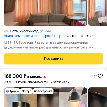
Ботанический сад
13 мин.
Апарт-комплекс «Легендарный квартал»
, 2 квартал 2023
Id 66457. Березовый квартал в вашем распоряжении:
двухкомнатная квартира с дизайнерским ремонтом в ЖК
«Легендарный квартал» Эта квартира редкая возможность
поселиться в доме, построенном в 2023 году, и сразу же
Позвонить
наслаждаться продуманным
168 000
₽
в месяц
70 м²
3-комн. апартаменты
7 этаж из 12
3D-тур
новостройка