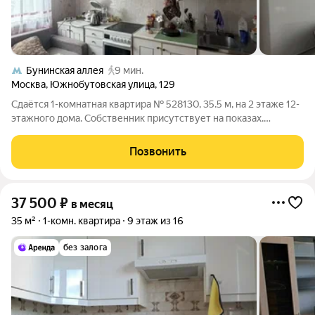
Бунинская аллея
9 мин.
Москва
,
Южнобутовская улица
,
129
Сдаётся 1-комнатная квартира № 528130, 35.5 м, на 2 этаже 12-
этажного дома. Собственник присутствует на показах.
Коммунальные платежи включены в стоимость. Счетчики
оплачиваются отдельно. По условиям проживания: можно с
Позвонить
детьми, можно с питомцами.
37 500
₽
в месяц
35 м²
1-комн. квартира
9 этаж из 16
без залога