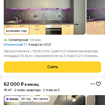
возможен торг
Селигерская
9 мин.
Ильменский 17
, 4 квартал 2021
Заезд возможен с 10.08.2026. Сдаётся 2-комнатная квартира
площадью 55 кв.м. с евроремонтом на 3 этаже в 23-этажном
доме на срок от 11 месяцев. Из техники есть: Телевизор
Духовой шкаф Стиральная машина Холодильник
Снять
Посудомоечная машина
62 000
₽
в месяц
45 м²
2-комн. квартира
2 этаж из 5
3D-тур
без залога