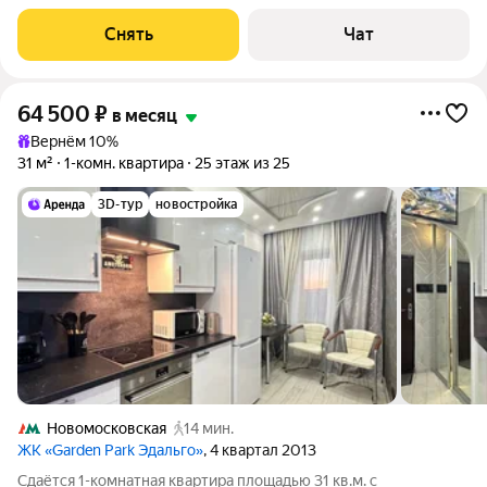
Посудомоечная машина
Снять
Чат
64 500
₽
в месяц
Вернём 10%
31 м²
1-комн. квартира
25 этаж из 25
3D-тур
новостройка
Новомосковская
14 мин.
ЖК «Garden Park Эдальго»
, 4 квартал 2013
Сдаётся 1-комнатная квартира площадью 31 кв.м. с