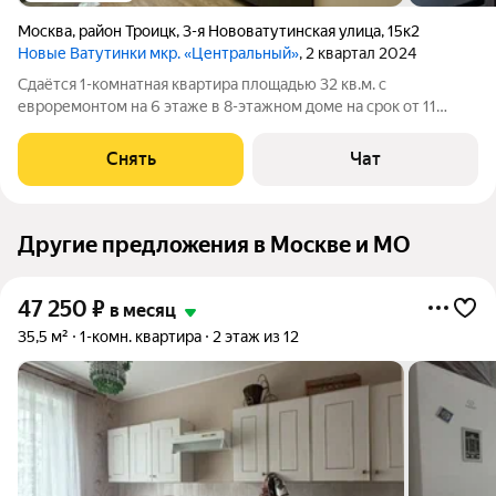
Москва
,
район Троицк
,
3-я Нововатутинская улица
,
15к2
Новые Ватутинки мкр. «Центральный»
, 2 квартал 2024
Сдаётся 1-комнатная квартира площадью 32 кв.м. с
евроремонтом на 6 этаже в 8-этажном доме на срок от 11
месяцев. Из техники есть: Телевизор Стиральная машина
Холодильник Микроволновка Пылесос Дом - монолитный,
Снять
Чат
окна выходят во двор. В подъезде 2
Другие предложения в Москве и МО
47 250
₽
в месяц
35,5 м²
1-комн. квартира
2 этаж из 12