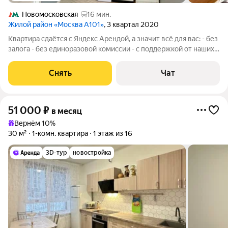
Новомосковская
16 мин.
Жилой район «Москва А101»
, 3 квартал 2020
Квартира сдаётся с Яндекс Арендой, а значит всё для вас: - без
залога - без единоразовой комиссии - с поддержкой от наших
специалистов в процессе проживания. Мы можем показать
вам квартиру онлайн это так же детально, как вживую, только
Снять
Чат
вы не тратите
51 000
₽
в месяц
Вернём 10%
30 м²
1-комн. квартира
1 этаж из 16
3D-тур
новостройка