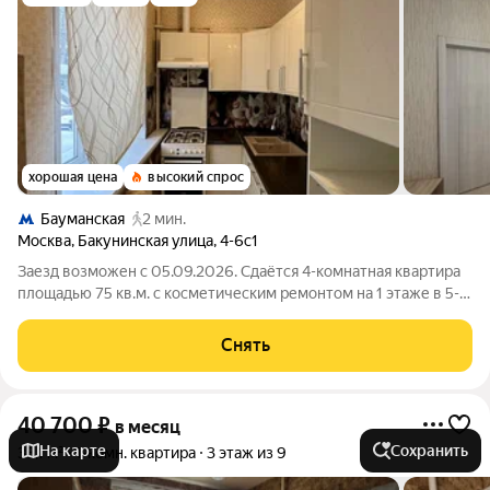
хорошая цена
высокий спрос
Бауманская
2 мин.
Москва
,
Бакунинская улица
,
4-6с1
Заезд возможен с 05.09.2026. Сдаётся 4-комнатная квартира
площадью 75 кв.м. с косметическим ремонтом на 1 этаже в 5-
этажном доме на срок от 11 месяцев. Из техники есть:
Телевизор Духовой шкаф Стиральная машина Холодильник
Снять
Бойлер Дом - кирпичный,
40 700
₽
в месяц
На карте
Сохранить
33,1 м²
1-комн. квартира
3 этаж из 9