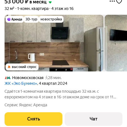
53 000
₽
в месяц
32 м²
1-комн. квартира
4 этаж из 16
3D-тур
новостройка
высокий спрос
Новомосковская
28 мин.
ЖК «Эко Бунино»
, 4 квартал 2024
Сдаётся 1-комнатная квартира площадью 32 кв.м. с
евроремонтом на 4 этаже в 16-этажном доме на срок от 11
месяцев. Из техники есть: Телевизор Духовой шкаф
Сервис Яндекс Аренда
Стиральная машина Холодильник Пылесос Дом - монолитный,
окна выходят во двор. В подъезде 2
Снять
Чат