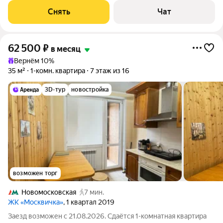
Холодильник Посудомоечная машина Микроволновка Дом -
Снять
Чат
монолитный, окна выходят на
62 500
₽
в месяц
Вернём 10%
35 м²
1-комн. квартира
7 этаж из 16
3D-тур
новостройка
возможен торг
Новомосковская
7 мин.
ЖК «Москвичка»
, 1 квартал 2019
Заезд возможен с 21.08.2026. Сдаётся 1-комнатная квартира