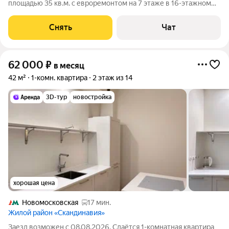
площадью 35 кв.м. с евроремонтом на 7 этаже в 16-этажном
доме на срок от 11 месяцев. Из техники есть: Стиральная
машина Холодильник Дом - монолитный, окна выходят во
Снять
Чат
двор. В подъезде 2 лифта
62 000
₽
в месяц
42 м²
1-комн. квартира
2 этаж из 14
3D-тур
новостройка
хорошая цена
Новомосковская
17 мин.
Жилой район «Скандинавия»
Заезд возможен с 08.08.2026. Сдаётся 1-комнатная квартира