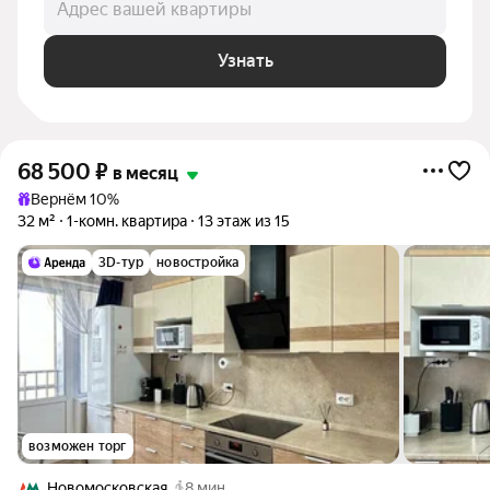
Адрес вашей квартиры
Узнать
68 500
₽
в месяц
Вернём 10%
32 м²
1-комн. квартира
13 этаж из 15
3D-тур
новостройка
возможен торг
Новомосковская
8 мин.