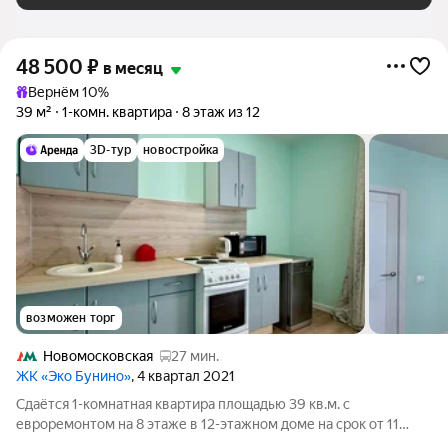
48 500
₽
в месяц
Вернём 10%
39 м²
1-комн. квартира
8 этаж из 12
3D-тур
новостройка
возможен торг
Новомосковская
27 мин.
ЖК «Эко Бунино»
, 4 квартал 2021
Сдаётся 1-комнатная квартира площадью 39 кв.м. с
евроремонтом на 8 этаже в 12-этажном доме на срок от 11
месяцев. Из техники есть: Духовой шкаф Стиральная машина