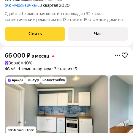
ЖК «Москвичка»
, 3 квартал 2020
Сдаётся 1-комнатная квартира площадью 32 кв.м. с
косметическим ремонтом на 13 этаже в 15-этажном доме на
срок от 11 месяцев. Из техники есть: Телевизор Духовой шкаф
Стиральная машина Холодильник Посудомоечная машина
Снять
Чат
Кондиционер Микроволновка
66 000
₽
в месяц
Вернём 10%
46 м²
1-комн. квартира
3 этаж из 15
3D-тур
новостройка
возможен торг