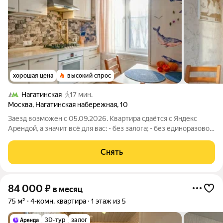
хорошая цена
высокий спрос
Нагатинская
17 мин.
Москва
,
Нагатинская набережная
,
10
Заезд возможен с 05.09.2026. Квартира сдаётся с Яндекс
Арендой, а значит всё для вас: - без залога; - без единоразовой
комиссии; - с поддержкой от наших специалистов в процессе
проживания. Мы можем показать вам квартиру онлайн это так
Снять
же детально,
84 000
₽
в месяц
75 м²
4-комн. квартира
1 этаж из 5
3D-тур
залог