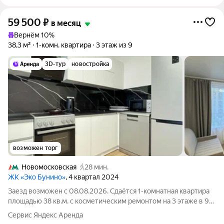
59 500
₽
в месяц
Вернём 10%
38,3 м²
1-комн. квартира
3 этаж из 9
3D-тур
новостройка
возможен торг
Новомосковская
28 мин.
ЖК «Эко Бунино»
, 4 квартал 2024
Заезд возможен с 08.08.2026. Сдаётся 1-комнатная квартира
площадью 38 кв.м. с косметическим ремонтом на 3 этаже в 9-
этажном доме на срок от 11 месяцев. Из техники есть:
Сервис Яндекс Аренда
Телевизор Духовой шкаф Стиральная машина Холодильник