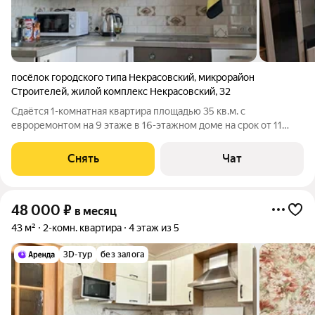
посёлок городского типа Некрасовский
,
микрорайон
Строителей
,
жилой комплекс Некрасовский
,
32
Сдаётся 1-комнатная квартира площадью 35 кв.м. с
евроремонтом на 9 этаже в 16-этажном доме на срок от 11
месяцев. Из техники есть: Телевизор Духовой шкаф
Стиральная машина Микроволновка Дом - монолитный, окна
Снять
Чат
выходят во двор и на улицу. В
48 000
₽
в месяц
43 м²
2-комн. квартира
4 этаж из 5
3D-тур
без залога