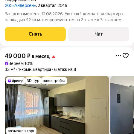
ЖК «Андерсен»
, 2 квартал 2016
Заезд возможен с 12.08.2026. Уютная 1-комнатная квартира
площадью 42 кв.м. с евроремонтом на 2 этаже в 3-этажном
кирпичном доме на срок от 11 месяцев в ЖК Андерсен на
огороженной территории на берегу реки Десны рядом с
Снять
Чат
оборудованным парком. Из
49 000
₽
в месяц
Вернём 10%
32 м²
1-комн. квартира
6 этаж из 8
3D-тур
новостройка
возможен торг