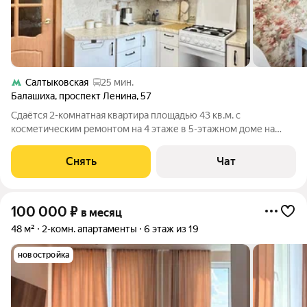
Салтыковская
25 мин.
Балашиха
,
проспект Ленина
,
57
Сдаётся 2-комнатная квартира площадью 43 кв.м. с
косметическим ремонтом на 4 этаже в 5-этажном доме на
срок от 11 месяцев. Из техники есть: Телевизор Духовой шкаф
Стиральная машина Холодильник Кондиционер
Снять
Чат
Микроволновка Дом - кирпичный, окна
100 000
₽
в месяц
48 м²
2-комн. апартаменты
6 этаж из 19
новостройка