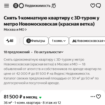
Снять 1-комнатную квартиру c 3D-туром у
метро Новомосковская (красная ветка)
Москва и МО
AI
Фильтры
1 комн.
Новомосковская
3
18 предложений
•
по актуальности
Снять однокомнатную квартиру c 3D-туром у метро
Новомосковская (красная ветка) в Москве и МО — 18
объявлений от агентств и собственников по аренде квартир по
цене от 42 000 ₽ до 81 500 ₽ на Яндекс Недвижимости.
Каталог свежих предложений площадью от 30 м² до 50 м² по
долгосрочной и посуточной аренде.
81 500
₽
в месяц
36 м²
1-комн. квартира
8 этаж из 12