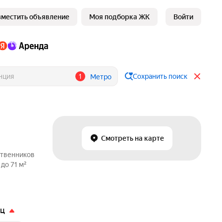
зместить объявление
Моя подборка ЖК
Войти
1
Сохранить поиск
Метро
Смотреть на карте
ственников
до 71 м²
яц