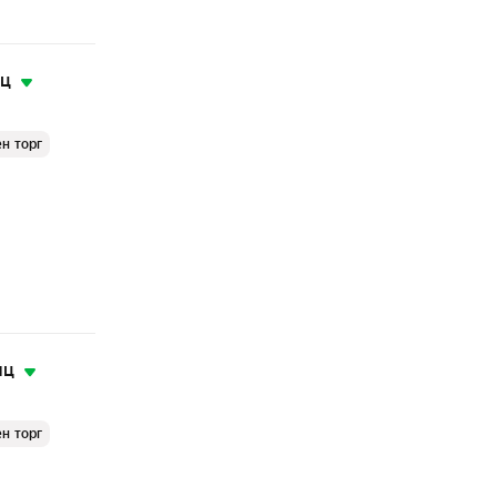
яц
н торг
яц
н торг