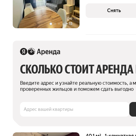
есть: Телевизор Духовой шкаф Холодильник Микроволновка Дом
- монолитный, окна выход
Снять
+
13
СКОЛЬКО СТОИТ АРЕНДА
Введите адрес и узнайте реальную стоимость, а 
проверенных жильцов и поможем сдать выгодно
Адрес вашей квартиры
40,1 м² · 1-комнатная