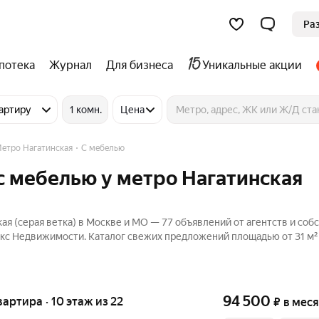
Ра
потека
Журнал
Для бизнеса
Уникальные акции
артиру
1 комн.
Цена
етро Нагатинская
С мебелью
с мебелью у метро Нагатинская
я (серая ветка) в Москве и МО — 77 объявлений от агентств и соб
екс Недвижимости. Каталог свежих предложений площадью от 31 м² 
94 500
квартира · 10 этаж из 22
₽
в мес