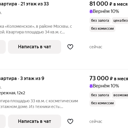
81 000
вартира · 21 этаж из 33
₽
в мес
Вернём 10%
.
без залога
цена без
а «Коломенское», в районе Москвы, с
без комиссии
й. Квартира площадью 34 кв.м. с
33-этажном доме 2025 г. постройки на
аговой доступности расположены
Написать в чат
сейчас
73 000
вартира · 3 этаж из 9
₽
в мес
Вернём 10%
.
бережная
,
12к2
без залога
возможе
ртира площадью 33 кв.м. с косметическим
без комиссии
-этажном доме. Из техники есть:
Написать в чат
сейчас