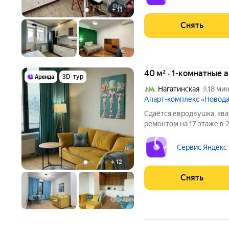
Микроволновка Дом -
+
11
Снять
40 м² · 1-комнатные 
3D-тур
Нагатинская
18 мин
Апарт-комплекс «Новод
Сдаётся евродвушка, ква
ремонтом на 17 этаже в 
Духовой шкаф Стиральная машина Холодильник Посудомоечная
машина Кондиционер Телевизор По договоренности с
Сервис Яндекс
собственником,
+
12
Снять