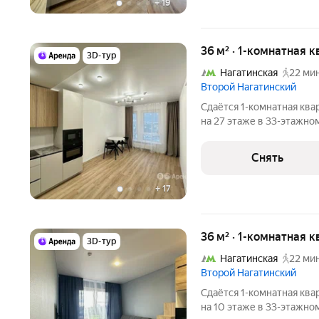
+
19
36 м² · 1-комнатная 
3D-тур
Нагатинская
22 мин
Второй Нагатинский
Сдаётся 1-комнатная ква
на 27 этаже в 33-этажном
есть: Духовой шкаф Стиральная машина Холодильник
Посудомоечная машина Д
Снять
улицу. В
+
17
36 м² · 1-комнатная 
3D-тур
Нагатинская
22 мин
Второй Нагатинский
Сдаётся 1-комнатная ква
на 10 этаже в 33-этажном