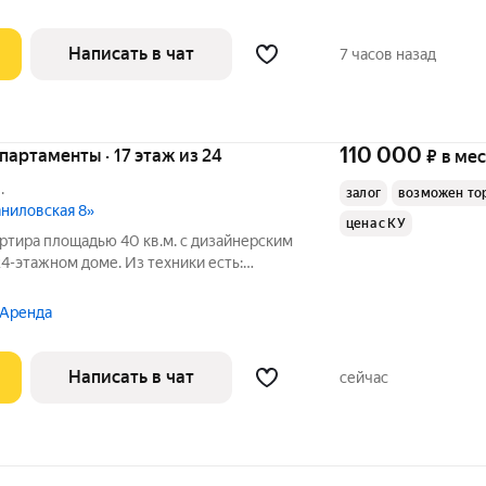
Написать в чат
7 часов назад
110 000
апартаменты · 17 этаж из 24
₽
в ме
.
залог
возможен то
аниловская 8»
цена с КУ
ртира площадью 40 кв.м. с дизайнерским
24-этажном доме. Из техники есть:
 Аренда
Написать в чат
сейчас