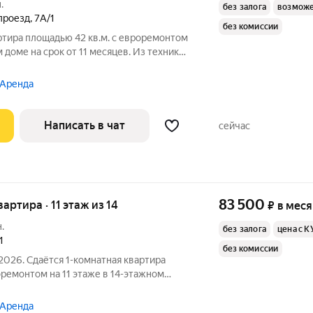
.
без залога
возможе
проезд
,
7А/1
без комиссии
ртира площадью 42 кв.м. с евроремонтом
 доме на срок от 11 месяцев. Из техники
Посудомоечная машина Кондиционер Микроволновка Пылесос
 Аренда
Написать в чат
сейчас
83 500
вартира · 11 этаж из 14
₽
в мес
.
без залога
цена с К
1
без комиссии
2026. Сдаётся 1-комнатная квартира
оремонтом на 11 этаже в 14-этажном
 Аренда