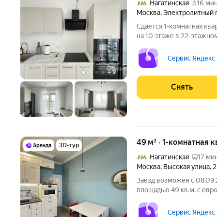
Нагатинская
16 мин
Москва
,
Электролитный 
Сдаётся 1-комнатная ква
на 10 этаже в 22-этажном
есть: Телевизор Духовой шкаф Стиральная машина Холодильник
Сервис Яндекс
+
9
Снять
49 м² · 1-комнатная к
3D-тур
Нагатинская
17 мин
Москва
,
Высокая улица
,
2
Заезд возможен с 08.09.
площадью 49 кв.м. с евр
доме. Из техники есть: Духовой шкаф Стиральная машина
Холодильник Посудомоечная машина Кондиционер Бойлер
Сервис Яндекс