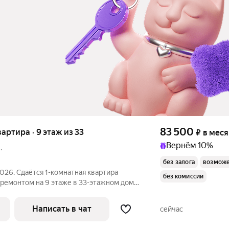
83 500
вартира · 9 этаж из 33
₽
в мес
Вернём 10%
.
без залога
возможе
2026. Сдаётся 1-комнатная квартира
без комиссии
оремонтом на 9 этаже в 33-этажном доме
Духовой шкаф Стиральная
машина Холодильник Посудомоечная машина Кондиционер
Написать в чат
сейчас