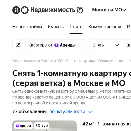
Москва и МО
Новостройки
Купить
Снять
Коммерческая
И
Квартиры от
Снять
Кв
Недвижимость в Москве и МО
Снять
Квартира
Однокомнатные
М
Снять 1-комнатную квартиру 
(серая ветка) в Москве и МО
Снять однокомнатную квартиру с мебелью у метро Нагатинска
по аренде квартир по цене от 60 000 ₽ до 150 000 ₽ на Янд
по долгосрочной и посуточной аренде.
77 объявлений:
по актуальности
42 м² · 1-комнатная 
3D-тур