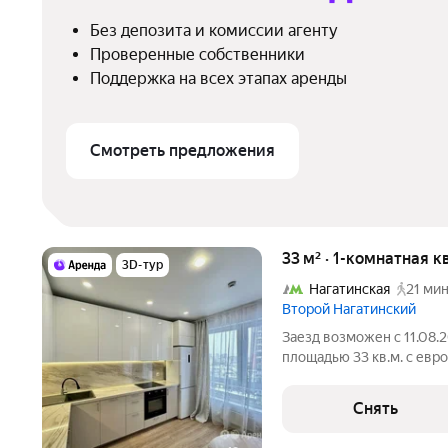
Без депозита и комиссии агенту
Проверенные собственники
Поддержка на всех этапах аренды
Смотреть предложения
33 м² · 1-комнатная к
3D-тур
Нагатинская
21 мин
Второй Нагатинский
Заезд возможен с 11.08.
площадью 33 кв.м. с евр
на срок от 11 месяцев. Из техники есть: 
Снять