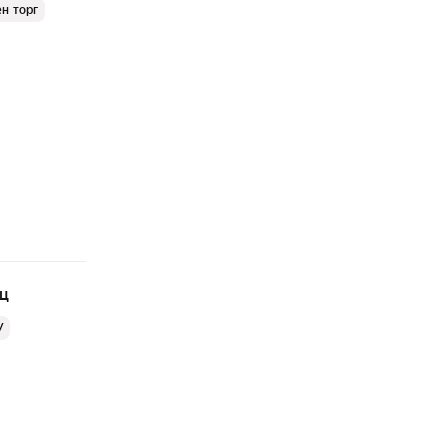
н торг
яц
У