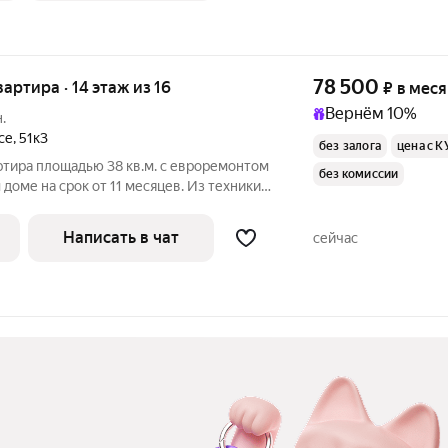
78 500
вартира · 14 этаж из 16
₽
в мес
Вернём 10%
.
се
,
51к3
без залога
цена с К
ртира площадью 38 кв.м. с евроремонтом
без комиссии
 доме на срок от 11 месяцев. Из техники
Посудомоечная машина Бойлер Микроволновка Дом - панельный,
Написать в чат
сейчас