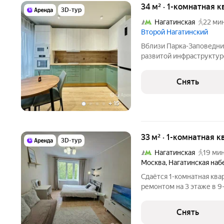
34 м² · 1-комнатная к
3D-тур
Нагатинская
22 мин
Второй Нагатинский
Вблизи Парка-Заповедник
развитой инфраструктуро
ремонтом на 21 этаже в 
срок от 11 месяцев. В ш
Снять
магазины, парки,
+
15
33 м² · 1-комнатная к
3D-тур
Нагатинская
19 мин
Москва
,
Нагатинская на
Сдаётся 1-комнатная ква
ремонтом на 3 этаже в 9
Холодильник Двухконфорочная газовая плита Микроволновка
Чайник Стиральная машина с сушкой Роутер Пылесос Телевизор
Снять
Дом -