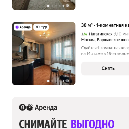
+
19
38 м² · 1-комнатная к
3D-тур
Нагатинская
10 мин
Москва
,
Варшавское шос
Сдаётся 1-комнатная ква
на 14 этаже в 16-этажном
есть: Телевизор Духовой шкаф Стиральная машина Холодильник
Снять
+
19
СНИМАЙТЕ 
ВЫГОДНО