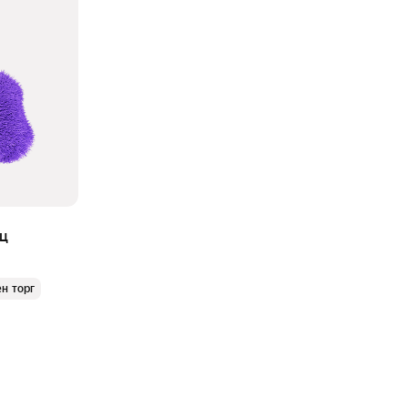
яц
н торг