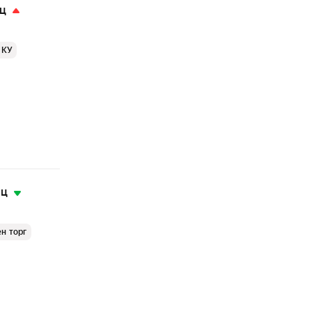
яц
 КУ
яц
н торг