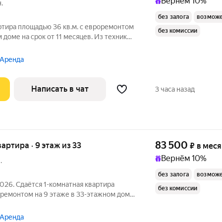
Вернём 10%
.
без залога
возможе
ртира площадью 36 кв.м. с евроремонтом
без комиссии
 доме на срок от 11 месяцев. Из техники
ят на улицу. В подъезде 4 лифта - 2
 Аренда
Написать в чат
3 часа назад
83 500
вартира · 9 этаж из 33
₽
в мес
Вернём 10%
.
без залога
возможе
2026. Сдаётся 1-комнатная квартира
без комиссии
оремонтом на 9 этаже в 33-этажном доме
Духовой шкаф Стиральная
машина Холодильник Посудомоечная машина Кондиционер
 Аренда