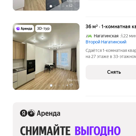
+
12
36 м² · 1-комнатная 
3D-тур
Нагатинская
22 мин
Второй Нагатинский
Сдаётся 1-комнатная ква
на 27 этаже в 33-этажном
есть: Духовой шкаф Стиральная машина Холодильник
Посудомоечная машина Д
Снять
улицу. В
+
17
СНИМАЙТЕ 
ВЫГОДНО