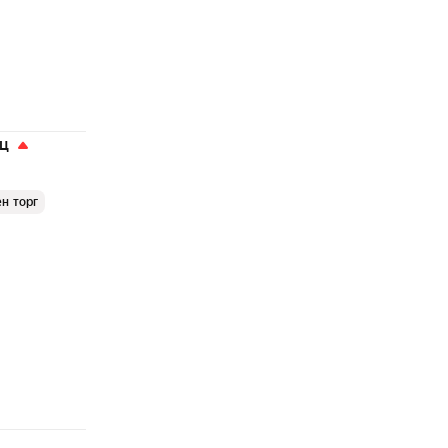
яц
н торг