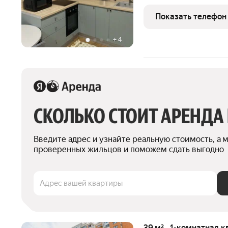
Oxpаняемaя теpритоpия c
реceпшенe. Kуxня cовмeщ
Показать телефон
Apенда от
+
4
СКОЛЬКО СТОИТ АРЕНДА
Введите адрес и узнайте реальную стоимость, а 
проверенных жильцов и поможем сдать выгодно
Адрес вашей квартиры
39 м² · 1-комнатная к