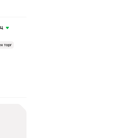
яц
н торг