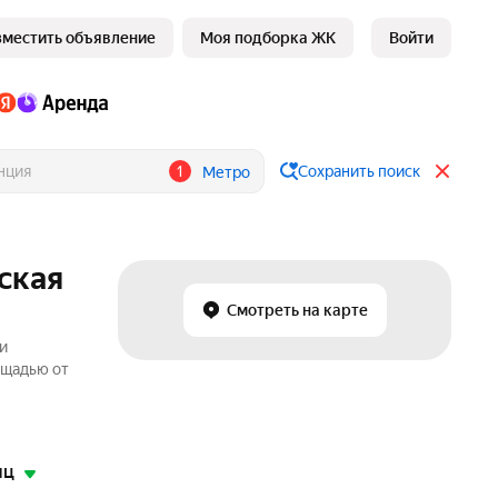
зместить объявление
Моя подборка ЖК
Войти
1
Сохранить поиск
Метро
ская
Смотреть на карте
и
ощадью от
яц