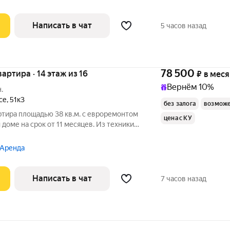
Написать в чат
5 часов назад
78 500
вартира · 14 этаж из 16
₽
в мес
Вернём 10%
.
се
,
51к3
без залога
возможе
ртира площадью 38 кв.м. с евроремонтом
цена с КУ
 доме на срок от 11 месяцев. Из техники
Посудомоечная машина Бойлер Микроволновка Дом - панельный,
 Аренда
Написать в чат
7 часов назад