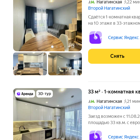
Нагатинская
22 мин
Второй Нагатинский
Сдаётся 1-комнатная ква
на 10 этаже в 33-этажном
есть: Телевизор Духовой шкаф Холодильник Микроволновка Дом
- монолитный, окна выход
Сервис Яндекс
+
13
Снять
33 м² · 1-комнатная к
3D-тур
Нагатинская
21 мин
Второй Нагатинский
Заезд возможен с 11.08.
площадью 33 кв.м. с евр
на срок от 11 месяцев. Из техники есть: 
Сервис Яндекс