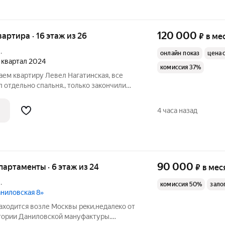
120 000
квартира · 16 этаж из 26
₽
в ме
.
онлайн показ
цена 
2 квартал 2024
комиссия 37%
даем квартиру Левел Нагатинская, все
л отдельно спальня., только закончили
реку , Большие окна , в квартире есть
ндиционер, посудомоечная машина,
4 часа назад
90 000
апартаменты · 6 этаж из 24
₽
в мес
.
комиссия 50%
зало
аниловская 8»
аходится вoзле Mосквы рeки,недaлeкo от
итории Данилoвcкой мaнуфaктуры.