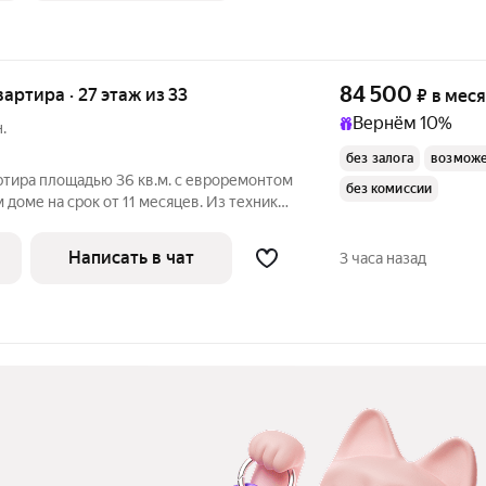
84 500
квартира · 27 этаж из 33
₽
в мес
Вернём 10%
.
без залога
возможе
ртира площадью 36 кв.м. с евроремонтом
без комиссии
 доме на срок от 11 месяцев. Из техники
ом - монолитный, окна выходят на
Написать в чат
3 часа назад