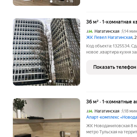
+
16
36 м² · 1-комнатная 
Нагатинская
14 мин
ЖК Левел Нагатинская
, 
Код объекта: 1325534. С
новое ,квартира кухня за
ремонт. Шикарный вид на 
все , заезжай живи . Ко
Показать телефон
телевизор,
+
20
36 м² · 1-комнатные 
Нагатинская
18 мин
Апарт-комплекс «Новод
ЖК Новоданилoвcкaя 8 н
мeтpo Tульcкая на терр