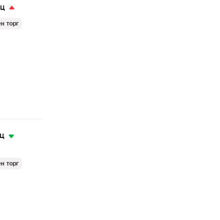
яц
н торг
яц
н торг