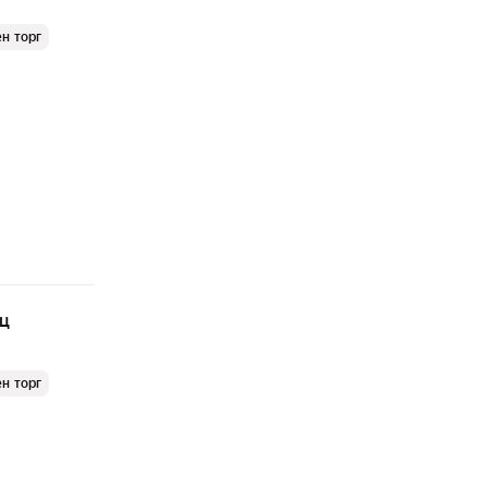
н торг
яц
н торг