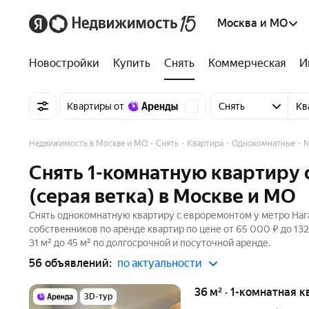
Москва и МО
Новостройки
Купить
Снять
Коммерческая
И
Квартиры от
Снять
Кв
Недвижимость в Москве и МО
Снять
Квартира
Однокомнатные
М
Снять 1-комнатную квартиру 
(серая ветка) в Москве и МО
Снять однокомнатную квартиру с евроремонтом у метро Нагат
собственников по аренде квартир по цене от 65 000 ₽ до 1
31 м² до 45 м² по долгосрочной и посуточной аренде.
56 объявлений:
по актуальности
36 м² · 1-комнатная 
3D-тур