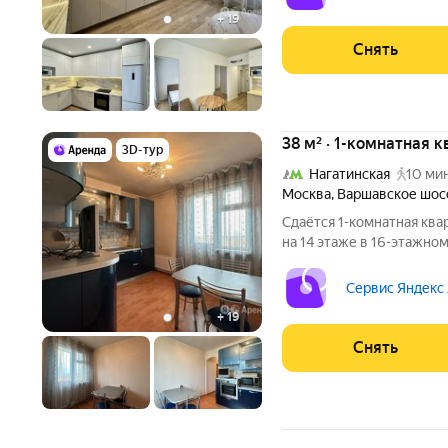
+
19
Снять
38 м² · 1-комнатная к
3D-тур
Нагатинская
10 мин
Москва
,
Варшавское шос
Сдаётся 1-комнатная ква
на 14 этаже в 16-этажном
есть: Телевизор Духовой шкаф Стиральная машина Холодильник
Сервис Яндекс
+
19
Снять