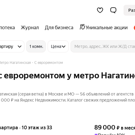
Ра
потека
Журнал
Для бизнеса
Уникальные акции
артиру
1 комн.
Цена
етро Нагатинская
С евроремонтом
с евроремонтом у метро Нагатин
инская (серая ветка) в Москве и МО — 56 объявлений от агентств 
32 000 ₽ на Яндекс Недвижимости. Каталог свежих предложений пл
89 000
квартира · 10 этаж из 33
₽
в мес