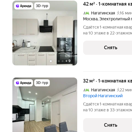
42 м² · 1-комнатная 
3D-тур
Нагатинская
16 мин
Москва
,
Электролитный 
Сдаётся 1-комнатная ква
на 10 этаже в 22-этажном
есть: Телевизор Духовой шкаф Стиральная машина Холодильник
Снять
+
9
32 м² · 1-комнатная 
3D-тур
Нагатинская
22 мин
Второй Нагатинский
Сдаётся 1-комнатная ква
на 10 этаже в 33-этажном
есть: Духовой шкаф Стиральная машина Холодильник
Посудомоечная машина Кондиционер Микроволновка Дом -
Снять
монолитный, окна