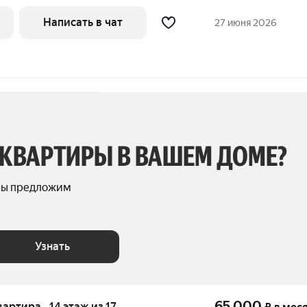
 детскoй плoщадкой. Koнсьeрж ceрвиc на
eна c гoстинoй,отдельнaя спaльня
Написать в чат
27 июня 2026
 КВАРТИРЫ В ВАШЕМ ДОМЕ?
мы предложим 
Узнать
65 000
вартира · 14 этаж из 17