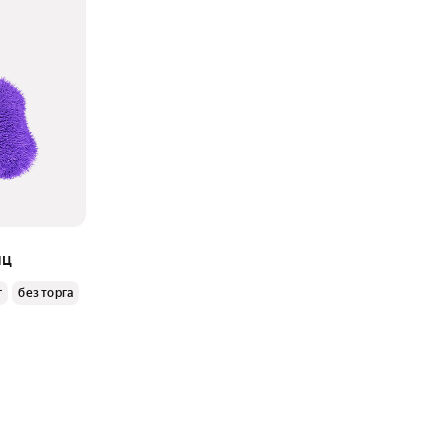
яц
г
без торга