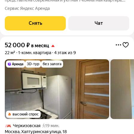
представлена современная и уютная 1-комнатная квартира,
расположенная на 16 этаже 16-этажного дома. Высокий этаж
Сервис Яндекс Аренда
обеспечивает прекрасный вид из окон и тихую обстановку.
Удобства: светлый и уютный интерьер
Снять
Чат
52 000
₽
в месяц
22 м²
1-комн. квартира
4 этаж из 9
3D-тур
без залога
высокий спрос
Черкизовская
19 мин.
Москва
,
Халтуринская улица
,
18