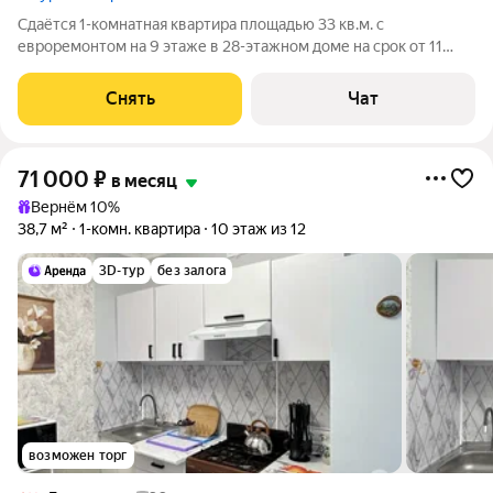
Сдаётся 1-комнатная квартира площадью 33 кв.м. с
евроремонтом на 9 этаже в 28-этажном доме на срок от 11
месяцев. Из техники есть: Телевизор Духовой шкаф
Стиральная машина Холодильник Посудомоечная машина
Снять
Чат
Кондиционер Микроволновка Дом -
71 000
₽
в месяц
Вернём 10%
38,7 м²
1-комн. квартира
10 этаж из 12
3D-тур
без залога
возможен торг