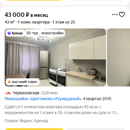
43 000
₽
в месяц
43 м²
1-комн. квартира
1 этаж из 25
3D-тур
новостройка
высокий спрос
Черкизовская
28 мин.
Микрорайон «Щитниково Изумрудный»
, 4 квартал 2015
Сдаётся 1-комнатная квартира площадью 43 кв.м. с
евроремонтом на 1 этаже в 25-этажном доме на срок от 11
месяцев. Из техники есть: Телевизор Духовой шкаф
Сервис Яндекс Аренда
Стиральная машина Холодильник Микроволновка Дом -