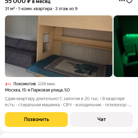
55 000
₽
в месяц
31 м²
1-комн. квартира
3 этаж из 9
Локомотив
18 мин.
Москва
,
15-я Парковая улица
,
50
Сдам квартиру длительно! С залогом в 20 тыс. ! В квартире
есть: - стиральная машинка - СВЧ - холодильник - телевизор -
интернет - двуспальный диван - двухъярусная диван-кровать,
3 спальных места - вместительная гардеробная Есть
Позвонить
Чат
недоделки по ремонту,