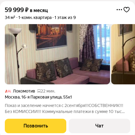
59 999
₽
в месяц
34 м²
1-комн. квартира
1 этаж из 9
Локомотив
22 мин.
Москва
,
16-я Парковая улица
,
55к1
Показ и заселение начнется с 2сентября!!!СОБСТВЕННИК!!!
Без КОМИССИИ!!! Коммунальные платежи в сумме 10 тыс
рублей оплачиваются дополнительно.До метро Щелковская
на маршрутке 5 минут .Остановка рядом с домом .Отличная
Позвонить
Чат
квартира у торгового центра