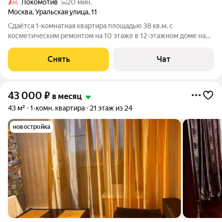
Локомотив
20 мин.
Москва
,
Уральская улица
,
11
Сдаётся 1-комнатная квартира площадью 38 кв.м. с
косметическим ремонтом на 10 этаже в 12-этажном доме на
срок от 11 месяцев. Из техники есть: Телевизор Стиральная
машина Холодильник Микроволновка Пылесос Дом - блочный,
Снять
Чат
окна выходят во двор. В
43 000
₽
в месяц
43 м²
1-комн. квартира
21 этаж из 24
новостройка