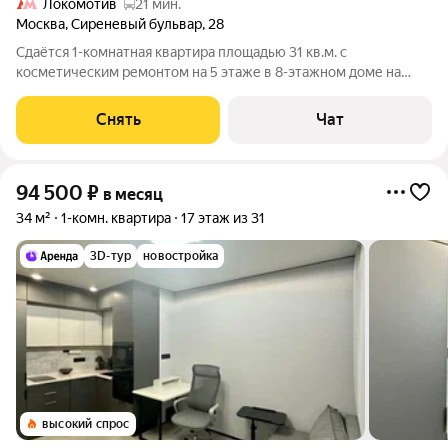
Локомотив
21 мин.
Москва
,
Сиреневый бульвар
,
28
Сдаётся 1-комнатная квартира площадью 31 кв.м. с
косметическим ремонтом на 5 этаже в 8-этажном доме на
срок от 11 месяцев. Из техники есть: Телевизор Стиральная
машина Холодильник Посудомоечная машина Кондиционер
Снять
Чат
Микроволновка Пылесос Дом -
94 500
₽
в месяц
34 м²
1-комн. квартира
17 этаж из 31
3D-тур
новостройка
высокий спрос