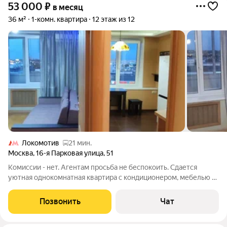
53 000
₽
в месяц
36 м²
1-комн. квартира
12 этаж из 12
Локомотив
21 мин.
Москва
,
16-я Парковая улица
,
51
Комиссии - нет. Агентам просьба не беспокоить. Сдается
уютная однокомнатная квартира с кондиционером, мебелью и
техникой. Большая встроенная гардеробная. Квартира теплая,
сделан качественный ремонт. 5-8 минут на автобусе до
Позвонить
Чат
станции метро Щелковская.