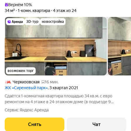
Вернём 10%
34 м²
1-комн. квартира
4 этаж из 24
3D-тур
новостройка
возможен торг
Черкизовская
16 мин.
ЖК «Сиреневый парк»
, 3 квартал 2021
Сдаётся 1-комнатная квартира площадью 34 кв.м. с евро
ремонтом на 4 этаже в 24-этажном доме (в подъезде 9
этажей) на срок от 11 месяцев. Дом - монолитный, окна
Сервис Яндекс Аренда
выходят во двор. В подъезде 2 лифта - 1 грузовой и 1
пассажирский. Что включено: - Из
Снять
Чат