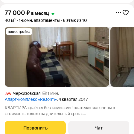
77 000
₽
в месяц
40 м²
1-комн. апартаменты
6 этаж из 10
новостройка
Черкизовская
11 мин.
Апарт-комплекс «Re:form»
, 4 квартал 2017
КВАРТИРА сдаётся без комиссии ! платежи включены в
стоимость только на длительный срок с
мебелью.собственик.дом бизнес класса приличные соседи
инфраструктура фитнес магазины и др на территории. Не
Позвонить
Чат
агенство