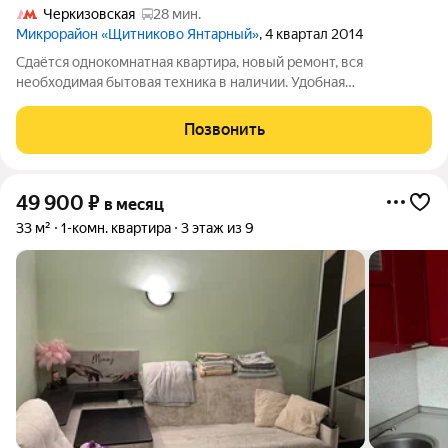
Черкизовская
28 мин.
Микрорайон «Щитниково Янтарный»
, 4 квартал 2014
Сдаётся однокомнатная квартира, новый ремонт, вся
необходимая бытовая техника в наличии. Удобная
транспортная доступность от метро автобусы едут по
выделенной полосе. Без комиссии аренда от собственника.
Позвонить
49 900
₽
в месяц
33 м²
1-комн. квартира
3 этаж из 9