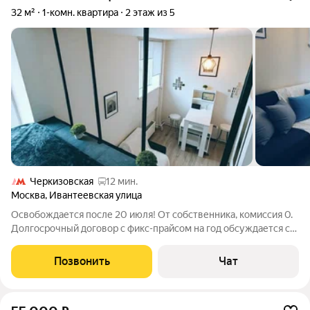
32 м²
1-комн. квартира
2 этаж из 5
Черкизовская
12 мин.
Москва
,
Ивантеевская улица
Освобождается после 20 июля! От собственника, комиссия 0.
Долгосрочный договор с фикс-прайсом на год обсуждается с
адекватными, платежеспособными клиентами, ценящими
идеальный баланс между комфортным, уютным, ухоженным
Позвонить
Чат
жильём с качественным ремонтом