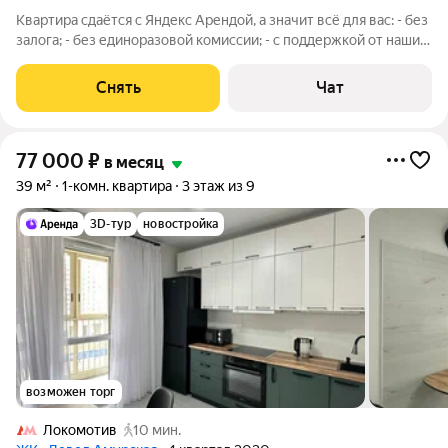
Квартира сдаётся с Яндекс Арендой, а значит всё для вас: - без
залога; - без единоразовой комиссии; - с поддержкой от наших
специалистов в процессе проживания. Мы можем показать
вам квартиру онлайн это так же детально, как вживую, только
Снять
Чат
вы не
77 000
₽
в месяц
39 м²
1-комн. квартира
3 этаж из 9
3D-тур
новостройка
возможен торг
Локомотив
10 мин.