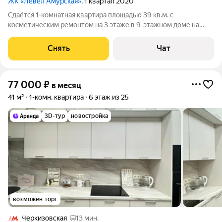
ЖК «Левел Амурская»
, 1 квартал 2020
Сдаётся 1-комнатная квартира площадью 39 кв.м. с
косметическим ремонтом на 3 этаже в 9-этажном доме на
срок от 11 месяцев. Из техники есть: Телевизор Духовой шкаф
Стиральная машина Холодильник Посудомоечная машина
Снять
Чат
Кондиционер Микроволновка Дом
77 000
₽
в месяц
41 м²
1-комн. квартира
6 этаж из 25
3D-тур
новостройка
возможен торг
Черкизовская
13 мин.