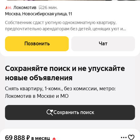
Локомотив
26 мин.
Москва
,
Новосибирская улица
,
11
Собственник сдаст уютную однокомнатную квартиру,
предпочтительно арендаторам без детей, ценящих уют и
порядок. Сроком, на 3-6-9-11 месяцев.В дальнейшем возможна
пролонгация. Для удобства комната разделена шкафом купе ,
Позвонить
Чат
на две отдельные жилые зоны:
Сохраняйте поиск и не упускайте
новые объявления
Снять квартиру, 1-комн., без комиссии, метро:
Локомотив в Москве и МО
Сохранить поиск
69 888
₽
в месяц