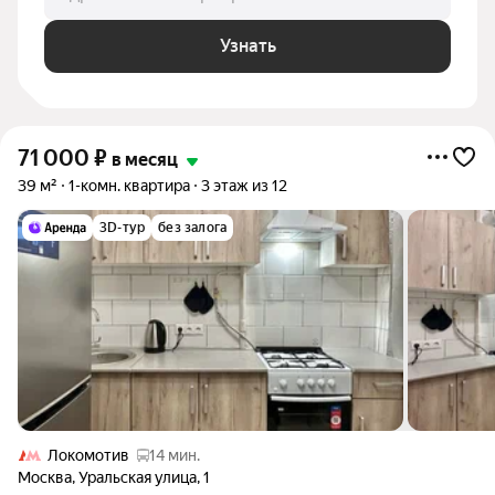
Узнать
71 000
₽
в месяц
39 м²
1-комн. квартира
3 этаж из 12
3D-тур
без залога
Локомотив
14 мин.
Москва
,
Уральская улица
,
1