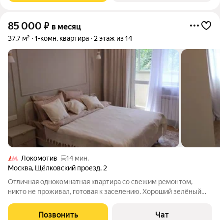
85 000
₽
в месяц
37,7 м²
1-комн. квартира
2 этаж из 14
Локомотив
14 мин.
Москва
,
Щёлковский проезд
,
2
Отличная однокомнатная квартира со свежим ремонтом,
никто не проживал, готовая к заселению. Хороший зелёный
микрорайон, транспортная доступность, приличные соседи.
Сдается на длительный срок. Лучше писать, могу не ответить!
Позвонить
Чат