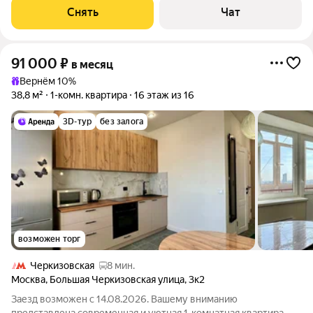
монолитный, окна выходят во двор. В
Снять
Чат
91 000
₽
в месяц
Вернём 10%
38,8 м²
1-комн. квартира
16 этаж из 16
3D-тур
без залога
возможен торг
Черкизовская
8 мин.
Москва
,
Большая Черкизовская улица
,
3к2
Заезд возможен с 14.08.2026. Вашему вниманию