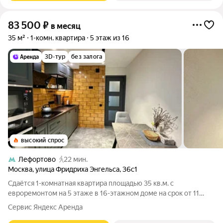
83 500
₽
в месяц
35 м²
1-комн. квартира
5 этаж из 16
3D-тур
без залога
высокий спрос
Лефортово
22 мин.
Москва
,
улица Фридриха Энгельса
,
36с1
Сдаётся 1-комнатная квартира площадью 35 кв.м. с
евроремонтом на 5 этаже в 16-этажном доме на срок от 11
месяцев. Из техники есть: Телевизор Духовой шкаф
Сервис Яндекс Аренда
Стиральная машина Холодильник Посудомоечная машина