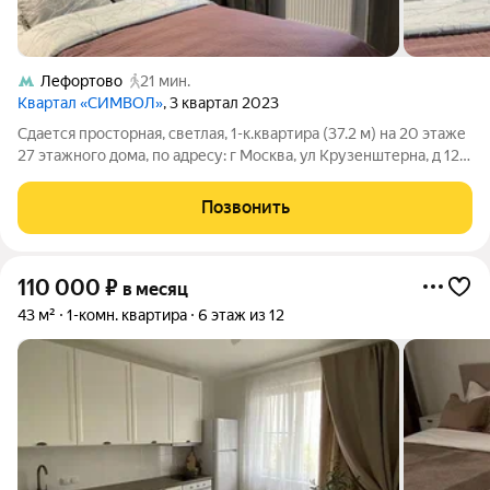
Лефортово
21 мин.
Квартал «СИМВОЛ»
, 3 квартал 2023
Сдается просторная, светлая, 1-к.квартира (37.2 м) на 20 этаже
27 этажного дома, по адресу: г Москва, ул Крузенштерна, д 12 к
1, станция метро Авиамоторная. Квартира оборудована всем
необходимым для проживания, заезжай и живи.
Позвонить
Преимущества
110 000
₽
в месяц
43 м²
1-комн. квартира
6 этаж из 12