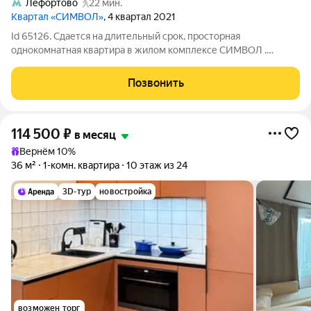
Лефортово
22 мин.
Квартал «СИМВОЛ»
, 4 квартал 2021
Id 65126. Сдается на длительный срок, просторная
однокомнатная квартира в жилом комплексе СИМВОЛ .
Полностью меблирована и готова к проживанию. Для вашего
комфорта есть все необходимое. Комплекс бизнес класса,
Позвонить
закрытый внутренний двор, вход по
114 500
₽
в месяц
Вернём 10%
36 м²
1-комн. квартира
10 этаж из 24
3D-тур
новостройка
возможен торг