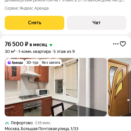
дизайнерским ремонтом на 7 этаже в 27-этажном доме на срок
от 11 месяцев. Из техники есть: Телевизор Духовой шкаф
Сервис Яндекс Аренда
Стиральная машина Холодильник Посудомоечная машина
Кондиционер Бойлер Пылесос
Снять
Чат
76 500
₽
в месяц
30 м²
1-комн. квартира
5 этаж из 9
3D-тур
без залога
Лефортово
18 мин.
Москва
,
Большая Почтовая улица
,
1/33