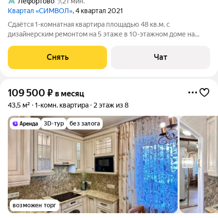
Лефортово
21 мин.
Квартал «СИМВОЛ»
, 4 квартал 2021
Сдаётся 1-комнатная квартира площадью 48 кв.м. с
дизайнерским ремонтом на 5 этаже в 10-этажном доме на
срок от 11 месяцев. Из техники есть: Стиральная машина
Холодильник Посудомоечная машина Микроволновка Дом -
Снять
Чат
монолитный. Коммунальные услуги по
109 500
₽
в месяц
43,5 м²
1-комн. квартира
2 этаж из 8
3D-тур
без залога
возможен торг