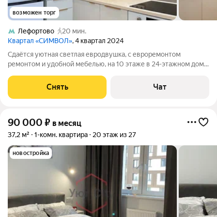
возможен торг
Лефортово
20 мин.
Квартал «СИМВОЛ»
, 4 квартал 2024
Сдаётся уютная светлая евродвушка, с евроремонтом
ремонтом и удобной мебелью, на 10 этаже в 24-этажном доме
на срок от 11 месяцев. Из техники есть: Духовой шкаф
Стиральная машина Холодильник Посудомоечная машина
Снять
Чат
Кондиционер Плита Вытяжка Дом -
90 000
₽
в месяц
37,2 м²
1-комн. квартира
20 этаж из 27
новостройка