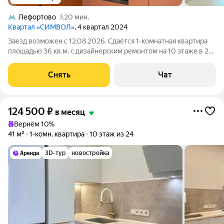
Лефортово
20 мин.
Квартал «СИМВОЛ»
, 4 квартал 2024
Заезд возможен с 12.08.2026. Сдаётся 1-комнатная квартира
площадью 36 кв.м. с дизайнерским ремонтом на 10 этаже в 24-
этажном доме на срок от 11 месяцев. Из техники есть:
Телевизор Духовой шкаф Стиральная машина Холодильник
Снять
Чат
Посудомоечная машина
124 500
₽
в месяц
Вернём 10%
41 м²
1-комн. квартира
10 этаж из 24
3D-тур
новостройка