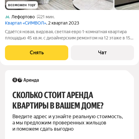
возможен торг
Лефортово
21 мин.
Квартал «СИМВОЛ»
, 2 квартал 2023
Сдаётся новая, видовая, светлая евро 1-комнатная квартира
площадью 45 кв.м. с дизайнерским ремонтом на 12 этаже в 15-
этажном доме в ЖК "Символ" на срок от 11 месяцев. Из
техники есть: Телевизор Духовой шкаф Стиральная машина
Снять
Чат
Холодильник
СКОЛЬКО СТОИТ АРЕНДА 
КВАРТИРЫ В ВАШЕМ ДОМЕ?
Введите адрес и узнайте реальную стоимость, 
а мы предложим проверенных жильцов 
и поможем сдать выгодно