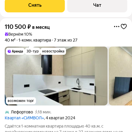
Кондиционер Микроволновка Пылесос
Снять
Чат
110 500
₽
в месяц
Вернём 10%
40 м²
1-комн. квартира
7 этаж из 27
3D-тур
новостройка
возможен торг
Лефортово
18 мин.
Квартал «СИМВОЛ»
, 4 квартал 2024
Сдаётся 1-комнатная квартира площадью 40 кв.м. с