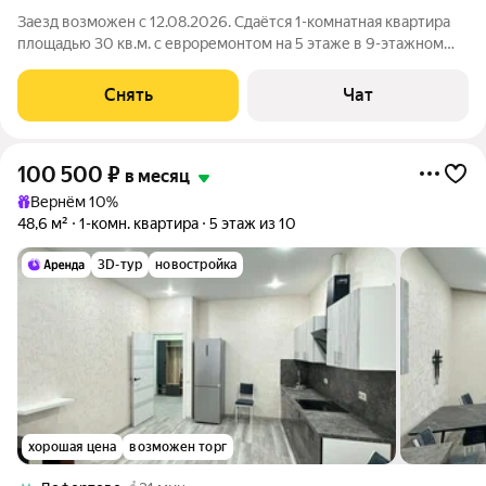
Заезд возможен с 12.08.2026. Сдаётся 1-комнатная квартира
площадью 30 кв.м. с евроремонтом на 5 этаже в 9-этажном
доме на срок от 11 месяцев. Из техники есть: Духовой шкаф
Стиральная машина Холодильник Кондиционер
Снять
Чат
Микроволновка Пылесос Дом -
100 500
₽
в месяц
Вернём 10%
48,6 м²
1-комн. квартира
5 этаж из 10
3D-тур
новостройка
хорошая цена
возможен торг