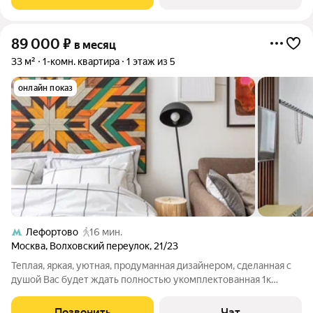
Большие панoрамные окна с
89 000
₽
в месяц
33 м²
1-комн. квартира
1 этаж из 5
онлайн показ
Лефортово
16 мин.
Москва
,
Волховский переулок
,
21/23
Теплая, яркая, уютная, продуманная дизайнером, сделанная с
душой Вас будет ждать полностью укомплектованная 1к
квартира с отдельной кухней в красивом сталинском доме.
парковка -бесплатная возле дома В интерьере -
Позвонить
Чат