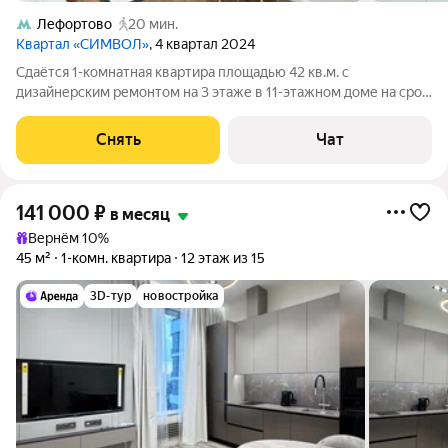
Лефортово
20 мин.
Квартал «СИМВОЛ»
, 4 квартал 2024
Сдаётся 1-комнатная квартира площадью 42 кв.м. с
дизайнерским ремонтом на 3 этаже в 11-этажном доме на срок
от 11 месяцев. Из техники есть: Телевизор Духовой шкаф
Стиральная машина Холодильник Посудомоечная машина
Снять
Чат
Кондиционер Бойлер
141 000
₽
в месяц
Вернём 10%
45 м²
1-комн. квартира
12 этаж из 15
3D-тур
новостройка