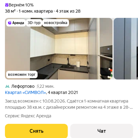
Вернём 10%
38 м²
1-комн. квартира
4 этаж из 28
3D-тур
новостройка
возможен торг
Лефортово
22 мин.
Квартал «СИМВОЛ»
, 4 квартал 2021
Заезд возможен с 10.08.2026. Сдаётся 1-комнатная квартира
площадью 38 кв.м. с дизайнерским ремонтом на 4 этаже в 28-
этажном доме на срок от 11 месяцев. Из техники есть:
Сервис Яндекс Аренда
Телевизор Духовой шкаф Стиральная машина Сушильная
машина Холодильник
Снять
Чат