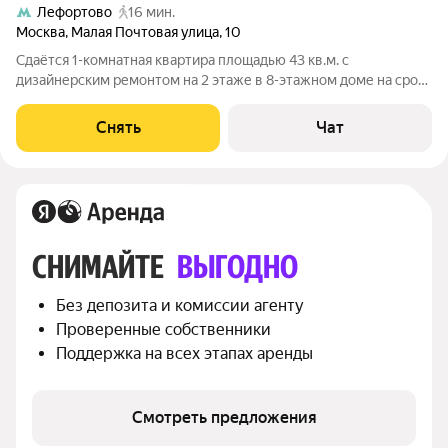
Лефортово
16 мин.
Москва
,
Малая Почтовая улица
,
10
Сдаётся 1-комнатная квартира площадью 43 кв.м. с
дизайнерским ремонтом на 2 этаже в 8-этажном доме на срок
от 11 месяцев. Из техники есть: Телевизор Духовой шкаф
Стиральная машина Холодильник Кондиционер
Снять
Чат
Микроволновка Дом - кирпичный, окна
СНИМАЙТЕ 
ВЫГОДНО
Без депозита и комиссии агенту
Проверенные собственники
Поддержка на всех этапах аренды
Смотреть предложения