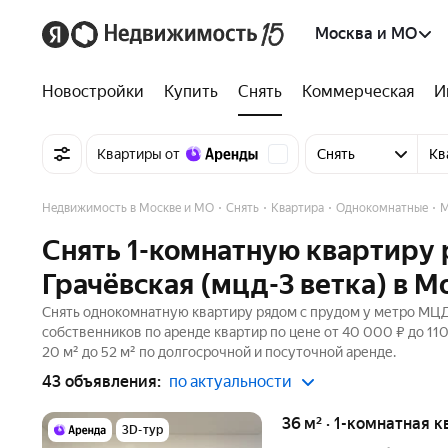
Москва и МО
Новостройки
Купить
Снять
Коммерческая
И
Квартиры от
Снять
Кв
Недвижимость в Москве и МО
Снять
Квартира
Однокомнатные
М
Снять 1-комнатную квартиру
Грачёвская (мцд-3 ветка) в М
Снять однокомнатную квартиру рядом с прудом у метро МЦД 
собственников по аренде квартир по цене от 40 000 ₽ до 1
20 м² до 52 м² по долгосрочной и посуточной аренде.
43 объявления:
по актуальности
36 м² · 1-комнатная к
3D-тур