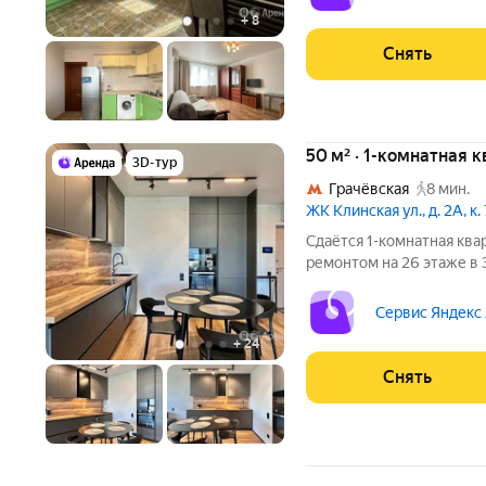
Кондиционер Дом - пане
+
8
Снять
50 м² · 1-комнатная 
3D-тур
Грачёвская
8 мин.
ЖК Клинская ул., д. 2А, к. 
Сдаётся 1-комнатная ква
ремонтом на 26 этаже в 
Из техники есть: Телевизор Духовой шкаф Стиральная машина
Сервис Яндекс
+
24
Снять