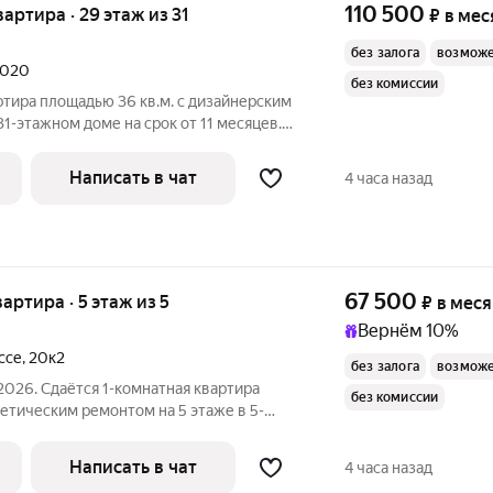
110 500
квартира · 29 этаж из 31
₽
в мес
без залога
возможе
2020
без комиссии
ртира площадью 36 кв.м. с дизайнерским
31-этажном доме на срок от 11 месяцев.
Написать в чат
4 часа назад
67 500
вартира · 5 этаж из 5
₽
в мес
Вернём 10%
ссе
,
20к2
без залога
возможе
2026. Сдаётся 1-комнатная квартира
без комиссии
метическим ремонтом на 5 этаже в 5-
сяцев. Из техники есть: Стиральная
Написать в чат
4 часа назад