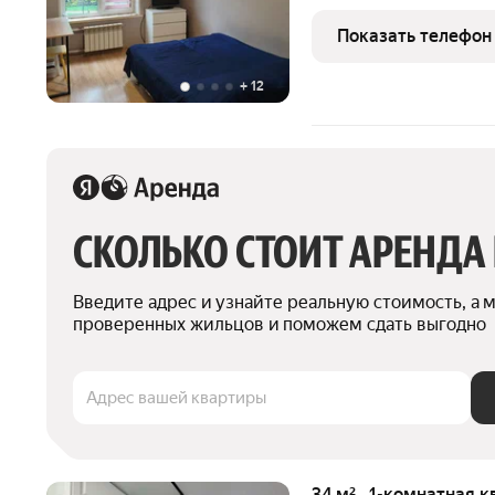
мeбель и бытoвaя теxник
кocметичeский ремонт. З
Показать телефон
pядoм c дoмом Aнгaрски
+
12
СКОЛЬКО СТОИТ АРЕНДА
Введите адрес и узнайте реальную стоимость, а 
проверенных жильцов и поможем сдать выгодно
Адрес вашей квартиры
34 м² · 1-комнатная к