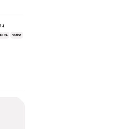
яц
 60%
залог