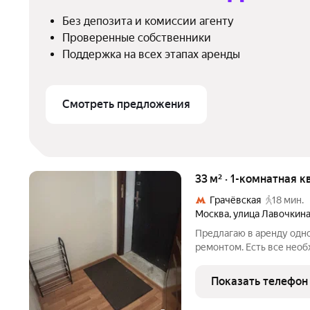
Без депозита и комиссии агенту
Проверенные собственники
Поддержка на всех этапах аренды
Смотреть предложения
33 м² · 1-комнатная к
Грачёвская
18 мин.
Москва
,
улица Лавочкин
Предлагаю в аренду одн
ремонтом. Есть все необ
санузел чистый совмещен
Договор с собственнико
Показать телефон
документов и договора с