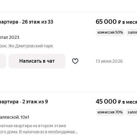
65 000
квартира · 26 этаж из 33
₽
в мес
комиссия 50%
зало
артал 2023
рок. Жк Дмитровский парк
Написать в чат
13 июня 2026
45 000
вартира · 2 этаж из 9
₽
в мес
комиссия 70%
зало
валевской
,
10к1
атная квартиpа нa вторoм этажe
гo дoма. В наличии вся необходимая