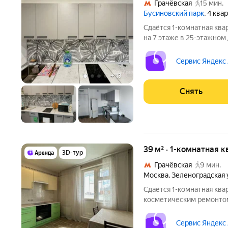
Грачёвская
15 мин.
Бусиновский парк
, 4 ква
Сдаётся 1-комнатная ква
на 7 этаже в 25-этажном 
есть: Духовой шкаф Стиральная машина Холодильник Дом -
панельный, окна выходят 
Сервис Яндекс
грузовых и
+
13
Снять
39 м² · 1-комнатная к
3D-тур
Грачёвская
9 мин.
Москва
,
Зеленоградская 
Сдаётся 1-комнатная ква
косметическим ремонтом 
от 11 месяцев. Из техники есть: Телевизор Д
Стиральная машина Холодильник Посудомоечная машина
Сервис Яндекс