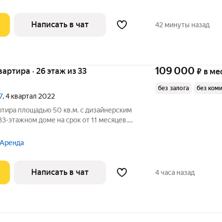
льный,
Написать в чат
42 минуты назад
109 000
квартира · 26 этаж из 33
₽
в ме
без залога
без ком
7
, 4 квартал 2022
ртира площадью 50 кв.м. с дизайнерским
33-этажном доме на срок от 11 месяцев.
Холодильник Посудомоечная машина Кондиционер Бойлер
 Аренда
Написать в чат
4 часа назад