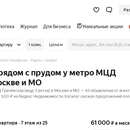
Ра
потека
Журнал
Для бизнеса
Уникальные акции
артиру
1 комн.
Цена
етро Грачёвская
Рядом с прудом
 рядом с прудом у метро МЦД
оскве и МО
Грачёвская (мцд-3 ветка) в Москве и МО — 43 объявления от агент
10 500 ₽ на Яндекс Недвижимости. Каталог свежих предложений пл
61 000
вартира · 7 этаж из 25
₽
в мес