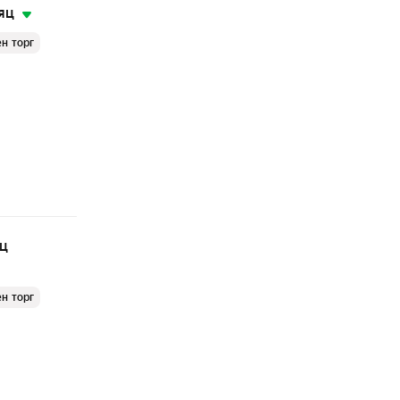
яц
н торг
яц
н торг