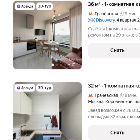
36 м² · 1-комнатная 
3D-тур
Грачёвская
19 мин.
ЖК Discovery
, 4 квартал 
Сдаётся 1-комнатная ква
ремонтом на 29 этаже в 
Из техники есть: Телевизор Духовой шкаф Стиральная машина
Сушильная машина Холодильник Посудомоечная машина
Снять
Кондиционер
+
17
32 м² · 1-комнатная к
3D-тур
Грачёвская
18 мин.
Москва
,
Коровинское шо
Заезд возможен с 26.08.
площадью 32 кв.м. с кос
этажном доме на срок от 11 ме
машина Холодильник Посудомоечная машина Кондиционер
Снять
Микроволновка