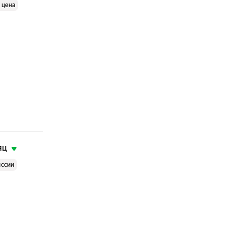
 цена
яц
иссии