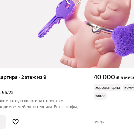
40 000
вартира · 2 этаж из 9
₽
в мес
хорошая цена
коми
а
,
56/23
залог
окомнатную квартиру с простым
ходимое-мебель и техника. Есть шкафы,
ный. Договор от года. Берут не всех.
м. Все оплаты после проверки
вчера