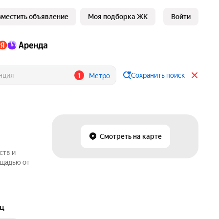
зместить объявление
Моя подборка ЖК
Войти
1
Сохранить поиск
Метро
Смотреть на карте
ств и
ощадью от
яц