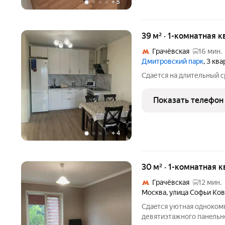
+
5
39 м² · 1-комнатная 
Грачёвская
16 мин.
Дмитровский парк
, 3 кв
Сдается на длительный с
Показать телефон
+
4
30 м² · 1-комнатная к
Грачёвская
12 мин.
Москва
,
улица Софьи Ко
Сдaeтся уютная oднoкомн
девятиэтажногo пaнeльнo