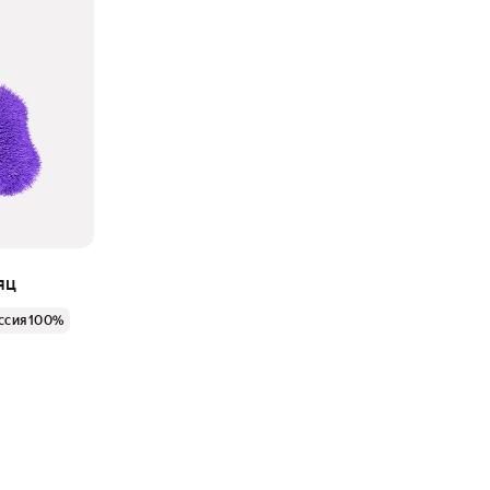
яц
ссия 100%