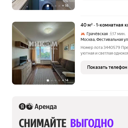
+
16
40 м² · 1-комнатная 
Грачёвская
17 мин.
Москва
,
Фестивальная у
Номер лота 3440579 Пре
уютная и светлая одноко
ремонтом готова к комфортному проживанию с первого дня без
дополнительных вложени
Показать телефон
рабочий гарнитур и
+
14
СНИМАЙТЕ 
ВЫГОДНО