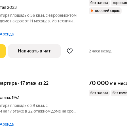
без залога
хорошая
ртал 2023
высокий спрос
ртира площадью 36 кв.м. с евроремонтом
доме на срок от 11 месяцев. Из техники
на улицу. В подъезде 4 лифта - 2
 Аренда
Написать в чат
2 часа назад
70 000
вартира · 17 этаж из 22
₽
в мес
без залога
без ком
улица
,
19к1
ртира площадью 39 кв.м. с
на 17 этаже в 22-этажном доме на срок
уховой шкаф
 Аренда