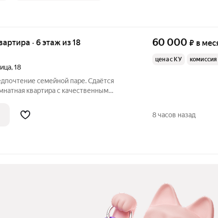
60 000
квартира · 6 этаж из 18
₽
в мес
цена с КУ
комиссия
лица
,
18
дпочтение семейной паре. Сдаётся
мнатная квартира с качественным
й. Полностью укомплектованная кухня:
8 часов назад