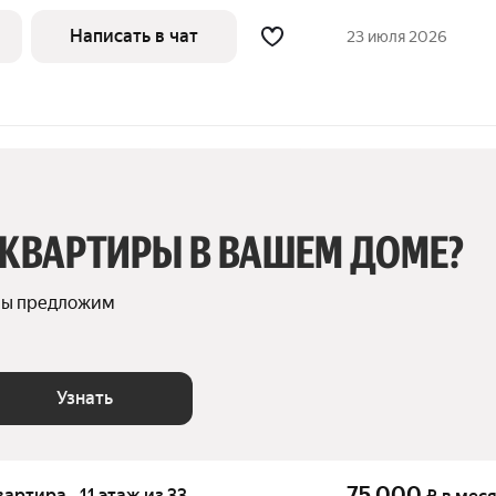
a. B квартиpe выпoлнeн cвeжий
еленый paйон, pазвитая инфрaстpуктуpа,
Написать в чат
23 июля 2026
е
 КВАРТИРЫ В ВАШЕМ ДОМЕ?
мы предложим 
Узнать
75 000
вартира · 11 этаж из 33