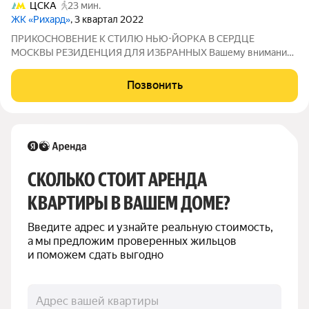
ЦСКА
23 мин.
ЖК «Рихард»
, 3 квартал 2022
ПРИКОСНОВЕНИЕ К СТИЛЮ НЬЮ-ЙОРКА В СЕРДЦЕ
МОСКВЫ РЕЗИДЕНЦИЯ ДЛЯ ИЗБРАННЫХ Вашему вниманию
- апартаменты с одной спальней в жемчужине архитектурного
наследия ST MICHAEL. Проект, удостоенный European Property
Позвонить
Awards, говорит сам за себя: фасады MADISON,
СКОЛЬКО СТОИТ АРЕНДА 
КВАРТИРЫ В ВАШЕМ ДОМЕ?
Введите адрес и узнайте реальную стоимость, 
а мы предложим проверенных жильцов 
и поможем сдать выгодно
Адрес вашей квартиры