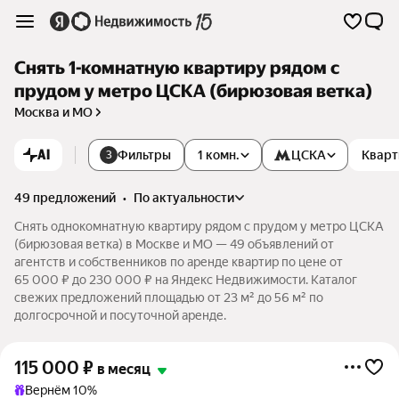
Снять 1-комнатную квартиру рядом с
прудом у метро ЦСКА (бирюзовая ветка)
Москва и МО
AI
Фильтры
1 комн.
ЦСКА
Кварт
3
49 предложений
•
по актуальности
Снять однокомнатную квартиру рядом с прудом у метро ЦСКА
(бирюзовая ветка) в Москве и МО — 49 объявлений от
агентств и собственников по аренде квартир по цене от
65 000 ₽ до 230 000 ₽ на Яндекс Недвижимости. Каталог
свежих предложений площадью от 23 м² до 56 м² по
долгосрочной и посуточной аренде.
115 000
₽
в месяц
Вернём 10%