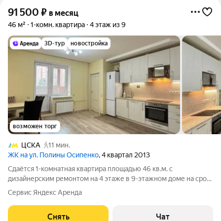
91 500
₽
в месяц
46 м²
1-комн. квартира
4 этаж из 9
3D-тур
новостройка
возможен торг
ЦСКА
11 мин.
ЖК на ул. Полины Осипенко
, 4 квартал 2013
Сдаётся 1-комнатная квартира площадью 46 кв.м. с
дизайнерским ремонтом на 4 этаже в 9-этажном доме на срок
от 11 месяцев. Из техники есть: Духовой шкаф Стиральная
Сервис Яндекс Аренда
машина Холодильник Посудомоечная машина Кондиционер
Бойлер Дом - монолитный, окна
Снять
Чат