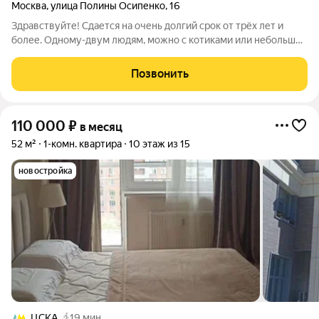
Москва
,
улица Полины Осипенко
,
16
Здравствуйте! Сдается на очень долгий срок от трёх лет и
более. Одному-двум людям, можно с котиками или небольшой
собакой. Никаких агентских комиссий, оплата только за первый
месяц плюс страховой депозит. Только переводы на карту
Позвонить
самозанятого.
110 000
₽
в месяц
52 м²
1-комн. квартира
10 этаж из 15
новостройка
ЦСКА
19 мин.