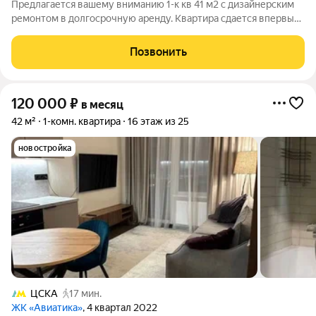
Предлагается вашему вниманию 1-к кв 41 м2 с дизайнерским
ремонтом в долгосрочную аренду. Квартира сдается впервые
и полностью готова к заселению. Для комфорта проживающих
установлена система климат контроля, бытовая техника,
Позвонить
включая : посудомойку,
120 000
₽
в месяц
42 м²
1-комн. квартира
16 этаж из 25
новостройка
ЦСКА
17 мин.
ЖК «Авиатика»
, 4 квартал 2022