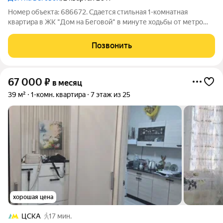
Номер объекта: 686672. Сдается стильная 1-комнатная
квартира в ЖК "Дом на Беговой" в минуте ходьбы от метро
Беговая. Важное преимущество: ВОЗМОЖНА АРЕНДА ОТ
ОДНОГО МЕСЯЦА - квартира выставлена на продажу, поэтому
Позвонить
цена снижена. Это отличный вариант
67 000
₽
в месяц
39 м²
1-комн. квартира
7 этаж из 25
хорошая цена
ЦСКА
17 мин.