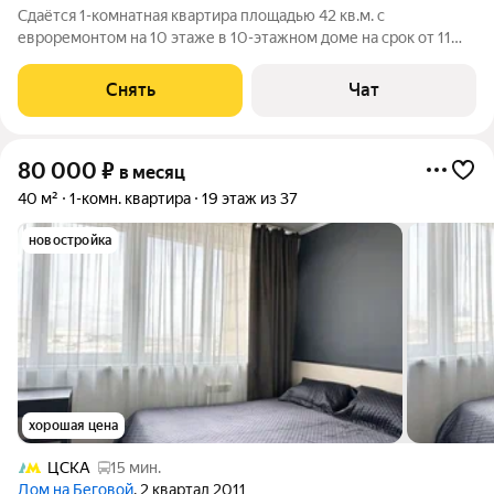
Сдаётся 1-комнатная квартира площадью 42 кв.м. с
евроремонтом на 10 этаже в 10-этажном доме на срок от 11
месяцев. Из техники есть: Духовой шкаф Стиральная машина
Холодильник Дом - кирпичный, окна выходят во двор и на
Снять
Чат
улицу. Коммунальные услуги по
80 000
₽
в месяц
40 м²
1-комн. квартира
19 этаж из 37
новостройка
хорошая цена
ЦСКА
15 мин.
Дом на Беговой
, 2 квартал 2011