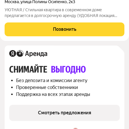
Москва
,
улица Полины Осипенко
,
2к3
УЮТНАЯ / Стильная квартира в современном доме
предлагается в долгосрочную аренду (УДОБНАЯ локация
между станциями метро БЕГОВАЯ / ЦСКА)... Состояние
ВЖИВУЮ лучше чем на Фото... Качественный ремонт из
Позвонить
дорогих материалов.. ВСЯ БЫТОВАЯ техника (включая
СНИМАЙТЕ 
ВЫГОДНО
Без депозита и комиссии агенту
Проверенные собственники
Поддержка на всех этапах аренды
Смотреть предложения