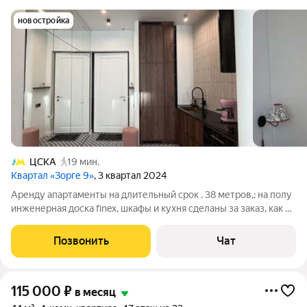
новостройка
ЦСКА
19 мин.
Квартал «Зорге 9»
, 3 квартал 2024
Аренду апартаменты на длительный срок . 38 метров,: на полу
инженерная доска finex, шкафы и кухня сделаны за заказ, как и
столешницы, техника smeg и Bosch, очень много мест
хранения. из минусов - вид из окна - на здание рядом, в
Позвонить
Чат
остальном квартира
115 000
₽
в месяц