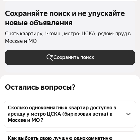
Сохраняйте поиск и не упускайте
новые объявления
Снять квартиру, 1-комн., метро: ЦСКА, рядом: пруд в
Москве и МО
Сохранить поиск
Остались вопросы?
Сколько однокомнатных квартир доступно в
аренду у метро ЦСКА (бирюзовая ветка) в
Москве и МО ?
На Яндекс Недвижимости у метро ЦСКА 
(бирюзовая ветка) в Москве и МО доступно в 
Как выбрать свою лучшую однокомнатную