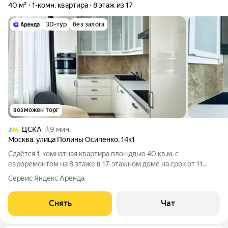
40 м²
1-комн. квартира
8 этаж из 17
3D-тур
без залога
возможен торг
ЦСКА
9 мин.
Москва
,
улица Полины Осипенко
,
14к1
Сдаётся 1-комнатная квартира площадью 40 кв.м. с
евроремонтом на 8 этаже в 17-этажном доме на срок от 11
месяцев. Из техники есть: Телевизор Духовой шкаф
Сервис Яндекс Аренда
Стиральная машина Холодильник Посудомоечная машина Дом
- панельный, окна выходят во двор. В
Снять
Чат