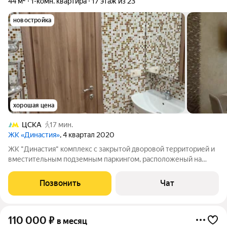
44 м²
1-комн. квартира
17 этаж из 23
новостройка
хорошая цена
ЦСКА
17 мин.
ЖК «Династия»
, 4 квартал 2020
ЖК "Династия" комплекс с закрытой дворовой территорией и
вместительным подземным паркингом, расположеный на
Хорошевском шоссе в реальной пешей доступности м.
Полежаевская. Жилой комплекс Бизнес-класса с высоким
Позвонить
Чат
уровнем комфорта и безопасности. Имеет
110 000
₽
в месяц