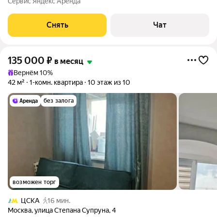
Сервис Яндекс Аренда
Стиральная машина Холодильник Кондиционер Пылесос Дом -
кирпичный, окна выходят во двор. Во
Снять
Чат
135 000
₽
в месяц
Вернём 10%
42 м²
1-комн. квартира
10 этаж из 10
без залога
возможен торг
ЦСКА
16 мин.
Москва
,
улица Степана Супруна
,
4