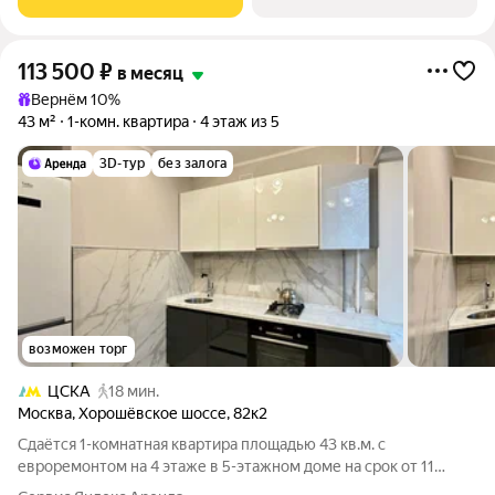
113 500
₽
в месяц
Вернём 10%
43 м²
1-комн. квартира
4 этаж из 5
3D-тур
без залога
возможен торг
ЦСКА
18 мин.
Москва
,
Хорошёвское шоссе
,
82к2
Сдаётся 1-комнатная квартира площадью 43 кв.м. с
евроремонтом на 4 этаже в 5-этажном доме на срок от 11
месяцев. Из техники есть: Телевизор Духовой шкаф