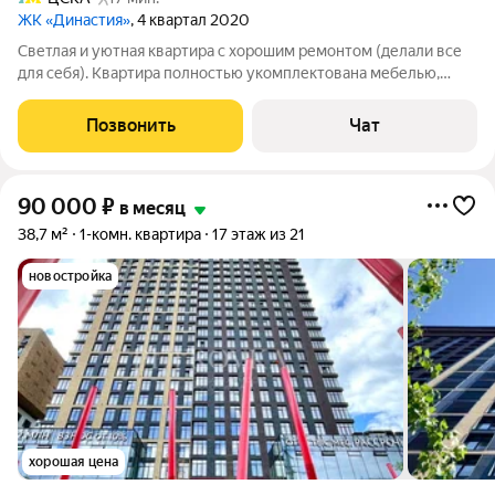
ЖК «Династия»
, 4 квартал 2020
Светлая и уютная квартира с хорошим ремонтом (делали все
для себя). Квартира полностью укомплектована мебелью,
бытовой техникой и текстилем. Имеется много мест для
хранения вещей и одежды, что способствует созданию уюта и
Позвонить
Чат
комфорта. На просторной
90 000
₽
в месяц
38,7 м²
1-комн. квартира
17 этаж из 21
новостройка
хорошая цена