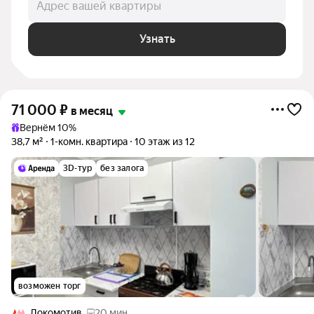
Адрес вашей квартиры
Узнать
71 000
₽
в месяц
Вернём 10%
38,7 м²
1-комн. квартира
10 этаж из 12
3D-тур
без залога
возможен торг
Локомотив
20 мин.