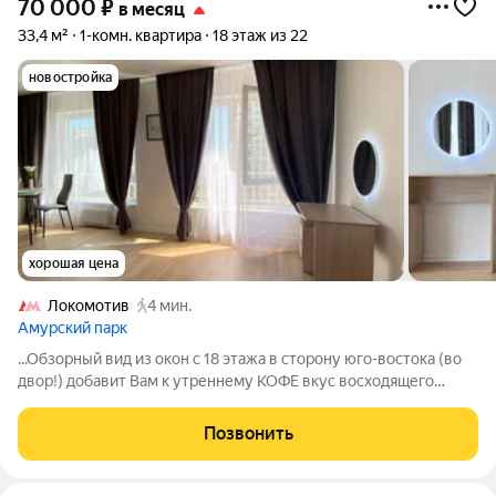
70 000
₽
в месяц
33,4 м²
1-комн. квартира
18 этаж из 22
новостройка
хорошая цена
Локомотив
4 мин.
Амурский парк
...Обзорный вид из окон с 18 этажа в сторону юго-востока (во
двор!) добавит Вам к утреннему КОФЕ вкус восходящего
СОЛНЦА... Представьте себя ЗДЕСЬ и СЕЙЧАС... В новом ЖК
"Амурский парк" после РЕМОНТА, представлена для
Позвонить
КОМФОРТНОГО проживания одного