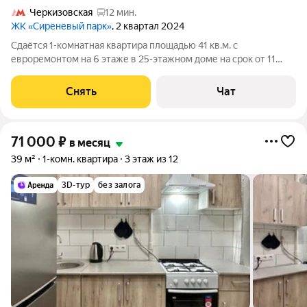
Черкизовская
12 мин.
ЖК «Сиреневый парк»
, 2 квартал 2024
Сдаётся 1-комнатная квартира площадью 41 кв.м. с
евроремонтом на 6 этаже в 25-этажном доме на срок от 11
месяцев. Из техники есть: Телевизор Духовой шкаф
Стиральная машина Холодильник Посудомоечная машина
Снять
Чат
Кондиционер Микроволновка Дом -
71 000
₽
в месяц
39 м²
1-комн. квартира
3 этаж из 12
3D-тур
без залога