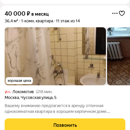
40 000
₽
в месяц
36,4 м²
1-комн. квартира
11 этаж из 14
хорошая цена
Локомотив
18 мин.
Москва
,
Чусовская улица
,
5
Вашему вниманию предлагается в аренду отличная
однокомнатная квартира в хорошем кирпичном доме.
Отличное состояние. Есть все необходимое для комфортного
проживания. От метро пешая доступность. Приглашаем
Позвонить
приличных людей для долгосрочного проживания.