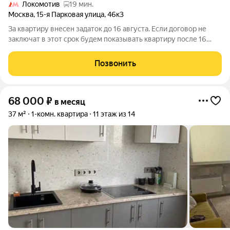
Локомотив
19 мин.
Москва
,
15-я Парковая улица
,
46к3
За квартиру внесен задаток до 16 августа. Если договор не
заключат в этот срок будем показывать квартиру после 16
августа. Квартира в отличном состоянии. Кухонный гарнитур,
холодильник, микроволновка, стиральная машина, большой
Позвонить
шкаф-купе, спальное
68 000
₽
в месяц
37 м²
1-комн. квартира
11 этаж из 14