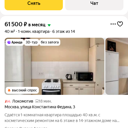
Снять
Чат
61 500
₽
в месяц
40 м²
1-комн. квартира
6 этаж из 14
3D-тур
без залога
высокий спрос
Локомотив
18 мин.
Москва
,
улица Константина Федина
,
3
Сдаётся 1-комнатная квартира площадью 40 кв.м. с
косметическим ремонтом на 6 этаже в 14-этажном доме на
срок от 11 месяцев. Из техники есть: Телевизор Духовой шкаф