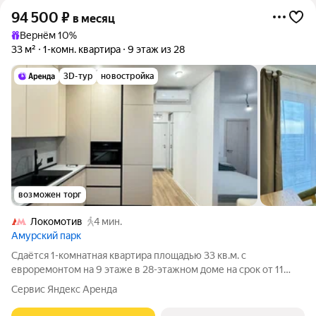
94 500
₽
в месяц
Вернём 10%
33 м²
1-комн. квартира
9 этаж из 28
3D-тур
новостройка
возможен торг
Локомотив
4 мин.
Амурский парк
Сдаётся 1-комнатная квартира площадью 33 кв.м. с
евроремонтом на 9 этаже в 28-этажном доме на срок от 11
месяцев. Из техники есть: Телевизор Духовой шкаф
Сервис Яндекс Аренда
Стиральная машина Холодильник Посудомоечная машина
Кондиционер Микроволновка Дом -