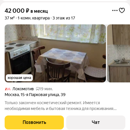
42 000
₽
в месяц
37 м²
1-комн. квартира
3 этаж из 17
хорошая цена
Локомотив
19 мин.
Москва
,
15-я Парковая улица
,
39
Только закончен косметический ремонт. Имеется
необходимая мебель и бытовая техника для проживания:
кухонный гарнитур, плита, холодильник, стиральная машинка,
диван,шкаф,комод. Санузел совмещён, метал.дверь, интернет.
Позвонить
Чат
Все коммунальные платежи