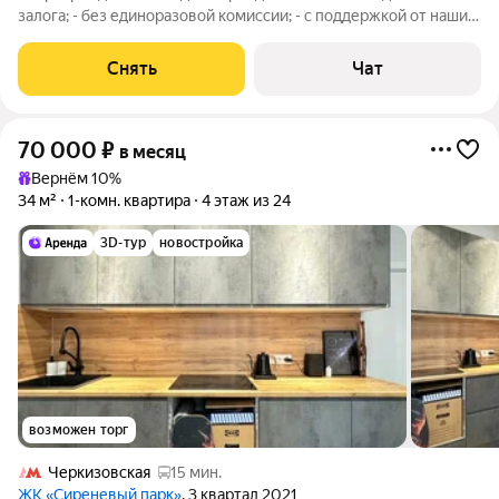
залога; - без единоразовой комиссии; - с поддержкой от наших
специалистов в процессе проживания. Мы можем показать
вам квартиру онлайн это так же детально, как вживую, только
Снять
Чат
вы не
70 000
₽
в месяц
Вернём 10%
34 м²
1-комн. квартира
4 этаж из 24
3D-тур
новостройка
возможен торг
Черкизовская
15 мин.
ЖК «Сиреневый парк»
, 3 квартал 2021