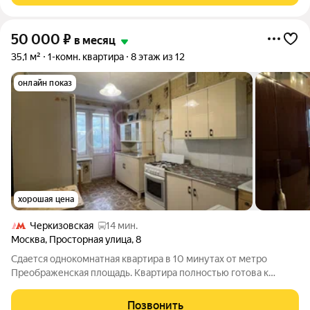
50 000
₽
в месяц
35,1 м²
1-комн. квартира
8 этаж из 12
онлайн показ
хорошая цена
Черкизовская
14 мин.
Москва
,
Просторная улица
,
8
Сдается однокомнатная квартира в 10 минутах от метро
Преображенская площадь. Квартира полностью готова к
проживанию и укомплектована: Просторная кухня Кухонный
гарнитур 1 изолированная комнаты 1 совмещенный санузел
Позвонить