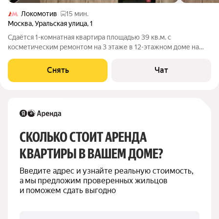
Локомотив
15 мин.
Москва
,
Уральская улица
,
1
Сдаётся 1-комнатная квартира площадью 39 кв.м. с
косметическим ремонтом на 3 этаже в 12-этажном доме на
срок от 11 месяцев. Из техники есть: Телевизор Духовой шкаф
Стиральная машина Холодильник Пылесос Дом - блочный,
Снять
Чат
окна выходят во двор. В
СКОЛЬКО СТОИТ АРЕНДА 
КВАРТИРЫ В ВАШЕМ ДОМЕ?
Введите адрес и узнайте реальную стоимость, 
а мы предложим проверенных жильцов 
и поможем сдать выгодно