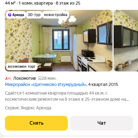
44 м²
1-комн. квартира
8 этаж из 25
3D-тур
новостройка
возможен торг
Локомотив
28 мин.
Микрорайон «Щитниково Изумрудный»
, 4 квартал 2015
Сдаётся 1-комнатная квартира площадью 44 кв.м. с
косметическим ремонтом на 8 этаже в 25-этажном доме на
срок от 11 месяцев. Из техники есть: Телевизор Духовой шкаф
Сервис Яндекс Аренда
Стиральная машина Холодильник Микроволновка Пылесос
Дом - панельный, окна
Снять
Чат