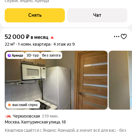
Сервис Яндекс Аренда
Стиральная машина Холодильник Микроволновка Дом -
монолитный, окна выходят во
Снять
Чат
52 000
₽
в месяц
22 м²
1-комн. квартира
4 этаж из 9
3D-тур
без залога
высокий спрос
Черкизовская
19 мин.
Москва
,
Халтуринская улица
,
18
Квартира сдаётся с Яндекс Арендой, а значит всё для вас: - без