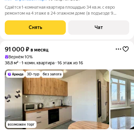
Сдаётся 1-комнатная квартира площадью 34 кв.м. с евро
ремонтом на 4 этаже в 24-этажном доме (в подъезде 9
этажей) на срок от 11 месяцев. Дом - монолитный, окна
выходят во двор. В подъезде 2 лифта - 1 грузовой и 1
Снять
Чат
пассажирский. Что включено: - Из
91 000
₽
в месяц
Вернём 10%
38,8 м²
1-комн. квартира
16 этаж из 16
3D-тур
без залога
возможен торг