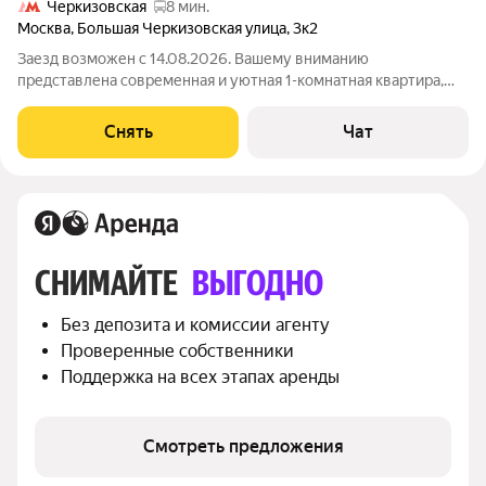
Черкизовская
8 мин.
Москва
,
Большая Черкизовская улица
,
3к2
Заезд возможен с 14.08.2026. Вашему вниманию
представлена современная и уютная 1-комнатная квартира,
расположенная на 16 этаже 16-этажного дома. Высокий этаж
обеспечивает прекрасный вид из окон и тихую обстановку.
Снять
Чат
Удобства: светлый и уютный интерьер
СНИМАЙТЕ 
ВЫГОДНО
Без депозита и комиссии агенту
Проверенные собственники
Поддержка на всех этапах аренды
Смотреть предложения