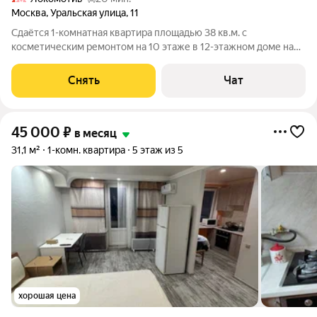
Москва
,
Уральская улица
,
11
Сдаётся 1-комнатная квартира площадью 38 кв.м. с
косметическим ремонтом на 10 этаже в 12-этажном доме на
срок от 11 месяцев. Из техники есть: Телевизор Стиральная
машина Холодильник Микроволновка Пылесос Дом - блочный,
Снять
Чат
окна выходят во двор. В
45 000
₽
в месяц
31,1 м²
1-комн. квартира
5 этаж из 5
хорошая цена