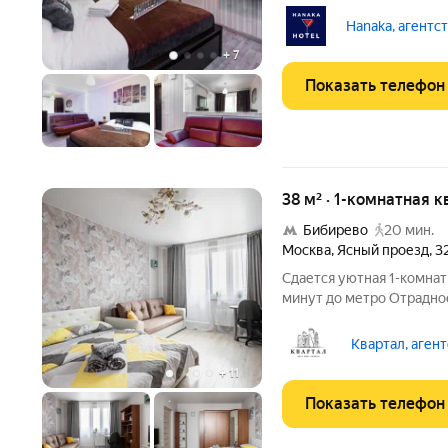
скидок при длительном п
в квартире (оборудованн
Hanaka, агентс
+
7
Показать телефон
38 м² · 1-комнатная к
Бибирево
20 мин.
Москва
,
Ясный проезд
,
3
Сдается уютная 1-комнат
минут до метро Отрадно
Есть всё необходимое дл
кабельное TV, стиральна
Квартал, аген
СВЧ, шкаф,
+
11
Показать телефон