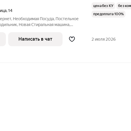
цена без КУ
без ко
ица
,
14
предоплата 100%
тернет, Необходимая Посуда, Постельное
лодильник, Новая Стиральная машина,
 Огромный диван , ДВУХ-Спальная
ра для экономных жильцов. Размещение
Написать в чат
2 июля 2026