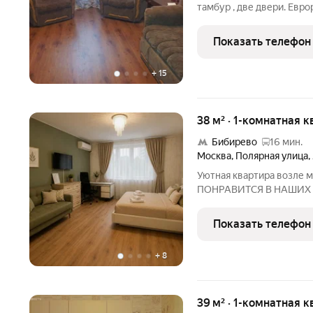
тамбур , две двери. Евр
бытовая техника для ком
Спальных мест 2+2+1+1 (
Показать телефон
раскладных
+
15
38 м² · 1-комнатная к
Бибирево
16 мин.
Москва
,
Полярная улица
,
Уютная квартира возле
ПОНРАВИТСЯ В НАШИХ 
Цифровое телевидение и 
двуспальный диван -Ново
Показать телефон
кухне: холодильник, варо
+
8
39 м² · 1-комнатная к