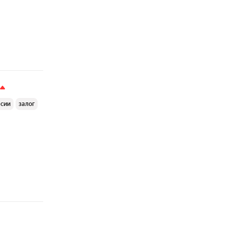
ссии
залог