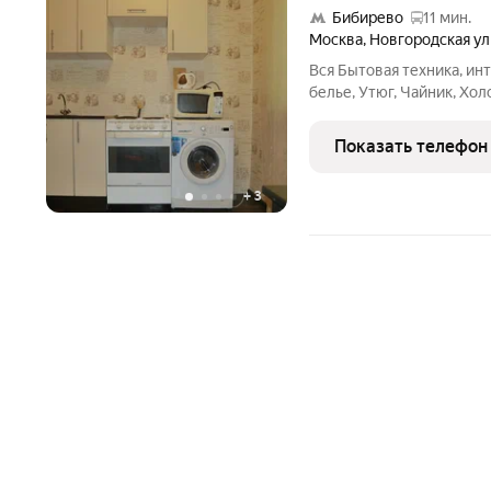
Бибирево
11 мин.
Москва
,
Новгородская ул
Вся Бытовая техника, ин
белье, Утюг, Чайник, Хо
Хороший Двух-Спальный
кровать. Уютная кварти
Показать телефон
до 4-х
+
3