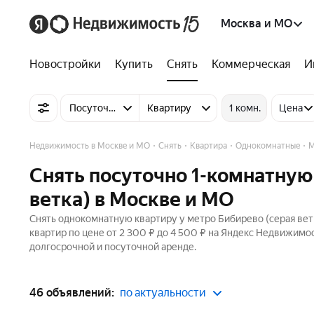
Москва и МО
Новостройки
Купить
Снять
Коммерческая
И
Посуточно
Квартиру
1 комн.
Цена
Недвижимость в Москве и МО
Снять
Квартира
Однокомнатные
М
Снять посуточно 1-комнатную
ветка) в Москве и МО
Снять однокомнатную квартиру у метро Бибирево (серая вет
квартир по цене от 2 300 ₽ до 4 500 ₽ на Яндекс Недвижимо
долгосрочной и посуточной аренде.
46 объявлений:
по актуальности