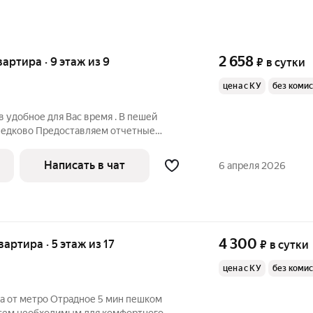
2 658
вартира · 9 этаж из 9
₽
в сутки
цена с КУ
без коми
 удобное для Вас время . В пешей
ведково Предоставляем отчетные
р Гарантируем чистоту и комфорт .
а всем необходимым : мебель,бытовая
Написать в чат
6 апреля 2026
4 300
квартира · 5 этаж из 17
₽
в сутки
цена с КУ
без коми
 от метро Отрадное 5 мин пешком