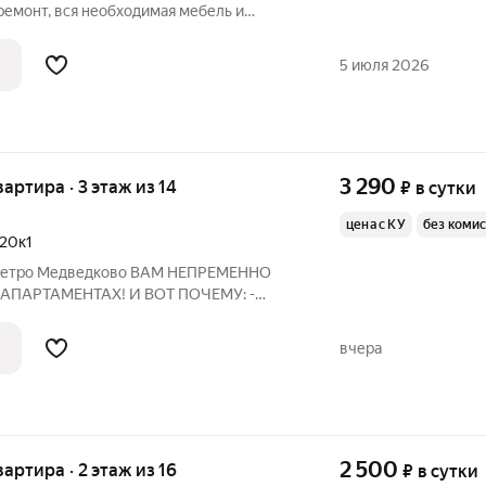
оремонт, вся необходимая мебель и
фортного проживания и отдыха.
кровать, двуспальный диван и два
5 июля 2026
3 290
вартира · 3 этаж из 14
₽
в сутки
цена с КУ
без коми
20к1
 метро Медведково ВАМ НЕПРЕМЕННО
АПАРТАМЕНТАХ! И ВОТ ПОЧЕМУ: -
Smart-тв - Большая кровать и
е постельное бельё и полотенца - На
вчера
чная панель,
2 500
вартира · 2 этаж из 16
₽
в сутки