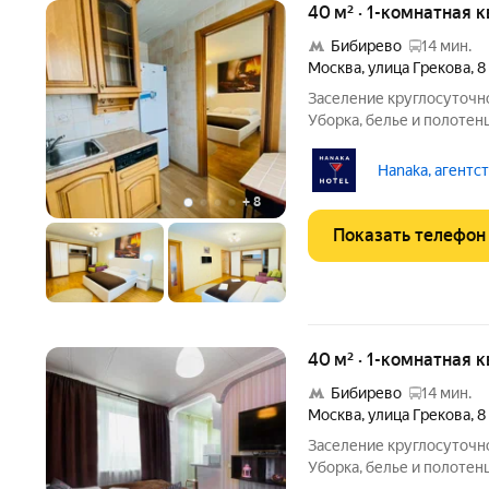
40 м² · 1-комнатная 
Бибирево
14 мин.
Москва
,
улица Грекова
,
8
Заселение круглосуточно. Есть возможность снять почасово
Уборка, белье и полотен
скидок при длительном п
в квартире (оборудованн
Hanaka, агентс
+
8
Показать телефон
40 м² · 1-комнатная 
Бибирево
14 мин.
Москва
,
улица Грекова
,
8
Заселение круглосуточно. Есть возможность снять почасово
Уборка, белье и полотен