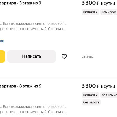
3 300
квартира · 3 этаж из 9
₽
в сутки
цена с КУ
комиссия
. 1.
ца включены в стоимость. 2. Система
роживании. 3. Все необходимое уже есть
ая кухня, посуда, все для приготовления
тво
Написать
сейчас
3 300
квартира · 8 этаж из 9
₽
в сутки
цена с КУ
без коми
без залога
. 1.
ца включены в стоимость. 2. Система