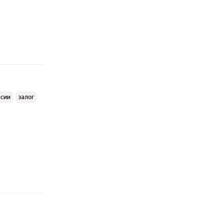
ссии
залог