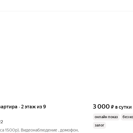
3 000
вартира · 2 этаж из 9
₽
в сутки
онлайн показ
без к
22
залог
аса 1500р). Видеонаблюдение , домофон,