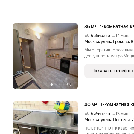
36 м² · 1-комнатная к
Бибирево
14 мин.
Москва
,
улица Грекова
,
8
Мы оперативно заселим в
доступности метро Мед
документы ,чеки ,догово
Квартира укомплектован
Показать телефон
техника ,посуда ,фен и
+
8
40 м² · 1-комнатная 
Бибирево
13 мин.
Москва
,
улица Пестеля
,
7
ПОСУТОЧНО 1-к квартира