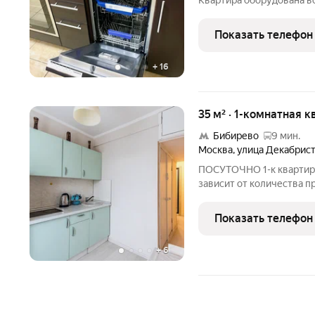
Квартира оборудована 
проживания 2-х спальная
полотенца, вся необходи
Показать телефон
электро чайник, плита,
+
16
35 м² · 1-комнатная к
Бибирево
9 мин.
Москва
,
улица Декабрис
ПОСУТОЧНО 1-к квартира
зависит от количества п
недели. Квартира обору
комфортного проживания 
Показать телефон
диван, постельные
+
6