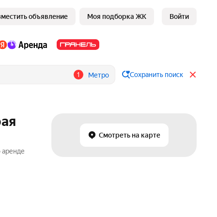
зместить объявление
Моя подборка ЖК
Войти
1
Сохранить поиск
Метро
рая
Смотреть на карте
о аренде