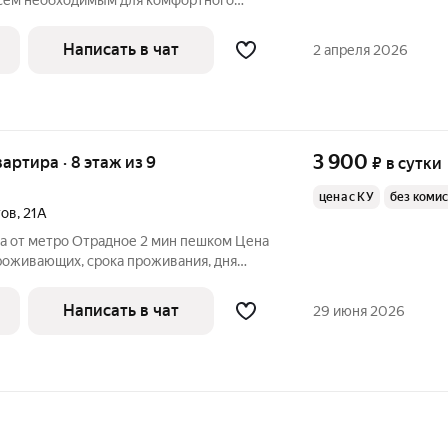
всем необходимым для комфортного
 кровать, постельные принадлежности,
мая посуда, холодильник, печь СВЧ,
Написать в чат
2 апреля 2026
3 900
вартира · 8 этаж из 9
₽
в сутки
цена с КУ
без коми
тов
,
21А
 от метро Отрадное 2 мин пешком Цена
роживающих, срока проживания, дня
дована всем необходимым для
2-х спальная кровать и 2-х спальный
Написать в чат
29 июня 2026