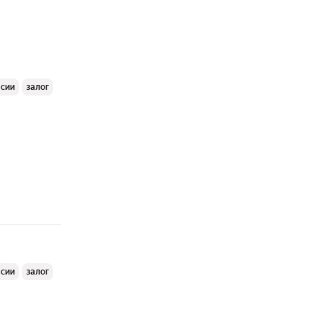
ссии
залог
ссии
залог