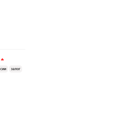
ссии
залог