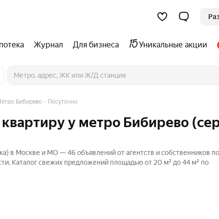
Ра
потека
Журнал
Для бизнеса
Уникальные акции
етро Бибирево
Посуточно
 квартиру у метро Бибирево (се
ка) в Москве и МО — 46 объявлений от агентств и собственников п
сти. Каталог свежих предложений площадью от 20 м² до 44 м² по