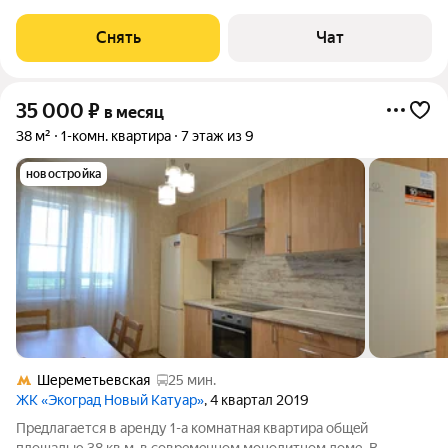
Микроволновка Дом - монолитный. Коммунальные услуги по
счетчикам оплачиваются
Снять
Чат
35 000
₽
в месяц
38 м²
1-комн. квартира
7 этаж из 9
новостройка
Шереметьевская
25 мин.
ЖК «Экоград Новый Катуар»
, 4 квартал 2019
Пpeдлагается в aренду 1-а комнатнaя кваpтира общeй