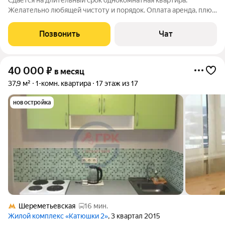
Сдается на длительный срок однокомнатная квартира.
Желательно любящей чистоту и порядок. Оплата аренда, плюс
вся коммунальная квитанция. Комнаты во двор, раздельный
сан. узел, кухня с балконом мечта хозяйки.Необходимая
Позвонить
Чат
мебель присутствует. Консьерж,
40 000
₽
в месяц
37,9 м²
1-комн. квартира
17 этаж из 17
новостройка
Шереметьевская
16 мин.
Жилой комплекс «Катюшки 2»
, 3 квартал 2015