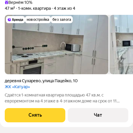
Вернём 10%
47 м²
1-комн. квартира
4 этаж из 4
новостройка
без залога
деревня Сухарево
,
улица Пацейко
,
10
ЖК «Катуар»
Сдаётся 1-комнатная квартира площадью 47 кв.м. с
евроремонтом на 4 этаже в 4-этажном доме на срок от 11
месяцев. Из техники есть: Духовой шкаф Стиральная машина
Холодильник Посудомоечная машина Кондиционер
Снять
Чат
Микроволновка Дом - кирпичный. Во