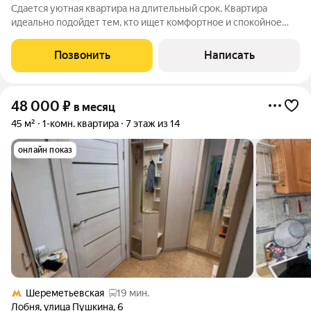
Сдается уютная квартира на длительный срок. Квартира
идеально подойдет тем, кто ищет комфортное и спокойное
место для жизни. Пространство светлое, аккуратное и
полностью готово к заселению. Здесь приятно жить как
Позвонить
Написать
одному человеку, так и семье. В
48 000
₽
в месяц
45 м²
1-комн. квартира
7 этаж из 14
онлайн показ
Шереметьевская
19 мин.
Лобня
,
улица Пушкина
,
6