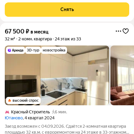
этажном доме на срок от 11 месяцев. Из техники есть:
Телевизор Духовой шкаф Стиральная машина Холодильник
Снять
Дом - монолитный, окна
67 500
₽
в месяц
32 м²
2-комн. квартира
24 этаж из 33
3D-тур
новостройка
высокий спрос
Кpacный Строитель
6 мин.
Ютаново
, 4 квартал 2024
Заезд возможен с 04.09.2026. Сдаётся 2-комнатная квартира
площадью 32 кв.м. с евроремонтом на 24 этаже в 33-этажном