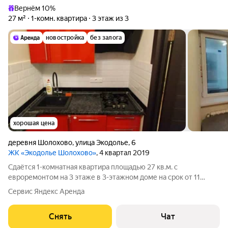
Вернём 10%
27 м²
1-комн. квартира
3 этаж из 3
новостройка
без залога
хорошая цена
деревня Шолохово
,
улица Экодолье
,
6
ЖК «Экодолье Шолохово»
, 4 квартал 2019
Сдаётся 1-комнатная квартира площадью 27 кв.м. с
евроремонтом на 3 этаже в 3-этажном доме на срок от 11
месяцев. Из техники есть: Телевизор Стиральная машина
Сервис Яндекс Аренда
Холодильник Посудомоечная машина Дом - кирпичный, окна
выходят во двор. Во дворе есть
Снять
Чат