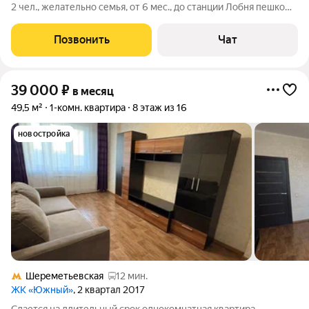
2 чел., желательно семья, от 6 мес., до станции Лобня пешком
15 мин. Цена 41000 р.+ вся квитанция ЖКХ с
электросчетчиком (4-6т.р) + залог 50000 р., двух спальная
Позвонить
Чат
кровать, двух спальный диван,
39 000
₽
в месяц
49,5 м²
1-комн. квартира
8 этаж из 16
новостройка
Шереметьевская
12 мин.
ЖК «Южный»
, 2 квартал 2017