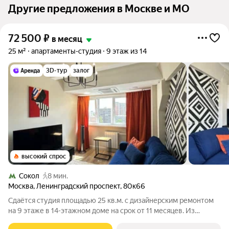
Другие предложения в Москве и МО
72 500
₽
в месяц
25 м²
апартаменты-студия
9 этаж из 14
3D-тур
залог
высокий спрос
Сокол
8 мин.
Москва
,
Ленинградский проспект
,
80к66
Сдаётся студия площадью 25 кв.м. с дизайнерским ремонтом
на 9 этаже в 14-этажном доме на срок от 11 месяцев. Из
техники есть: Телевизор Стиральная машина Холодильник