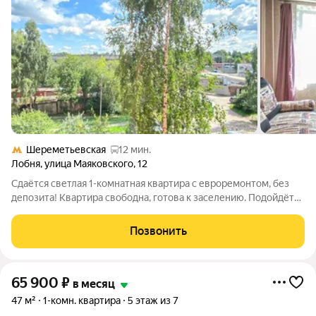
Шереметьевская
12 мин.
Лобня
,
улица Маяковского
,
12
Сдаётся светлая 1-комнатная квартира с евроремонтом, без
депозита! Квартира свободна, готова к заселению. Подойдёт
одному человеку или паре с ребенком. Изолированная
спальня, уютная кухня, лоджия и совмещённый санузел. Полы -
Позвонить
линолеум и плитка,
65 900
₽
в месяц
47 м²
1-комн. квартира
5 этаж из 7