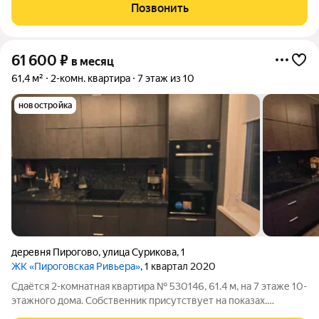
смежные, что позволяет эффективно использовать
Позвонить
пространство. В кухне
61 600
₽
в месяц
61,4 м²
2-комн. квартира
7 этаж из 10
новостройка
деревня Пирогово
,
улица Сурикова
,
1
ЖК «Пироговская Ривьера»
, 1 квартал 2020
Сдаётся 2-комнатная квартира № 530146, 61.4 м, на 7 этаже 10-
этажного дома. Собственник присутствует на показах.
Коммунальные платежи включены в стоимость. Счетчики