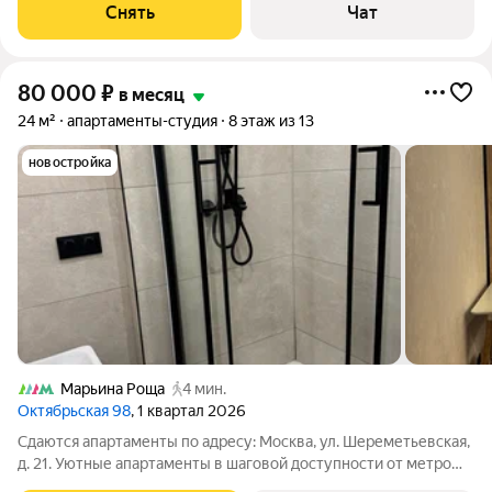
Микроволновка Пылесос Дом - монолитный, окна выходят на
Снять
Чат
улицу. Есть консьерж. В
80 000
₽
в месяц
24 м²
апартаменты-студия
8 этаж из 13
новостройка
Марьина Роща
4 мин.
Октябрьская 98
, 1 квартал 2026
Сдаются апартаменты по адресу: Москва, ул. Шереметьевская,
д. 21. Уютные апартаменты в шаговой доступности от метро
«Марьина Роща» всего 3 минуты пешком. Полностью готовы к