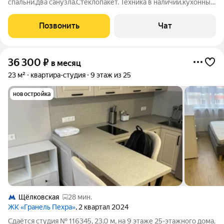
спальни.два санузла.Стеклопакет. Техника в наличии.кухонный
гарнитур.Квартира в хорошем состоянии. Мебели в спальнях
нет. 17/33 эт дома. На длительный срок.предпочтение
Позвонить
Чат
семье(без животных) До
36 300
₽
в месяц
23 м²
квартира-студия
9 этаж из 25
новостройка
Щёлковская
28 мин.
ЖК «Гранель Пехра»
, 2 квартал 2024
Сдаётся студия № 116345, 23.0 м, на 9 этаже 25-этажного дома.