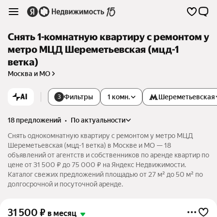
Снять 1-комнатную квартиру с ремонтом у
метро МЦД Шереметьевская (мцд-1
ветка)
Москва и МО
AI
Фильтры
1 комн.
Шереметьевская
3
18 предложений
•
по актуальности
Снять однокомнатную квартиру с ремонтом у метро МЦД
Шереметьевская (мцд-1 ветка) в Москве и МО — 18
объявлений от агентств и собственников по аренде квартир по
цене от 31 500 ₽ до 75 000 ₽ на Яндекс Недвижимости.
Каталог свежих предложений площадью от 27 м² до 50 м² по
долгосрочной и посуточной аренде.
31 500
₽
в месяц