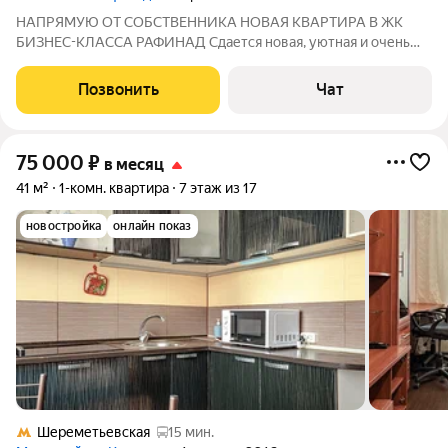
НАПРЯМУЮ ОТ СОБСТВЕННИКА НОВАЯ КВАРТИРА В ЖК
БИЗНЕС-КЛАССА РАФИНАД Сдается новая, уютная и очень
тихая квартира с видом на малоэтажную застройку, без дороги
под окнами. Закрытая территория, набережная, кофейня в
Позвонить
Чат
доме и всего 10 минут до Шереметьево.
75 000
₽
в месяц
41 м²
1-комн. квартира
7 этаж из 17
новостройка
онлайн показ
Шереметьевская
15 мин.