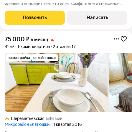
идеально подойдет тем, кто ищет комфортное и спокойное
место для жизни. Пространство светлое, аккуратное и
полностью готово к заселению. Здесь приятно жить как
Позвонить
Написать
одному человеку, так и семье. В
75 000
₽
в месяц
41 м²
1-комн. квартира
2 этаж из 17
новостройка
онлайн показ
Шереметьевская
16 мин.
Микрорайон «Катюшки»
, 1 квартал 2016