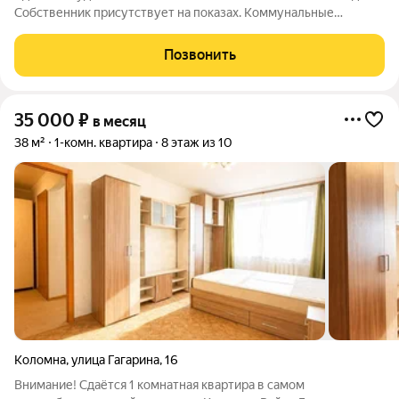
Собственник присутствует на показах. Коммунальные
платежи включены в стоимость. Счетчики оплачиваются
отдельно. По условиям проживания: можно с детьми, можно с
Позвонить
питомцами. Срок минимальной
35 000
₽
в месяц
38 м²
1-комн. квартира
8 этаж из 10
Коломна
,
улица Гагарина
,
16
Внимание! Сдаётся 1 комнатная квартира в самом