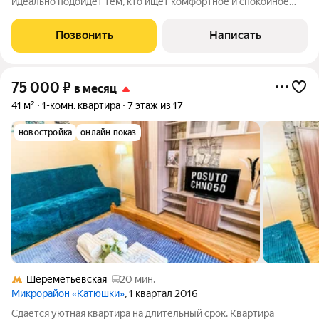
идеально подойдет тем, кто ищет комфортное и спокойное
место для жизни. Пространство светлое, аккуратное и
полностью готово к заселению. Здесь приятно жить как
Позвонить
Написать
одному человеку, так и семье. В
75 000
₽
в месяц
41 м²
1-комн. квартира
7 этаж из 17
новостройка
онлайн показ
Шереметьевская
20 мин.
Микрорайон «Катюшки»
, 1 квартал 2016
Сдается уютная квартира на длительный срок. Квартира