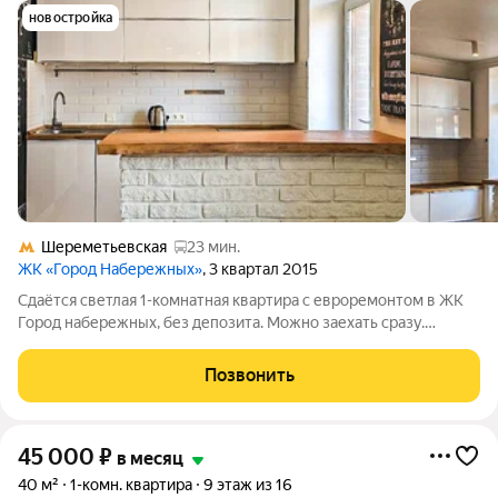
новостройка
Шереметьевская
23 мин.
ЖК «Город Набережных»
, 3 квартал 2015
Сдаётся светлая 1-комнатная квартира с евроремонтом в ЖК
Город набережных, без депозита. Можно заехать сразу.
Отличный вариант для одного-двух человек или небольшой
семьи. Открытая планировка с кухней-гостиной и отдельной
Позвонить
спальной зоной. Окна
45 000
₽
в месяц
40 м²
1-комн. квартира
9 этаж из 16