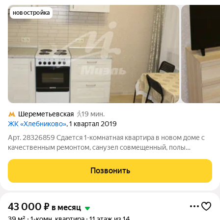
новостройка
Шереметьевская
19 мин.
ЖК «Хлебниково»
, 1 квартал 2019
Арт. 28326859 Сдается 1-комнатная квартира в новом доме с
качественным ремонтом, санузел совмещенный, полы
ламинат, лоджия застекленная. Имеется вся необходимая
мебель и бытовая техника. Развитая инфраструктура:
Позвонить
магазины, школа, детский садик.
43 000
₽
в месяц
39 м²
1-комн. квартира
11 этаж из 14