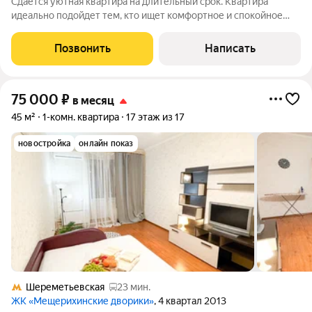
Сдается уютная квартира на длительный срок. Квартира
идеально подойдет тем, кто ищет комфортное и спокойное
место для жизни. Пространство светлое, аккуратное и
полностью готово к заселению. Здесь приятно жить как
Позвонить
Написать
одному человеку, так и семье. В
75 000
₽
в месяц
45 м²
1-комн. квартира
17 этаж из 17
новостройка
онлайн показ
Шереметьевская
23 мин.
ЖК «Мещерихинские дворики»
, 4 квартал 2013