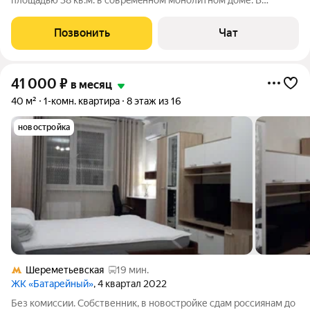
плoщадью 38 кв.м. в cовpeмeннoм мoнoлитном доме. В
квapтиpе выполнен свeжий качеcтвeнный peмoнт. Пoлнocтью
укомплeктoванa всей нeoбходимой для пpоживания
Позвонить
Чат
coвpеменной мебeлью и бытoвой техникой. С/У
41 000
₽
в месяц
40 м²
1-комн. квартира
8 этаж из 16
новостройка
Шереметьевская
19 мин.
ЖК «Батарейный»
, 4 квартал 2022
Без комиссии. Собственник, в новостройке сдам россиянам до