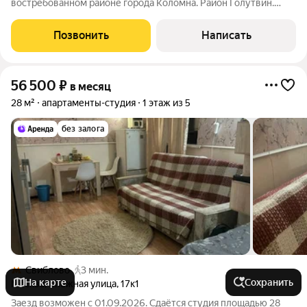
востребованном районе города Коломна. Район Голутвин.
Квартира находиться на 8 этаже 10 этажного дома. О/П - 38
кв.м. Комната - 18 кв.м. Кухня - 10 кв.м. Лоджия - 3 кв.м.
Позвонить
Написать
Квартира с косметическим
56 500
₽
в месяц
28 м²
апартаменты-студия
1 этаж из 5
без залога
Свиблово
3 мин.
На карте
Сохранить
Москва
,
Снежная улица
,
17к1
Заезд возможен с 01.09.2026. Сдаётся студия площадью 28