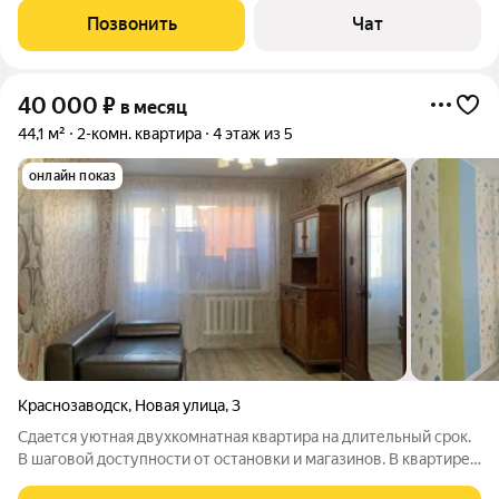
проживанию: есть вся необходимая мебель и оборудованная
Позвонить
Чат
кухня. Из техники:
40 000
₽
в месяц
44,1 м²
2-комн. квартира
4 этаж из 5
онлайн показ
Краснозаводск
,
Новая улица
,
3
Сдается уютная двухкомнатная квартира на длительный срок.
В шаговой доступности от остановки и магазинов. В квартире
выполнен ремонт, что создает приятную атмосферу. Комнаты