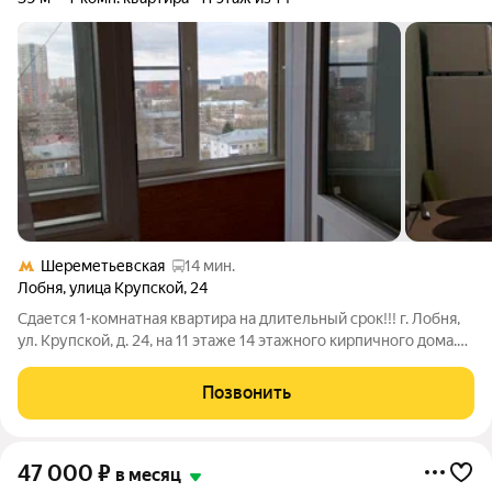
Шереметьевская
14 мин.
Лобня
,
улица Крупской
,
24
Сдается 1-комнатная квартира на длительный срок!!! г. Лобня,
ул. Крупской, д. 24, на 11 этаже 14 этажного кирпичного дома.
Общая площадь 39 кв. м, жилая 20 кв. м, кухня 12 кв. м, с/у
совмещенный, застекленная лоджия. Вся необходимая мебель
Позвонить
и бытовая
47 000
₽
в месяц