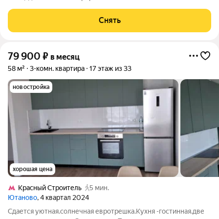
доме на срок от 11 месяцев. Из техники есть: Телевизор
Духовой шкаф Стиральная машина Холодильник
Снять
Посудомоечная машина
79 900
₽
в месяц
58 м²
3-комн. квартира
17 этаж из 33
новостройка
хорошая цена
Кpacный Строитель
5 мин.
Ютаново
, 4 квартал 2024
Сдается уютная.солнечная евротрешка.Кухня -гостинная.две