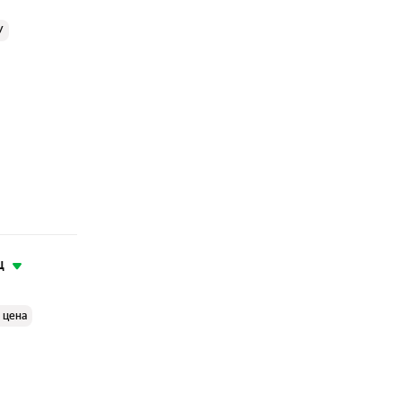
У
ц
 цена