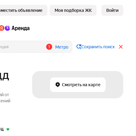
зместить объявление
Моя подборка ЖК
Войти
1
Сохранить поиск
Метро
МЦД
Смотреть на карте
ий от
жений
яц