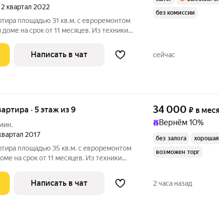
, 2 квартал 2022
без комиссии
ртира площадью 31 кв.м. с евроремонтом
 доме на срок от 11 месяцев. Из техники
ыходят во двор. В подъезде 2 лифта -
Написать в чат
сейчас
34 000
вартира · 5 этаж из 9
₽
в мес
Вернём 10%
мин.
 квартал 2017
без залога
хорошая
ртира площадью 35 кв.м. с евроремонтом
возможен торг
оме на срок от 11 месяцев. Из техники
Кондиционер Микроволновка Пылесос Дом - монолитный, окна
Написать в чат
2 часа назад