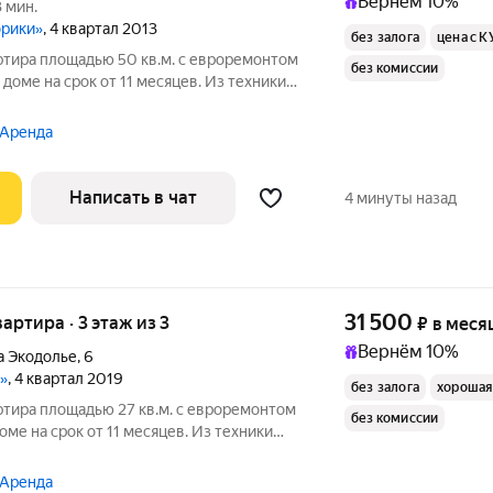
Вернём 10%
 мин.
орики»
, 4 квартал 2013
без залога
цена с К
ртира площадью 50 кв.м. с евроремонтом
без комиссии
 доме на срок от 11 месяцев. Из техники
ые услуги по счетчикам оплачиваются
 Аренда
Написать в чат
4 минуты назад
31 500
вартира · 3 этаж из 3
₽
в меся
Вернём 10%
а Экодолье
,
6
»
, 4 квартал 2019
без залога
хорошая
ртира площадью 27 кв.м. с евроремонтом
без комиссии
оме на срок от 11 месяцев. Из техники
 окна выходят во двор. Во дворе есть
 Аренда