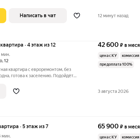
Написать в чат
12 минут назад
42 600
 квартира · 4 этаж из 12
₽
в мес
 мин.
цена с КУ
комиссия
о
,
12
предоплата 100%
тная квартира с евроремонтом, без
одна, готова к заселению. Подойдёт
Изолированная спальня,
совмещённый санузел. Полы - линолеум и
3 августа 2026
65 900
вартира · 5 этаж из 7
₽
в мес
 мин.
цена с КУ
комиссия