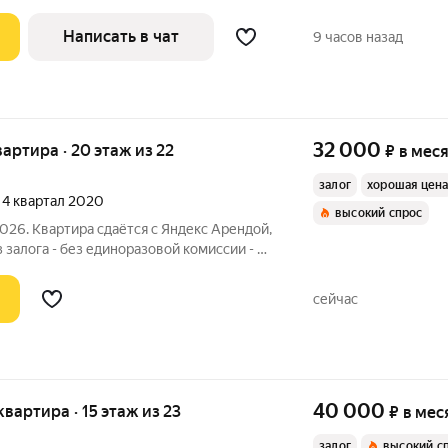
Написать в чат
9 часов назад
32 000
квартира · 20 этаж из 22
₽
в мес
залог
хорошая цен
, 4 квартал 2020
высокий спрос
2026. Квартира сдаётся с Яндекс Арендой,
ез залога - без единоразовой комиссии - с
ециалистов в процессе проживания. Мы
можем показать вам квартиру онлайн это так же детально, как
сейчас
40 000
 квартира · 15 этаж из 23
₽
в мес
залог
высокий с