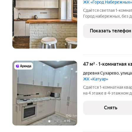
ЖК «Город Набережных»
Сдаётся светлая 1-комна
Город набережных, без депозита. Можно заехать
вариант для одного-двух чел
планировка с кухней-гос
Показать телефон
+
11
47 м² · 1-комнатная 
деревня Сухарево
,
улица
ЖК «Катуар»
Сдаётся 1-комнатная ква
на 4 этаже в 4-этажном д
есть: Духовой шкаф Стиральная машина Холодильник
Посудомоечная машина Кондиционер Микроволновка Дом -
Снять
кирпичный. Во
+
15