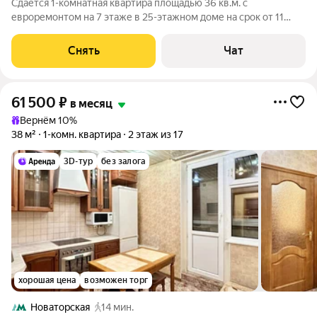
Сдаётся 1-комнатная квартира площадью 36 кв.м. с
евроремонтом на 7 этаже в 25-этажном доме на срок от 11
месяцев. Из техники есть: Духовой шкаф Стиральная машина
Холодильник Дом - панельный, окна выходят на улицу. В
Снять
Чат
подъезде 4 лифта - 2 грузовых и
61 500
₽
в месяц
Вернём 10%
38 м²
1-комн. квартира
2 этаж из 17
3D-тур
без залога
хорошая цена
возможен торг
Новаторская
14 мин.