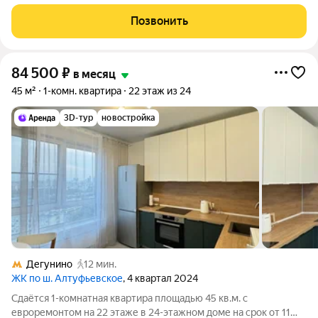
Коммунальные платежи включены в стоимость. Счетчики
оплачиваются отдельно. По условиям проживания: можно с
Позвонить
детьми, можно с питомцами. Срок
84 500
₽
в месяц
45 м²
1-комн. квартира
22 этаж из 24
3D-тур
новостройка
Дегунино
12 мин.
ЖК по ш. Алтуфьевское
, 4 квартал 2024
Сдаётся 1-комнатная квартира площадью 45 кв.м. с
евроремонтом на 22 этаже в 24-этажном доме на срок от 11