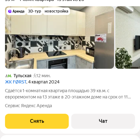
3D-тур
новостройка
Тульская
12 мин.
ЖК FØRST
, 4 квартал 2024
Сдаётся 1-комнатная квартира площадью 39 кв.м. с
евроремонтом на 13 этаже в 20-этажном доме на срок от 11
месяцев. Из техники есть: Телевизор Духовой шкаф
Сервис Яндекс Аренда
Стиральная машина Холодильник Посудомоечная машина
Кондиционер Бойлер Микроволновка Дом
Снять
Чат