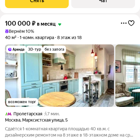
Снять
Чат
Холодильник
100 000
₽
в месяц
Вернём 10%
40 м²
1-комн. квартира
8 этаж из 18
3D-тур
без залога
возможен торг
Пролетарская
7 мин.
Москва
,
Марксистская улица
,
5
Сдаётся 1-комнатная квартира площадью 40 кв.м. с
дизайнерским ремонтом на 8 этаже в 18-этажном доме на срок