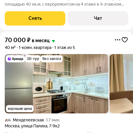
площадью 40 кв.м. с евроремонтом на 4 этаже в 4-этажном
доме на срок от 11 месяцев. Из техники есть: Телевизор
Духовой шкаф Стиральная машина Холодильник
Снять
Чат
Посудомоечная машина Кондиционер
70 000
₽
в месяц
40 м²
1-комн. квартира
1 этаж из 5
3D-тур
без залога
хорошая цена
Менделеевская
7 мин.
Москва
,
улица Палиха
,
7-9к2