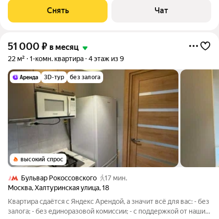
Телевизор Духовой шкаф Стиральная машина Холодильник
Снять
Чат
Посудомоечная машина
51 000
₽
в месяц
22 м²
1-комн. квартира
4 этаж из 9
3D-тур
без залога
высокий спрос
Бульвар Рокоссовского
17 мин.
Москва
,
Халтуринская улица
,
18
Квартира сдаётся с Яндекс Арендой, а значит всё для вас: - без
залога; - без единоразовой комиссии; - с поддержкой от наших