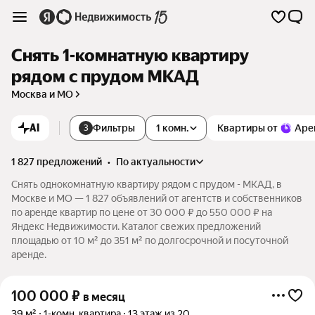
Снять 1-комнатную квартиру
рядом с прудом МКАД
Москва и МО
AI
Фильтры
1 комн.
Квартиры от
Аре
3
1 827 предложений
•
по актуальности
Снять однокомнатную квартиру рядом с прудом - МКАД, в
Москве и МО — 1 827 объявлений от агентств и собственников
по аренде квартир по цене от 30 000 ₽ до 550 000 ₽ на
Яндекс Недвижимости. Каталог свежих предложений
площадью от 10 м² до 351 м² по долгосрочной и посуточной
аренде.
100 000
₽
в месяц
39 м²
1-комн. квартира
13 этаж из 20