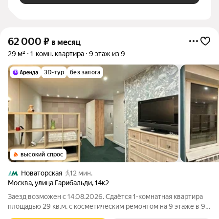
62 000
₽
в месяц
29 м²
1-комн. квартира
9 этаж из 9
3D-тур
без залога
высокий спрос
Новаторская
12 мин.
Москва
,
улица Гарибальди
,
14к2
Заезд возможен с 14.08.2026. Сдаётся 1-комнатная квартира
площадью 29 кв.м. с косметическим ремонтом на 9 этаже в 9-
этажном доме на срок от 11 месяцев. Из техники есть: