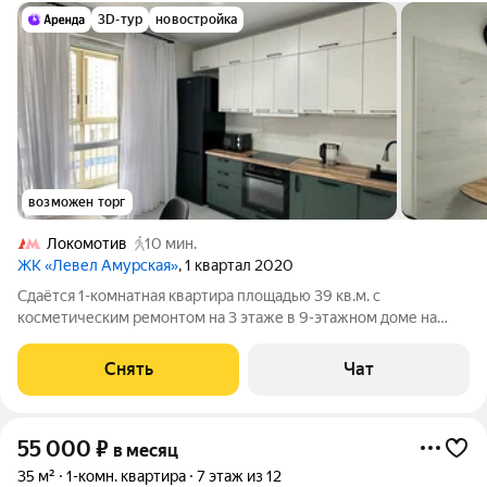
3D-тур
новостройка
возможен торг
Локомотив
10 мин.
ЖК «Левел Амурская»
, 1 квартал 2020
Сдаётся 1-комнатная квартира площадью 39 кв.м. с
косметическим ремонтом на 3 этаже в 9-этажном доме на
срок от 11 месяцев. Из техники есть: Телевизор Духовой шкаф
Стиральная машина Холодильник Посудомоечная машина
Снять
Чат
Кондиционер Микроволновка Дом
55 000
₽
в месяц
35 м²
1-комн. квартира
7 этаж из 12