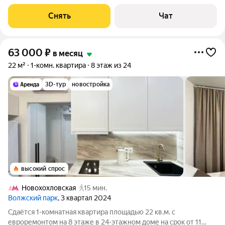
от 11 месяцев. Из техники есть: Телевизор Духовой шкаф
Стиральная машина Сушильная машина Холодильник
Снять
Чат
Посудомоечная машина Кондиционер
63 000
₽
в месяц
22 м²
1-комн. квартира
8 этаж из 24
3D-тур
новостройка
высокий спрос
Новохохловская
15 мин.
Волжский парк
, 3 квартал 2024
Сдаётся 1-комнатная квартира площадью 22 кв.м. с
евроремонтом на 8 этаже в 24-этажном доме на срок от 11