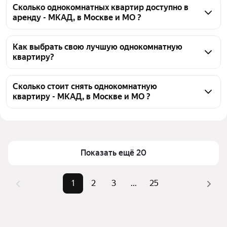
Сколько однокомнатных квартир доступно в
аренду - МКАД, в Москве и МО ?
На Яндекс Недвижимости - МКАД, в Москве и МО 
доступно в аренду 1,8 тыс однокомнатных квартир, 
Как выбрать свою лучшую однокомнатную
квартиру?
из них 84 объявления от собственников, 1743 
объявления от агентств
Чтобы снять 1-комнатную квартиру рядом с прудом 
МКАД, воспользуйтесь удобными фильтрами и 
Сколько стоит снять однокомнатную
квартиру - МКАД, в Москве и МО ?
сортировкой для выбора среди предложений в 
выбранном районе
Цена за квадратный метр
268 — 8 871 ₽
Помимо удобной сортировки по цене аренды вы 
Площадь
10 — 351 м²
можете отсортировать результаты по стоимости 
квадратного метра или площади
Показать ещё 20
1
2
3
...
25