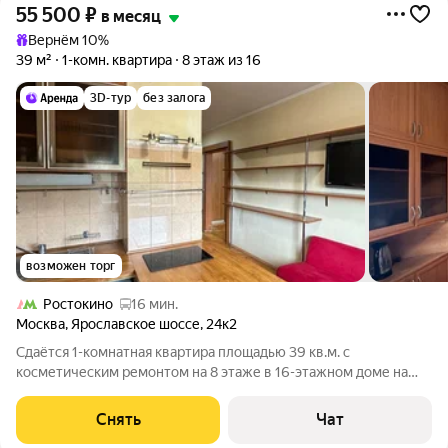
55 500
₽
в месяц
Вернём 10%
39 м²
1-комн. квартира
8 этаж из 16
3D-тур
без залога
возможен торг
Ростокино
16 мин.
Москва
,
Ярославское шоссе
,
24к2
Сдаётся 1-комнатная квартира площадью 39 кв.м. с
косметическим ремонтом на 8 этаже в 16-этажном доме на
срок от 11 месяцев. Из техники есть: Телевизор Стиральная
машина Холодильник Микроволновка Пылесос Дом -
Снять
Чат
панельный, окна выходят во двор. В