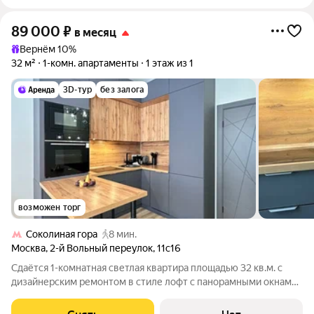
89 000
₽
в месяц
Вернём 10%
32 м²
1-комн. апартаменты
1 этаж из 1
3D-тур
без залога
возможен торг
Соколиная гора
8 мин.
Москва
,
2-й Вольный переулок
,
11с16
Сдаётся 1-комнатная светлая квартира площадью 32 кв.м. с
дизайнерским ремонтом в стиле лофт с панорамными окнами
на 1 этаже в 1-этажном доме на срок от 11 месяцев. Из техники
есть: Телевизор Духовой шкаф Стиральная машина