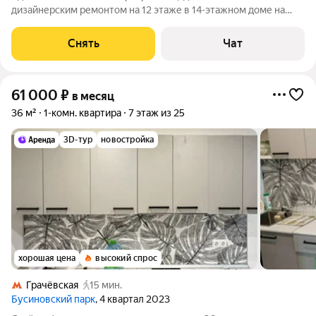
дизайнерским ремонтом на 12 этаже в 14-этажном доме на
срок от 11 месяцев. Из техники есть: Телевизор Духовой шкаф
Стиральная машина Холодильник Посудомоечная машина
Снять
Чат
Кондиционер В ванной и на
61 000
₽
в месяц
36 м²
1-комн. квартира
7 этаж из 25
3D-тур
новостройка
хорошая цена
высокий спрос
Грачёвская
15 мин.
Бусиновский парк
, 4 квартал 2023