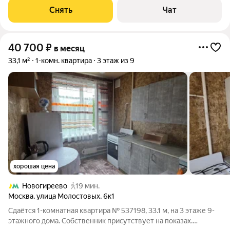
Бойлер Микроволновка Пылесос
Снять
Чат
40 700
₽
в месяц
33,1 м²
1-комн. квартира
3 этаж из 9
хорошая цена
Новогиреево
19 мин.
Москва
,
улица Молостовых
,
6к1
Сдаётся 1-комнатная квартира № 537198, 33.1 м, на 3 этаже 9-
этажного дома. Собственник присутствует на показах.