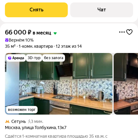
специалистов в процессе проживания. Мы можем показать
вам квартиру онлайн это так же детально, как вживую, только
Снять
Чат
вы не
66 000
₽
в месяц
Вернём 10%
35 м²
1-комн. квартира
12 этаж из 14
3D-тур
без залога
возможен торг
Сетунь
3 мин.
Москва
,
улица Толбухина
,
13к7
Сдаётся 1-комнатная квартира площадью 35 кв.м. с