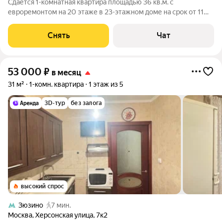
Сдаётся 1-комнатная квартира площадью 36 кв.м. с
евроремонтом на 20 этаже в 23-этажном доме на срок от 11
месяцев. Из техники есть: Духовой шкаф Стиральная машина
Холодильник Посудомоечная машина Микроволновка Дом -
Снять
Чат
монолитный. В подъезде 5
53 000
₽
в месяц
31 м²
1-комн. квартира
1 этаж из 5
3D-тур
без залога
высокий спрос
Зюзино
7 мин.
Москва
,
Херсонская улица
,
7к2