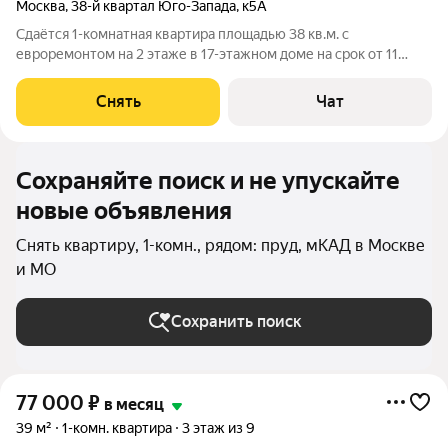
Москва
,
38-й квартал Юго-Запада
,
к5А
Сдаётся 1-комнатная квартира площадью 38 кв.м. с
евроремонтом на 2 этаже в 17-этажном доме на срок от 11
месяцев. Из техники есть: Телевизор Духовой шкаф
Стиральная машина Холодильник Микроволновка Дом -
Снять
Чат
панельный, окна выходят на улицу. Есть
Сохраняйте поиск и не упускайте
новые объявления
Снять квартиру, 1-комн., рядом: пруд, мКАД в Москве
и МО
Сохранить поиск
77 000
₽
в месяц
39 м²
1-комн. квартира
3 этаж из 9