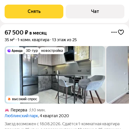
месяцев. Из техники есть: Телевизор Духовой шкаф
Стиральная машина Холодильник Посудомоечная машина
Снять
Чат
Микроволновка Пылесос Дом -
67 500
₽
в месяц
35 м²
1-комн. квартира
13 этаж из 25
3D-тур
новостройка
высокий спрос
Перерва
10 мин.
Люблинский парк
, 4 квартал 2020
Заезд возможен с 18.08.2026. Сдаётся 1-комнатная квартира