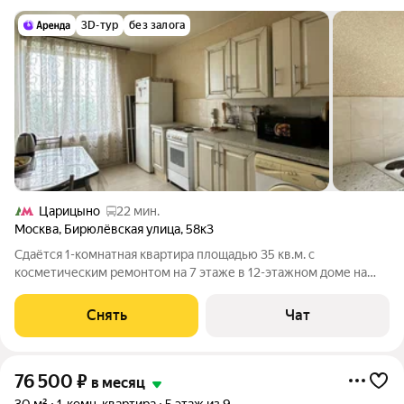
3D-тур
без залога
Царицыно
22 мин.
Москва
,
Бирюлёвская улица
,
58к3
Сдаётся 1-комнатная квартира площадью 35 кв.м. с
косметическим ремонтом на 7 этаже в 12-этажном доме на
срок от 11 месяцев. Из техники есть: Телевизор Духовой шкаф
Стиральная машина Холодильник Микроволновка Дом -
Снять
Чат
панельный, окна выходят во
76 500
₽
в месяц