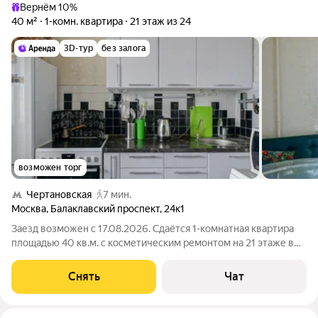
Вернём 10%
40 м²
1-комн. квартира
21 этаж из 24
3D-тур
без залога
возможен торг
Чертановская
7 мин.
Москва
,
Балаклавский проспект
,
24к1
Заезд возможен с 17.08.2026. Сдаётся 1-комнатная квартира
площадью 40 кв.м. с косметическим ремонтом на 21 этаже в
24-этажном доме на срок от 11 месяцев. Из техники есть:
Телевизор Духовой шкаф Стиральная машина Холодильник
Снять
Чат
Посудомоечная машина