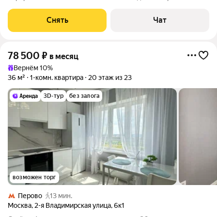
месяцев. Из техники есть: Телевизор Духовой шкаф
Стиральная машина Холодильник Кондиционер
Снять
Чат
Микроволновка Дом - монолитный, окна выходят во
78 500
₽
в месяц
Вернём 10%
36 м²
1-комн. квартира
20 этаж из 23
3D-тур
без залога
возможен торг
Перово
13 мин.
Москва
,
2-я Владимирская улица
,
6к1