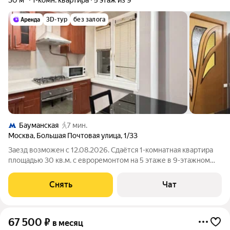
30 м²
1-комн. квартира
5 этаж из 9
3D-тур
без залога
Бауманская
7 мин.
Москва
,
Большая Почтовая улица
,
1/33
Заезд возможен с 12.08.2026. Сдаётся 1-комнатная квартира
площадью 30 кв.м. с евроремонтом на 5 этаже в 9-этажном
доме на срок от 11 месяцев. Из техники есть: Духовой шкаф
Стиральная машина Холодильник Кондиционер
Снять
Чат
Микроволновка Пылесос Дом -
67 500
₽
в месяц