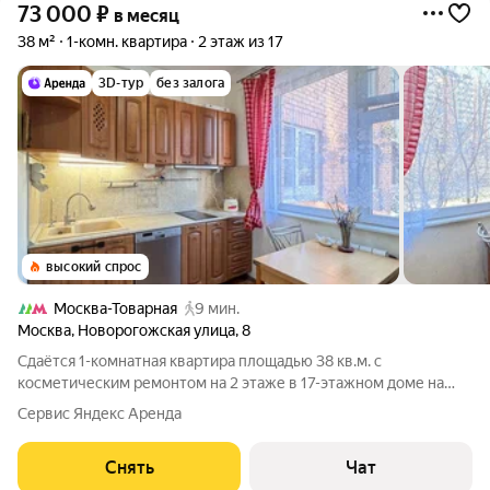
73 000
₽
в месяц
38 м²
1-комн. квартира
2 этаж из 17
3D-тур
без залога
высокий спрос
Москва-Товарная
9 мин.
Москва
,
Новорогожская улица
,
8
Сдаётся 1-комнатная квартира площадью 38 кв.м. с
косметическим ремонтом на 2 этаже в 17-этажном доме на
срок от 11 месяцев. Из техники есть: Телевизор Духовой шкаф
Сервис Яндекс Аренда
Стиральная машина Сушильная машина Холодильник
Посудомоечная машина Кондиционер
Снять
Чат