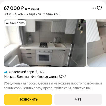
67 000
₽
в месяц
30 м²
1-комн. квартира
3 этаж из 5
онлайн показ
Филёвский парк
5 мин.
Москва
,
Большая Филёвская улица
,
37к2
Убедительная просьба, если вы не можете просто позвонить, в
ваших сообщениях сразу презентуйте себя, ответив на
следующие вопросы: Сколько человек будет проживать (кем
являетесь друг другу если вас несколько)? Возраст /
Позвонить
Чат
гражданство / профессия? Есть