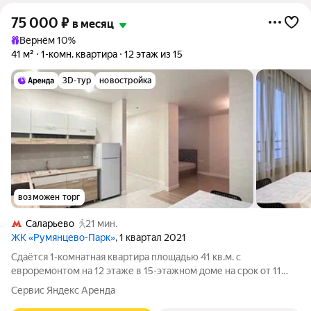
75 000
₽
в месяц
Вернём 10%
41 м²
1-комн. квартира
12 этаж из 15
3D-тур
новостройка
возможен торг
Саларьево
21 мин.
ЖК «Румянцево-Парк»
, 1 квартал 2021
Сдаётся 1-комнатная квартира площадью 41 кв.м. с
евроремонтом на 12 этаже в 15-этажном доме на срок от 11
месяцев. Из техники есть: Телевизор Духовой шкаф
Сервис Яндекс Аренда
Стиральная машина Холодильник Дом - кирпичный, окна