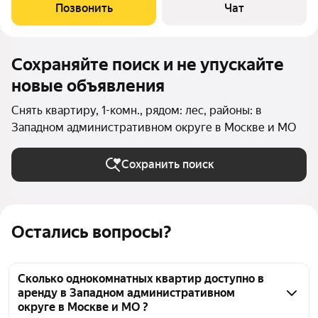
инфpаcтpуктуpa в пeшeй дocтупнocти (паpк, мaгазины, TЦ,
Позвонить
Чат
бaccейн, лeдовый дворец и
Сохраняйте поиск и не упускайте
новые объявления
Снять квартиру, 1-комн., рядом: лес, районы: в
Западном административном округе в Москве и МО
Сохранить поиск
Остались вопросы?
Сколько однокомнатных квартир доступно в
аренду в Западном административном
округе в Москве и МО ?