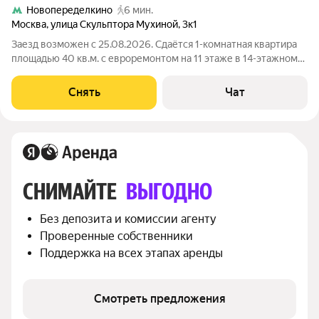
Новопеределкино
6 мин.
Москва
,
улица Скульптора Мухиной
,
3к1
Заезд возможен с 25.08.2026. Сдаётся 1-комнатная квартира
площадью 40 кв.м. с евроремонтом на 11 этаже в 14-этажном
доме на срок от 11 месяцев. Из техники есть: Духовой шкаф
Стиральная машина Холодильник Посудомоечная машина
Снять
Чат
Кондиционер
СНИМАЙТЕ 
ВЫГОДНО
Без депозита и комиссии агенту
Проверенные собственники
Поддержка на всех этапах аренды
Смотреть предложения