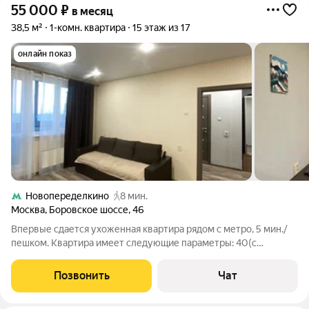
55 000
₽
в месяц
38,5 м²
1-комн. квартира
15 этаж из 17
онлайн показ
Новопеределкино
8 мин.
Москва
,
Боровское шоссе
,
46
Впервые сдается ухоженная квартира рядом с метро, 5 мин./
пешком. Квартира имеет следующие параметры: 40(с
лоджией)/38.5/20/8 кв.м, 15/17 эт.панельного дома. Чистый
подъезд, приятный и свободный вид из окон: Квартира
Позвонить
Чат
меблирована и оснащена бытовой