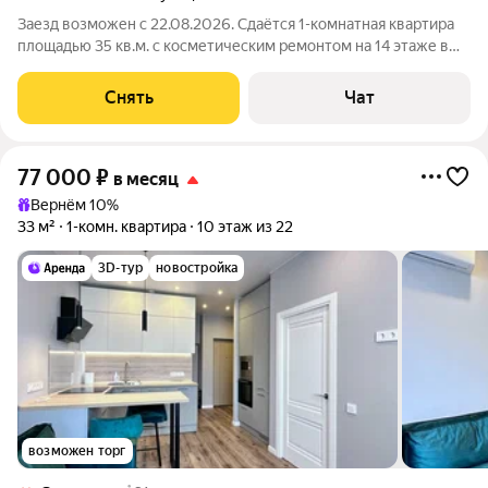
Заезд возможен с 22.08.2026. Сдаётся 1-комнатная квартира
площадью 35 кв.м. с косметическим ремонтом на 14 этаже в
14-этажном доме на срок от 11 месяцев. Из техники есть:
Телевизор Духовой шкаф Стиральная машина Холодильник
Снять
Чат
Кондиционер
77 000
₽
в месяц
Вернём 10%
33 м²
1-комн. квартира
10 этаж из 22
3D-тур
новостройка
возможен торг