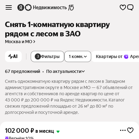
Снять 1-комнатную квартиру
рядом с лесом в ЗАО
Москва и МО
AI
Фильтры
1 комн.
Квартиры от
Аре
3
67 предложений
•
по актуальности
Снять однокомнатную квартиру рядом с лесом в Западном
административном округе в Москве и МО — 67 объявлений от
агентств и собственников по аренде квартир по цене от
43 000 ₽ до 200 000 ₽ на Яндекс Недвижимости. Каталог
свежих предложений площадью от 26 м² до 80 м² по
долгосрочной и посуточной аренде.
102 000
₽
в месяц
Вернём 10%