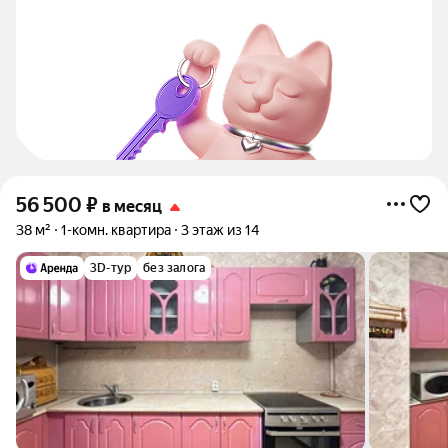
56 500
₽
в месяц
38 м²
1-комн. квартира
3 этаж из 14
3D-тур
без залога