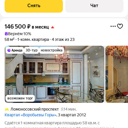
выходят во двор. В подъезде 2 лифта - 1
Снять
Чат
146 500
₽
в месяц
Вернём 10%
58 м²
1-комн. квартира
4 этаж из 23
3D-тур
новостройка
возможен торг
Ломоносовский проспект
14 мин.
Квартал «Воробьевы Горы»
, 3 квартал 2012
Сдаётся 1-комнатная квартира площадью 58 кв.м. с