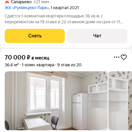
Саларьево
21 мин.
ЖК «Румянцево-Парк»
, 1 квартал 2021
Сдаётся 1-комнатная квартира площадью 36 кв.м. с
евроремонтом на 19 этаже в 22-этажном доме на срок от 11
месяцев. Из техники есть: Телевизор Духовой шкаф
Стиральная машина Сушильная машина Холодильник
Снять
Чат
Посудомоечная машина Кондиционер Бойлер
70 000
₽
в месяц
36,6 м²
1-комн. квартира
9 этаж из 20