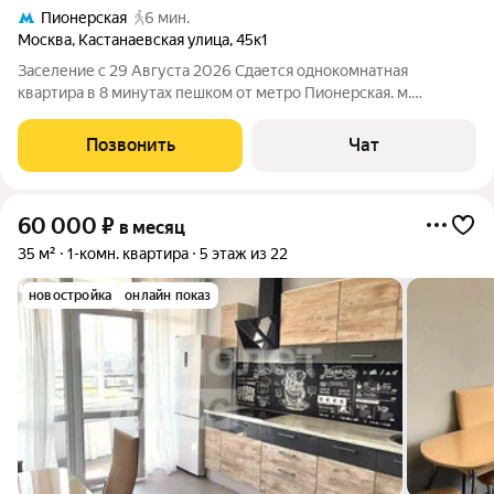
Пионерская
6 мин.
Москва
,
Кастанаевская улица
,
45к1
Заселение с 29 Августа 2026 Сдается однокомнатная
квартира в 8 минутах пешком от метро Пионерская. м.
Славянский бульвар 9 мин. пешком м. Пионерская 8 мин.
пешком м. Кунцевская 18 мин. пешком м. Кунцевская 20 мин.
Позвонить
Чат
пешком Общая площадь 36.6 кв.
60 000
₽
в месяц
35 м²
1-комн. квартира
5 этаж из 22
новостройка
онлайн показ