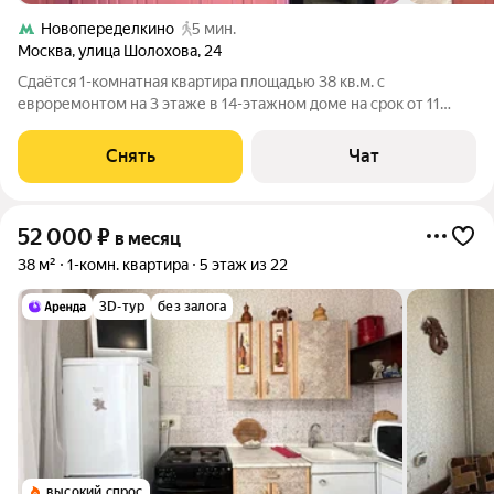
Новопеределкино
5 мин.
Москва
,
улица Шолохова
,
24
Сдаётся 1-комнатная квартира площадью 38 кв.м. с
евроремонтом на 3 этаже в 14-этажном доме на срок от 11
месяцев. Из техники есть: Телевизор Духовой шкаф
Стиральная машина Холодильник Кондиционер
Снять
Чат
Микроволновка Пылесос Возможна дополнительная
52 000
₽
в месяц
38 м²
1-комн. квартира
5 этаж из 22
3D-тур
без залога
высокий спрос