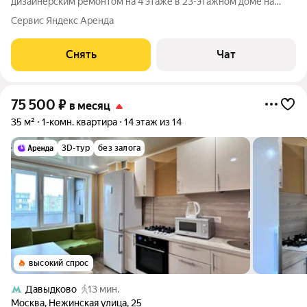
дизайнерским ремонтом на 4 этаже в 23-этажном доме на
срок от 11 месяцев. Из техники есть: Телевизор Духовой шкаф
Сервис Яндекс Аренда
Стиральная машина Сушильная машина Холодильник
Посудомоечная машина Кондиционер
Снять
Чат
75 500
₽
в месяц
35 м²
1-комн. квартира
14 этаж из 14
3D-тур
без залога
высокий спрос
Давыдково
13 мин.
Москва
,
Нежинская улица
,
25