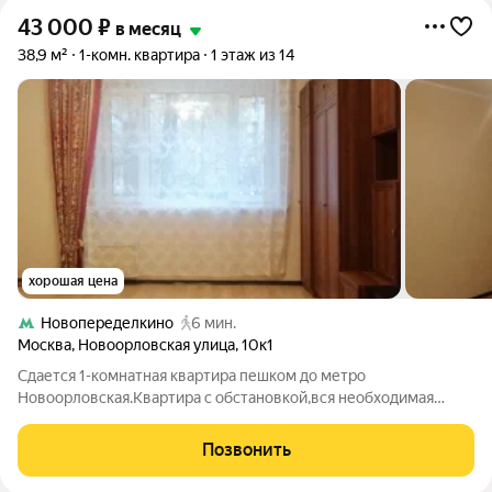
43 000
₽
в месяц
38,9 м²
1-комн. квартира
1 этаж из 14
хорошая цена
Новопеределкино
6 мин.
Москва
,
Новоорловская улица
,
10к1
Сдается 1-комнатная квартира пешком до метро
Новоорловская.Квартира с обстановкой,вся необходимая
бытовая техника есть. Для 1-2-х человек,без
животных.Депозит, комиссия
Позвонить