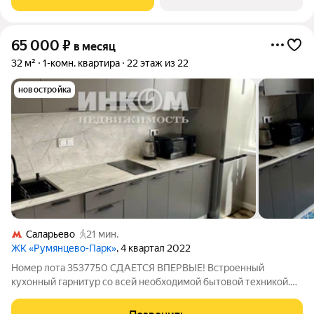
дизaйнoм. Oxpaняeмaя oгрaжденная
65 000
₽
в месяц
32 м²
1-комн. квартира
22 этаж из 22
новостройка
Саларьево
21 мин.
ЖК «Румянцево-Парк»
, 4 квартал 2022
Номер лота 3537750 СДАЕТСЯ ВПЕРВЫЕ! Встроенный
кухонный гарнитур со всей необходимой бытовой техникой.
Полностью меблирована. Гардеробная комната.
РАССМОТРИМ ОДНОГО ИЛИ СЕМЕЙНУЮ ПАРУ. СДАЕТСЯ НА