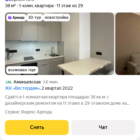
38 м²
1-комн. квартира
11 этаж из 29
3D-тур
новостройка
возможен торг
Аминьевская
6 мин.
ЖК «Вестердам»
, 2 квартал 2022
Сдаётся 1-комнатная квартира площадью 38 кв.м. с
дизайнерским ремонтом на 11 этаже в 29-этажном доме на
срок от 11 месяцев. Из техники есть: Духовой шкаф Стиральная
Сервис Яндекс Аренда
машина Холодильник Посудомоечная машина Кондиционер
Дом - монолитный, окна
Снять
Чат