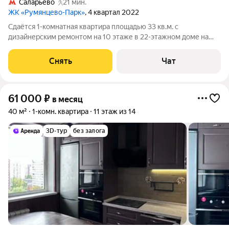
Саларьево
21 мин.
ЖК «Румянцево-Парк»
, 4 квартал 2022
Сдаётся 1-комнатная квартира площадью 33 кв.м. с
дизайнерским ремонтом на 10 этаже в 22-этажном доме на
срок от 11 месяцев. Из техники есть: Духовой шкаф Стиральная
машина Холодильник Посудомоечная машина Кондиционер
Снять
Чат
Микроволновка Пылесос Дом
61 000
₽
в месяц
40 м²
1-комн. квартира
11 этаж из 14
3D-тур
без залога