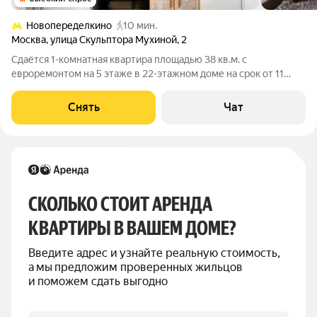
Новопеределкино
10 мин.
Москва
,
улица Скульптора Мухиной
,
2
Сдаётся 1-комнатная квартира площадью 38 кв.м. с
евроремонтом на 5 этаже в 22-этажном доме на срок от 11
месяцев. Из техники есть: Телевизор Духовой шкаф
Стиральная машина Холодильник Дом - панельный, окна
Снять
Чат
выходят во двор. Во дворе есть парковка
СКОЛЬКО СТОИТ АРЕНДА 
КВАРТИРЫ В ВАШЕМ ДОМЕ?
Введите адрес и узнайте реальную стоимость, 
а мы предложим проверенных жильцов 
и поможем сдать выгодно