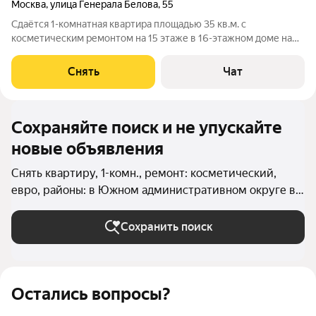
Москва
,
улица Генерала Белова
,
55
Сдаётся 1-комнатная квартира площадью 35 кв.м. с
косметическим ремонтом на 15 этаже в 16-этажном доме на
срок от 11 месяцев. Из техники есть: Стиральная машина
Холодильник Микроволновка Дом - панельный, окна выходят
Снять
Чат
на улицу. В подъезде 2 лифта -
Сохраняйте поиск и не упускайте
новые объявления
Снять квартиру, 1-комн., ремонт: косметический,
евро, районы: в Южном административном округе в
Москве и МО
Сохранить поиск
Остались вопросы?