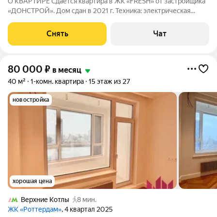
О КВАРТИРЕ Сдаётся квартира в ЖК «FRESH» от застройщика
«ДОНСТРОЙ». Дом сдан в 2021 г. Техника: электрическая
плита, духовой шкаф, холодильник, посудомоечная машина,
микроволновая печь, вытяжка, стиральная машина Мебель:
Снять
Чат
кухонный гарнитур со
80 000
₽
в месяц
40 м²
1-комн. квартира
15 этаж из 27
новостройка
хорошая цена
Верхние Котлы
8 мин.
ЖК «Роттердам»
, 4 квартал 2025