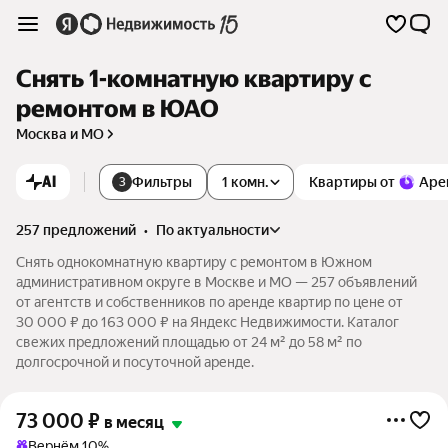
Снять 1-комнатную квартиру с
ремонтом в ЮАО
Москва и МО
AI
Фильтры
1 комн.
Квартиры от
Аре
3
257 предложений
•
по актуальности
Снять однокомнатную квартиру с ремонтом в Южном
административном округе в Москве и МО — 257 объявлений
от агентств и собственников по аренде квартир по цене от
30 000 ₽ до 163 000 ₽ на Яндекс Недвижимости. Каталог
свежих предложений площадью от 24 м² до 58 м² по
долгосрочной и посуточной аренде.
73 000
₽
в месяц
Вернём 10%