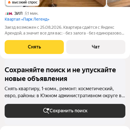
высокий спрос
ЗИЛ
1 мин.
Квартал «Парк Легенд»
Заезд возможен с 25.08.2026. Квартира сдаётся с Яндекс
Арендой, а значит все для вас: - без залога - без единоразовой
комиссии - с поддержкой от наших специалистов в процессе
проживания Мы можем показать вам квартиру онлайн это так
Снять
Чат
же детально, как
Сохраняйте поиск и не упускайте
новые объявления
Снять квартиру, 1-комн., ремонт: косметический,
евро, районы: в Южном административном округе в
Москве и МО
Сохранить поиск