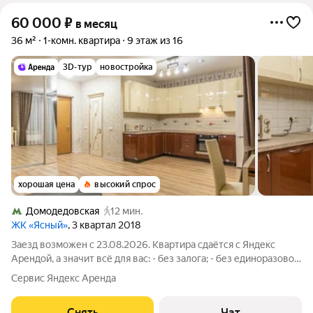
60 000
₽
в месяц
36 м²
1-комн. квартира
9 этаж из 16
3D-тур
новостройка
хорошая цена
высокий спрос
Домодедовская
12 мин.
ЖК «Ясный»
, 3 квартал 2018
Заезд возможен с 23.08.2026. Квартира сдаётся с Яндекс
Арендой, а значит всё для вас: - без залога; - без единоразовой
комиссии; - с поддержкой от наших специалистов в процессе
Сервис Яндекс Аренда
проживания. Мы можем показать вам квартиру онлайн это так
же детально,
Снять
Чат