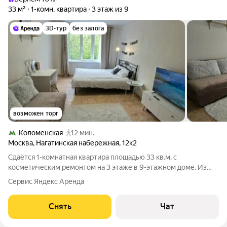
33 м²
1-комн. квартира
3 этаж из 9
3D-тур
без залога
возможен торг
Коломенская
12 мин.
Москва
,
Нагатинская набережная
,
12к2
Сдаётся 1-комнатная квартира площадью 33 кв.м. с
косметическим ремонтом на 3 этаже в 9-этажном доме. Из
техники есть: Холодильник Двухконфорочная газовая плита
Сервис Яндекс Аренда
Микроволновка Чайник Стиральная машина с сушкой Роутер
Пылесос Телевизор Дом -
Снять
Чат