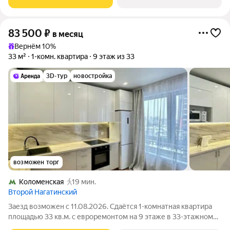
окна выходят на улицу. В подъезде
83 500
₽
в месяц
Вернём 10%
33 м²
1-комн. квартира
9 этаж из 33
3D-тур
новостройка
возможен торг
Коломенская
19 мин.
Второй Нагатинский
Заезд возможен с 11.08.2026. Сдаётся 1-комнатная квартира
площадью 33 кв.м. с евроремонтом на 9 этаже в 33-этажном
доме на срок от 11 месяцев. Из техники есть: Духовой шкаф