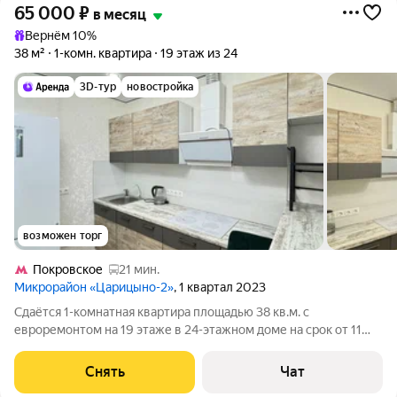
65 000
₽
в месяц
Вернём 10%
38 м²
1-комн. квартира
19 этаж из 24
3D-тур
новостройка
возможен торг
Покровское
21 мин.
Микрорайон «Царицыно-2»
, 1 квартал 2023
Сдаётся 1-комнатная квартира площадью 38 кв.м. с
евроремонтом на 19 этаже в 24-этажном доме на срок от 11
месяцев. Из техники есть: Телевизор Стиральная машина
Холодильник Кондиционер Микроволновка Дом - монолитный,
Снять
Чат
окна выходят на улицу. В