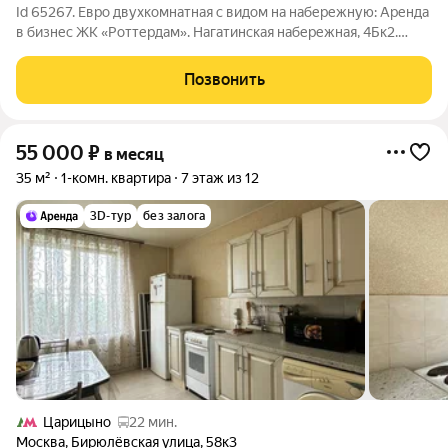
Id 65267. Евро двухкомнатная с видом на набережную: Аренда
в бизнес ЖК «Роттердам». Нагатинская набережная, 4Бк2.
Жилой комплекс «Роттердам». Этот адрес звучит уже не как
просто место на карте, а как заявка на определенный статус и
Позвонить
качество жизни.
55 000
₽
в месяц
35 м²
1-комн. квартира
7 этаж из 12
3D-тур
без залога
Царицыно
22 мин.
Москва
,
Бирюлёвская улица
,
58к3