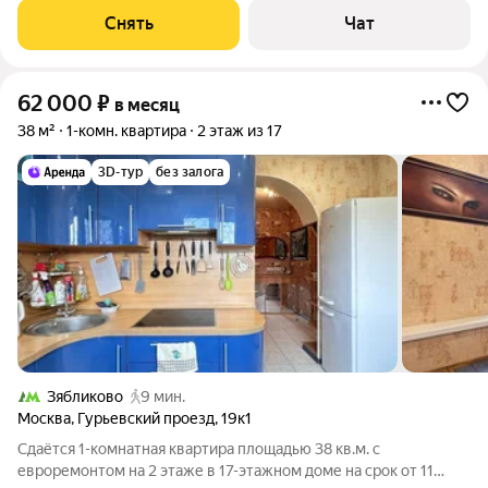
Стиральная машина Холодильник Посудомоечная машина
Снять
Чат
Кондиционер
62 000
₽
в месяц
38 м²
1-комн. квартира
2 этаж из 17
3D-тур
без залога
Зябликово
9 мин.
Москва
,
Гурьевский проезд
,
19к1
Сдаётся 1-комнатная квартира площадью 38 кв.м. с
евроремонтом на 2 этаже в 17-этажном доме на срок от 11