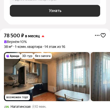
Узнать
78 500
₽
в месяц
Вернём 10%
38 м²
1-комн. квартира
14 этаж из 16
3D-тур
без залога
возможен торг
Нагатинская
10 мин.