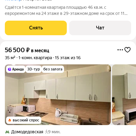
Сдаётся 1-комнатная квартира площадью 46 кв.м. с
евроремонтом на 24 этаже в 29-этажном доме на срок от 11
месяцев. Из техники есть: Телевизор Духовой шкаф
Стиральная машина Сушильная машина Холодильник
Снять
Чат
Посудомоечная машина Кондиционер
56 500
₽
в месяц
35 м²
1-комн. квартира
15 этаж из 16
3D-тур
без залога
высокий спрос
Домодедовская
9 мин.