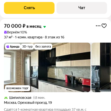
месяцев. Из техники есть: Телевизор Духовой шкаф
Стиральная машина Холодильник Дом - панельный, окна
Снять
Чат
выходят на улицу. Есть консьерж. В
70 000
₽
в месяц
Вернём 10%
37 м²
1-комн. квартира
8 этаж из 16
3D-тур
без залога
возможен торг
Шипиловская
8 мин.
Москва
,
Ореховый проезд
,
19
Сдаётся 1-комнатная квартира площадью 37 кв.м. с