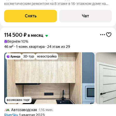
косметическим ремонтом на 8 этаже в 16-этажном доме на
срок от 11 месяцев. Из техники есть: Телевизор Духовой шкаф
Стиральная машина Холодильник Посудомоечная машина
Снять
Чат
Кондиционер Микроволновка
114 500
₽
в месяц
Вернём 10%
46 м²
1-комн. квартира
24 этаж из 29
3D-тур
новостройка
возможен торг
Автозаводская
16 мин.
RiverSky
, 1 квартал 2023