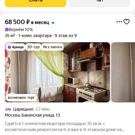
68 500
₽
в месяц
Вернём 10%
35 м²
1-комн. квартира
9 этаж из 9
3D-тур
без залога
возможен торг
Царицыно
7 мин.
Москва
,
Бакинская улица
,
13
Сдаётся 1-комнатная квартира площадью 35 кв.м. с
косметическим ремонтом на 9 этаже в 9-этажном доме на