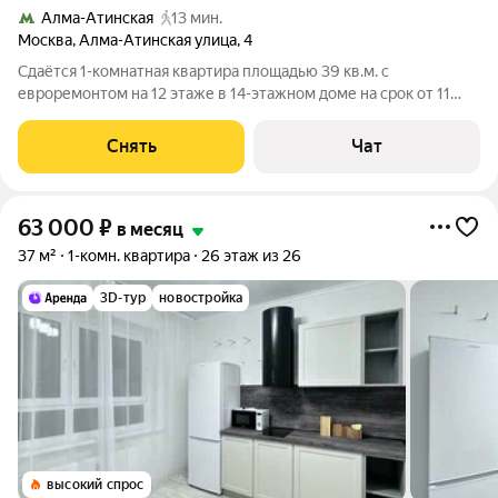
Алма-Атинская
13 мин.
Москва
,
Алма-Атинская улица
,
4
Сдаётся 1-комнатная квартира площадью 39 кв.м. с
евроремонтом на 12 этаже в 14-этажном доме на срок от 11
месяцев. Из техники есть: Телевизор Духовой шкаф
Стиральная машина Холодильник Кондиционер
Снять
Чат
Микроволновка Дом - панельный. В подъезде 2
63 000
₽
в месяц
37 м²
1-комн. квартира
26 этаж из 26
3D-тур
новостройка
высокий спрос