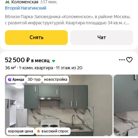
Коломенская
17 мин.
Второй Нагатинский
Вблизи Парка-Заповедника «Коломенское», в районе Москвы,
с развитой инфраструктурой. Квартира площадью 34 кв.м. с
ремонтом на 21 этаже в 33-этажном доме 2025 г. постройки на
срок от 11 месяцев. В шаговой доступности расположены
Снять
Чат
магазины, парки,
52 500
₽
в месяц
36 м²
1-комн. квартира
11 этаж из 20
3D-тур
новостройка
хорошая цена
высокий спрос