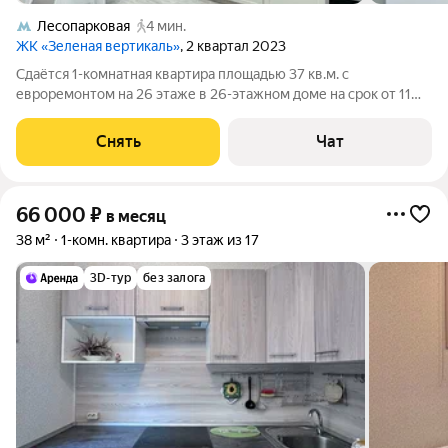
Лесопарковая
4 мин.
ЖК «Зеленая вертикаль»
, 2 квартал 2023
Сдаётся 1-комнатная квартира площадью 37 кв.м. с
евроремонтом на 26 этаже в 26-этажном доме на срок от 11
месяцев. Из техники есть: Стиральная машина Холодильник
Микроволновка Дом - монолитный, окна выходят во двор. В
Снять
Чат
подъезде 3 лифта - 2 грузовых
66 000
₽
в месяц
38 м²
1-комн. квартира
3 этаж из 17
3D-тур
без залога