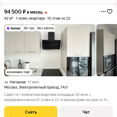
94 500
₽
в месяц
42 м²
1-комн. квартира
10 этаж из 22
3D-тур
без залога
возможен торг
Нагорная
1 мин.
Москва
,
Электролитный проезд
,
7А/1
Сдаётся 1-комнатная квартира площадью 42 кв.м. с
евроремонтом на 10 этаже в 22-этажном доме на срок от 11
месяцев. Из техники есть: Телевизор Духовой шкаф
Стиральная машина Холодильник Посудомоечная машина
Снять
Чат
Кондиционер Микроволновка Пылесос