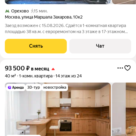
Орехово
15 мин.
Москва
,
улица Маршала Захарова
,
10к2
Заезд возможен с 15.08.2026. Сдаётся 1-комнатная квартира
площадью 38 кв.м. с евроремонтом на 3 этаже в 17-этажном
доме на срок от 11 месяцев. Из техники есть: Телевизор
Духовой шкаф Стиральная машина Холодильник
Снять
Чат
Посудомоечная машина Пылесос
93 500
₽
в месяц
40 м²
1-комн. квартира
14 этаж из 24
3D-тур
новостройка