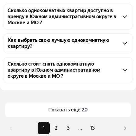
Сколько однокомнатных квартир доступно в
аренду в Южном административном округе в
Москве и МО ?
На Яндекс Недвижимости в Южном 
административном округе в Москве и МО доступно 
Как выбрать свою лучшую однокомнатную
квартиру?
в аренду 260 однокомнатных квартир, из них 11 
объявлений от собственников, 246 объявлений от 
Чтобы снять 1-комнатную квартиру с ремонтом в 
агентств
ЮАО, воспользуйтесь удобными фильтрами и 
Сколько стоит снять однокомнатную
квартиру в Южном административном
сортировкой для выбора среди предложений в 
округе в Москве и МО ?
выбранном районе
Цена за квадратный метр
1 028 — 3 784 ₽
Помимо удобной сортировки по цене аренды вы 
можете отсортировать результаты по стоимости 
Площадь
24 — 58 м²
квадратного метра или площади
Показать ещё 20
1
2
3
...
13