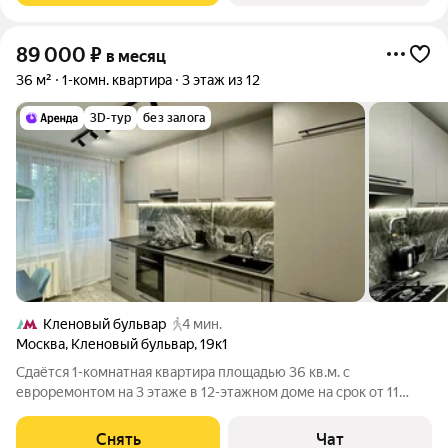
89 000
₽
в месяц
36 м²
1-комн. квартира
3 этаж из 12
3D-тур
без залога
Кленовый бульвар
4 мин.
Москва
,
Кленовый бульвар
,
19к1
Сдаётся 1-комнатная квартира площадью 36 кв.м. с
евроремонтом на 3 этаже в 12-этажном доме на срок от 11
месяцев. Из техники есть: Телевизор Духовой шкаф
Стиральная машина Холодильник Кондиционер Дом - блочный,
Снять
Чат