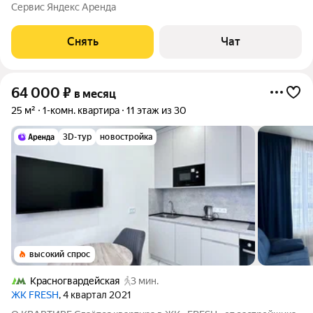
срок от 11 месяцев. Из техники есть: Телевизор Духовой шкаф
Сервис Яндекс Аренда
Стиральная машина Холодильник Посудомоечная машина
Микроволновка Пылесос Дом -
Снять
Чат
64 000
₽
в месяц
25 м²
1-комн. квартира
11 этаж из 30
3D-тур
новостройка
высокий спрос
Красногвардейская
3 мин.
ЖК FRESH
, 4 квартал 2021