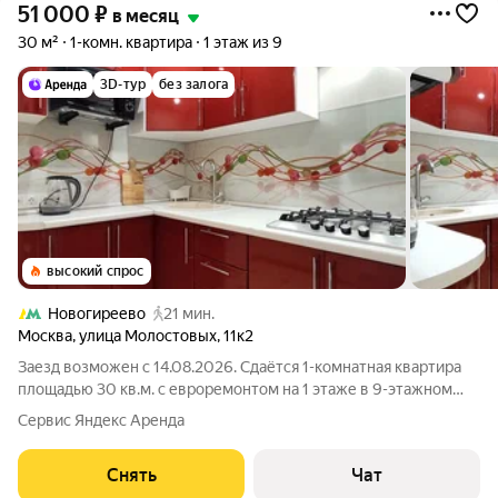
51 000
₽
в месяц
30 м²
1-комн. квартира
1 этаж из 9
3D-тур
без залога
высокий спрос
Новогиреево
21 мин.
Москва
,
улица Молостовых
,
11к2
Заезд возможен с 14.08.2026. Сдаётся 1-комнатная квартира
площадью 30 кв.м. с евроремонтом на 1 этаже в 9-этажном
доме на срок от 11 месяцев. Из техники есть: Телевизор
Сервис Яндекс Аренда
Стиральная машина Холодильник Микроволновка Дом -
кирпичный, окна выходят во
Снять
Чат