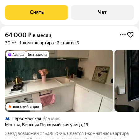
машина Холодильник Кондиционер Пылесос Дом -
монолитный, окна выходят на улицу.
Снять
Чат
64 000
₽
в месяц
30 м²
1-комн. квартира
2 этаж из 5
без залога
высокий спрос
Первомайская
15 мин.
Москва
,
Верхняя Первомайская улица
,
19
Заезд возможен с 15.08.2026. Сдаётся 1-комнатная квартира