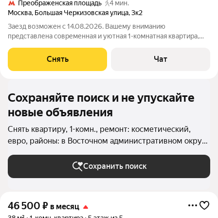
Преображенская площадь
4 мин.
Москва
,
Большая Черкизовская улица
,
3к2
Заезд возможен с 14.08.2026. Вашему вниманию
представлена современная и уютная 1-комнатная квартира,
расположенная на 16 этаже 16-этажного дома. Высокий этаж
обеспечивает прекрасный вид из окон и тихую обстановку.
Снять
Чат
Удобства: светлый и уютный интерьер
Сохраняйте поиск и не упускайте
новые объявления
Снять квартиру, 1-комн., ремонт: косметический,
евро, районы: в Восточном административном округе
в Москве и МО
Сохранить поиск
46 500
₽
в месяц