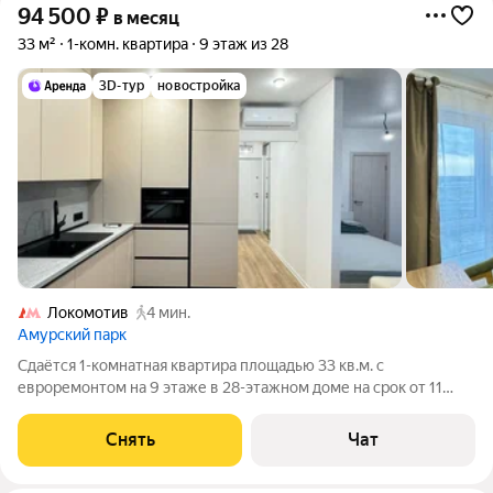
94 500
₽
в месяц
33 м²
1-комн. квартира
9 этаж из 28
3D-тур
новостройка
Локомотив
4 мин.
Амурский парк
Сдаётся 1-комнатная квартира площадью 33 кв.м. с
евроремонтом на 9 этаже в 28-этажном доме на срок от 11
месяцев. Из техники есть: Телевизор Духовой шкаф
Стиральная машина Холодильник Посудомоечная машина
Снять
Чат
Кондиционер Микроволновка Дом -