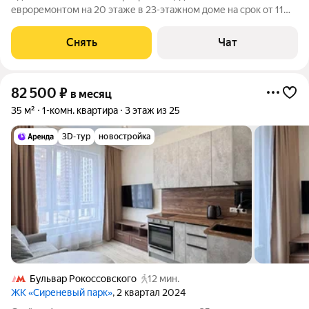
евроремонтом на 20 этаже в 23-этажном доме на срок от 11
месяцев. Из техники есть: Духовой шкаф Стиральная машина
Холодильник Посудомоечная машина Микроволновка Дом -
Снять
Чат
монолитный. В подъезде 5
82 500
₽
в месяц
35 м²
1-комн. квартира
3 этаж из 25
3D-тур
новостройка
Бульвар Рокоссовского
12 мин.
ЖК «Сиреневый парк»
, 2 квартал 2024