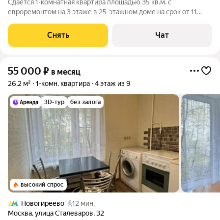
Сдаётся 1-комнатная квартира площадью 35 кв.м. с
евроремонтом на 3 этаже в 25-этажном доме на срок от 11
месяцев. Из техники есть: Телевизор Духовой шкаф
Стиральная машина Холодильник Кондиционер
Снять
Чат
Микроволновка Пылесос Дом - монолитный, окна
55 000
₽
в месяц
26,2 м²
1-комн. квартира
4 этаж из 9
3D-тур
без залога
высокий спрос
Новогиреево
12 мин.
Москва
,
улица Сталеваров
,
32