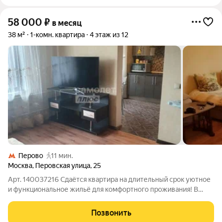
58 000
₽
в месяц
38 м²
1-комн. квартира
4 этаж из 12
Перово
11 мин.
Москва
,
Перовская улица
,
25
Арт. 140037216 Сдаётся квартира на длительный срок уютное
и функциональное жильё для комфортного проживания! В
квартире есть вся необходимая мебель, а также бытовая
техника: холодильник и стиральная машина. Подключены
Позвонить
интернет и цифровое