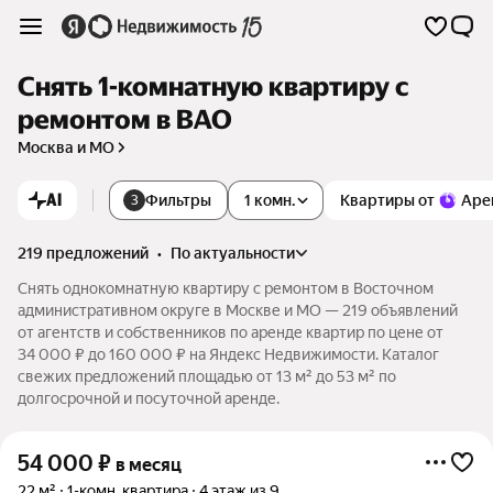
Снять 1-комнатную квартиру с
ремонтом в ВАО
Москва и МО
AI
Фильтры
1 комн.
Квартиры от
Аре
3
219 предложений
•
по актуальности
Снять однокомнатную квартиру с ремонтом в Восточном
административном округе в Москве и МО — 219 объявлений
от агентств и собственников по аренде квартир по цене от
34 000 ₽ до 160 000 ₽ на Яндекс Недвижимости. Каталог
свежих предложений площадью от 13 м² до 53 м² по
долгосрочной и посуточной аренде.
54 000
₽
в месяц
22 м²
1-комн. квартира
4 этаж из 9