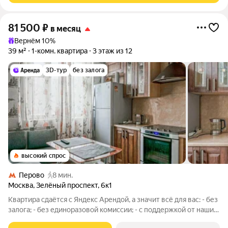
81 500
₽
в месяц
Вернём 10%
39 м²
1-комн. квартира
3 этаж из 12
3D-тур
без залога
высокий спрос
Перово
8 мин.
Москва
,
Зелёный проспект
,
6к1
Квартира сдаётся с Яндекс Арендой, а значит всё для вас: - без
залога; - без единоразовой комиссии; - с поддержкой от наших
специалистов в процессе проживания. Мы можем показать