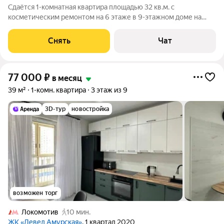
Сдаётся 1-комнатная квартира площадью 32 кв.м. с
косметическим ремонтом на 6 этаже в 9-этажном доме на
срок от 11 месяцев. Из техники есть: Телевизор Духовой шкаф
Стиральная машина Холодильник Микроволновка Дом -
Снять
Чат
панельный, окна выходят во двор.
77 000
₽
в месяц
39 м²
1-комн. квартира
3 этаж из 9
3D-тур
новостройка
возможен торг
Локомотив
10 мин.
ЖК «Левел Амурская»
, 1 квартал 2020