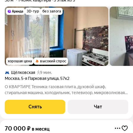
38 м²
1-комн. квартира
5 этаж из 5
3D-тур
без залога
хорошая цена
высокий спрос
Щёлковская
9 мин.
Москва
,
5-я Парковая улица
,
57к2
О КВАРТИРЕ Техника: газовая плита, духовой шкаф,
стиральная машина, холодильник, телевизор, микроволновая
печь Мебель: кухонный гарнитур, обеденный стол, стулья,
обувница, тумбочка, раскладной диван, кровать, тумба под
Снять
Чат
телевизор, распашной шкаф
70 000
₽
в месяц