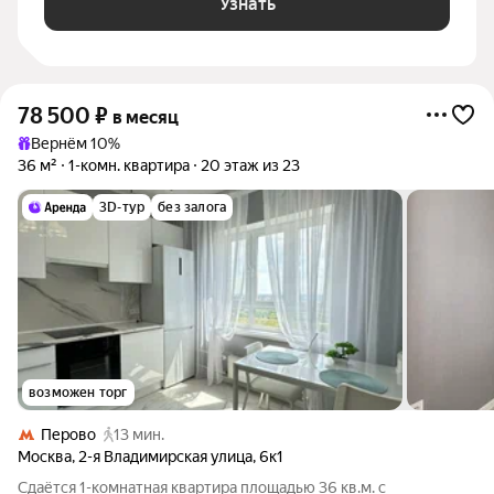
Узнать
78 500
₽
в месяц
Вернём 10%
36 м²
1-комн. квартира
20 этаж из 23
3D-тур
без залога
возможен торг
Перово
13 мин.
Москва
,
2-я Владимирская улица
,
6к1
Сдаётся 1-комнатная квартира площадью 36 кв.м. с