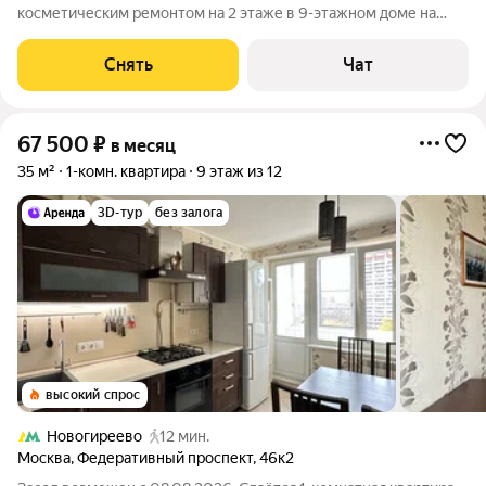
косметическим ремонтом на 2 этаже в 9-этажном доме на
срок от 11 месяцев. Из техники есть: Духовой шкаф Стиральная
машина Холодильник Дом - панельный, окна выходят во двор.
Снять
Чат
В подъезде 1 лифт - 0
67 500
₽
в месяц
35 м²
1-комн. квартира
9 этаж из 12
3D-тур
без залога
высокий спрос
Новогиреево
12 мин.
Москва
,
Федеративный проспект
,
46к2