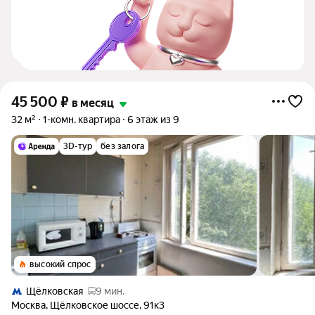
45 500
₽
в месяц
32 м²
1-комн. квартира
6 этаж из 9
3D-тур
без залога
высокий спрос
Щёлковская
9 мин.
Москва
,
Щёлковское шоссе
,
91к3