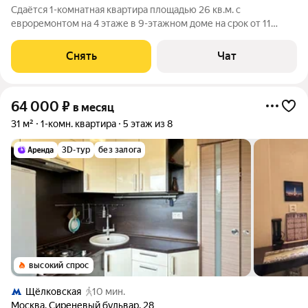
Сдаётся 1-комнатная квартира площадью 26 кв.м. с
евроремонтом на 4 этаже в 9-этажном доме на срок от 11
месяцев. Из техники есть: Духовой шкаф Телевизор
Стиральная машина Холодильник Микроволновка Также есть
Снять
Чат
туалетный столик Дом - панельный,
64 000
₽
в месяц
31 м²
1-комн. квартира
5 этаж из 8
3D-тур
без залога
высокий спрос
Щёлковская
10 мин.
Москва
,
Сиреневый бульвар
,
28