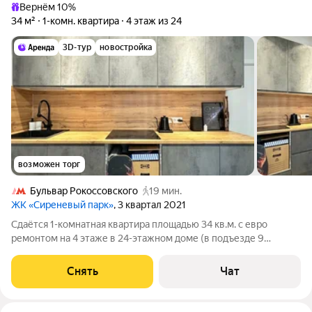
Вернём 10%
34 м²
1-комн. квартира
4 этаж из 24
3D-тур
новостройка
возможен торг
Бульвар Рокоссовского
19 мин.
ЖК «Сиреневый парк»
, 3 квартал 2021
Сдаётся 1-комнатная квартира площадью 34 кв.м. с евро
ремонтом на 4 этаже в 24-этажном доме (в подъезде 9
этажей) на срок от 11 месяцев. Дом - монолитный, окна
выходят во двор. В подъезде 2 лифта - 1 грузовой и 1
Снять
Чат
пассажирский. Что включено: - Из