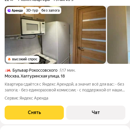
3D-тур
без залога
высокий спрос
Бульвар Рокоссовского
17 мин.
Москва
,
Халтуринская улица
,
18
Квартира сдаётся с Яндекс Арендой, а значит всё для вас: - без
залога; - без единоразовой комиссии; - с поддержкой от наших
специалистов в процессе проживания. Мы можем показать
Сервис Яндекс Аренда
вам квартиру онлайн это так же детально, как вживую, только
вы не
Снять
Чат