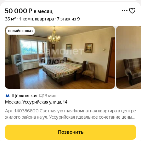
50 000
₽
в месяц
35 м²
1-комн. квартира
7 этаж из 9
онлайн показ
Щёлковская
13 мин.
Москва
,
Уссурийская улица
,
14
Арт. 140386800 Светлая уютная 1комнатная квартира в центре
жилого района на ул. Уссурийская идеальное сочетание цены и
комфорта. Продуманная планировка, и домашнее тепло
создают ощущение, что вы переезжаете не просто в жильё, а
Позвонить
в свой личный уголок