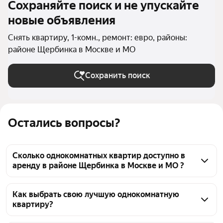
Сохраняйте поиск и не упускайте
новые объявления
Снять квартиру, 1-комн., ремонт: евро, районы:
районе Щербинка в Москве и МО
Сохранить поиск
Остались вопросы?
Сколько однокомнатных квартир доступно в
аренду в районе Щербинка в Москве и МО ?
На Яндекс Недвижимости в районе Щербинка в 
Москве и МО доступно в аренду 20 однокомнатных 
Как выбрать свою лучшую однокомнатную
квартиру?
квартир, из них 2 объявления от собственников, 22 
объявления от агентств
Чтобы снять 1-комнатную квартиру с 