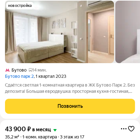
новостройка
Бутово
14 мин.
Бутово парк 2
, 1 квартал 2023
Сдаётся светлая 1-комнатная квартира в ЖК Бутово Парк 2. Без
депозита! Большая евродвушка: просторная кухня-гостиная,
изолированная спальня, совмещённый санузел с ванной.
Проведён интернет, полы ламинат и плитка. Окна выходят во
Позвонить
двор, на юг. В
43 900
₽
в месяц
35,2 м²
1-комн. квартира
3 этаж из 17