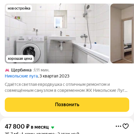
новостройка
хорошая цена
Щербинка
11 мин.
Никольские луга
, 3 квартал 2023
Сдаётся светлая евродвушка с отличным ремонтом и
совмещённым санузлом в современном ЖК Никольские Луга.
Квартира оборудована кухонным гарнитуром, мебелью и
бытовой техникой. В квартире: - Холодильник; - Стиральная
Позвонить
машина; - Плита с духовым
47 800
₽
в месяц