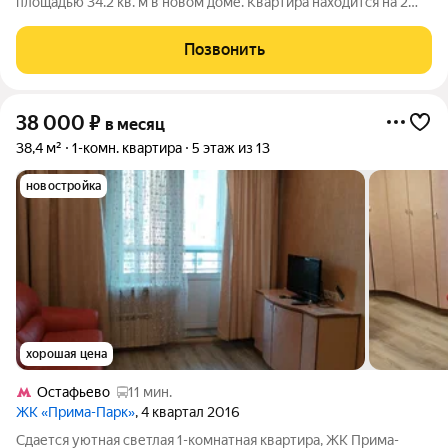
площадью 34.2 кв. м в новом доме. Квартира находится на 2
этаже 14-этажного дома 2024 года постройки. Высокие
потолки 2.8 метра добавляют ощущение простора и света. В
Позвонить
квартире в светло и комфортно.
38 000
₽
в месяц
38,4 м²
1-комн. квартира
5 этаж из 13
новостройка
хорошая цена
Остафьево
11 мин.
ЖК «Прима-Парк»
, 4 квартал 2016
Сдается уютная светлая 1-комнатная квартира, ЖК Прима-