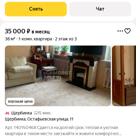
монолитный, окна выходят во
Снять
Чат
35 000
₽
в месяц
38 м²
1-комн. квартира
2 этаж из 3
хорошая цена
Щербинка
15 мин.
Щербинка
,
Остафьевская улица
,
11
Арт. 140150468 Сдается на долгий срок: теплая и уютная
квартира в тихом месте заезжайте и живите комфортно!