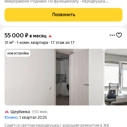
микрорайоне Родники. По функционалу - евродвушка.
Квартира оборудована всей необходимой мебелью и
техникой: стиральная машина, холодильник, 2 телевизора,
Позвонить
посудомойка, микроволновка, 2
55 000
₽
в месяц
31 м²
1-комн. квартира
17 этаж из 17
новостройка
Щербинка
10 мин.
Юнино
, 1 квартал 2025
Сдаётся светлая евродвушка с хорошим ремонтом в ЖК