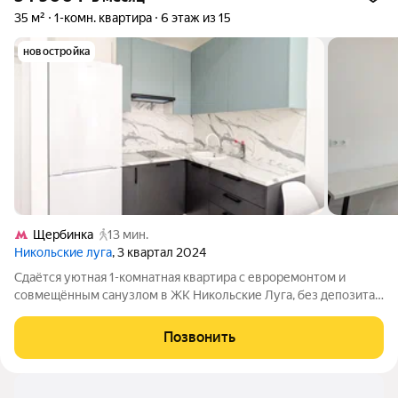
35 м²
1-комн. квартира
6 этаж из 15
новостройка
Щербинка
13 мин.
Никольские луга
, 3 квартал 2024
Сдаётся уютная 1-комнатная квартира с евроремонтом и
совмещённым санузлом в ЖК Никольские Луга, без депозита!
Квартира свободна, готова к заселению. Открытая планировка
с кухней-гостиной и отдельной спальной зоной. Окна выходят
Позвонить
на юго-восток, в