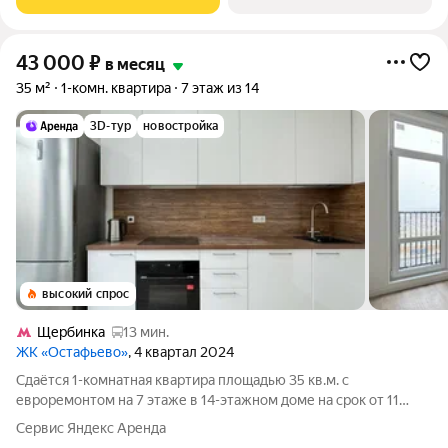
43 000
₽
в месяц
35 м²
1-комн. квартира
7 этаж из 14
3D-тур
новостройка
высокий спрос
Щербинка
13 мин.
ЖК «Остафьево»
, 4 квартал 2024
Сдаётся 1-комнатная квартира площадью 35 кв.м. с
евроремонтом на 7 этаже в 14-этажном доме на срок от 11
месяцев. Из техники есть: Духовой шкаф Стиральная машина
Сервис Яндекс Аренда
Холодильник Посудомоечная машина Кондиционер Дом -