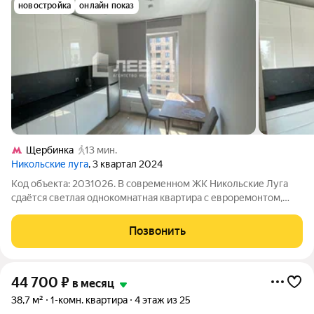
новостройка
онлайн показ
Щербинка
13 мин.
Никольские луга
, 3 квартал 2024
Код объекта: 2031026. В современном ЖК Никольские Луга
сдаётся светлая однокомнатная квартира с евроремонтом,
мебелью и всей необходимой техникой. Много солнечного
света, просторная кухня с обеденной зоной. красивый вид из
Позвонить
окна. Отличное расположение
44 700
₽
в месяц
38,7 м²
1-комн. квартира
4 этаж из 25