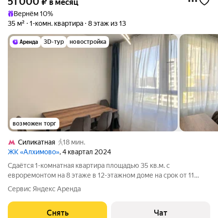
51 000
₽
в месяц
Вернём 10%
35 м²
1-комн. квартира
8 этаж из 13
3D-тур
новостройка
возможен торг
Силикатная
18 мин.
ЖК «Алхимово»
, 4 квартал 2024
Сдаётся 1-комнатная квартира площадью 35 кв.м. с
евроремонтом на 8 этаже в 12-этажном доме на срок от 11
месяцев. На кухне установлен фильтр для воды. В спальне
Сервис Яндекс Аренда
кровать с ортопедическим матрасом. В квартире также есть
комната без окон и мебели,
Снять
Чат