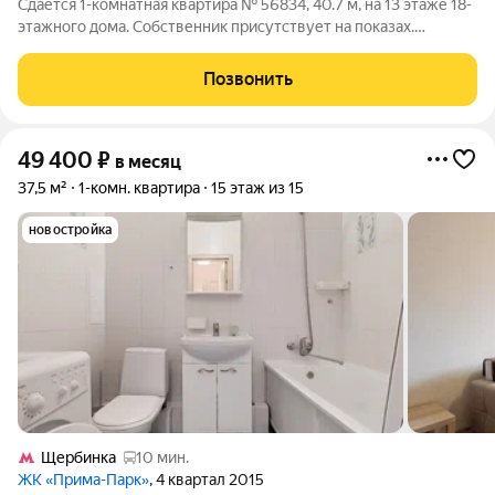
Сдаётся 1-комнатная квартира № 56834, 40.7 м, на 13 этаже 18-
этажного дома. Собственник присутствует на показах.
Коммунальные платежи включены в стоимость. Счетчики
оплачиваются отдельно. По условиям проживания: можно с
Позвонить
детьми, можно с питомцами.
49 400
₽
в месяц
37,5 м²
1-комн. квартира
15 этаж из 15
новостройка
Щербинка
10 мин.
ЖК «Прима-Парк»
, 4 квартал 2015