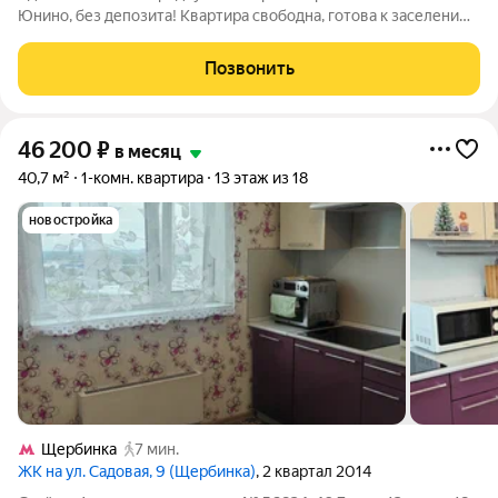
Юнино, без депозита! Квартира свободна, готова к заселению.
Подойдёт одному человеку или паре с ребенком.
Изолированная спальня, просторная кухня-гостиная, лоджия и
Позвонить
совмещённый санузел. Полы -
46 200
₽
в месяц
40,7 м²
1-комн. квартира
13 этаж из 18
новостройка
Щербинка
7 мин.
ЖК на ул. Садовая, 9 (Щербинка)
, 2 квартал 2014