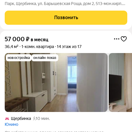
Парк, Щербинка, ул. Барышевская Роща, дом 2, 513-мон.кирп.
дома, 38.4 кв. м. общей площади, застекленная лоджия,
большая гардеробная, много мест для хранения вещей, сан.
Позвонить
узел совмещенный, душевая
57 000
₽
в месяц
36,4 м²
1-комн. квартира
14 этаж из 17
новостройка
онлайн показ
Щербинка
10 мин.
Юнино