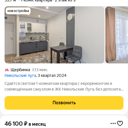
35,7 м²
1-комн. квартира
2 этаж из 9
новостройка
Щербинка
13 мин.
Никольские луга
, 3 квартал 2024
Сдаётся светлая 1-комнатная квартира с евроремонтом и
совмещённым санузлом в ЖК Никольские Луга, без депозита!
Её можно посмотреть когда Вам удобно: бронируете время,
забираете ключи и спокойно осматриваете. Если всё
Позвонить
понравится, договор подпишем
46 100
₽
в месяц