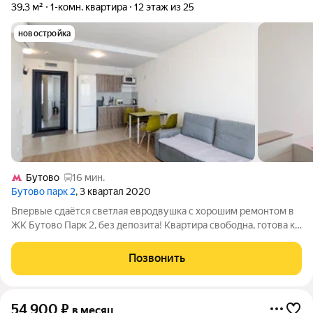
39,3 м²
1-комн. квартира
12 этаж из 25
новостройка
Бутово
16 мин.
Бутово парк 2
, 3 квартал 2020
Впервые сдаётся светлая евродвушка с хорошим ремонтом в
ЖК Бутово Парк 2, без депозита! Квартира свободна, готова к
заселению. Подойдёт одному человеку или паре с ребенком.
Изолированная спальня, просторная кухня-гостиная и
Позвонить
совмещённый санузел.
54 900
₽
в месяц