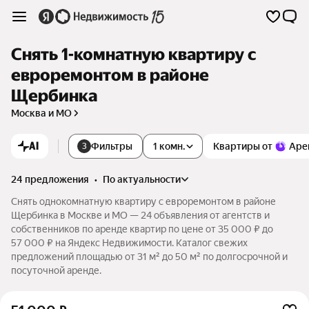
Снять 1-комнатную квартиру с
евроремонтом в районе
Щербинка
Москва и МО
AI
Фильтры
1 комн.
Квартиры от
Аре
3
24 предложения
•
по актуальности
Снять однокомнатную квартиру с евроремонтом в районе
Щербинка в Москве и МО — 24 объявления от агентств и
собственников по аренде квартир по цене от 35 000 ₽ до
57 000 ₽ на Яндекс Недвижимости. Каталог свежих
предложений площадью от 31 м² до 50 м² по долгосрочной и
посуточной аренде.