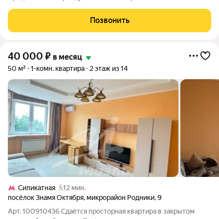
однокомнатная квартира в новом доме с отличным ремонтом.
Всё новое и готово для вашего комфортного проживания.
Позвонить
Адрес: г. Москва, ул. Уточкина, д.5, корп.2
40 000
₽
в месяц
50 м²
1-комн. квартира
2 этаж из 14
Силикатная
12 мин.
посёлок Знамя Октября
,
микрорайон Родники
,
9
Арт. 100910436 Сдаётся просторная квартира в закрытом