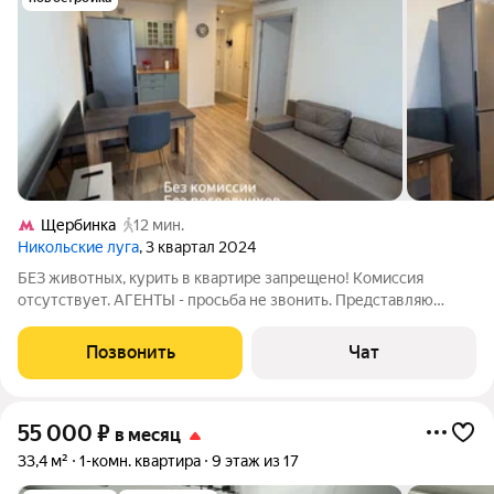
Щербинка
12 мин.
Никольские луга
, 3 квартал 2024
БЕЗ животных, курить в квартире запрещено! Комиссия
отсутствует. АГЕНТЫ - просьба не звонить. Представляю
интересы ближайшего родственника-собственника по
нотариальной доверенности. На встрече с Вами при себе
Позвонить
Чат
имею: свой паспорт, нотариальная
55 000
₽
в месяц
33,4 м²
1-комн. квартира
9 этаж из 17