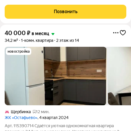
Сдается на длительный срок светлая и уютная квартира
площадью 38 м в тихом, спокойном районе. В квартире есть
Позвонить
все необходимое для комфортной
40 000
₽
в месяц
34,2 м²
1-комн. квартира
2 этаж из 14
новостройка
Щербинка
12 мин.
ЖК «Остафьево»
, 4 квартал 2024
Арт. 115390714 Сдаётся уютная однокомнатная квартира