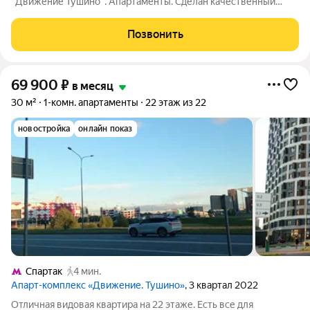
"Движение Тушино". Апартаменты. Сделан качественный
ремонт с применением качественных материалов. Кухонный
гарнитур. Из бытовой техники: холодильник и стиральная
Позвонить
машина. Установлена новая мебель -
69 900
₽
в месяц
30 м²
1-комн. апартаменты
22 этаж из 22
новостройка
онлайн показ
Спартак
4 мин.
Апарт-комплекс «Движение. Тушино»
, 3 квартал 2022
Отличная видовая квартира на 22 этаже. Есть все для