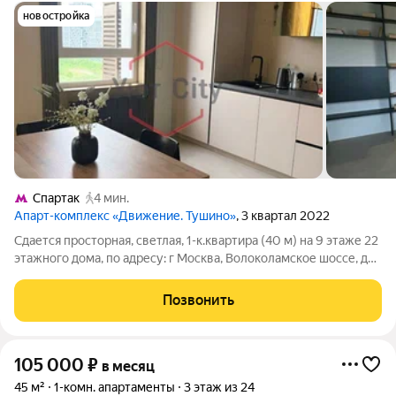
новостройка
Спартак
4 мин.
Апарт-комплекс «Движение. Тушино»
, 3 квартал 2022
Сдается просторная, светлая, 1-к.квартира (40 м) на 9 этаже 22
этажного дома, по адресу: г Москва, Волоколамское шоссе, д
71/22 к 3, станция метро Спартак. Квартира оборудована всем
необходимым для проживания, заезжай и живи.
Позвонить
Преимущества
105 000
₽
в месяц
45 м²
1-комн. апартаменты
3 этаж из 24