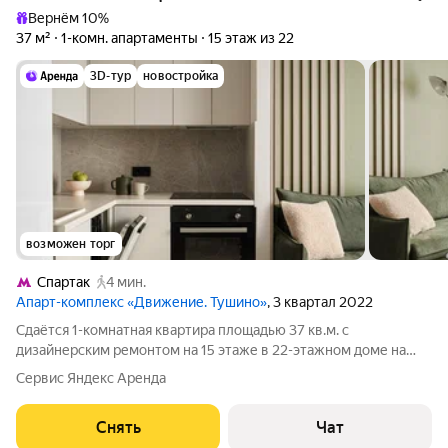
Вернём 10%
37 м²
1-комн. апартаменты
15 этаж из 22
3D-тур
новостройка
возможен торг
Спартак
4 мин.
Апарт-комплекс «Движение. Тушино»
, 3 квартал 2022
Сдаётся 1-комнатная квартира площадью 37 кв.м. с
дизайнерским ремонтом на 15 этаже в 22-этажном доме на
срок от 11 месяцев. Из техники есть: Телевизор Духовой шкаф
Сервис Яндекс Аренда
Стиральная машина Холодильник Посудомоечная машина
Кондиционер Микроволновка
Снять
Чат