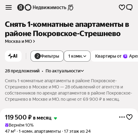
Снять 1-комнатные апартаменты в
районе Покровское-Стрешнево
Москва и МО
AI
Фильтры
1 комн.
Квартиры от
Аре
2
28 предложений
•
по актуальности
Снять 1-комнатные апартаменты в районе Покровское-
Стрешнево в Москве и МО — 28 объявлений от агентств и
собственников по аренде апартаментов в районе Покровское-
Стрешнево в Москве и МО. по цене от 69 900 ₽ в месяц.
119 500
₽
в месяц
Вернём 10%
47 м²
1-комн. апартаменты
17 этаж из 24