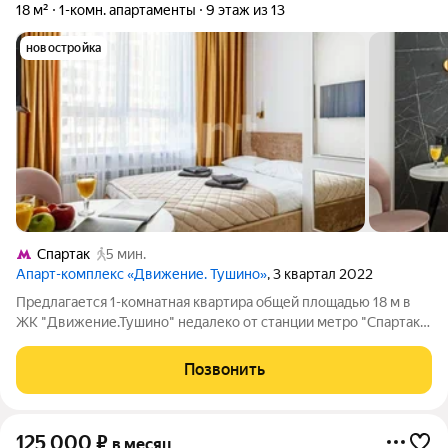
18 м²
1-комн. апартаменты
9 этаж из 13
новостройка
Спартак
5 мин.
Апарт-комплекс «Движение. Тушино»
, 3 квартал 2022
Предлагается 1-комнатная квартира общей площадью 18 м в
ЖК "Движение.Тушино" недалеко от станции метро "Спартак".
Для комфортного проживания в наличии имеется вся
необходимая мебель. Окна обращены во двор, обеспечивая
Позвонить
тишину. Из основных достоинств
125 000
₽
в месяц