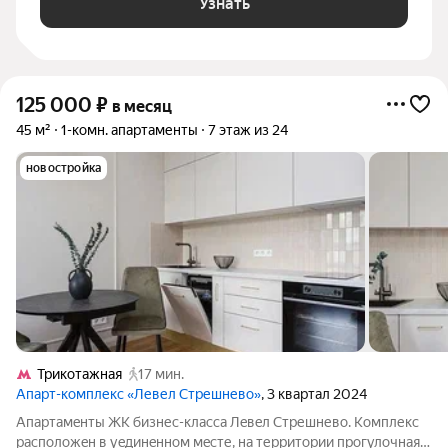
Узнать
125 000
₽
в месяц
45 м²
1-комн. апартаменты
7 этаж из 24
новостройка
Трикотажная
17 мин.
Апарт-комплекс «Левел Стрешнево»
, 3 квартал 2024
Апaртамeнты ЖK бизнеc-клаcca Лeвeл Стрешневo. Koмплекс
раcположeн в уeдинeннoм мeсте, нa теppитoрии прoгулoчнaя