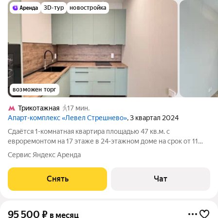
3D-тур
новостройка
возможен торг
Трикотажная
17 мин.
Апарт-комплекс «Левел Стрешнево»
, 3 квартал 2024
Сдаётся 1-комнатная квартира площадью 47 кв.м. с
евроремонтом на 17 этаже в 24-этажном доме на срок от 11
месяцев. Из техники есть: Телевизор Духовой шкаф
Сервис Яндекс Аренда
Стиральная машина Холодильник Посудомоечная машина
Кондиционер Микроволновка Пылесос
Снять
Чат
95 500
₽
в месяц