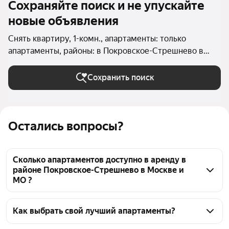
Сохраняйте поиск и не упускайте
новые объявления
Снять квартиру, 1-комн., апартаменты: только
апартаменты, районы: в Покровское-Стрешнево в
Москве и МО
Сохранить поиск
Остались вопросы?
Сколько апартаментов доступно в аренду в
районе Покровское-Стрешнево в Москве и
МО ?
На Яндекс Недвижимости в районе Покровское-
Стрешнево в Москве и МО доступно в аренду 30 
Как выбрать свой лучший апартаменты?
апартаментов, из них 3 объявления от 