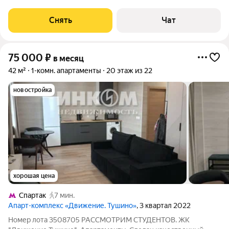
машина Холодильник Посудомоечная машина Кондиционер
Бойлер Микроволновка Дом -
Снять
Чат
75 000
₽
в месяц
42 м²
1-комн. апартаменты
20 этаж из 22
новостройка
хорошая цена
Спартак
7 мин.
Апарт-комплекс «Движение. Тушино»
, 3 квартал 2022
Номер лота 3508705 РАССМОТРИМ СТУДЕНТОВ. ЖК