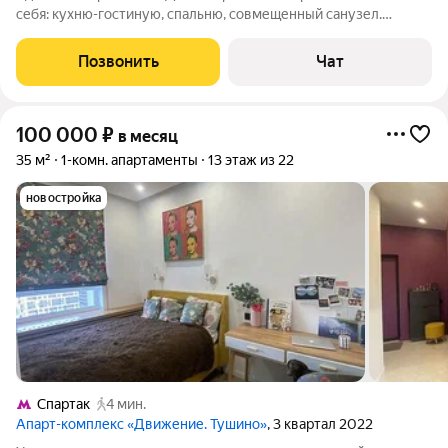
себя: кухню-гостиную, спальню, совмещенный санузел.
Квартира оборудована для проживания мебелью и бытовой
техникой. . Без животных.
Позвонить
Чат
100 000
₽
в месяц
35 м²
1-комн. апартаменты
13 этаж из 22
новостройка
Спартак
4 мин.
Апарт-комплекс «Движение. Тушино»
, 3 квартал 2022