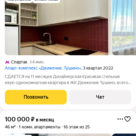
Спартак
4 мин.
Апарт-комплекс «Движение. Тушино»
, 3 квартал 2022
СДАЕТСЯ на 11 месяцев Дизайнерская Красивая стильная
евро-однокомнатная квартира в ЖК Движение Тушино, всего
в 4 минутах пешком от метро Спартак. На площади 30 м
реализована продуманная и функциональная планировка:
Позвонить
Чат
отдельная спальня кухня-гостиная
100 000
₽
в месяц
46 м²
1-комн. апартаменты
16 этаж из 25