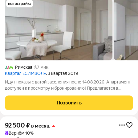
новостройка
Римская
7 мин.
Квартал «СИМВОЛ»
, 3 квартал 2019
Идут показы с датой заселения после 14.08.2026. Апартамент
доступен к просмотру и бронированию! Предлагается в
долгосрочную аренду светлая студия в арендном доме
«Символ» от ДОМ.РФ. №237 Доступна рассрочка оплаты
Позвонить
депозита на 3 месяца! Без комиссии.
92 500
₽
в месяц
Вернём 10%