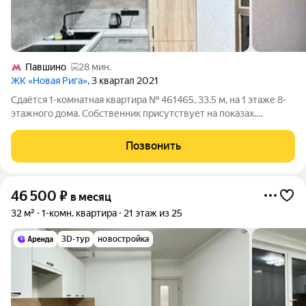
Павшино
28 мин.
ЖК «Новая Рига»
, 3 квартал 2021
Сдаётся 1-комнатная квартира № 461465, 33.5 м, на 1 этаже 8-
этажного дома. Собственник присутствует на показах.
Коммунальные платежи включены в стоимость. Счетчики
оплачиваются отдельно. По условиям проживания: можно с
Позвонить
детьми, можно с питомцами. Срок
46 500
₽
в месяц
32 м²
1-комн. квартира
21 этаж из 25
3D-тур
новостройка