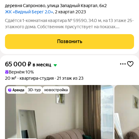
деревня Сапроново
,
улица Западный Квартал
,
6к2
ЖК «Видный Берег 2.0»
, 2 квартал 2023
Сдаётся 1-комнатная квартира № 59590, 34.0 м, на 13 этаже 25-
этажного дома. Собственник присутствует на показах.
Коммунальные платежи включены в стоимость. Счетчики
оплачиваются отдельно. По условиям проживания: можно с
Позвонить
детьми, можно с питомцами. Из
65 000
₽
в месяц
Вернём 10%
20 м²
квартира-студия
21 этаж из 23
3D-тур
новостройка