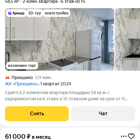
58,5 м²
2-комн. квартира
6 этаж из 15
3D-тур
новостройка
возможен торг
Прокшино
11 мин.
ЖК «Прокшино»
, 1 квартал 2024
Сдаётся 2-комнатная квартира площадью 58 кв.м. с
евроремонтом на 6 этаже в 15-этажном доме на срок от 11
месяцев. Из техники есть: Телевизор Стиральная машина
Холодильник Кондиционер Микроволновка Дом - монолитный,
Снять
Чат
окна выходят во двор. В
61 000
₽
в месяц