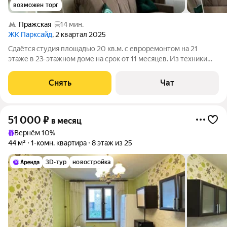
возможен торг
Пражская
14 мин.
ЖК Парксайд
, 2 квартал 2025
Сдаётся студия площадью 20 кв.м. с евроремонтом на 21
этаже в 23-этажном доме на срок от 11 месяцев. Из техники
есть: Телевизор Духовой шкаф Стиральная машина
Холодильник Посудомоечная машина Микроволновка
Снять
Чат
Пылесос Дом - монолитный, окна
51 000
₽
в месяц
Вернём 10%
44 м²
1-комн. квартира
8 этаж из 25
3D-тур
новостройка