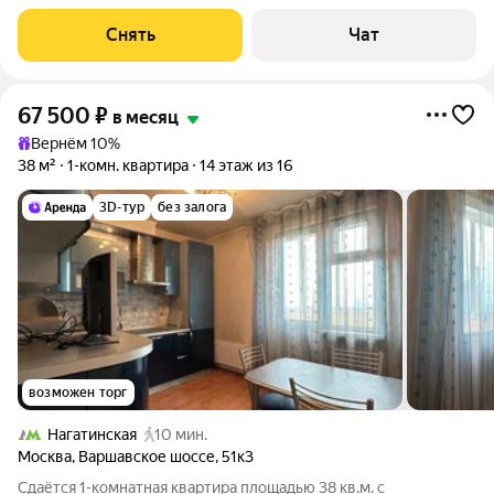
окна выходят во двор. В
Снять
Чат
67 500
₽
в месяц
Вернём 10%
38 м²
1-комн. квартира
14 этаж из 16
3D-тур
без залога
возможен торг
Нагатинская
10 мин.
Москва
,
Варшавское шоссе
,
51к3
Сдаётся 1-комнатная квартира площадью 38 кв.м. с