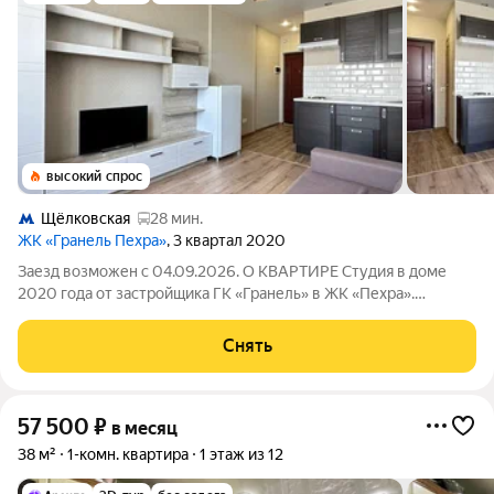
высокий спрос
Щёлковская
28 мин.
ЖК «Гранель Пехра»
, 3 квартал 2020
Заезд возможен с 04.09.2026. О КВАРТИРЕ Студия в доме
2020 года от застройщика ГК «Гранель» в ЖК «Пехра».
Техника: холодильник, электроплита, вытяжка, чайник,
телевизор Мебель: кухонный гарнитур со встроенной
Снять
техникой, раскладной диван, гостиный
57 500
₽
в месяц
38 м²
1-комн. квартира
1 этаж из 12