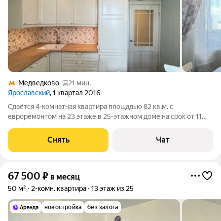
Медведково
21 мин.
Ярославский
, 1 квартал 2016
Сдаётся 4-комнатная квартира площадью 82 кв.м. с
евроремонтом на 23 этаже в 25-этажном доме на срок от 11
месяцев. Из техники есть: Духовой шкаф Стиральная машина
Холодильник Посудомоечная машина Пылесос Дом -
Снять
Чат
панельный, окна выходят во двор и
67 500
₽
в месяц
50 м²
2-комн. квартира
13 этаж из 25
новостройка
без залога