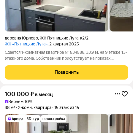
деревня Юрлово
,
ЖК Пятницкие Луга
,
к2/2
ЖК «Пятницкие Луга»
, 2 квартал 2025
Сдаётся 1-комнатная квартира № 534588, 33.9 м, на 9 этаже 13-
этажного дома. Собственник присутствует на показах.
Коммунальные платежи включены в стоимость. Счетчики
оплачиваются отдельно. По условиям проживания: без детей,
Позвонить
без питомцев. Срок
100 000
₽
в месяц
Вернём 10%
38 м²
2-комн. квартира
15 этаж из 15
3D-тур
новостройка