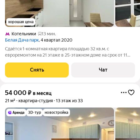
хорошая цена
Котельники
13 мин.
Белая Дача парк
, 4 квартал 2020
Сдаётся 1-комнатная квартира площадью 32 кв.м. с
евроремонтом на 21 этаже в 25-этажном доме на срок от 11
месяцев. Из техники есть: Духовой шкаф Стиральная машина
Холодильник Кондиционер Бойлер Дом - панельный, окна
Снять
Чат
выходят на улицу. В подъезде
54 000
₽
в месяц
21 м²
квартира-студия
13 этаж из 33
3D-тур
новостройка