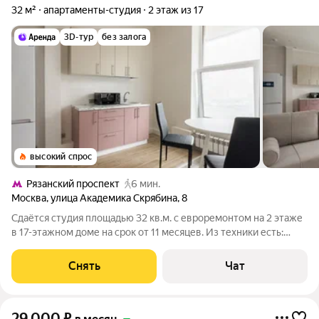
32 м²
апартаменты-студия
2 этаж из 17
3D-тур
без залога
высокий спрос
Рязанский проспект
6 мин.
Москва
,
улица Академика Скрябина
,
8
Сдаётся студия площадью 32 кв.м. с евроремонтом на 2 этаже
в 17-этажном доме на срок от 11 месяцев. Из техники есть:
Телевизор Стиральная машина Холодильник Кондиционер
Микроволновка Дом - монолитный, окна выходят на улицу. Во
Снять
Чат
дворе есть
29 000
₽