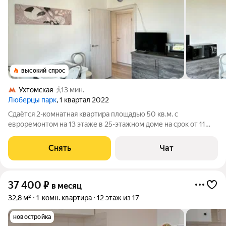
высокий спрос
Ухтомская
13 мин.
Люберцы парк
, 1 квартал 2022
Сдаётся 2-комнатная квартира площадью 50 кв.м. с
евроремонтом на 13 этаже в 25-этажном доме на срок от 11
месяцев. Из техники есть: Телевизор Духовой шкаф
Стиральная машина Холодильник Кондиционер
Снять
Чат
Микроволновка Пылесос Дом - панельный, окна
37 400
₽
в месяц
32,8 м²
1-комн. квартира
12 этаж из 17
новостройка