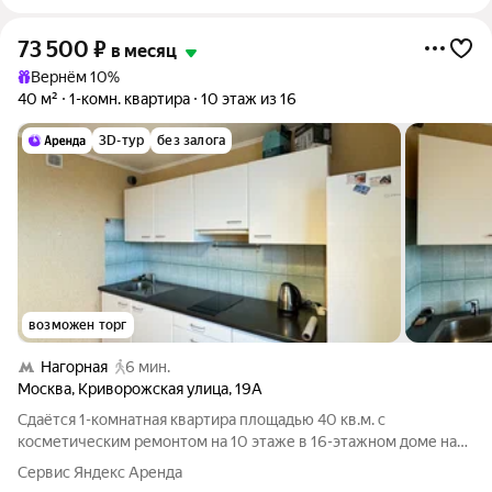
73 500
₽
в месяц
Вернём 10%
40 м²
1-комн. квартира
10 этаж из 16
3D-тур
без залога
возможен торг
Нагорная
6 мин.
Москва
,
Криворожская улица
,
19А
Сдаётся 1-комнатная квартира площадью 40 кв.м. с
косметическим ремонтом на 10 этаже в 16-этажном доме на
срок от 11 месяцев. Из техники есть: Телевизор Духовой шкаф
Сервис Яндекс Аренда
Стиральная машина Холодильник Кондиционер Дом - блочный,