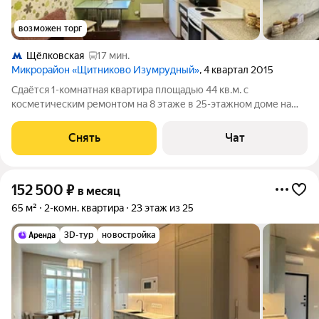
возможен торг
Щёлковская
17 мин.
Микрорайон «Щитниково Изумрудный»
, 4 квартал 2015
Сдаётся 1-комнатная квартира площадью 44 кв.м. с
косметическим ремонтом на 8 этаже в 25-этажном доме на
срок от 11 месяцев. Из техники есть: Телевизор Духовой шкаф
Стиральная машина Холодильник Микроволновка Пылесос
Снять
Чат
Дом - панельный, окна
152 500
₽
в месяц
65 м²
2-комн. квартира
23 этаж из 25
3D-тур
новостройка