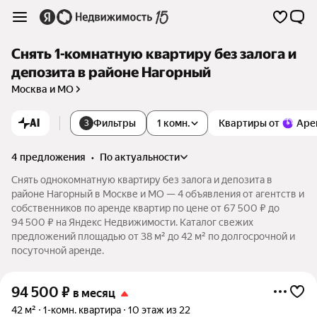
Снять 1-комнатную квартиру без залога и
депозита в районе Нагорный
Москва и МО
AI
Фильтры
1 комн.
Квартиры от
Аре
3
4 предложения
•
по актуальности
Снять однокомнатную квартиру без залога и депозита в
районе Нагорный в Москве и МО — 4 объявления от агентств и
собственников по аренде квартир по цене от 67 500 ₽ до
94 500 ₽ на Яндекс Недвижимости. Каталог свежих
предложений площадью от 38 м² до 42 м² по долгосрочной и
посуточной аренде.
94 500
₽
в месяц
42 м²
1-комн. квартира
10 этаж из 22