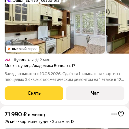
3D-тур
без залога
высокий спрос
Щукинская
12 мин.
Москва
,
улица Академика Бочвара
,
17
Заезд возможен с 10.08.2026. Сдаётся 1-комнатная квартира
площадью 38 кв.м. с косметическим ремонтом на 1 этаже в 12-
этажном доме на срок от 11 месяцев. Из техники есть:
Телевизор Духовой шкаф Стиральная машина Холодильник
Снять
Чат
Микроволновка Пылесос
71 990
₽
в месяц
25 м²
квартира-студия
3 этаж из 13