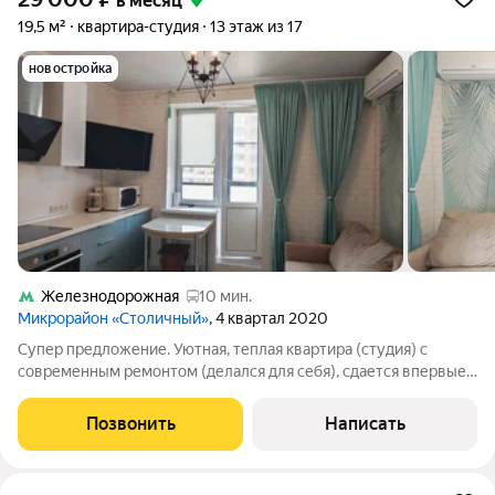
в месяц
19,5 м²
квартира-студия
13 этаж из 17
новостройка
Железнодорожная
10 мин.
Микрорайон «Столичный»
, 4 квартал 2020
Супер предложение. Уютная, теплая квартира (студия) с
современным ремонтом (делался для себя), сдается впервые.
В квартире имеется всё необходимое для комфортного
проживания, мебель и встроенная бытовая техника (варочная
Позвонить
Написать
панель и духовой шкаф,