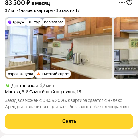
83 500
₽
в месяц
37 м²
1-комн. квартира
3 этаж из 17
3D-тур
без залога
хорошая цена
высокий спрос
Достоевская
2 мин.
Москва
,
3-й Самотёчный переулок
,
16
Заезд возможен с 04.09.2026. Квартира сдаётся с Яндекс
Арендой, а значит всё для вас: - без залога - без единоразовой
комиссии - с поддержкой от наших специалистов в процессе
проживания. Мы можем показать вам квартиру онлайн это так
Снять
же детально, как