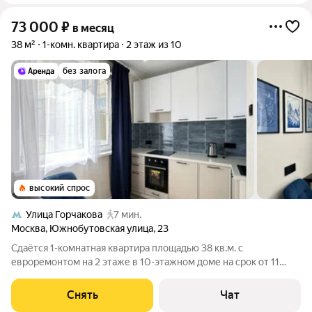
73 000
₽
в месяц
38 м²
1-комн. квартира
2 этаж из 10
без залога
высокий спрос
Улица Горчакова
7 мин.
Москва
,
Южнобутовская улица
,
23
Сдаётся 1-комнатная квартира площадью 38 кв.м. с
евроремонтом на 2 этаже в 10-этажном доме на срок от 11
месяцев. Из техники есть: Духовой шкаф Стиральная машина
Холодильник Посудомоечная машина Кондиционер Дом -
Снять
Чат
панельный, окна выходят во двор.