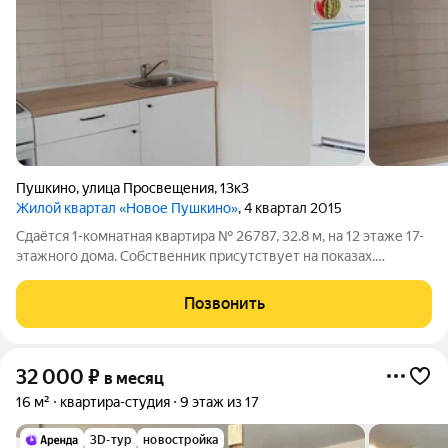
Пушкино
,
улица Просвещения
,
13к3
Жилой квартал «Новое Пушкино»
, 4 квартал 2015
Сдаётся 1-комнатная квартира № 26787, 32.8 м, на 12 этаже 17-
этажного дома. Собственник присутствует на показах.
Коммунальные платежи включены в стоимость. Счетчики
оплачиваются отдельно. По условиям проживания: можно с
Позвонить
детьми, без питомцев. Из
32 000
₽
в месяц
16 м²
квартира-студия
9 этаж из 17
3D-тур
новостройка