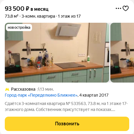
93 500
₽
в месяц
73,8 м²
3-комн. квартира
1 этаж из 17
новостройка
Рассказовка
13 мин.
Город-парк «Переделкино Ближнее»
, 4 квартал 2017
Сдаётся 3-комнатная квартира № 533563, 73.8 м, на 1 этаже 17-
этажного дома. Собственник присутствует на показах.
Коммунальные платежи включены в стоимость. Счетчики
оплачиваются отдельно. По условиям проживания: можно с
Позвонить
детьми, можно с питомцами.