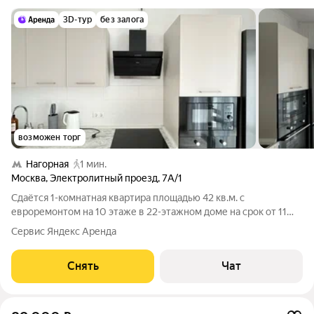
3D-тур
без залога
возможен торг
Нагорная
1 мин.
Москва
,
Электролитный проезд
,
7А/1
Сдаётся 1-комнатная квартира площадью 42 кв.м. с
евроремонтом на 10 этаже в 22-этажном доме на срок от 11
месяцев. Из техники есть: Телевизор Духовой шкаф
Сервис Яндекс Аренда
Стиральная машина Холодильник Посудомоечная машина
Кондиционер Микроволновка Пылесос
Снять
Чат