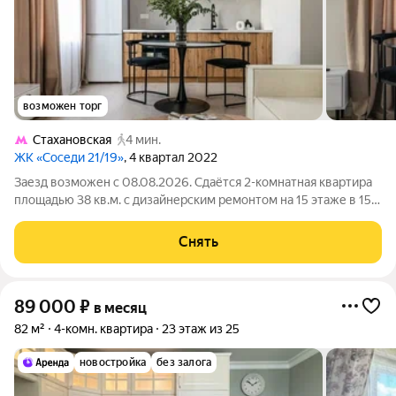
возможен торг
Стахановская
4 мин.
ЖК «Соседи 21/19»
, 4 квартал 2022
Заезд возможен с 08.08.2026. Сдаётся 2-комнатная квартира
площадью 38 кв.м. с дизайнерским ремонтом на 15 этаже в 15-
этажном доме на срок от 11 месяцев. Из техники есть:
Телевизор Духовой шкаф Стиральная машина Холодильник
Снять
Посудомоечная машина
89 000
₽
в месяц
82 м²
4-комн. квартира
23 этаж из 25
новостройка
без залога