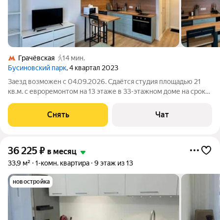
Грачёвская
14 мин.
Бусиновский парк
, 4 квартал 2023
Заезд возможен с 04.09.2026. Сдаётся студия площадью 21
кв.м. с евроремонтом на 13 этаже в 33-этажном доме на срок
от 11 месяцев. Из техники есть: Телевизор Духовой шкаф
Стиральная машина Холодильник Микроволновка Дом -
Снять
Чат
монолитный, окна выходят
36 225
₽
в месяц
33,9 м²
1-комн. квартира
9 этаж из 13
новостройка