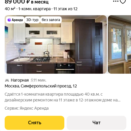
89 000
₽
в месяц
40 м²
1-комн. квартира
11 этаж из 12
3D-тур
без залога
Нагорная
11 мин.
Москва
,
Симферопольский проезд
,
12
Сдаётся 1-комнатная квартира площадью 40 кв.м. с
дизайнерским ремонтом на 11 этаже в 12-этажном доме на
срок от 11 месяцев. Из техники есть: Телевизор Духовой шкаф
Сервис Яндекс Аренда
Стиральная машина Холодильник Кондиционер
Микроволновка Дом - панельный. В
Снять
Чат