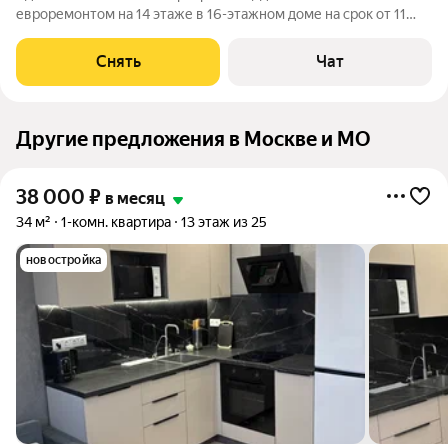
евроремонтом на 14 этаже в 16-этажном доме на срок от 11
месяцев. Из техники есть: Телевизор Духовой шкаф
Стиральная машина Холодильник Посудомоечная машина
Снять
Чат
Бойлер Микроволновка Дом - панельный,
Другие предложения в Москве и МО
38 000
₽
в месяц
34 м²
1-комн. квартира
13 этаж из 25
новостройка