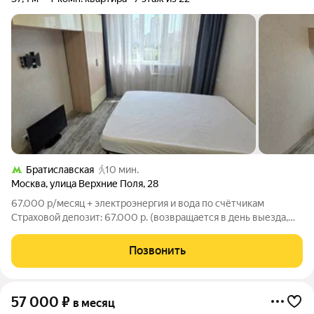
Братиславская
10 мин.
Москва
,
улица Верхние Поля
,
28
67.000 р/месяц + электроэнергия и вода по счётчикам
Страховой депозит: 67.000 р. (возвращается в день выезда,
можно оплатить двумя частями) Комиссия агентства: 30% при
заселении Качественный ремонт Современная мебель и
Позвонить
бытовая техника КОНДИЦИОНЕР
57 000
₽
в месяц