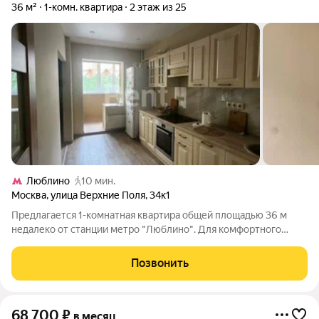
36 м²
1-комн. квартира
2 этаж из 25
Люблино
10 мин.
Москва
,
улица Верхние Поля
,
34к1
Предлагается 1-комнатная квартира общей площадью 36 м
недалеко от станции метро "Люблино". Для комфортного
проживания в наличии имеется вся необходимая мебель.
Кухонный гарнитур оснащен посудомоечной машиной,
Позвонить
духовой печью. Из дополнительных
68 700
₽
в месяц