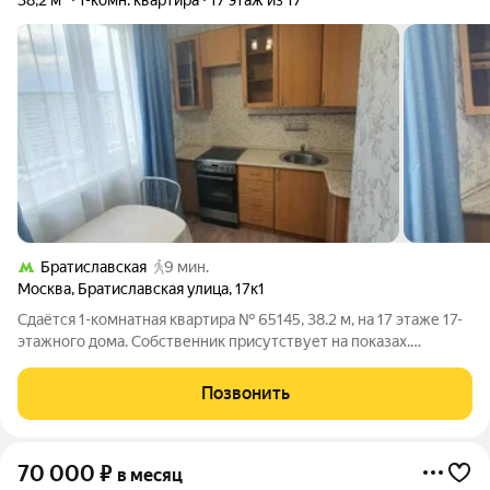
38,2 м²
1-комн. квартира
17 этаж из 17
Братиславская
9 мин.
Москва
,
Братиславская улица
,
17к1
Сдаётся 1-комнатная квартира № 65145, 38.2 м, на 17 этаже 17-
этажного дома. Собственник присутствует на показах.
Коммунальные платежи включены в стоимость. Счетчики
оплачиваются отдельно. По условиям проживания: можно с
Позвонить
детьми, без питомцев. Срок
70 000
₽
в месяц