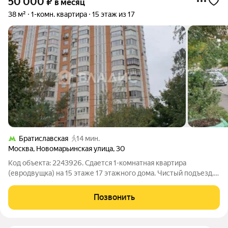
50 000
₽
в месяц
38 м²
1-комн. квартира
15 этаж из 17
Братиславская
14 мин.
Москва
,
Новомарьинская улица
,
30
Код объекта: 2243926. Сдается 1-комнатная квартира
(евродвущка) на 15 этаже 17 этажного дома. Чистый подъезд. 2
лифта грузовой, пассажирский, консьерж. Квартира
укомплектована стиральной машиной, холодильником,
Позвонить
телевизором, микроволновкой, мебелью(на