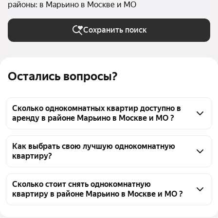
районы: в Марьино в Москве и МО
Сохранить поиск
Остались вопросы?
Сколько однокомнатных квартир доступно в
аренду в районе Марьино в Москве и МО ?
На Яндекс Недвижимости в районе Марьино в 
Москве и МО доступно в аренду 30 однокомнатных 
Как выбрать свою лучшую однокомнатную
квартиру?
квартир, из них 2 объявления от собственников, 32 
объявления от агентств
Чтобы снять 1-комнатную квартиру с детьми в 
районе Марьино, воспользуйтесь удобными 
Сколько стоит снять однокомнатную
квартиру в районе Марьино в Москве и МО ?
фильтрами и сортировкой для выбора среди 
предложений в выбранном районе
Цена за квадратный метр
1 190 — 2 833 ₽