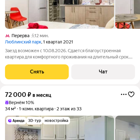
Перерва
12 мин.
Люблинский парк
, 1 квартал 2021
Заезд возможен с 10.08.2026. Сдается благоустроенная
квартира для комфортного проживания на длительный срок.
Подробно ознакомиться с обустройством можно по фото. Из
окон открывается вид на развитый район. Есть места для сна,
Снять
Чат
работы, обеденная зона и
72 000
₽
в месяц
Вернём 10%
34 м²
1-комн. квартира
2 этаж из 33
3D-тур
новостройка