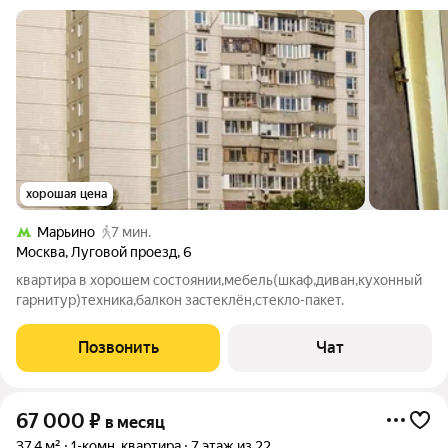
хорошая цена
Марьино
7 мин.
Москва
,
Луговой проезд
,
6
квартира в хорошем состоянии,мебель(шкаф,диван,кухонный
гарнитур)техника,балкон застеклён,стекло-пакет.
Позвонить
Чат
67 000
₽
в месяц
37,4 м²
1-комн. квартира
7 этаж из 22