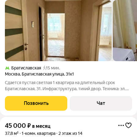
Братиславская
15 мин.
Москва
,
Братиславская улица
,
31к1
Сдается пустая светлая 1 квартира на длительный срок
Братиславская, 31. Инфраструктура, тихий двор. Техника: эл.
плита, холодильник, стиральная машина. Оплата при
заселении: первый месяц + последний месяц + депозит.
Позвонить
Чат
45 000
₽
в месяц
37,8 м²
1-комн. квартира
2 этаж из 14