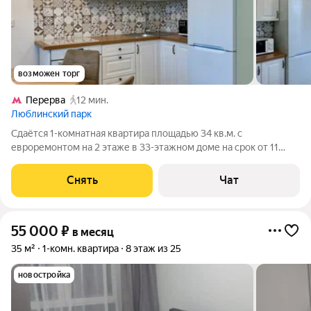
возможен торг
Перерва
12 мин.
Люблинский парк
Сдаётся 1-комнатная квартира площадью 34 кв.м. с
евроремонтом на 2 этаже в 33-этажном доме на срок от 11
месяцев. Из техники есть: Телевизор Духовой шкаф
Стиральная машина Сушильная машина Холодильник
Снять
Чат
Кондиционер Микроволновка Дом -
55 000
₽
в месяц
35 м²
1-комн. квартира
8 этаж из 25
новостройка