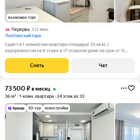
возможен торг
Перерва
12 мин.
Люблинский парк
Сдаётся 1-комнатная квартира площадью 33 кв.м. с
евроремонтом на 9 этаже в 17-этажном доме на срок от 11
месяцев. Из техники есть: Стиральная машина Холодильник
Микроволновка Дом - монолитный, окна выходят на улицу. В
Снять
Чат
подъезде 4 лифта - 2 грузовых
73 500
₽
в месяц
36 м²
1-комн. квартира
24 этаж из 33
3D-тур
новостройка