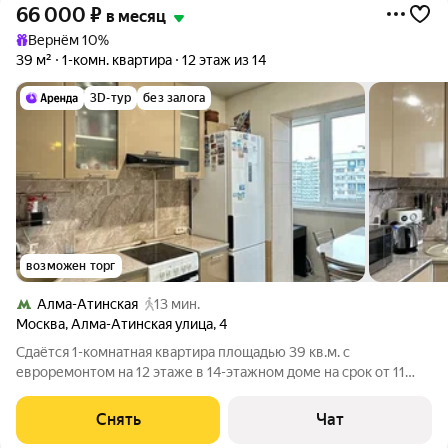
66 000
₽
в месяц
Вернём 10%
39 м²
1-комн. квартира
12 этаж из 14
3D-тур
без залога
возможен торг
Алма-Атинская
13 мин.
Москва
,
Алма-Атинская улица
,
4
Сдаётся 1-комнатная квартира площадью 39 кв.м. с
евроремонтом на 12 этаже в 14-этажном доме на срок от 11
месяцев. Из техники есть: Телевизор Духовой шкаф
Стиральная машина Холодильник Кондиционер
Снять
Чат
Микроволновка Дом - панельный. В подъезде 2