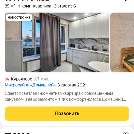
35 м²
1-комн. квартира
3 этаж из 6
новостройка
Курьяново
7 мин.
Микрорайон «Домашний»
, 3 квартал 2021
Сдаётся светлая 1-комнатная квартира с совмещённым
санузлом и евроремонтом в ЖK комфорт-класса Домашний
(район Марьино). Без депозита! Можно заехать сразу.
Отличный вариант для одного-четырёх человек или семьи с
Позвонить
ребенком. Дополнительную