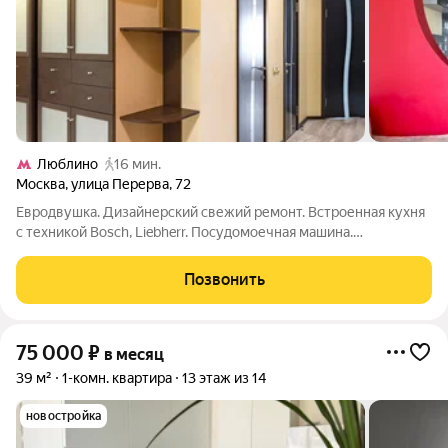
Люблино
16 мин.
Москва
,
улица Перерва
,
72
Евродвушка. Дизайнерский свежий ремонт. Встроенная кухня
с техникой Bosch, Liebherr. Посудомоечная машина.
Кондиционер. Санузел раздельный. Лоджия из спальни. Шкаф-
купе шириной 240 см в прихожей и два шкафа для одежды (в
Позвонить
прихожей и в спальне). От
75 000
₽
в месяц
39 м²
1-комн. квартира
13 этаж из 14
новостройка