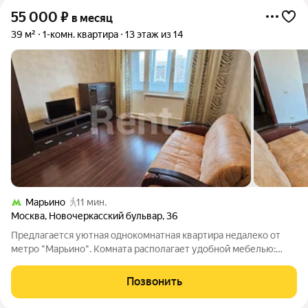
55 000
₽
в месяц
39 м²
1-комн. квартира
13 этаж из 14
Марьино
11 мин.
Москва
,
Новочеркасский бульвар
,
36
Предлагается уютная однокомнатная квартира недалеко от
метро "Марьино". Комната располагает удобной мебелью:
имеются диван, кровать и системы хранения вещей. Кухонный
гарнитур оснащен бытовой техникой, включая духовую печь.
Позвонить
Санузел раздельный.