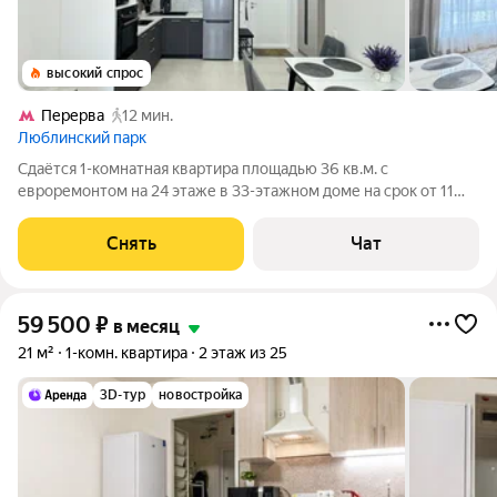
высокий спрос
Перерва
12 мин.
Люблинский парк
Сдаётся 1-комнатная квартира площадью 36 кв.м. с
евроремонтом на 24 этаже в 33-этажном доме на срок от 11
месяцев. Из техники есть: Телевизор Духовой шкаф
Стиральная машина Холодильник Посудомоечная машина
Снять
Чат
Кондиционер Микроволновка Дом -
59 500
₽
в месяц
21 м²
1-комн. квартира
2 этаж из 25
3D-тур
новостройка