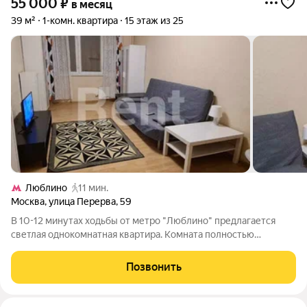
55 000
₽
в месяц
39 м²
1-комн. квартира
15 этаж из 25
Люблино
11 мин.
Москва
,
улица Перерва
,
59
В 10-12 минутах ходьбы от метро "Люблино" предлагается
светлая однокомнатная квартира. Комната полностью
меблирована - здесь есть удобный диван и несколько
вместительных шкафов, рабочее место, а для интересного
Позвонить
досуга - телевизор. Кухня оснащена