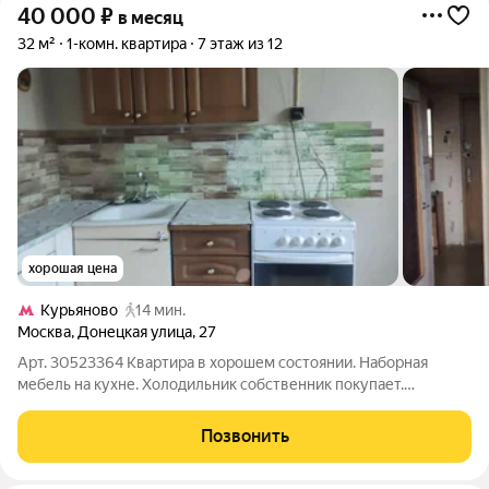
40 000
₽
в месяц
32 м²
1-комн. квартира
7 этаж из 12
хорошая цена
Курьяново
14 мин.
Москва
,
Донецкая улица
,
27
Арт. 30523364 Квартира в хорошем состоянии. Наборная
мебель на кухне. Холодильник собственник покупает.
Комната- минимум мебели. Собственник мебель в комнату не
покупает. Раздельный санузел. Два балкона-не застекленных.
Позвонить
Без животных.