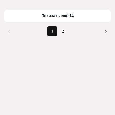
Помимо удобной сортировки по цене аренды вы 
Площадь
21 — 50 м²
можете отсортировать результаты по стоимости 
квадратного метра или площади
Показать ещё 14
1
2