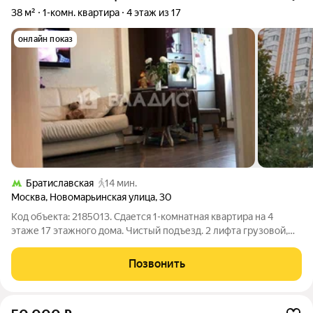
38 м²
1-комн. квартира
4 этаж из 17
онлайн показ
Братиславская
14 мин.
Москва
,
Новомарьинская улица
,
30
Код объекта: 2185013. Сдается 1-комнатная квартира на 4
этаже 17 этажного дома. Чистый подъезд. 2 лифта грузовой,
пассажирский. Квартира укомплектована стиральной
машиной, холодильником, телевизором, посудомоечной
Позвонить
машиной, микроволновкой,