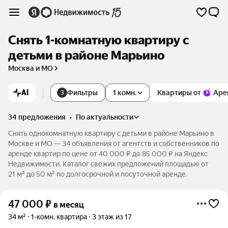
Снять 1-комнатную квартиру с
детьми в районе Марьино
Москва и МО
AI
Фильтры
1 комн.
Квартиры от
Аре
3
34 предложения
•
по актуальности
Снять однокомнатную квартиру с детьми в районе Марьино в
Москве и МО — 34 объявления от агентств и собственников по
аренде квартир по цене от 40 000 ₽ до 85 000 ₽ на Яндекс
Недвижимости. Каталог свежих предложений площадью от
21 м² до 50 м² по долгосрочной и посуточной аренде.
47 000
₽
в месяц
34 м²
1-комн. квартира
3 этаж из 17