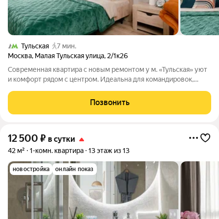
Тульская
7 мин.
Москва
,
Малая Тульская улица
,
2/1к26
Современная квартира с новым ремонтом у м. «Тульская» уют
и комфорт рядом с центром. Идеальна для командировок,
туристов и пар. Расположение: 5 мин пешком до метро и
Даниловского рынка, 15 мин до «Шаболовской», 5 мин на авто
Позвонить
до ТТК. Рядом ТЦ
12 500
₽
в сутки
42 м²
1-комн. квартира
13 этаж из 13
новостройка
онлайн показ