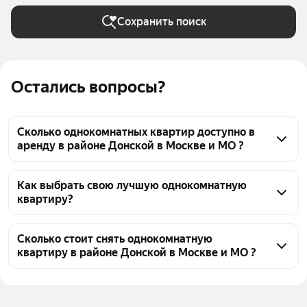
Сохранить поиск
Остались вопросы?
Сколько однокомнатных квартир доступно в
аренду в районе Донской в Москве и МО ?
На Яндекс Недвижимости в районе Донской в 
Москве и МО доступно в аренду 30 однокомнатных 
Как выбрать свою лучшую однокомнатную
квартиру?
квартир, из них 26 объявлений от агентств
Чтобы снять посуточно 1-комнатную квартиру в 
районе Донской, воспользуйтесь удобными 
Сколько стоит снять однокомнатную
квартиру в районе Донской в Москве и МО ?
фильтрами и сортировкой для выбора среди 
предложений в выбранном районе
Цена за квадратный метр
66 — 323 ₽
Помимо удобной сортировки по цене аренды вы 
Площадь
20 — 47 м²