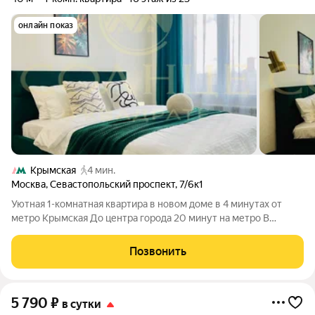
онлайн показ
Крымская
4 мин.
Москва
,
Севастопольский проспект
,
7/6к1
Уютная 1-комнатная квартира в новом доме в 4 минутах от
метро Крымская До центра города 20 минут на метро В
квартире есть всё для Вашего комфорта: Двуспальная кровать
с ортопедическим матрасом 160200 Раскладной двуспальный
Позвонить
диван Высокоскоростной
5 790
₽
в сутки