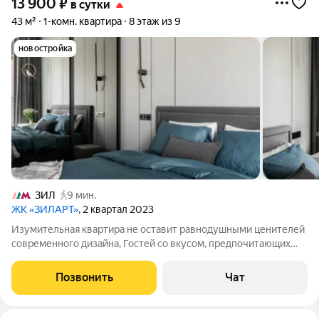
13 900
₽
в сутки
43 м²
1-комн. квартира
8 этаж из 9
новостройка
ЗИЛ
9 мин.
ЖК «ЗИЛАРТ»
, 2 квартал 2023
Изумительная квартира не оставит равнодушными ценителей
современного дизайна, Гостей со вкусом, предпочитающих
комфорт и эстетическое удовольствие от пребывания в
стильном месте. Здесь Вы обнаружите для себя обстановку,
Позвонить
Чат
позволяющую расслабиться,