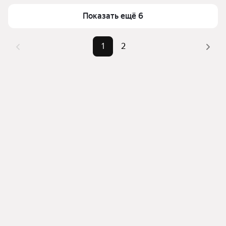
можете отсортировать результаты по стоимости 
квадратного метра или площади
Показать ещё 6
1
2