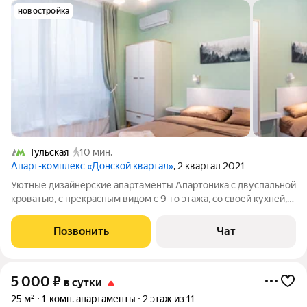
новостройка
Тульская
10 мин.
Апарт-комплекс «Донской квартал»
, 2 квартал 2021
Уютные дизайнерские апартаменты Апартоника c двуспальной
кроватью, с прекрасным видом с 9-го этажа, со своей кухней,
санузлом, стиральной машиной. - в комнате: двуспальная
кровать, телевизор (с кабельными каналами), кондиционер,
Позвонить
Чат
сейф, чистое
5 000
₽
в сутки
25 м²
1-комн. апартаменты
2 этаж из 11