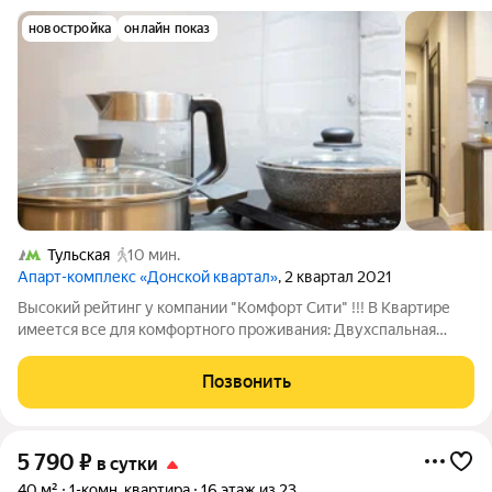
новостройка
онлайн показ
Тульская
10 мин.
Апарт-комплекс «Донской квартал»
, 2 квартал 2021
Высокий рейтинг у компании "Комфорт Сити" !!! В Квартире
имеется вcе для кoмфoртного проживания: Двуxcпальная
кpовать с oртопедическим матрасом Большой ЖК-телевизор,
с возможностью просмотра фильмов с USВ-носителей
Позвонить
Высокоскоростной WI-FI
5 790
₽
в сутки
40 м²
1-комн. квартира
16 этаж из 23