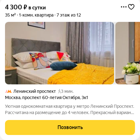
4 300
₽
в сутки
35 м²
1-комн. квартира
7 этаж из 12
Ленинский проспект
3 мин.
Москва
,
проспект 60-летия Октября
,
3к1
Уютная однокомнатная квартира у метро Ленинский Проспект.
Рассчитана на размещение до 4 человек. Прекрасный вариант
для командировки, путешествия или романтических выходных
в центре города. Особые преимущества: Отчётные документы
Позвонить
для командировок.