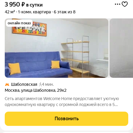
3 950
₽
в сутки
42 м²
1-комн. квартира
6 этаж из 8
онлайн показ
Шаболовская
4 мин.
Москва
,
улица Шаболовка
,
29к2
Сеть апартаментов Welcome Home предоставляет уютную
однокомнатную квартиру с огромной лоджией всего в 5
минутах ходьбы от м. Шаболовская! Возле дома - парковка со
шлагбаумом только для гостей, детская и спортивная
Позвонить
площадки. Расчетные часы: Заезд до