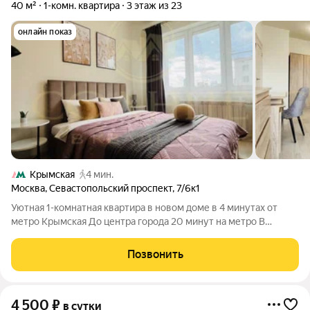
40 м²
1-комн. квартира
3 этаж из 23
онлайн показ
Крымская
4 мин.
Москва
,
Севастопольский проспект
,
7/6к1
Уютная 1-комнатная квартира в новом доме в 4 минутах от
метро Крымская До центра города 20 минут на метро В
квартире есть всё для Вашего комфорта: Двуспальная кровать
с ортопедическим матрасом 160200 Раскладной двуспальный
Позвонить
диван Высокоскоростной
4 500
₽
в сутки