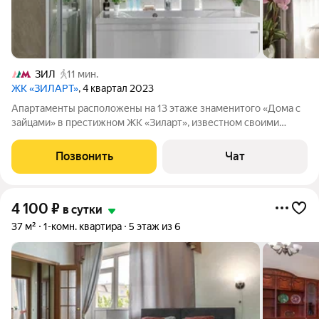
ЗИЛ
11 мин.
ЖК «ЗИЛАРТ»
, 4 квартал 2023
Апартаменты расположены на 13 этаже знаменитого «Дома с
зайцами» в престижном ЖК «Зиларт», известном своими
уникальными архитектурными решениями. Рядом станция
МЦК ЗИЛ До Кремля всего 10 минут на автомобиле или такси
Позвонить
Чат
В пешей доступности: -
4 100
₽
в сутки
37 м²
1-комн. квартира
5 этаж из 6