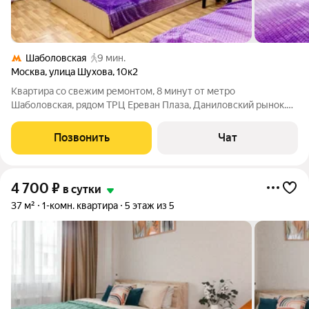
Шаболовская
9 мин.
Москва
,
улица Шухова
,
10к2
Квартира со свежим ремонтом, 8 минут от метро
Шаболовская, рядом ТРЦ Ереван Плаза, Даниловский рынок.
Удобная транспортная развязка, вы сможете быстро добраться
до любого района города. Новый двухспальный диван, шкаф
Позвонить
Чат
для вещей , плазменный телевизор,
4 700
₽
в сутки
37 м²
1-комн. квартира
5 этаж из 5