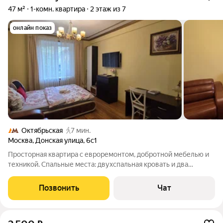
47 м²
1-комн. квартира
2 этаж из 7
онлайн показ
Октябрьская
7 мин.
Москва
,
Донская улица
,
6с1
Просторная квартира с евроремонтом, добротной мебелью и
техникой. Спальные места: двухспальная кровать и два
раскладных дивана . Парковка во дворе. Возможность
размещения 2+2+2 человек. постельное белье и полотенца.
Позвонить
Чат
Все для приготовления пищи,