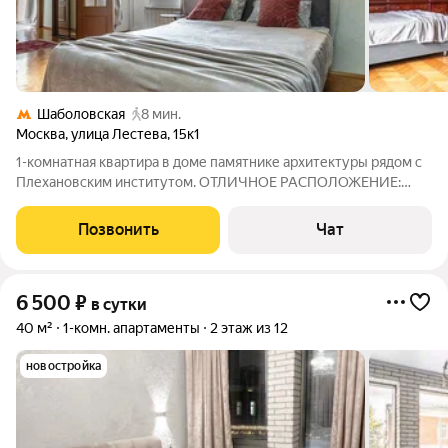
Шаболовская
8 мин.
Москва
,
улица Лестева
,
15к1
1-комнатная квартира в доме памятнике архитектуры рядом с
Плехановским институтом. ОТЛИЧНОЕ РАСПОЛОЖЕНИЕ:
Парк Горького 20 минут пешком, идеально для прогулок и
активного отдыха. Третьяковская галерея 2 станции метро или
Позвонить
Чат
приятная получасовая
6 500
₽
в сутки
40 м²
1-комн. апартаменты
2 этаж из 12
новостройка