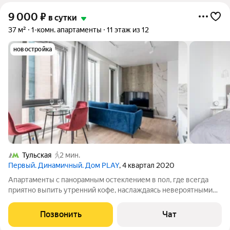
9 000
₽
в сутки
37 м²
1-комн. апартаменты
11 этаж из 12
новостройка
Тульская
2 мин.
Первый. Динамичный. Дом PLAY
, 4 квартал 2020
Апартаменты с панорамным остеклением в пол, где всегда
приятно выпить утренний кофе, наслаждаясь невероятными
видами на город и набережную Москвы-реки! Для
бесконтактного заселения 24х7 на двери установлен
Позвонить
Чат
электронный кодовый замок. В апартаментах