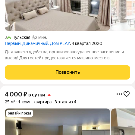
Тульская
2 мин.
Первый. Динамичный. Дом PLAY
, 4 квартал 2020
Для вашего удобства, организовано удаленное заселение и
выезд! Для гостей предоставляется машино-место в
подземном паркинге по запросу!! Оплачивается отдельно!!
Стильная, большая 1-комнатная квартира, вместимостью до 4
Позвонить
человек, в 150 метрах от
4 000
₽
в сутки
25 м²
1-комн. квартира
3 этаж из 4
онлайн показ