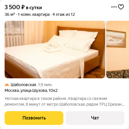
3 500
₽
в сутки
36 м²
1-комн. квартира
4 этаж из 12
Шаболовская
9 мин.
Москва
,
улица Шухова
,
10к2
Уютная квартира в тихом районе. Квартира со свежим
ремонтом, 8 минут от метро Шаболовская, рядом ТРЦ Ереван
Плаза, Даниловский рынок,магазины и кафе. Удобная
транспортная развязка, вы сможете быстро добраться до
Позвонить
Чат
любого района города. Новая