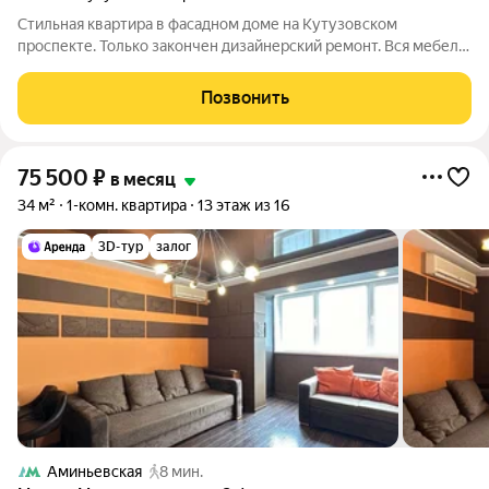
Стильная квартира в фасадном доме на Кутузовском
проспекте. Только закончен дизайнерский ремонт. Вся мебель
и техника новые. Никто не жил. Все продумано до мелочей.
Дорогие материалы и техника. Высокие потолки 3,1м. Окна на
Позвонить
проспект, но хорошие
75 500
₽
в месяц
34 м²
1-комн. квартира
13 этаж из 16
3D-тур
залог
Аминьевская
8 мин.