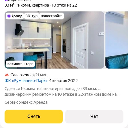
33 м²
1-комн. квартира
10 этаж из 22
3D-тур
новостройка
возможен торг
Саларьево
21 мин.
ЖК «Румянцево-Парк»
, 4 квартал 2022
Сдаётся 1-комнатная квартира площадью 33 кв.м. с
дизайнерским ремонтом на 10 этаже в 22-этажном доме на
срок от 11 месяцев. Из техники есть: Духовой шкаф Стиральная
Сервис Яндекс Аренда
машина Холодильник Посудомоечная машина Кондиционер
Микроволновка Пылесос Дом
Снять
Чат