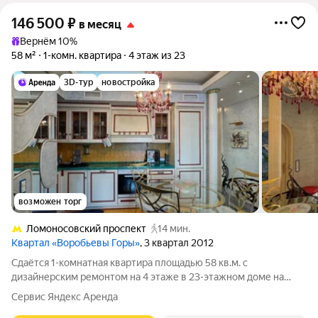
146 500
₽
в месяц
Вернём 10%
58 м²
1-комн. квартира
4 этаж из 23
3D-тур
новостройка
возможен торг
Ломоносовский проспект
14 мин.
Квартал «Воробьевы Горы»
, 3 квартал 2012
Сдаётся 1-комнатная квартира площадью 58 кв.м. с
дизайнерским ремонтом на 4 этаже в 23-этажном доме на
срок от 11 месяцев. Из техники есть: Телевизор Духовой шкаф
Сервис Яндекс Аренда
Стиральная машина Сушильная машина Холодильник