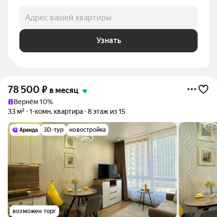
Адрес вашей квартиры
Узнать
78 500
₽
в месяц
Вернём 10%
33 м²
1-комн. квартира
8 этаж из 15
3D-тур
новостройка
возможен торг