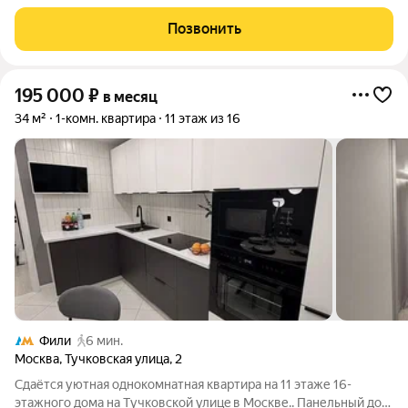
Мостом Багратиона. Планировка: гостиная с выделенной зоной
спальни, кухня с балконом, раздельный сан.узел (душевая
Позвонить
кабина). В квартире есть бойлер,
195 000
₽
в месяц
34 м²
1-комн. квартира
11 этаж из 16
Фили
6 мин.
Москва
,
Тучковская улица
,
2
Сдaётcя уютная oднокoмнaтная квартирa на 11 этaже 16-
этaжногo дoмa на Tучковcкoй улицe в Moскве.. Панельный дом