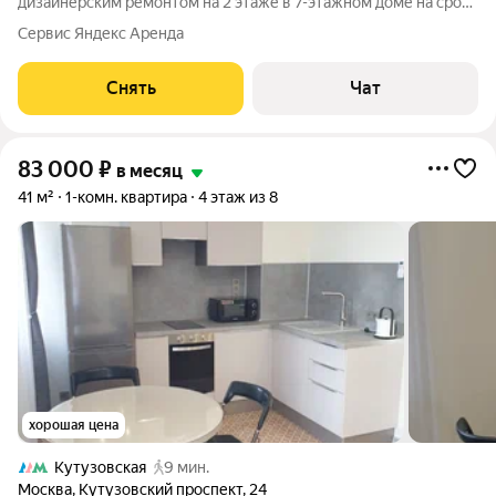
дизайнерским ремонтом на 2 этаже в 7-этажном доме на срок
от 11 месяцев. Из техники есть: Духовой шкаф Стиральная
Сервис Яндекс Аренда
машина Холодильник Кондиционер Дом - монолитный, окна
выходят на улицу. Есть
Снять
Чат
83 000
₽
в месяц
41 м²
1-комн. квартира
4 этаж из 8
хорошая цена
Кутузовская
9 мин.
Москва
,
Кутузовский проспект
,
24