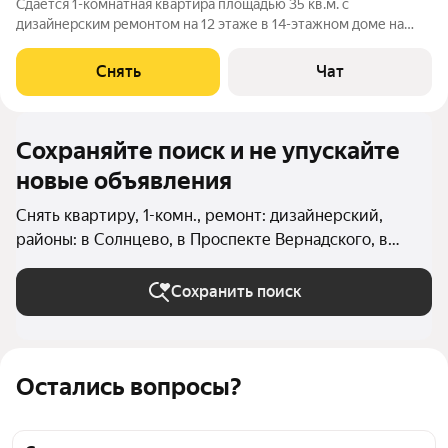
Сдаётся 1-комнатная квартира площадью 35 кв.м. с
дизайнерским ремонтом на 12 этаже в 14-этажном доме на
срок от 11 месяцев. Из техники есть: Телевизор Духовой шкаф
Стиральная машина Холодильник Посудомоечная машина
Снять
Чат
Кондиционер В ванной и на
Сохраняйте поиск и не упускайте
новые объявления
Снять квартиру, 1-комн., ремонт: дизайнерский,
районы: в Солнцево, в Проспекте Вернадского, в
Кунцево, в Тропарёво-Никулино, в Очаково-
Матвеевском, в Дорогомилово, в Фили-Давыдково, в
Сохранить поиск
Можайском районе, в Ново-Переделкино, в Раменках,
в Крылатском, во Внуково, в Филёвском Парке в
Москве и МО
Остались вопросы?