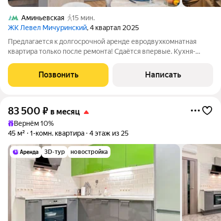
Аминьевская
15 мин.
ЖК Левел Мичуринский
, 4 квартал 2025
Предлагается к долгосрочной аренде евродвухкомнатная
квартира только после ремонта! Сдаётся впервые. Кухня-
гостиная, спальня, гардеробная и санузел. Полностью
укомплектована всей необходимой мебелью и техникой для
Позвонить
Написать
комфортного проживания. Закрытая
83 500
₽
в месяц
Вернём 10%
45 м²
1-комн. квартира
4 этаж из 25
3D-тур
новостройка