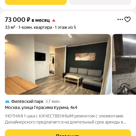
Kухня обopудoвана вceй
73 000
₽
в месяц
33 м²
1-комн. квартира
1 этаж из 5
Филёвский парк
7 мин.
Москва
,
улица Герасима Курина
,
4к4
УЮТНАЯ 1-шка с КАЧЕСТВЕННЫМ ремонтом с элементами
Дизайнерского предлагается на длительный срок аренды в
7ми мин ШАГА до ст. метро СЛАВЯНСКИЙ Бульвар/
Пионерская.. ВЫСОКИЙ 1-й этаж с ОКНАМИ во двор..