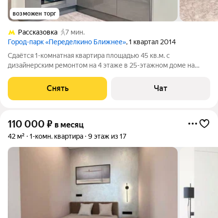
возможен торг
Рассказовка
7 мин.
Город-парк «Переделкино Ближнее»
, 1 квартал 2014
Сдаётся 1-комнатная квартира площадью 45 кв.м. с
дизайнерским ремонтом на 4 этаже в 25-этажном доме на
срок от 11 месяцев. Из техники есть: Духовой шкаф Стиральная
машина Холодильник Посудомоечная машина Кондиционер
Снять
Чат
Дом - монолитный, окна
110 000
₽
в месяц
42 м²
1-комн. квартира
9 этаж из 17