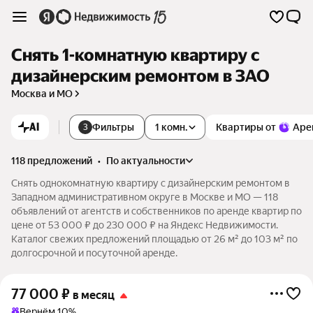
Снять 1-комнатную квартиру с
дизайнерским ремонтом в ЗАО
Москва и МО
AI
Фильтры
1 комн.
Квартиры от
Аре
3
118 предложений
•
по актуальности
Снять однокомнатную квартиру с дизайнерским ремонтом в
Западном административном округе в Москве и МО — 118
объявлений от агентств и собственников по аренде квартир по
цене от 53 000 ₽ до 230 000 ₽ на Яндекс Недвижимости.
Каталог свежих предложений площадью от 26 м² до 103 м² по
долгосрочной и посуточной аренде.
77 000
₽
в месяц
Вернём 10%