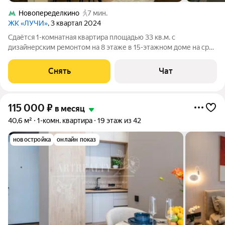
Новопеределкино
7 мин.
ЖК «ЛУЧИ»
, 3 квартал 2024
Сдаётся 1-комнатная квартира площадью 33 кв.м. с
дизайнерским ремонтом на 8 этаже в 15-этажном доме на срок
от 11 месяцев. Квартира в стиле Hi-Tech минимализма
оснащена дизайнерской бытовой техникой Weissgauff, Beko Из
Снять
Чат
техники есть: 4K телевизор 43"
115 000
₽
в месяц
40,6 м²
1-комн. квартира
19 этаж из 42
новостройка
онлайн показ