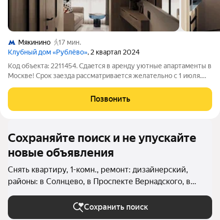
Мякинино
17 мин.
Клубный дом «Рублёво»
, 2 квартал 2024
Код объекта: 2211454. Сдается в аренду уютные апартаменты в
Москве! Срок заезда рассматривается желательно с 1 июля.
Посмотреть возможно заблаговременно. Представляем
вашему вниманию стильную однокомнатную квартиру
Позвонить
площадью 36 кв. м на 4-й
Сохраняйте поиск и не упускайте
новые объявления
Снять квартиру, 1-комн., ремонт: дизайнерский,
районы: в Солнцево, в Проспекте Вернадского, в
Кунцево, в Тропарёво-Никулино, в Очаково-
Матвеевском, в Дорогомилово, в Фили-Давыдково, в
Сохранить поиск
Можайском районе, в Ново-Переделкино, в Раменках,