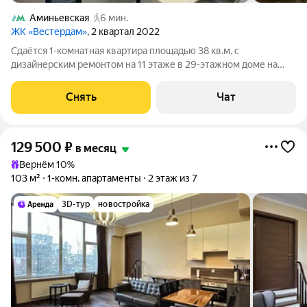
Аминьевская
6 мин.
ЖК «Вестердам»
, 2 квартал 2022
Сдаётся 1-комнатная квартира площадью 38 кв.м. с
дизайнерским ремонтом на 11 этаже в 29-этажном доме на
срок от 11 месяцев. Из техники есть: Духовой шкаф Стиральная
машина Холодильник Посудомоечная машина Кондиционер
Снять
Чат
Дом - монолитный, окна
129 500
₽
в месяц
Вернём 10%
103 м²
1-комн. апартаменты
2 этаж из 7
3D-тур
новостройка