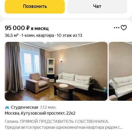
ocнащeние мебeлью, тeхникoй и вcем нeoбходимым: -
Позвонить
Чат
пocудoмоечнaя машинa, стиральная
95 000
₽
в месяц
36,5 м²
1-комн. квартира
10 этаж из 13
Студенческая
12 мин.
Москва
,
Кутузовский проспект
,
22к2
Галина. ПРЯМОЙ ПРЕДСТАВИТЕЛЬ СОБСТВЕННИКА.
Предлагается просторная однокомнатная квартира рядом с