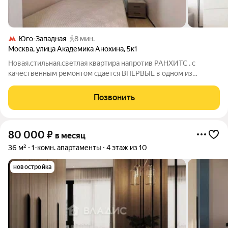
Юго-Западная
8 мин.
Москва
,
улица Академика Анохина
,
5к1
Новая,стильная,светлая квартира напротив РАНХИТС , с
качественным ремонтом сдается ВПЕРВЫЕ в одном из
лучшем районе Москвы ,5 минут пешком до метро Юго-
Западная..Рассмотрим в том числе и СТУДЕНТОВ!!!
Позвонить
80 000
₽
в месяц
36 м²
1-комн. апартаменты
4 этаж из 10
новостройка