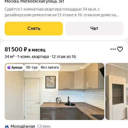
Москва
,
Матвеевская улица
,
3к1
Сдаётся 1-комнатная квартира площадью 34 кв.м. с
дизайнерским ремонтом на 13 этаже в 16-этажном доме на
срок от 11 месяцев. Из техники есть: Телевизор Духовой шкаф
Стиральная машина Холодильник Кондиционер Бойлер Дом -
Снять
Чат
панельный, окна выходят
81 500
₽
в месяц
34 м²
1-комн. квартира
12 этаж из 16
3D-тур
без залога
Молодёжная
3 мин.