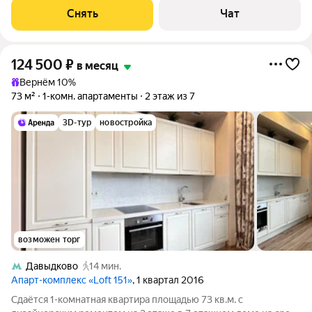
Посудомоечная машина Кондиционер
Снять
Чат
124 500
₽
в месяц
Вернём 10%
73 м²
1-комн. апартаменты
2 этаж из 7
3D-тур
новостройка
возможен торг
Давыдково
14 мин.
Апарт-комплекс «Loft 151»
, 1 квартал 2016
Сдаётся 1-комнатная квартира площадью 73 кв.м. с