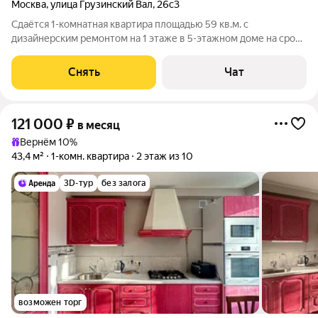
Москва
,
улица Грузинский Вал
,
26с3
Сдаётся 1-комнатная квартира площадью 59 кв.м. с
дизайнерским ремонтом на 1 этаже в 5-этажном доме на срок
от 11 месяцев. Из техники есть: Духовой шкаф Стиральная
машина Холодильник Кондиционер Дом - кирпичный, окна
Снять
Чат
выходят во двор. Коммунальные
121 000
₽
в месяц
Вернём 10%
43,4 м²
1-комн. квартира
2 этаж из 10
3D-тур
без залога
возможен торг