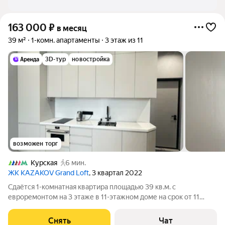
районе в Москве и МО
163 000
₽
в месяц
39 м²
1-комн. апартаменты
3 этаж из 11
3D-тур
новостройка
возможен торг
Курская
6 мин.
ЖК KAZAKOV Grand Loft
, 3 квартал 2022
Сдаётся 1-комнатная квартира площадью 39 кв.м. с
евроремонтом на 3 этаже в 11-этажном доме на срок от 11
месяцев. Из техники есть: Телевизор Духовой шкаф
Стиральная машина Холодильник Посудомоечная машина
Снять
Чат