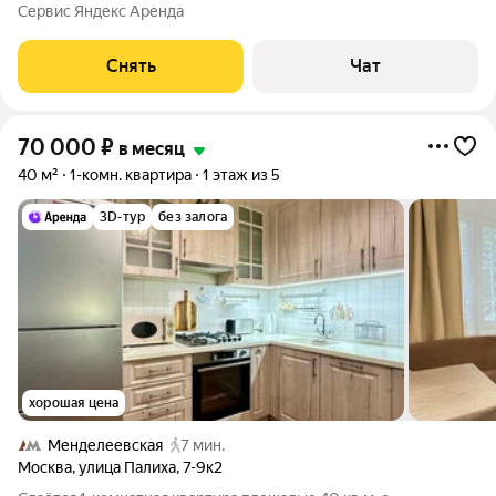
срок от 11 месяцев. В квартире есть сушилка для белья. Из
Сервис Яндекс Аренда
техники есть: Телевизор Духовой шкаф Стиральная машина
Холодильник Посудомоечная
Снять
Чат
70 000
₽
в месяц
40 м²
1-комн. квартира
1 этаж из 5
3D-тур
без залога
хорошая цена
Менделеевская
7 мин.
Москва
,
улица Палиха
,
7-9к2