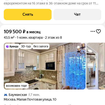
евроремонтом на 16 этаже в 36-этажном доме на срок от 11
месяцев. Из техники есть: Духовой шкаф Стиральная машина
Холодильник Посудомоечная машина Микроволновка
Снять
Чат
Пылесос Дом - монолитный, окна
109 500
₽
в месяц
43,5 м²
1-комн. квартира
2 этаж из 8
3D-тур
без залога
возможен торг
Бауманская
7 мин.
Москва
,
Малая Почтовая улица
,
10