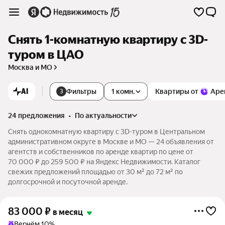
Снять 1-комнатную квартиру c 3D-
туром в ЦАО
Москва и МО
AI
Фильтры
1 комн.
Квартиры от
Аре
3
24 предложения
•
по актуальности
Снять однокомнатную квартиру c 3D-туром в Центральном
административном округе в Москве и МО — 24 объявления от
агентств и собственников по аренде квартир по цене от
70 000 ₽ до 259 500 ₽ на Яндекс Недвижимости. Каталог
свежих предложений площадью от 30 м² до 72 м² по
долгосрочной и посуточной аренде.
83 000
₽
в месяц
Вернём 10%