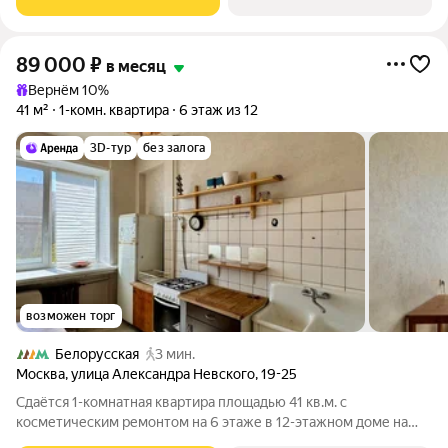
Кондиционер Дом - монолитный, окна
89 000
₽
в месяц
Вернём 10%
41 м²
1-комн. квартира
6 этаж из 12
3D-тур
без залога
возможен торг
Белорусская
3 мин.
Москва
,
улица Александра Невского
,
19-25
Сдаётся 1-комнатная квартира площадью 41 кв.м. с
косметическим ремонтом на 6 этаже в 12-этажном доме на
срок от 11 месяцев. Из техники есть: Духовой шкаф Стиральная