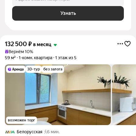
Узнать
132 500
₽
в месяц
Вернём 10%
59 м²
1-комн. квартира
1 этаж из 5
3D-тур
без залога
возможен торг
Белорусская
6 мин.