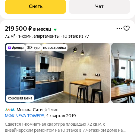
машина Холодильник Кондиционер Пылесос Окна выходят во
Снять
Чат
двор. Есть консьерж. В
219 500
₽
в месяц
72 м²
1-комн. апартаменты
10 этаж из 77
3D-тур
новостройка
хорошая цена
Москва-Сити
4 мин.
МФК NEVA TOWERS
, 4 квартал 2019
Сдаётся 1-комнатная квартира площадью 72 кв.м. с
дизайнерским ремонтом на 10 этаже в 77-этажном доме на