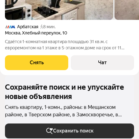
Арбатская
8 мин.
Москва
,
Хлебный переулок
,
10
Сдаётся 1-комнатная квартира площадью 31 кв.м. с
евроремонтом на 1 этаже в 5-этажном доме на срок от 11
месяцев. Из техники есть: Телевизор Стиральная машина
Холодильник Кондиционер Микроволновка Дом - кирпичный,
Снять
Чат
окна выходят во двор. Во дворе
Сохраняйте поиск и не упускайте
новые объявления
Снять квартиру, 1-комн., районы: в Мещанском
районе, в Тверском районе, в Замоскворечье, в
Красносельском районе (Центральный округ), в
Таганском районе, в Хамовниках, в Арбате, в
Сохранить поиск
Якиманке, в Пресненском районе, в Басманном