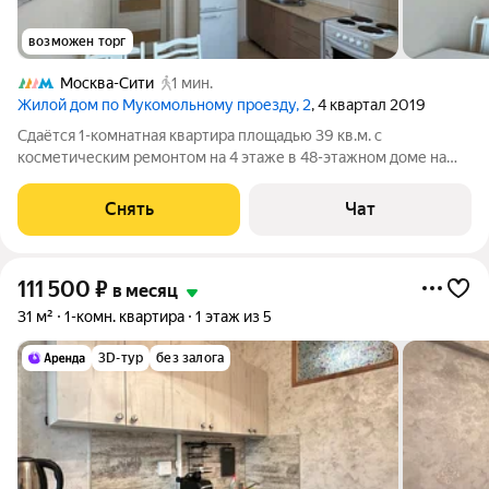
возможен торг
Москва-Сити
1 мин.
Жилой дом по Мукомольному проезду, 2
, 4 квартал 2019
Сдаётся 1-комнатная квартира площадью 39 кв.м. с
косметическим ремонтом на 4 этаже в 48-этажном доме на
срок от 11 месяцев. Из техники есть: Духовой шкаф Стиральная
машина Холодильник Микроволновка Дом - монолитный, окна
Снять
Чат
выходят во двор. Есть
111 500
₽
в месяц
31 м²
1-комн. квартира
1 этаж из 5
3D-тур
без залога