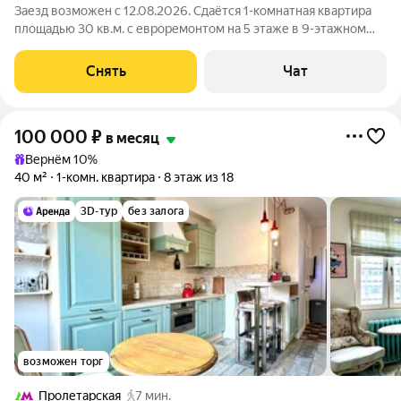
Заезд возможен с 12.08.2026. Сдаётся 1-комнатная квартира
площадью 30 кв.м. с евроремонтом на 5 этаже в 9-этажном
доме на срок от 11 месяцев. Из техники есть: Духовой шкаф
Стиральная машина Холодильник Кондиционер
Снять
Чат
Микроволновка Пылесос Дом -
100 000
₽
в месяц
Вернём 10%
40 м²
1-комн. квартира
8 этаж из 18
3D-тур
без залога
возможен торг
Пролетарская
7 мин.