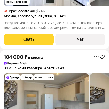
возможен торг
Красносельская
2 мин.
Москва
,
Краснопрудная улица
,
30-34с1
Заезд возможен с 26.08.2026. Сдаётся 1-комнатная квартира
площадью 38 кв.м. с дизайнерским ремонтом на 9 этаже в 14-
этажном доме на срок от 11 месяцев. Из техники есть:
Телевизор Духовой шкаф Стиральная машина Холодильник
Снять
Чат
Посудомоечная машина
104 000
₽
в месяц
Вернём 10%
39 м²
1-комн. квартира
4 этаж из 48
3D-тур
новостройка