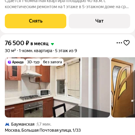
Сдаётся 1-комнатная квартира площадью 40 кв.м. с
косметическим ремонтом на 1 этаже в 5-этажном доме на срок
от 11 месяцев. Из техники есть: Телевизор Духовой шкаф
Стиральная машина Холодильник Посудомоечная машина
Снять
Чат
Микроволновка Дом - кирпичный,
76 500
₽
в месяц
30 м²
1-комн. квартира
5 этаж из 9
3D-тур
без залога
Бауманская
7 мин.
Москва
,
Большая Почтовая улица
,
1/33