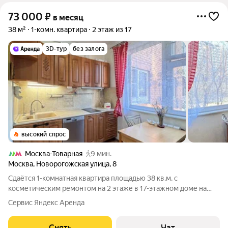
73 000
₽
в месяц
38 м²
1-комн. квартира
2 этаж из 17
3D-тур
без залога
высокий спрос
Москва-Товарная
9 мин.
Москва
,
Новорогожская улица
,
8
Сдаётся 1-комнатная квартира площадью 38 кв.м. с
косметическим ремонтом на 2 этаже в 17-этажном доме на
срок от 11 месяцев. Из техники есть: Телевизор Духовой шкаф
Сервис Яндекс Аренда
Стиральная машина Сушильная машина Холодильник
Посудомоечная машина Кондиционер
Снять
Чат