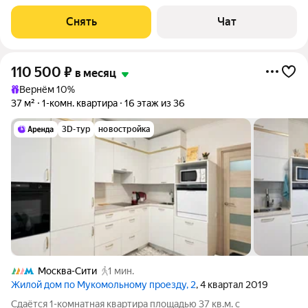
срок от 11 месяцев. Из техники есть: Телевизор Духовой шкаф
Стиральная машина Сушильная машина Холодильник
Снять
Чат
Посудомоечная машина Кондиционер
110 500
₽
в месяц
Вернём 10%
37 м²
1-комн. квартира
16 этаж из 36
3D-тур
новостройка
Москва-Сити
1 мин.
Жилой дом по Мукомольному проезду, 2
, 4 квартал 2019
Сдаётся 1-комнатная квартира площадью 37 кв.м. с