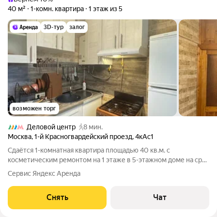
40 м²
1-комн. квартира
1 этаж из 5
3D-тур
залог
возможен торг
Деловой центр
8 мин.
Москва
,
1-й Красногвардейский проезд
,
4кАс1
Сдаётся 1-комнатная квартира площадью 40 кв.м. с
косметическим ремонтом на 1 этаже в 5-этажном доме на срок
от 11 месяцев. Из техники есть: Телевизор Духовой шкаф
Сервис Яндекс Аренда
Стиральная машина Холодильник Бойлер Микроволновка
Пылесос Дом - кирпичный, окна
Снять
Чат