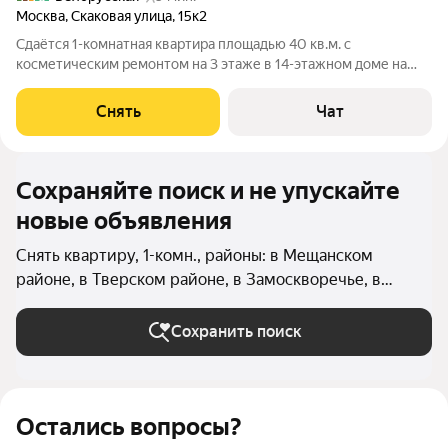
Москва
,
Скаковая улица
,
15к2
Сдаётся 1-комнатная квартира площадью 40 кв.м. с
косметическим ремонтом на 3 этаже в 14-этажном доме на
срок от 11 месяцев. Из техники есть: Телевизор Духовой шкаф
Стиральная машина Холодильник Микроволновка Дом -
Снять
Чат
блочный, окна выходят во двор.
Сохраняйте поиск и не упускайте
новые объявления
Снять квартиру, 1-комн., районы: в Мещанском
районе, в Тверском районе, в Замоскворечье, в
Красносельском районе (Центральный округ), в
Таганском районе, в Хамовниках, в Арбате, в
Сохранить поиск
Якиманке, в Пресненском районе, в Басманном
районе в Москве и МО
Остались вопросы?