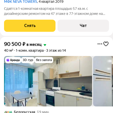
МФК NEVA TOWERS
, 4 квартал 2019
Сдаётся 1-комнатная квартира площадью 57 кв.м. с
дизайнерским ремонтом на 47 этаже в 77-этажном доме на
срок от 11 месяцев. Из техники есть: Телевизор Духовой шкаф
Стиральная машина Сушильная машина Холодильник
Снять
Чат
Посудомоечная машина Кондиционер
90 500
₽
в месяц
40 м²
1-комн. квартира
3 этаж из 14
3D-тур
без залога
Белорусская
9 мин.