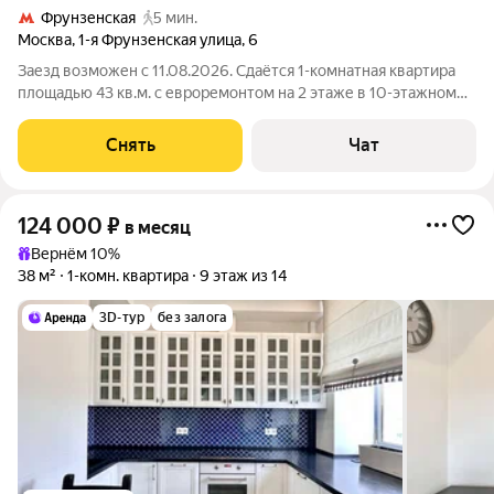
Фрунзенская
5 мин.
Москва
,
1-я Фрунзенская улица
,
6
Заезд возможен с 11.08.2026. Сдаётся 1-комнатная квартира
площадью 43 кв.м. с евроремонтом на 2 этаже в 10-этажном
доме на срок от 11 месяцев. Из техники есть: Телевизор
Духовой шкаф Стиральная машина Холодильник
Снять
Чат
Посудомоечная машина
124 000
₽
в месяц
Вернём 10%
38 м²
1-комн. квартира
9 этаж из 14
3D-тур
без залога