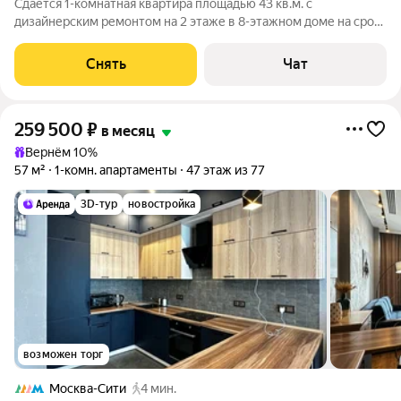
Сдаётся 1-комнатная квартира площадью 43 кв.м. с
дизайнерским ремонтом на 2 этаже в 8-этажном доме на срок
от 11 месяцев. Из техники есть: Телевизор Духовой шкаф
Стиральная машина Холодильник Кондиционер
Снять
Чат
Микроволновка Дом - кирпичный, окна
259 500
₽
в месяц
Вернём 10%
57 м²
1-комн. апартаменты
47 этаж из 77
3D-тур
новостройка
возможен торг
Москва-Сити
4 мин.