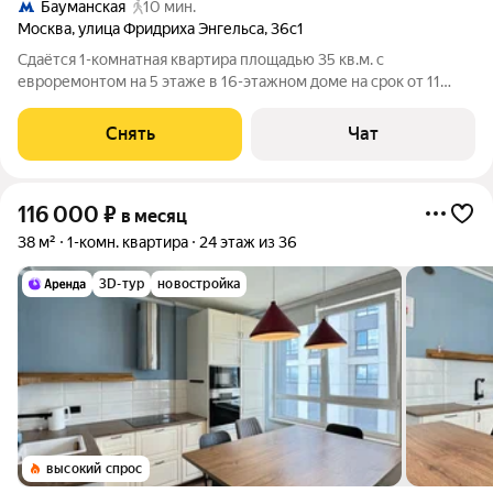
Бауманская
10 мин.
Москва
,
улица Фридриха Энгельса
,
36с1
Сдаётся 1-комнатная квартира площадью 35 кв.м. с
евроремонтом на 5 этаже в 16-этажном доме на срок от 11
месяцев. Из техники есть: Телевизор Духовой шкаф
Стиральная машина Холодильник Посудомоечная машина
Снять
Чат
Кондиционер Микроволновка Пылесос
116 000
₽
в месяц
38 м²
1-комн. квартира
24 этаж из 36
3D-тур
новостройка
высокий спрос