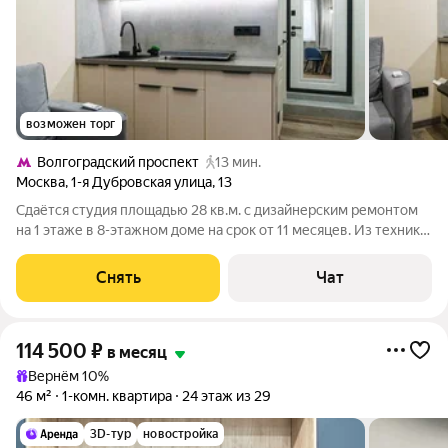
возможен торг
Волгоградский проспект
13 мин.
Москва
,
1-я Дубровская улица
,
13
Сдаётся студия площадью 28 кв.м. с дизайнерским ремонтом
на 1 этаже в 8-этажном доме на срок от 11 месяцев. Из техники
есть: Телевизор Стиральная машина Холодильник
Посудомоечная машина Дом - кирпичный, окна выходят на
Снять
Чат
улицу. Есть консьерж.
114 500
₽
в месяц
Вернём 10%
46 м²
1-комн. квартира
24 этаж из 29
3D-тур
новостройка