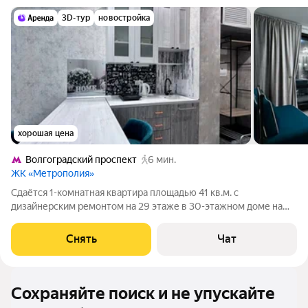
3D-тур
новостройка
хорошая цена
Волгоградский проспект
6 мин.
ЖК «Метрополия»
Сдаётся 1-комнатная квартира площадью 41 кв.м. с
дизайнерским ремонтом на 29 этаже в 30-этажном доме на
срок от 11 месяцев. Из техники есть: Телевизор Стиральная
машина Холодильник Микроволновка Дом - монолитный, окна
Снять
Чат
выходят на улицу. Есть
Сохраняйте поиск и не упускайте