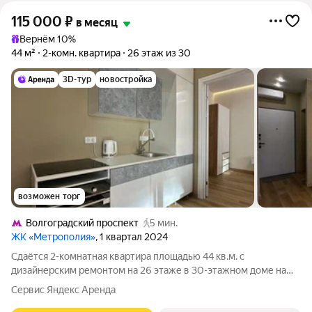
115 000
₽
в месяц
Вернём 10%
44 м²
2-комн. квартира
26 этаж из 30
3D-тур
новостройка
возможен торг
Волгоградский проспект
5 мин.
ЖК «Метрополия»
, 1 квартал 2024
Сдаётся 2-комнатная квартира площадью 44 кв.м. с
дизайнерским ремонтом на 26 этаже в 30-этажном доме на
срок от 11 месяцев. Из техники есть: Телевизор Духовой шкаф
Сервис Яндекс Аренда
Стиральная машина Холодильник Кондиционер Дом -