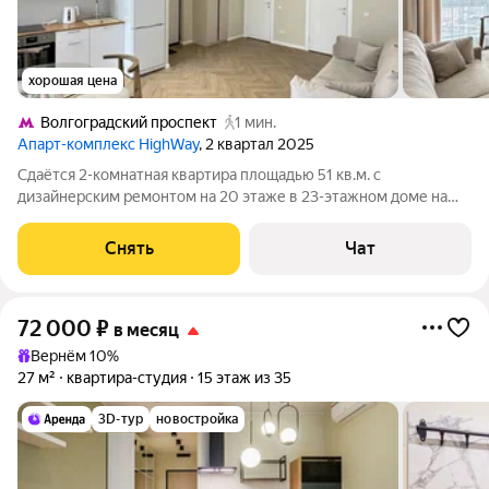
хорошая цена
Волгоградский проспект
1 мин.
Апарт-комплекс HighWay
, 2 квартал 2025
Сдаётся 2-комнатная квартира площадью 51 кв.м. с
дизайнерским ремонтом на 20 этаже в 23-этажном доме на
срок от 11 месяцев. Из техники есть: Телевизор Духовой шкаф
Стиральная машина Сушильная машина Холодильник
Снять
Чат
Кондиционер Микроволновка Дом -
72 000
₽
в месяц
Вернём 10%
27 м²
квартира-студия
15 этаж из 35
3D-тур
новостройка