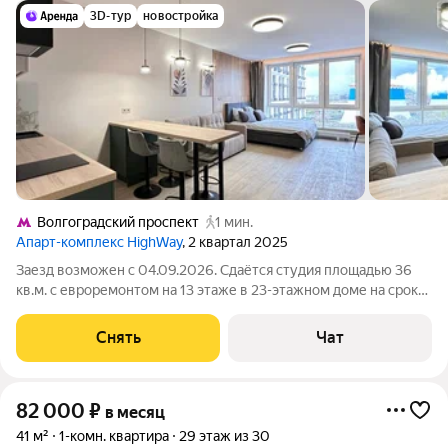
3D-тур
новостройка
Волгоградский проспект
1 мин.
Апарт-комплекс HighWay
, 2 квартал 2025
Заезд возможен с 04.09.2026. Сдаётся студия площадью 36
кв.м. с евроремонтом на 13 этаже в 23-этажном доме на срок
от 11 месяцев. Из техники есть: Телевизор Духовой шкаф
Стиральная машина Холодильник Посудомоечная машина
Снять
Чат
Кондиционер Бойлер
82 000
₽
в месяц
41 м²
1-комн. квартира
29 этаж из 30