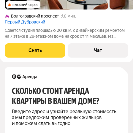
высокий спрос
Волгоградский проспект
6 мин.
Первый Дубровский
Сдаётся студия площадью 20 кв.м. с дизайнерским ремонтом
на 7 этаже в 28-этажном доме на срок от 11 месяцев. Из
техники есть: Телевизор Духовой шкаф Микроволновка
Телевизор Smart TV с 4-K разрешением Встроенный
Снять
Чат
холодильник NO FROST с зоной
СКОЛЬКО СТОИТ АРЕНДА 
КВАРТИРЫ В ВАШЕМ ДОМЕ?
Введите адрес и узнайте реальную стоимость, 
а мы предложим проверенных жильцов 
и поможем сдать выгодно