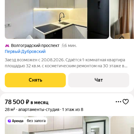
Волгоградский проспект
6 мин.
Первый Дубровский
Заезд возможен с 20.08.2026. Сдаётся 1-комнатная квартира
площадью 32 кв.м. с косметическим ремонтом на 30 этаже в
38-этажном доме на срок от 11 месяцев. Из техники есть:
Телевизор Духовой шкаф Стиральная машина Холодильник
Снять
Чат
Посудомоечная машина
78 500
₽
в месяц
28 м²
апартаменты-студия
1 этаж из 8
без залога