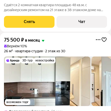
Сдаётся 2-комнатная квартира площадью 48 кв.м. с
дизайнерским ремонтом на 21 этаже в 38-этажном доме на
срок от 11 месяцев. Из техники есть: Телевизор Духовой шкаф
Стиральная машина Сушильная машина Холодильник
Снять
Чат
Посудомоечная машина Кондиционер
75 500
₽
в месяц
Вернём 10%
26 м²
квартира-студия
2 этаж из 30
3D-тур
новостройка
возможен торг