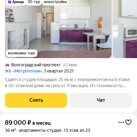
3D-тур
новостройка
возможен торг
Волгоградский проспект
7 мин.
ЖК «Метрополия»
, 3 квартал 2021
Сдаётся студия площадью 25 кв.м. с евроремонтом на 8 этаже
в 30-этажном доме на срок от 11 месяцев. Из техники есть:
Телевизор Стиральная машина Холодильник Микроволновка
Пылесос Дом - монолитный, окна выходят во двор. Есть
Снять
Чат
консьерж. В подъезде
89 000
₽
в месяц
36 м²
апартаменты-студия
13 этаж из 23