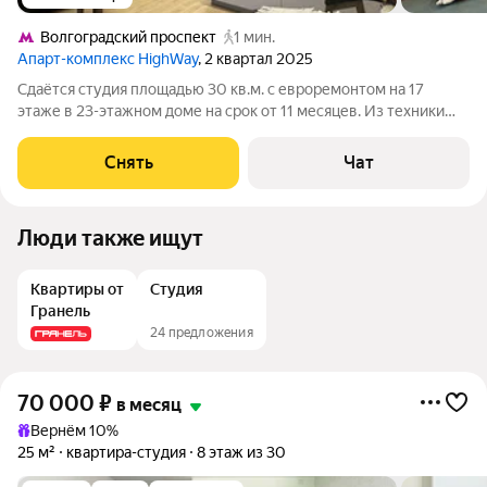
Волгоградский проспект
1 мин.
Апарт-комплекс HighWay
, 2 квартал 2025
Сдаётся студия площадью 30 кв.м. с евроремонтом на 17
этаже в 23-этажном доме на срок от 11 месяцев. Из техники
есть: Стиральная машина Холодильник Посудомоечная
машина Кондиционер Дом - монолитный, окна выходят во
Снять
Чат
двор. Есть консьерж. В подъезде
Люди также ищут
Квартиры от
Студия
Гранель
24 предложения
70 000
₽
в месяц
Вернём 10%
25 м²
квартира-студия
8 этаж из 30