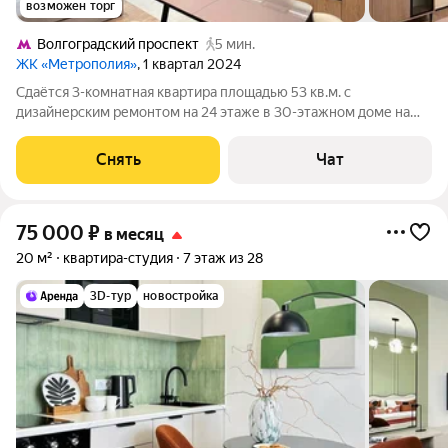
возможен торг
Волгоградский проспект
5 мин.
ЖК «Метрополия»
, 1 квартал 2024
Сдаётся 3-комнатная квартира площадью 53 кв.м. с
дизайнерским ремонтом на 24 этаже в 30-этажном доме на
срок от 11 месяцев. Из техники есть: Телевизор Духовой шкаф
Стиральная машина Холодильник Посудомоечная машина
Снять
Чат
Кондиционер Микроволновка
75 000
₽
в месяц
20 м²
квартира-студия
7 этаж из 28
3D-тур
новостройка