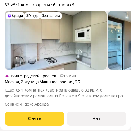
32 м²
1-комн. квартира
6 этаж из 9
3D-тур
без залога
Волгоградский проспект
13 мин.
Москва
,
2-я улица Машиностроения
,
9Б
Сдаётся 1-комнатная квартира площадью 32 кв.м. с
дизайнерским ремонтом на 6 этаже в 9-этажном доме на срок
от 11 месяцев. Из техники есть: Телевизор Духовой шкаф
Сервис Яндекс Аренда
Стиральная машина Холодильник Посудомоечная машина
Кондиционер Микроволновка Дом
Снять
Чат