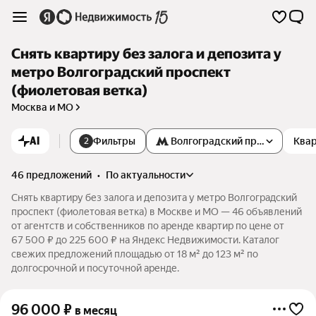
Снять квартиру без залога и депозита у
метро Волгоградский проспект
(фиолетовая ветка)
Москва и МО
AI
Фильтры
Волгоградский проспект
Квар
2
46 предложений
•
по актуальности
Снять квартиру без залога и депозита у метро Волгоградский
проспект (фиолетовая ветка) в Москве и МО — 46 объявлений
от агентств и собственников по аренде квартир по цене от
67 500 ₽ до 225 600 ₽ на Яндекс Недвижимости. Каталог
свежих предложений площадью от 18 м² до 123 м² по
долгосрочной и посуточной аренде.
96 000
₽
в месяц