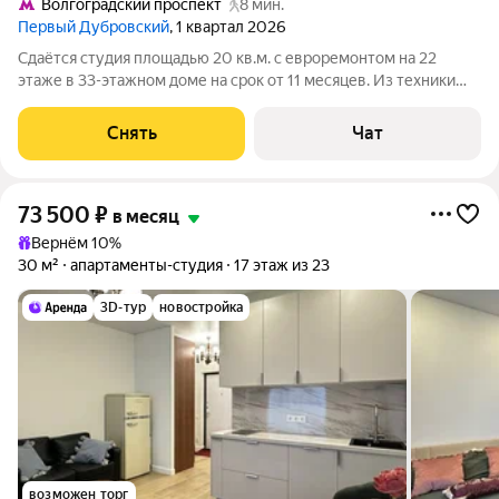
Волгоградский проспект
8 мин.
Первый Дубровский
, 1 квартал 2026
Сдаётся студия площадью 20 кв.м. с евроремонтом на 22
этаже в 33-этажном доме на срок от 11 месяцев. Из техники
есть: Духовой шкаф Стиральная машина Холодильник
Посудомоечная машина Кондиционер Микроволновка
Снять
Чат
Пылесос Дом - монолитный, окна
73 500
₽
в месяц
Вернём 10%
30 м²
апартаменты-студия
17 этаж из 23
3D-тур
новостройка
возможен торг