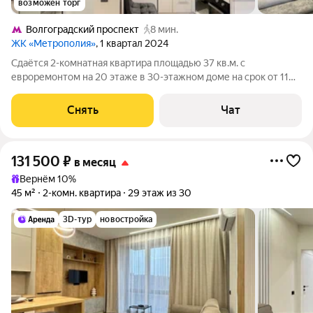
возможен торг
Волгоградский проспект
8 мин.
ЖК «Метрополия»
, 1 квартал 2024
Сдаётся 2-комнатная квартира площадью 37 кв.м. с
евроремонтом на 20 этаже в 30-этажном доме на срок от 11
месяцев. Из техники есть: Телевизор Духовой шкаф
Стиральная машина Холодильник Кондиционер Бойлер
Снять
Чат
Микроволновка Пылесос Дом -
131 500
₽
в месяц
Вернём 10%
45 м²
2-комн. квартира
29 этаж из 30
3D-тур
новостройка