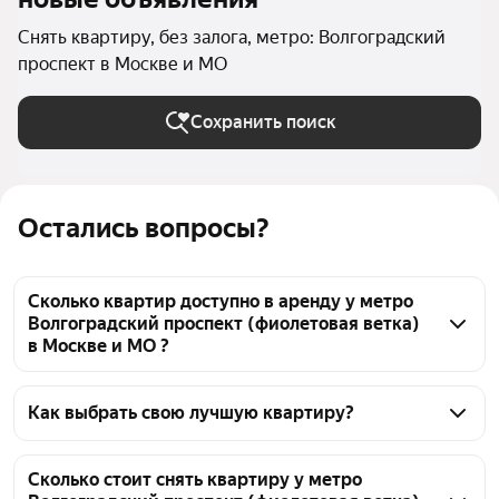
Снять квартиру, без залога, метро: Волгоградский
проспект в Москве и МО
Сохранить поиск
Остались вопросы?
Сколько квартир доступно в аренду у метро
Волгоградский проспект (фиолетовая ветка)
в Москве и МО ?
На Яндекс Недвижимости у метро Волгоградский 
проспект (фиолетовая ветка) в Москве и МО 
Как выбрать свою лучшую квартиру?
доступно в аренду 50 квартир, из них 46 
Чтобы снять квартиру без залога и депозита у 
объявлений от агентств
метро Волгоградский проспект (фиолетовая ветка), 
Сколько стоит снять квартиру у метро