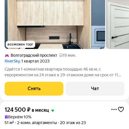
возможен торг
Волгоградский проспект
19 мин.
RiverSky
, 1 квартал 2023
Сдаётся 1-комнатная квартира площадью 46 кв.м. с
евроремонтом на 24 этаже в 29-этажном доме на срок от 11
месяцев. Из техники есть: Телевизор Духовой шкаф
Стиральная машина Сушильная машина Холодильник
Снять
Чат
Посудомоечная машина Кондиционер
124 500
₽
в месяц
Вернём 10%
51 м²
2-комн. апартаменты
20 этаж из 23