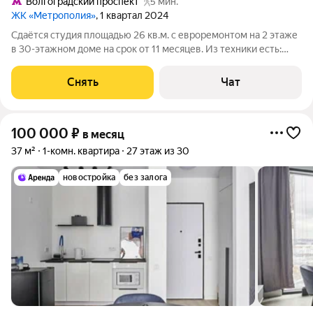
Волгоградский проспект
5 мин.
ЖК «Метрополия»
, 1 квартал 2024
Сдаётся студия площадью 26 кв.м. с евроремонтом на 2 этаже
в 30-этажном доме на срок от 11 месяцев. Из техники есть:
Телевизор Духовой шкаф Стиральная машина Холодильник
Посудомоечная машина Кондиционер Микроволновка Дом -
Снять
Чат
монолитный, окна
100 000
₽
в месяц
37 м²
1-комн. квартира
27 этаж из 30
новостройка
без залога