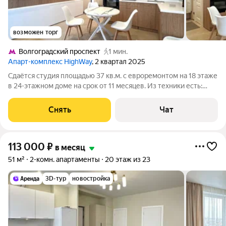
возможен торг
Волгоградский проспект
1 мин.
Апарт-комплекс HighWay
, 2 квартал 2025
Сдаётся студия площадью 37 кв.м. с евроремонтом на 18 этаже
в 24-этажном доме на срок от 11 месяцев. Из техники есть:
Телевизор Духовой шкаф Стиральная машина Холодильник
Посудомоечная машина Кондиционер Бойлер Микроволновка
Снять
Чат
Пылесос Дом -
113 000
₽
в месяц
51 м²
2-комн. апартаменты
20 этаж из 23
3D-тур
новостройка