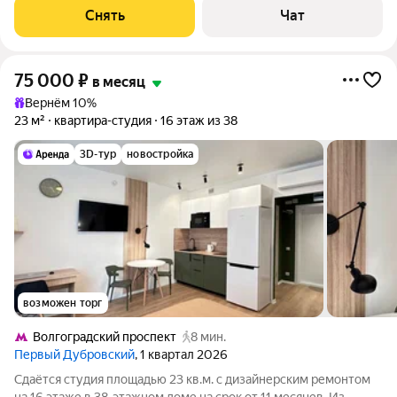
монолитный, окна выходят во двор.
Снять
Чат
75 000
₽
в месяц
Вернём 10%
23 м²
квартира-студия
16 этаж из 38
3D-тур
новостройка
возможен торг
Волгоградский проспект
8 мин.
Первый Дубровский
, 1 квартал 2026
Сдаётся студия площадью 23 кв.м. с дизайнерским ремонтом