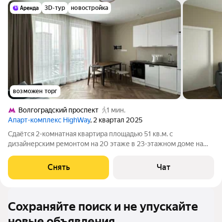
3D-тур
новостройка
возможен торг
Волгоградский проспект
1 мин.
Апарт-комплекс HighWay
, 2 квартал 2025
Сдаётся 2-комнатная квартира площадью 51 кв.м. с
дизайнерским ремонтом на 20 этаже в 23-этажном доме на
срок от 11 месяцев. Из техники есть: Телевизор Духовой шкаф
Стиральная машина Холодильник Посудомоечная машина
Снять
Чат
Кондиционер Дом - монолитный.
Сохраняйте поиск и не упускайте
новые объявления