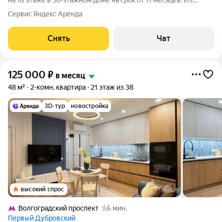
на 16 этаже в 38-этажном доме на срок от 11 месяцев. Из
техники есть: Телевизор Стиральная машина Холодильник
Сервис Яндекс Аренда
Кондиционер Микроволновка Дом - монолитный, окна
выходят во двор. В подъезде 4
Снять
Чат
125 000
₽
в месяц
48 м²
2-комн. квартира
21 этаж из 38
3D-тур
новостройка
высокий спрос
Волгоградский проспект
6 мин.
Первый Дубровский