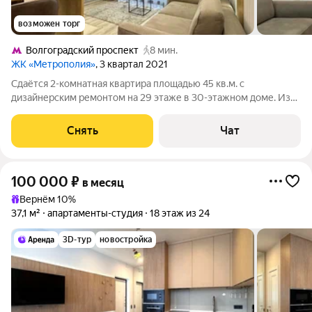
возможен торг
Волгоградский проспект
8 мин.
ЖК «Метрополия»
, 3 квартал 2021
Сдаётся 2-комнатная квартира площадью 45 кв.м. с
дизайнерским ремонтом на 29 этаже в 30-этажном доме. Из
техники есть: Телевизор Духовой шкаф Стиральная машина
Холодильник Посудомоечная машина Кондиционер Дом -
Снять
Чат
монолитный, окна выходят на
100 000
₽
в месяц
Вернём 10%
37,1 м²
апартаменты-студия
18 этаж из 24
3D-тур
новостройка