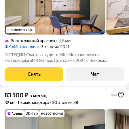
возможен торг
Волгоградский проспект
8 мин.
ЖК «Метрополия»
, 3 квартал 2021
О СТУДИИ Сдаётся студия в ЖК «Метрополия» от
застройщика «MR Group». Дом сдан в 2021 г. Техника:
электрическая варочная поверхность, стиральная и
посудомоечная машины, холодильник Мебель: кухонный
Снять
Чат
гарнитур, подвесные полки, 2 стола, стулья,
83 500
₽
в месяц
32 м²
1-комн. квартира
30 этаж из 38
3D-тур
новостройка