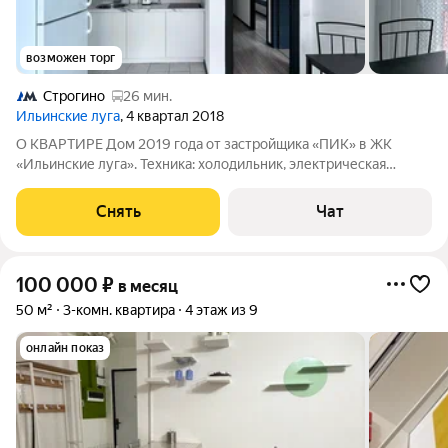
возможен торг
Строгино
26 мин.
Ильинские луга
, 4 квартал 2018
О КВАРТИРЕ Дом 2019 года от застройщика «ПИК» в ЖК
«Ильинские луга». Техника: холодильник, электрическая
варочная панель, микроволновая печь, вытяжка, чайник,
телевизор Мебель: кухонный гарнитур с подсветкой и
Снять
Чат
встроенной техникой, обеденный стол, 2
100 000
₽
в месяц
50 м²
3-комн. квартира
4 этаж из 9
онлайн показ