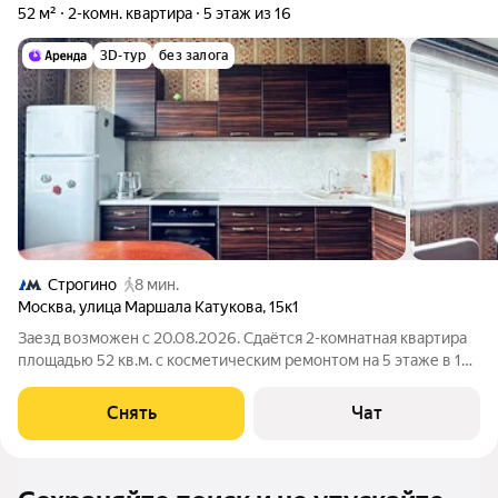
52 м²
2-комн. квартира
5 этаж из 16
3D-тур
без залога
Строгино
8 мин.
Москва
,
улица Маршала Катукова
,
15к1
Заезд возможен с 20.08.2026. Сдаётся 2-комнатная квартира
площадью 52 кв.м. с косметическим ремонтом на 5 этаже в 16-
этажном доме на срок от 11 месяцев. Из техники есть: Духовой
шкаф Стиральная машина Холодильник Пылесос Дом -
Снять
Чат
блочный, окна