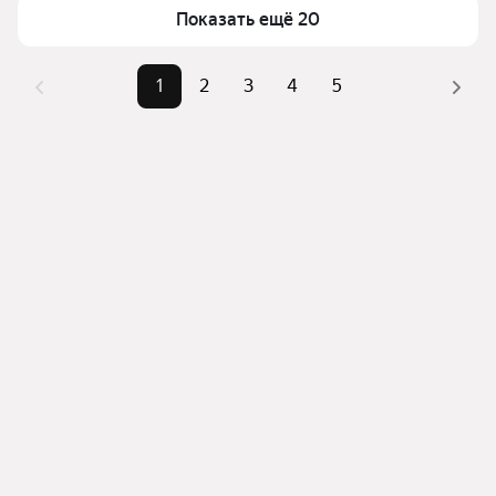
квадратного метра или площади
Показать ещё 20
1
2
3
4
5