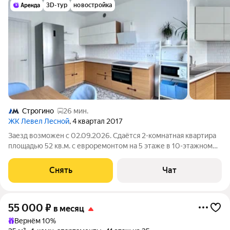
3D-тур
новостройка
Строгино
26 мин.
ЖК Левел Лесной
, 4 квартал 2017
Заезд возможен с 02.09.2026. Сдаётся 2-комнатная квартира
площадью 52 кв.м. с евроремонтом на 5 этаже в 10-этажном
доме. Из техники есть: Телевизор Духовой шкаф Стиральная
машина Холодильник Посудомоечная машина Микроволновка
Снять
Чат
Пылесос Дом -
55 000
₽
в месяц
Вернём 10%