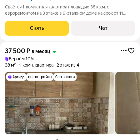
Сдаётся 1-комнатная квартира площадью 38 кв.м. с
евроремонтом на 3 этаже в 9-этажном доме на срок от 11
месяцев. Из техники есть: Духовой шкаф Стиральная машина
Холодильник Дом - монолитный, окна выходят во двор. В
Снять
Чат
подъезде 2 лифта - 1 грузовой и
37 500
₽
в месяц
Вернём 10%
38 м²
1-комн. квартира
2 этаж из 4
новостройка
без залога