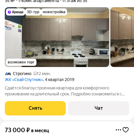
35 м²
1-комн. апартаменты
11 этаж из 35
3D-тур
новостройка
возможен торг
Строгино
12 мин.
ЖК «Скай Спутник»
, 4 квартал 2019
Сдаётся благоустроенная квартира для комфортного
проживания на длительный срок. Подробно ознакомиться с
обустройством можно по фото. Из окон открывается вид на
развитый район. Есть места для сна, работы, обеденная зона и
Снять
Чат
сан.узел. Вокруг дома
73 000
₽
в месяц