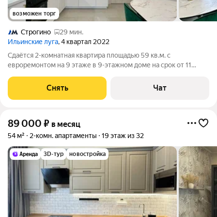
возможен торг
Строгино
29 мин.
Ильинские луга
, 4 квартал 2022
Сдаётся 2-комнатная квартира площадью 59 кв.м. с
евроремонтом на 9 этаже в 9-этажном доме на срок от 11
месяцев. Из техники есть: Телевизор Духовой шкаф
Стиральная машина Холодильник Посудомоечная машина
Снять
Чат
Кондиционер Дом - монолитный, окна
89 000
₽
в месяц
54 м²
2-комн. апартаменты
19 этаж из 32
3D-тур
новостройка