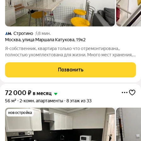
Строгино
8 мин.
Москва
,
улица Маршала Катукова
,
19к2
Я-собственник, квартира только что отремонтирована,,
полностью укомплектована для жизни. Много мест хранения,
вся бытовая техника, дизайнерский ремонт в стиле Баухаус.
Все окна во двор, деревья высокие, море зелени в окнах, поют
Позвонить
дрозды, зимой
72 000
₽
в месяц
56 м²
2-комн. апартаменты
8 этаж из 33
новостройка