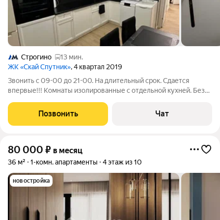
Строгино
13 мин.
ЖК «Скай Спутник»
, 4 квартал 2019
Звонить с 09-00 до 21-00. На длительный срок. Сдается
впервые!!! Комнаты изолированные с отдельной кухней. Без
животных, можно с детьми школьного возраста, состав до 4-х
человек.Показы в любой день по предварительной
Позвонить
Чат
договоренности.
80 000
₽
в месяц
36 м²
1-комн. апартаменты
4 этаж из 10
новостройка