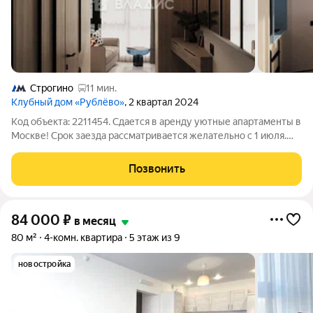
Строгино
11 мин.
Клубный дом «Рублёво»
, 2 квартал 2024
Код объекта: 2211454. Сдается в аренду уютные апартаменты в
Москве! Срок заезда рассматривается желательно с 1 июля.
Посмотреть возможно заблаговременно. Представляем
вашему вниманию стильную однокомнатную квартиру
Позвонить
площадью 36 кв. м на 4-й
84 000
₽
в месяц
80 м²
4-комн. квартира
5 этаж из 9
новостройка