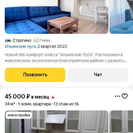
Строгино
27 мин.
Ильинские луга
, 2 квартал 2022
Новый ЖК комфорт-класса "Ильинские Луга". Расположен в
живописном, экологически благоприятном районе с развитой
социальной инфраструктурой. Благоустроенная территория с
детскими и спортивными площадками, зонами отдыха для
Позвонить
Чат
жильцов. В доме один
45 000
₽
в месяц
34 м²
1-комн. квартира
13 этаж из 16
новостройка