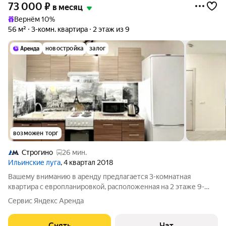
73 000
₽
в месяц
Вернём 10%
56 м²
3-комн. квартира
2 этаж из 9
новостройка
залог
возможен торг
Строгино
26 мин.
Ильинские луга
, 4 квартал 2018
Вашему вниманию в аренду предлагается 3-комнатная
квартира с европланировкой, расположенная на 2 этаже 9-
этажного дома. Квартира имеет все необходимые удобства
Сервис Яндекс Аренда
для комфортного проживания. О КВАРТИРЕ Выполнен
качественный евроремонт. Удобная
Снять
Чат