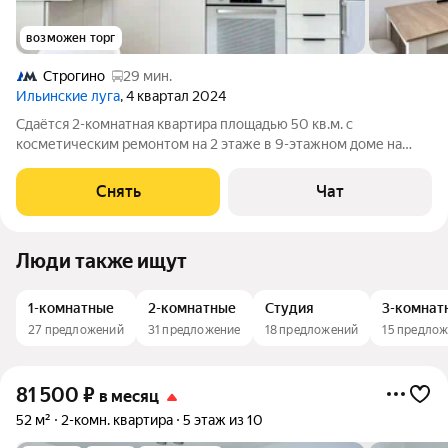
возможен торг
Строгино
29 мин.
Ильинские луга
, 4 квартал 2024
Сдаётся 2-комнатная квартира площадью 50 кв.м. с
косметическим ремонтом на 2 этаже в 9-этажном доме на
срок от 11 месяцев. Из техники есть: Телевизор Духовой шкаф
Стиральная машина Холодильник Посудомоечная машина
Снять
Чат
Кондиционер Микроволновка Дом
Люди также ищут
1-комнатные
2-комнатные
Студия
3-комнат
27 предложений
31 предложение
18 предложений
15 предло
81 500
₽
в месяц
52 м²
2-комн. квартира
5 этаж из 10