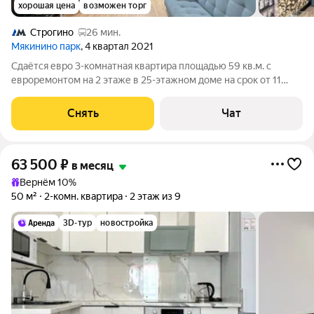
хорошая цена
возможен торг
Строгино
26 мин.
Мякинино парк
, 4 квартал 2021
Сдаётся евро 3-комнатная квартира площадью 59 кв.м. с
евроремонтом на 2 этаже в 25-этажном доме на срок от 11
месяцев. Из техники есть: Телевизор Духовой шкаф
Стиральная машина Сушильная машина Холодильник
Снять
Чат
Кондиционер Микроволновка Пылесос
63 500
₽
в месяц
Вернём 10%
50 м²
2-комн. квартира
2 этаж из 9
3D-тур
новостройка