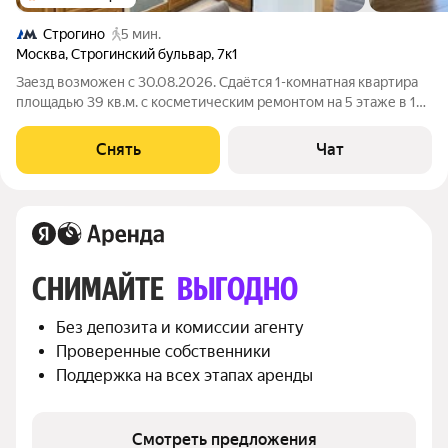
Строгино
5 мин.
Москва
,
Строгинский бульвар
,
7к1
Заезд возможен с 30.08.2026. Сдаётся 1-комнатная квартира
площадью 39 кв.м. с косметическим ремонтом на 5 этаже в 12-
этажном доме на срок от 11 месяцев. Из техники есть:
Телевизор Духовой шкаф Стиральная машина Холодильник
Снять
Чат
Посудомоечная машина
СНИМАЙТЕ 
ВЫГОДНО
Без депозита и комиссии агенту
Проверенные собственники
Поддержка на всех этапах аренды
Смотреть предложения