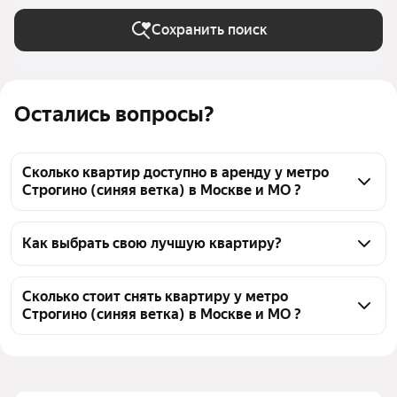
Сохранить поиск
Остались вопросы?
Сколько квартир доступно в аренду у метро
Строгино (синяя ветка) в Москве и МО ?
На Яндекс Недвижимости у метро Строгино (синяя 
ветка) в Москве и МО доступно в аренду 90 
Как выбрать свою лучшую квартиру?
квартир, из них 4 объявления от собственников, 90 
Чтобы снять квартиру с детьми у метро Строгино 
объявлений от агентств
(синяя ветка), воспользуйтесь удобными 
Сколько стоит снять квартиру у метро
Строгино (синяя ветка) в Москве и МО ?
фильтрами и сортировкой для выбора среди 
предложений в выбранном районе
Цена за квадратный метр
776 — 2 339 ₽
Помимо удобной сортировки по цене аренды вы 
Площадь
20 — 170 м²
можете отсортировать результаты по стоимости 