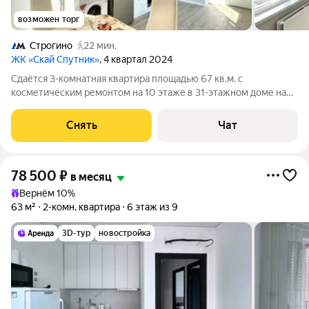
возможен торг
Строгино
22 мин.
ЖК «Скай Спутник»
, 4 квартал 2024
Сдаётся 3-комнатная квартира площадью 67 кв.м. с
косметическим ремонтом на 10 этаже в 31-этажном доме на
срок от 11 месяцев. Из техники есть: Духовой шкаф Стиральная
машина Холодильник Посудомоечная машина Кондиционер
Снять
Чат
Микроволновка Дом -
78 500
₽
в месяц
Вернём 10%
63 м²
2-комн. квартира
6 этаж из 9
3D-тур
новостройка