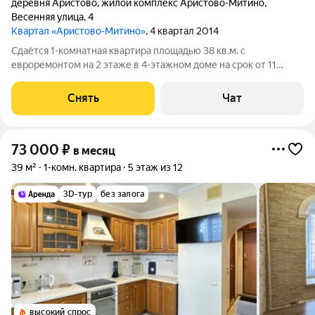
деревня Аристово
,
жилой комплекс Аристово-Митино
,
Весенняя улица
,
4
Квартал «Аристово-Митино»
, 4 квартал 2014
Сдаётся 1-комнатная квартира площадью 38 кв.м. с
евроремонтом на 2 этаже в 4-этажном доме на срок от 11
месяцев. Из техники есть: Телевизор Стиральная машина
Холодильник Микроволновка Дом - панельный, окна выходят
Снять
Чат
на улицу. Во дворе есть
73 000
₽
в месяц
39 м²
1-комн. квартира
5 этаж из 12
3D-тур
без залога
высокий спрос