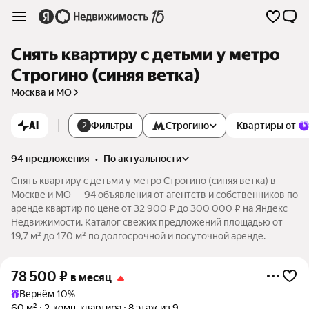
Снять квартиру с детьми у метро
Строгино (синяя ветка)
Москва и МО
AI
Фильтры
Строгино
Квартиры от
2
94 предложения
•
по актуальности
Снять квартиру с детьми у метро Строгино (синяя ветка) в
Москве и МО — 94 объявления от агентств и собственников по
аренде квартир по цене от 32 900 ₽ до 300 000 ₽ на Яндекс
Недвижимости. Каталог свежих предложений площадью от
19,7 м² до 170 м² по долгосрочной и посуточной аренде.
78 500
₽
в месяц
Вернём 10%
60 м²
2-комн. квартира
8 этаж из 9