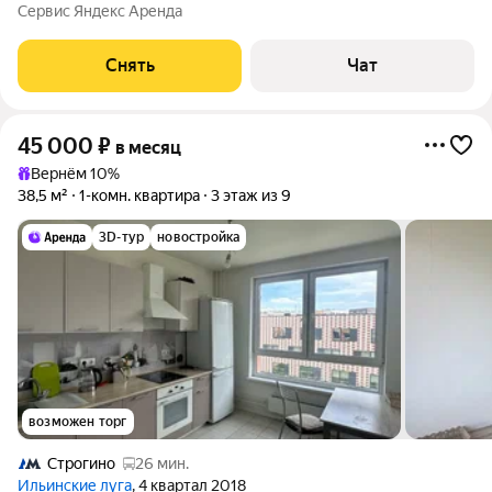
обустройством можно по фото. Из окон открывается вид на
Сервис Яндекс Аренда
развитый район. Есть места для сна, работы, обеденная зона и
сан.узел. Вокруг дома
Снять
Чат
45 000
₽
в месяц
Вернём 10%
38,5 м²
1-комн. квартира
3 этаж из 9
3D-тур
новостройка
возможен торг
Строгино
26 мин.
Ильинские луга
, 4 квартал 2018