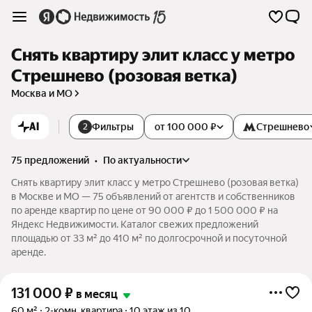
Снять квартиру элит класс у метро
Стрешнево (розовая ветка)
Москва и МО
AI
Фильтры
от 100 000 ₽
Стрешнево
2
75 предложений
•
по актуальности
Снять квартиру элит класс у метро Стрешнево (розовая ветка)
в Москве и МО — 75 объявлений от агентств и собственников
по аренде квартир по цене от 90 000 ₽ до 1 500 000 ₽ на
Яндекс Недвижимости. Каталог свежих предложений
площадью от 33 м² до 410 м² по долгосрочной и посуточной
аренде.
131 000
₽
в месяц
60 м²
2-комн. квартира
10 этаж из 10