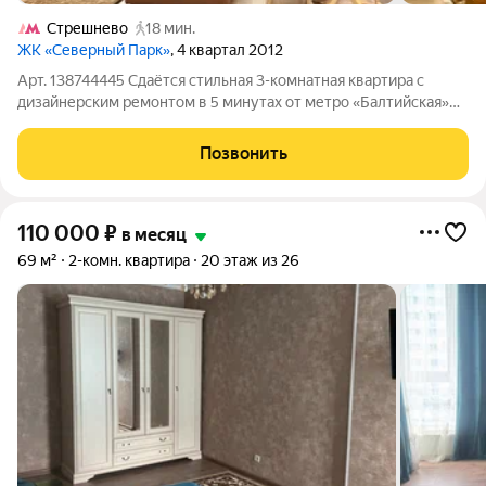
Стрешнево
18 мин.
ЖК «Северный Парк»
, 4 квартал 2012
Арт. 138744445 Сдаётся стильная 3-комнатная квартира с
дизайнерским ремонтом в 5 минутах от метро «Балтийская»
Залог можно разбить на 2 месяца. Цена 150т.р. / мес.
Коммуналка, счетчики вода и свет оплачивается нанимателем.
Позвонить
У наймодателя есть
110 000
₽
в месяц
69 м²
2-комн. квартира
20 этаж из 26