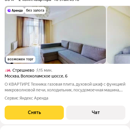
без залога
возможен торг
Стрешнево
15 мин.
Москва
,
Волоколамское шоссе
,
6
О КВАРТИРЕ Техника: газовая плита, духовой шкаф с функцией
микроволновой печи, холодильник, посудомоечная машина,
вытяжка, стиральная и сушильная машины Мебель:
Сервис Яндекс Аренда
итальянский кухонный гарнитур со встроенной техникой и
подсветкой, обеденный стол,
Снять
Чат