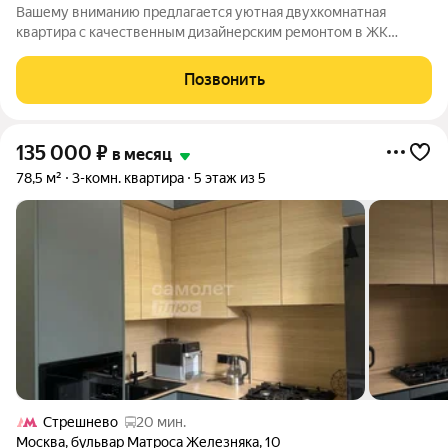
Вашему вниманию предлагается уютная двухкомнатная
квартира с качественным дизайнерским ремонтом в ЖК
Лебедь. Планировкой предусмотрены: кухня, совмещенная с
гостиной (при необходимости можно изолировать с помощью
Позвонить
дверей-купе), отдельная спальня,
135 000
₽
в месяц
78,5 м²
3-комн. квартира
5 этаж из 5
Стрешнево
20 мин.
Москва
,
бульвар Матроса Железняка
,
10