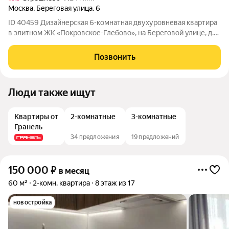
Москва
,
Береговая улица
,
6
ID 40459 Дизайнерская 6-комнатная двухуровневая квартира
в элитном ЖК «Покровское-Глебово», на Береговой улице, д.
6. Общая площадь более 300 кв.м., площадь кухни 25 кв.м.
Квартира расположена на 3 этаже. Пространство грамотно
Позвонить
спланировано на двух
Люди также ищут
Квартиры от
2-комнатные
3-комнатные
Гранель
34 предложения
19 предложений
150 000
₽
в месяц
60 м²
2-комн. квартира
8 этаж из 17
новостройка