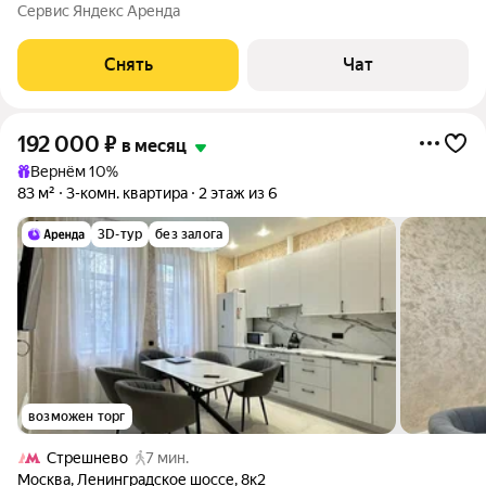
месяцев. Из техники есть: Духовой шкаф Стиральная машина
Сервис Яндекс Аренда
Холодильник Кондиционер Дом - кирпичный, окна выходят на
улицу. В подъезде 1 лифт - 0
Снять
Чат
192 000
₽
в месяц
Вернём 10%
83 м²
3-комн. квартира
2 этаж из 6
3D-тур
без залога
возможен торг
Стрешнево
7 мин.
Москва
,
Ленинградское шоссе
,
8к2