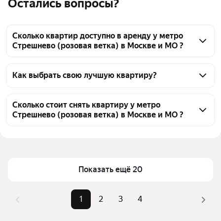
Остались вопросы?
Сколько квартир доступно в аренду у метро
Стрешнево (розовая ветка) в Москве и МО ?
На Яндекс Недвижимости у метро Стрешнево 
(розовая ветка) в Москве и МО доступно в аренду 
Как выбрать свою лучшую квартиру?
80 квартир, из них 5 объявлений от собственников, 
Чтобы снять квартиру элит класс у метро 
70 объявлений от агентств
Стрешнево (розовая ветка), воспользуйтесь 
Сколько стоит снять квартиру у метро
Стрешнево (розовая ветка) в Москве и МО ?
удобными фильтрами и сортировкой для выбора 
среди предложений в выбранном районе
Цена за квадратный метр
1 226 — 3 750 ₽
Помимо удобной сортировки по цене аренды вы 
Площадь
33 — 410 м²
можете отсортировать результаты по стоимости 
квадратного метра или площади
Показать ещё 20
1
2
3
4