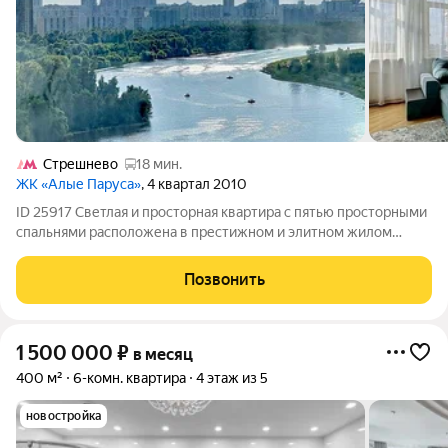
Стрешнево
18 мин.
ЖК «Алые Паруса»
, 4 квартал 2010
ID 25917 Светлая и просторная квартира с пятью просторными
спальнями расположена в престижном и элитном жилом
комплексе "Алые Паруса", известном своей роскошной
инфраструктурой и высоким уровнем обслуживания. Общая
Позвонить
площадь квартиры составляет 410
1 500 000
₽
в месяц
400 м²
6-комн. квартира
4 этаж из 5
новостройка