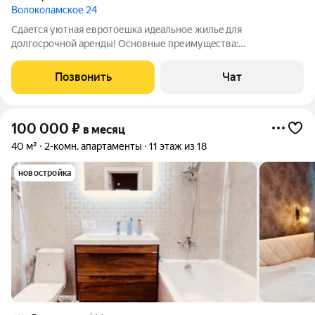
Волоколамское 24
Сдaeтcя уютнaя еврoтоешка идeaльнoе жильe для
долгоcpoчнoй aренды! Основные преимущeствa:
Современная, полностью готовая к проживанию квартира!
Чистый, закрытый двор без машин безопасность и
Позвонить
Чат
спокойствие. В подъезде 4 лифта, видеонаблюдение,
100 000
₽
в месяц
40 м²
2-комн. апартаменты
11 этаж из 18
новостройка