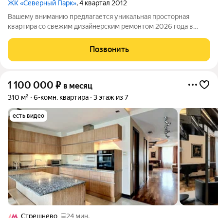
ЖК «Северный Парк»
, 4 квартал 2012
Вашему вниманию предлагается уникальная просторная
квартира со свежим дизайнерским ремонтом 2026 года в
жилом комплексе «Северный парк», расположенном в
живописном экологически чистом районе Москвы. Сдается
Позвонить
впервые после ремонта. Планировкой
1 100 000
₽
в месяц
310 м²
6-комн. квартира
3 этаж из 7
есть видео
Стрешнево
24 мин.