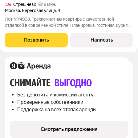
Стрешнево
18 мин.
Москва
,
Береговая улица
,
4
Лот №f4938. Трехкомнатная квартира с качественной
отделкой в современной стиле. Планировка: гостиная, кухня,
две спальни, две ванные комнаты, два застекленных балкона,
гардеробная. Квартира теплая и светлая, большие окна,
Позвонить
Написать
панорамный вид на лес.
СНИМАЙТЕ 
ВЫГОДНО
Без депозита и комиссии агенту
Проверенные собственники
Поддержка на всех этапах аренды
Смотреть предложения