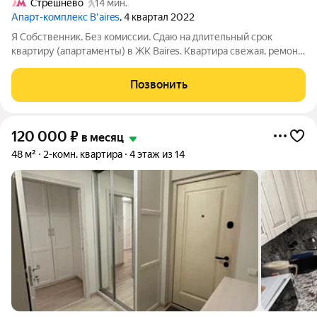
Стрешнево
14 мин.
Апарт-комплекс B'aires
, 4 квартал 2022
Я Собственник. Без комиссии. Сдаю на длительный срок
квартиру (апартаменты) в ЖК Baires. Квартира свежая, ремонт
делал под себя с семьей. Есть все необходимое. Что внутри:
две отдельные комнаты; кухня-гостиная; отдельная
Позвонить
гардеробная; полноценная
120 000
₽
в месяц
48 м²
2-комн. квартира
4 этаж из 14