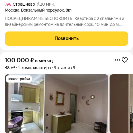
Стрешнево
20 мин.
Москва
,
Вокзальный переулок
,
8к1
ПОСРЕДНИКАМ НЕ БЕСПОКОИТЬ! Квартира с 2 спальнями и
дизайнерским ремонтом на длительный срок, 10 мин. до м.
Войковская и МЦК Балтийская Сдается от месяца, квартира с
новым дизайнерским ремонтом. Две изолированные спальни,
Позвонить
два санузла. Рассчитана на
100 000
₽
в месяц
48 м²
1-комн. квартира
3 этаж из 9
новостройка