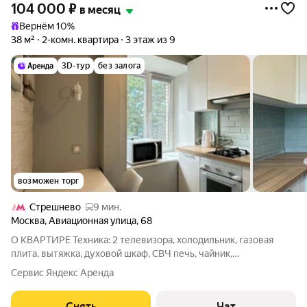
104 000
₽
в месяц
Вернём 10%
38 м²
2-комн. квартира
3 этаж из 9
3D-тур
без залога
возможен торг
Стрешнево
9 мин.
Москва
,
Авиационная улица
,
68
О КВАРТИРЕ Техника: 2 телевизора, холодильник, газовая
плита, вытяжка, духовой шкаф, СВЧ печь, чайник,
посудомоечная машина, бойлер, утюг Мебель: кухонный
Сервис Яндекс Аренда
гарнитур, обеденный стол, стулья, диван, кресло, кровать
двуспальная с матрасом, тумба под
Снять
Чат