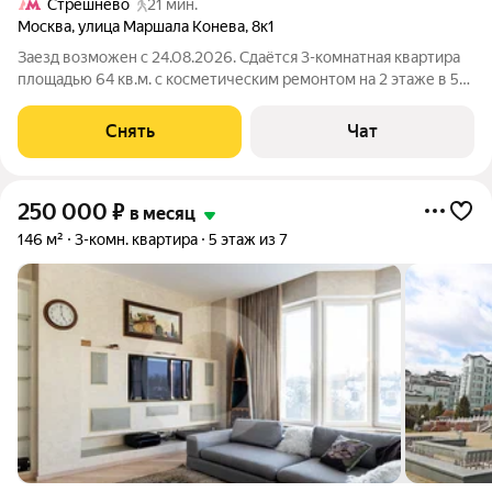
Стрешнево
21 мин.
Москва
,
улица Маршала Конева
,
8к1
Заезд возможен с 24.08.2026. Сдаётся 3-комнатная квартира
площадью 64 кв.м. с косметическим ремонтом на 2 этаже в 5-
этажном доме на срок от 11 месяцев. Из техники есть:
Телевизор Духовой шкаф Стиральная машина Холодильник
Снять
Чат
Посудомоечная машина
250 000
₽
в месяц
146 м²
3-комн. квартира
5 этаж из 7