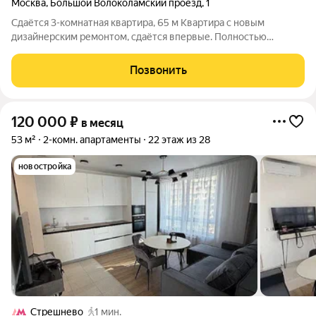
Москва
,
Большой Волоколамский проезд
,
1
Сдаётся 3-комнатная квартира, 65 м Квартира с новым
дизайнерским ремонтом, сдаётся впервые. Полностью
меблирована и готова к заезду. Планировка: Три комнаты
проходная гостиная, гостевая комната / кабинет и спальня.
Позвонить
Просторное, светлое помещение с
120 000
₽
в месяц
53 м²
2-комн. апартаменты
22 этаж из 28
новостройка
Стрешнево
1 мин.