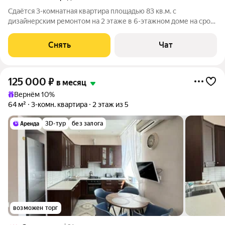
Сдаётся 3-комнатная квартира площадью 83 кв.м. с
дизайнерским ремонтом на 2 этаже в 6-этажном доме на срок
от 11 месяцев. Из техники есть: Телевизор Духовой шкаф
Стиральная машина Холодильник Посудомоечная машина
Снять
Чат
Кондиционер Дом - кирпичный,
125 000
₽
в месяц
Вернём 10%
64 м²
3-комн. квартира
2 этаж из 5
3D-тур
без залога
возможен торг