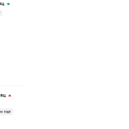
яц
г
сяц
н торг