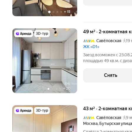
Из
+
15
49 м² · 2-комнатная 
3D-тур
Савёловская
19 
ЖК «D1»
Заезд возможен с 23.08.
площадью 49 кв.м. с диз
этажном доме. В квартир
система. Из техники есть: Духовой шкаф Стиральная маши
Снять
Сушильная машина
+
20
43 м² · 2-комнатная 
3D-тур
Савёловская
9 м
Москва
,
Бутырская улица
Сдаётся 2-комнатная ква