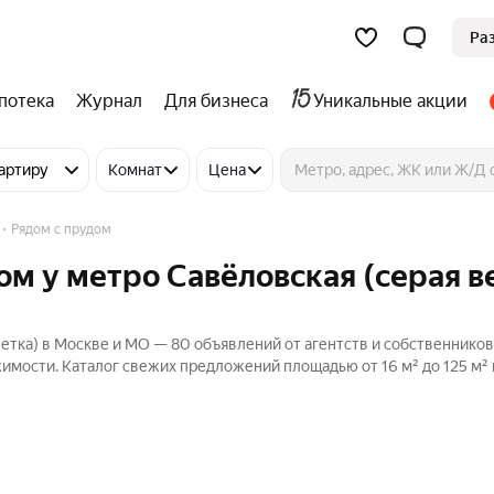
Ра
потека
Журнал
Для бизнеса
Уникальные акции
артиру
Комнат
Цена
Рядом с прудом
ом у метро Савёловская (серая в
ветка) в Москве и МО — 80 объявлений от агентств и собственников
имости. Каталог свежих предложений площадью от 16 м² до 125 м² 