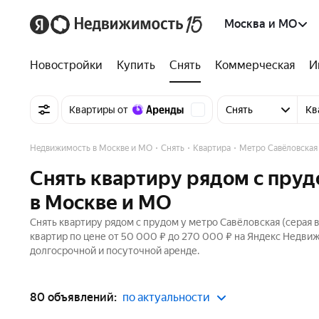
Москва и МО
Новостройки
Купить
Снять
Коммерческая
И
Квартиры от
Снять
Кв
Недвижимость в Москве и МО
Снять
Квартира
Метро Савёловская
Снять квартиру рядом с пруд
в Москве и МО
Снять квартиру рядом с прудом у метро Савёловская (серая 
квартир по цене от 50 000 ₽ до 270 000 ₽ на Яндекс Недвиж
долгосрочной и посуточной аренде.
80 объявлений:
по актуальности