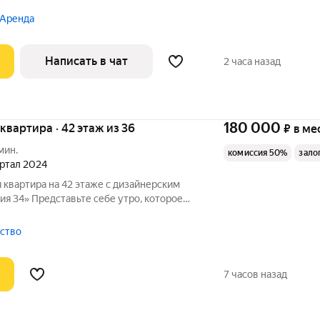
 Аренда
Написать в чат
2 часа назад
180 000
я квартира · 42 этаж из 36
₽
в ме
мин.
комиссия 50%
зало
артал 2024
 квартира на 42 этаже с дизайнерским
я 34» Представьте себе утро, которое
осквы на высоте 42 этажа. Эта квартира
ка на новый уровень комфорта в одной из
тство
7 часов назад