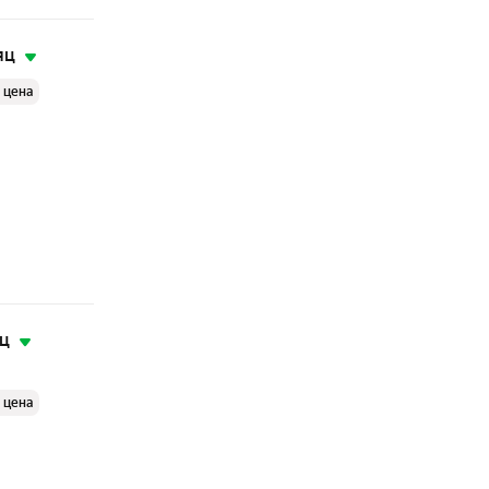
яц
 цена
яц
 цена