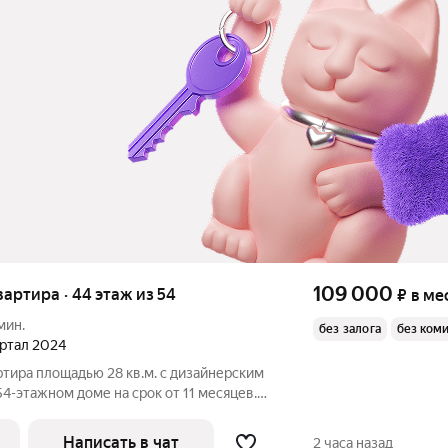
109 000
квартира · 44 этаж из 54
₽
в ме
мин.
без залога
без ком
артал 2024
ртира площадью 28 кв.м. с дизайнерским
54-этажном доме на срок от 11 месяцев.
 есть фильтр для воды, измельчитель
ема вентиляции, ортопедический матрас.
Написать в чат
2 часа назад