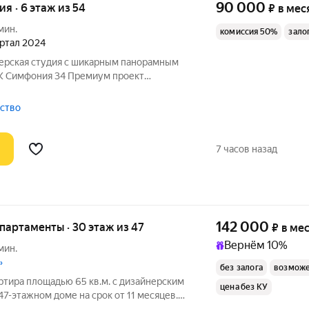
90 000
ия · 6 этаж из 54
₽
в мес
мин.
комиссия 50%
зало
артал 2024
нерская студия с шикарным панорамным
К Симфония 34 Премиум проект
овые стандарты комфорта в динамично
. Эта квартира не просто
тство
7 часов назад
142 000
апартаменты · 30 этаж из 47
₽
в ме
Вернём 10%
мин.
»
без залога
возможе
ртира площадью 65 кв.м. с дизайнерским
цена без КУ
47-этажном доме на срок от 11 месяцев.