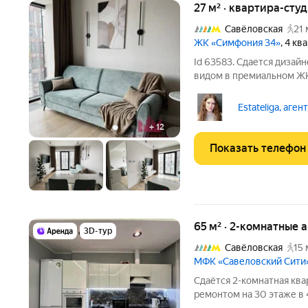
27 м² · квартира-студ
Савёловская
21 
ЖК «Симфония 34»
, 4 кв
Id 63583. Сдается дизай
видом в премиальном Ж
«Симфония 34» задает н
развивающемся районе Москвы
Estateliga, аген
временное жилье, а
+
12
Показать телефон
65 м² · 2-комнатные 
3D-тур
Савёловская
15 
МФК «Савеловский Сити
Сдаётся 2-комнатная ква
ремонтом на 30 этаже в 