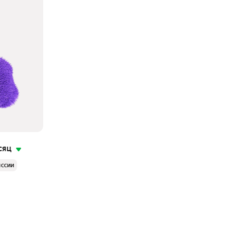
сяц
иссии