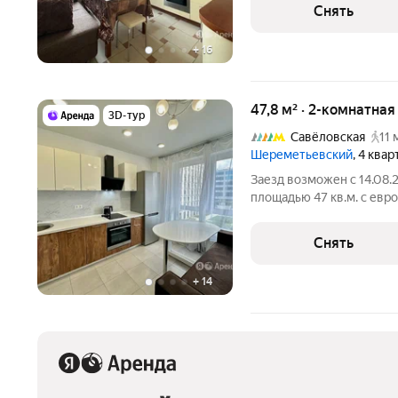
машина Холодильник Кондиционер Микроволновка Пылесос Дом
Снять
- кирпичный,
+
16
47,8 м² · 2-комнатна
3D-тур
Савёловская
11 
Шереметьевский
, 4 ква
Заезд возможен с 14.08.
площадью 47 кв.м. с евр
на срок от 11 месяцев. Из техники есть: 
машина Холодильник Пылесос Дом - монолитный, окна выходят
Снять
во
+
14