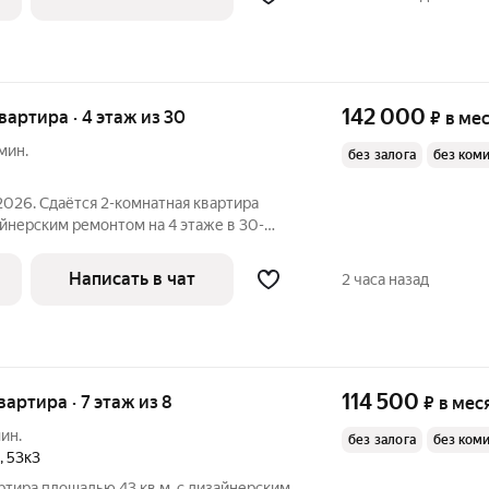
142 000
квартира · 4 этаж из 30
₽
в ме
мин.
без залога
без ком
2026. Сдаётся 2-комнатная квартира
айнерским ремонтом на 4 этаже в 30-
е есть приточная вентиляционная
на
Написать в чат
2 часа назад
114 500
квартира · 7 этаж из 8
₽
в мес
ин.
без залога
без ком
,
53к3
ртира площадью 43 кв.м. с дизайнерским