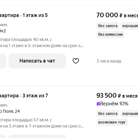
70 000
вартира · 1 этаж из 5
₽
в мес
мин.
без залога
хорошая
9к2
без комиссии
ртира площадью 40 кв.м. с
на 1 этаже в 5-этажном доме на срок от
иральная
Написать в чат
3 часа назад
93 500
вартира · 3 этаж из 7
₽
в мес
Вернём 10%
мин.
го Поля
,
24
без залога
хорошая
ртира площадью 57 кв.м. с
возможен торг
на 3 этаже в 7-этажном доме на срок от
иральная