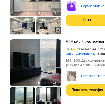
Из техники есть: Телевизор Духовой шкаф Стиральная машина
Холодильник Посудомоечная машина Кондиционер
Сервис Яндекс
Микроволновка
+
14
Снять
53,5 м² · 2-комнатна
Савёловская
21 
ЖК «Симфония 34»
, 4 кв
Id 64903. Двухкомнатная
ремонтом в ЖК «Симфони
начинается с панорамы М
не просто жилье, а заяв
Estateliga, аген
самых
+
22
Показать телефон