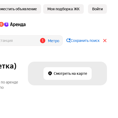
зместить объявление
Моя подборка ЖК
Войти
1
Сохранить поиск
Метро
етка)
Смотреть на карте
 по аренде
по