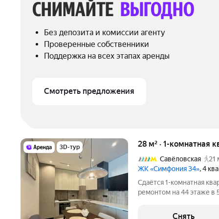
СНИМАЙТЕ 
ВЫГОДНО
Без депозита и комиссии агенту
Проверенные собственники
Поддержка на всех этапах аренды
Смотреть предложения
28 м² · 1-комнатная 
3D-тур
Савёловская
21 
ЖК «Симфония 34»
, 4 кв
Сдаётся 1-комнатная ква
ремонтом на 44 этаже в 
Бытовая техника Korting,
отходов, приточная сист
Снять