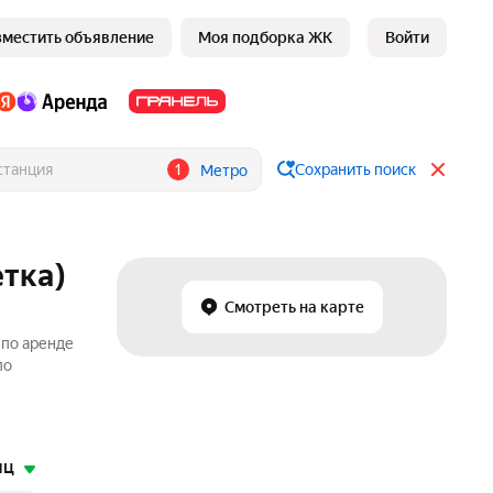
зместить объявление
Моя подборка ЖК
Войти
1
Сохранить поиск
Метро
етка)
Смотреть на карте
 по аренде
по
яц