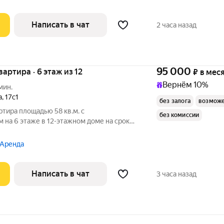
Написать в чат
2 часа назад
95 000
квартира · 6 этаж из 12
₽
в мес
Вернём 10%
мин.
а
,
17с1
без залога
возможе
ртира площадью 58 кв.м. с
без комиссии
на 6 этаже в 12-этажном доме на срок
уховой шкаф
 Аренда
т
Написать в чат
3 часа назад