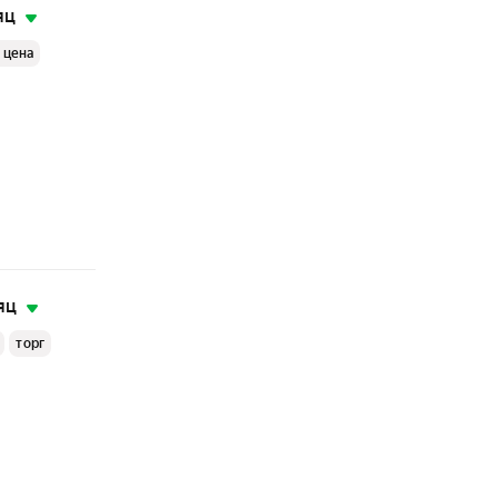
яц
 цена
яц
торг