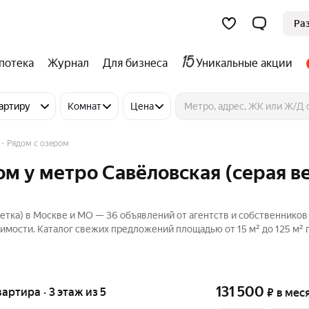
Ра
потека
Журнал
Для бизнеса
Уникальные акции
артиру
Комнат
Цена
Рядом с озером
ом у метро Савёловская (серая в
ветка) в Москве и МО — 36 объявлений от агентств и собственников
имости. Каталог свежих предложений площадью от 15 м² до 125 м² 
131 500
вартира · 3 этаж из 5
₽
в мес