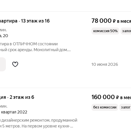
78 000
вартира · 13 этаж из 16
₽
в мес
мин.
комиссия 50%
зало
а
,
20
тира в ОТЛИЧНОМ состоянии
ьный срок аренды. Монолитный дом.
 Одновременно тихая / спокойная
 техника и Мебель ВЫСОКОГО качества.
10 июня 2026
.
160 000
ия · 2 этаж из 6
₽
в ме
мин.
без комиссии
залог
 1 квартал 2022
 дизайнерским ремонтом, продуманной
 5 метров. На первом уровне кухня-