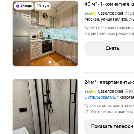
40 м² · 1-комнатная к
3D-тур
Савёловская
16 
Москва
,
улица Палиха
,
7-
Сдаётся 1-комнатная ква
косметическим ремонтом 
11 месяцев. Из техники есть: Телевизор Духовой шкаф Ст
машина Холодильник Посудомоечная машина Микроволновка
Снять
Дом - кирпичный,
+
14
24 м² · апартаменты-
Савёловская
10
Октябрьская 98
, 1 кварт
Сдаются апартаменты по 
21. Уютные апартаменты 
«Марьина Роща» всего 3 минуты пешком. Полностью готовы к
проживанию: есть вся н
Показать телефон
кухня. Из техники: