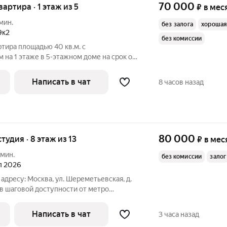
70 000
вартира · 1 этаж из 5
₽
в мес
мин.
без залога
хорошая
9к2
без комиссии
ртира площадью 40 кв.м. с
на 1 этаже в 5-этажном доме на срок от
иральная
Написать в чат
8 часов назад
80 000
студия · 8 этаж из 13
₽
в мес
 мин.
без комиссии
залог
ал 2026
адресу: Москва, ул. Шереметьевская, д.
в шаговой доступности от метро
еобходимая мебель и оборудованная
Написать в чат
3 часа назад