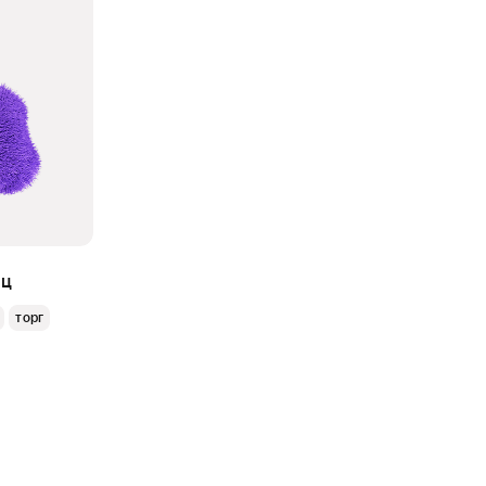
яц
торг