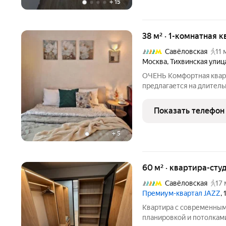
+
15
38 м² · 1-комнатная к
Савёловская
11 
Москва
,
Тихвинская улиц
ОЧЕНЬ Комфортная квар
предлагается на длител
Элитный ЦЕНТР МОСКВЫ.
атмосфера. ВСЯ Бытовая
Показать телефон
САНУзел ЕВРО Стандарт.
+
5
60 м² · квартира-студ
Савёловская
17 
Премиум-квартал JAZZ
,
Квартира с современным
планировкой и потолками