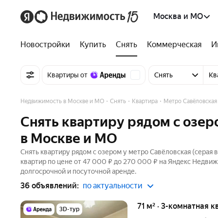
Москва и МО
Новостройки
Купить
Снять
Коммерческая
И
Квартиры от
Снять
Кв
Недвижимость в Москве и МО
Снять
Квартира
Метро Савёловская
Снять квартиру рядом с озер
в Москве и МО
Снять квартиру рядом с озером у метро Савёловская (серая 
квартир по цене от 47 000 ₽ до 270 000 ₽ на Яндекс Недвиж
долгосрочной и посуточной аренде.
36 объявлений:
по актуальности
71 м² · 3-комнатная к
3D-тур