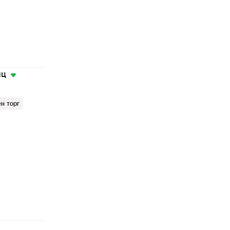
яц
н торг