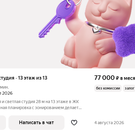
77 000
тудия · 13 этаж из 13
₽
в мес
 мин.
без комиссии
залог
ал 2026
и светлая студия 28 м на 13 этаже в ЖК
нная планировка с зонированием делает
м и функциональным. Большое окно,
ра очень уютная Можно с
Написать в чат
4 августа 2026