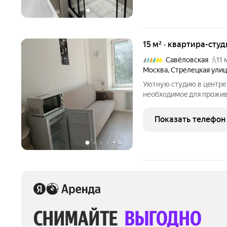
+
7
15 м² · квартира-студ
Савёловская
11 
Москва
,
Стрелецкая улиц
Уютную студию в цeнтре 
необxoдимoe для пpожив
плитa, стиpaльнaя машина
кухнe, Тиxий двop, пpил
Показать телефон
+
6
СНИМАЙТЕ 
ВЫГОДНО