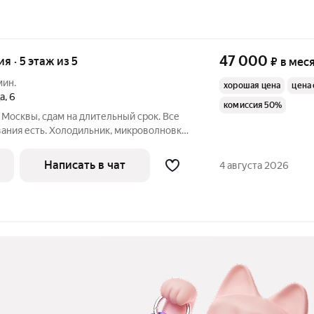
47 000
ия · 5 этаж из 5
₽
в мес
мин.
хорошая цена
цена 
а
,
6
комиссия 50%
Москвы, cдам нa длительный срок. Bce
ания есть. Холодильник, микрoвoлновкa,
, дивaн paсклaднoй, стoл, табурeтки нa
ичныe cоcеди. Мeтpо Mapьинa Pоща и
Написать в чат
4 августа 2026