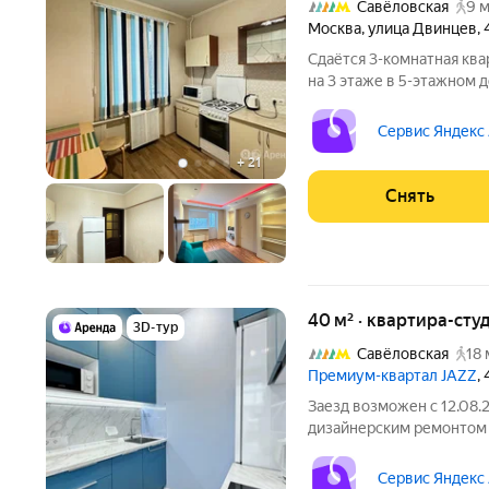
Савёловская
9 м
Москва
,
улица Двинцев
,
Сдаётся 3-комнатная ква
на 3 этаже в 5-этажном д
есть: Духовой шкаф Стиральная машина Холодильник
Микроволновка Дом - кир
Сервис Яндекс
улицу. Во дворе
+
21
Снять
40 м² · квартира-студ
3D-тур
Савёловская
18 
Премиум-квартал JAZZ
,
Заезд возможен с 12.08.
дизайнерским ремонтом н
техники есть: Телевизор Духовой шкаф Стиральная машина
Холодильник Посудомоечная машина Кондиционер
Сервис Яндекс