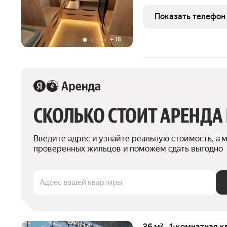
гостиная с обеденной зо
окнами в пол. На втором 
Показать телефон
Интерьер
+
16
СКОЛЬКО СТОИТ АРЕНДА
Введите адрес и узнайте реальную стоимость, а 
проверенных жильцов и поможем сдать выгодно
Адрес вашей квартиры
36 м² · 1-комнатная к