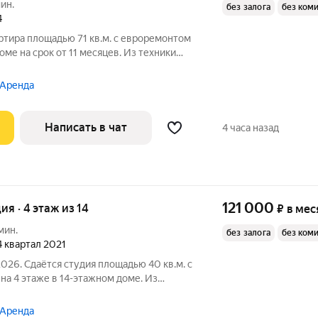
ин.
без залога
без ком
4
ртира площадью 71 кв.м. с евроремонтом
оме на срок от 11 месяцев. Из техники
пичный, окна выходят во двор и на
 Аренда
Написать в чат
4 часа назад
121 000
ия · 4 этаж из 14
₽
в мес
мин.
без залога
без ком
 4 квартал 2021
2026. Сдаётся студия площадью 40 кв.м. с
а 4 этаже в 14-этажном доме. Из
 Аренда