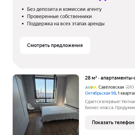
Без депозита и комиссии агенту
Проверенные собственники
Поддержка на всех этапах аренды
Смотреть предложения
28 м² · апартаменты-с
Савёловская
10
Октябрьская 98
, 1 кварт
Сдается впервые! Уютная 
бизнес-класса. Продума
пространство просторны
современный ремонт. Кварти
Показать телефон
домашними животными