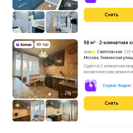
Микроволновка Дом -
+
16
Снять
58 м² · 2-комнатная 
3D-тур
Савёловская
15 
Москва
,
Тихвинская улиц
Сдаётся 2-комнатная ква
косметическим ремонтом 
от 11 месяцев. Из техники есть: Телевизор Д
Стиральная машина Холодильник Кондиционер Пылесос Дом -
Сервис Яндекс
кирпичный, окна выходя
+
18
Снять