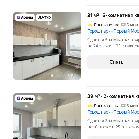
31 м² · 3-комнатная 
3D-тур
Рассказовка
15 мин.
Город-парк «Первый Мо
Сдаётся 3-комнатная ква
на 24 этаже в 25-этажном
есть: Кондиционер Дом - монолитный. Коммунальные услуги по
счетчикам оплачиваются
Снять
+
18
39 м² · 2-комнатная 
Рассказовка
15 мин.
Город-парк «Первый Мо
Сдаётся 2-комнатная ква
на 16 этаже в 25-этажном
есть: Стиральная машина Кондиционер Дом - монолитный, окна