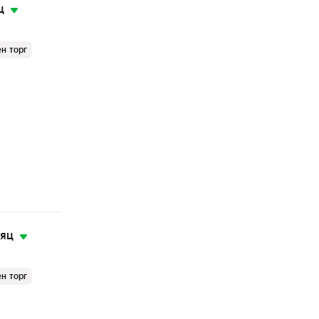
ц
н торг
сяц
н торг