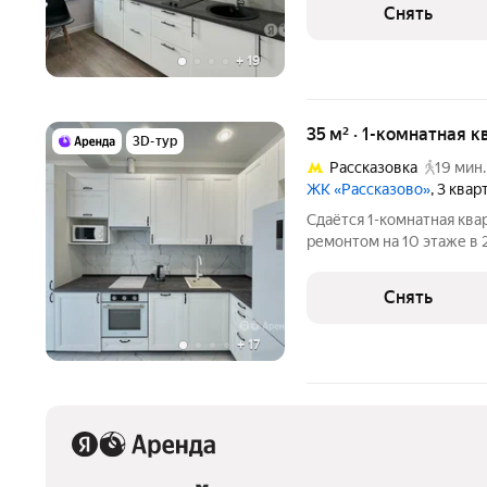
выходят на улицу. В подъ
Снять
+
19
35 м² · 1-комнатная 
3D-тур
Рассказовка
19 мин.
ЖК «Рассказово»
, 3 ква
Сдаётся 1-комнатная ква
ремонтом на 10 этаже в 
Из техники есть: Телевизор Духовой шкаф Стиральная машина
Холодильник М
Снять
+
17