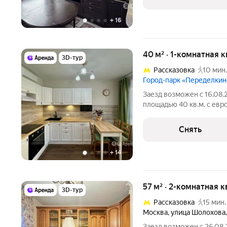
+
16
40 м² · 1-комнатная 
3D-тур
Рассказовка
10 мин.
Город-парк «Переделки
Заезд возможен с 16.08.
площадью 40 кв.м. с евр
на срок от 11 месяцев. Из техники есть: 
машина Холодильник Кондиционер Микроволновка Пылесос Дом
Снять
-
+
14
57 м² · 2-комнатная к
3D-тур
Рассказовка
15 мин.
Москва
,
улица Шолохова
Заезд возможен с 26.08.