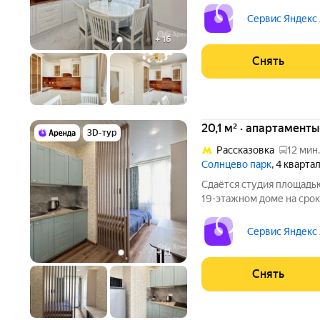
Из техники есть: Стиральная машина Холодильник Кондиционер
Бойлер Дом - монолитный
Сервис Яндекс
+
16
Снять
20,1 м² · апартаменты
3D-тур
Рассказовка
12 мин.
Солнцево парк
, 4 кварта
Сдаётся студия площадью
19-этажном доме на срок 
Телевизор Стиральная машина Холодильник Микроволновка Дом
- панельный, окна выходя
Сервис Яндекс
лифта
+
11
Снять