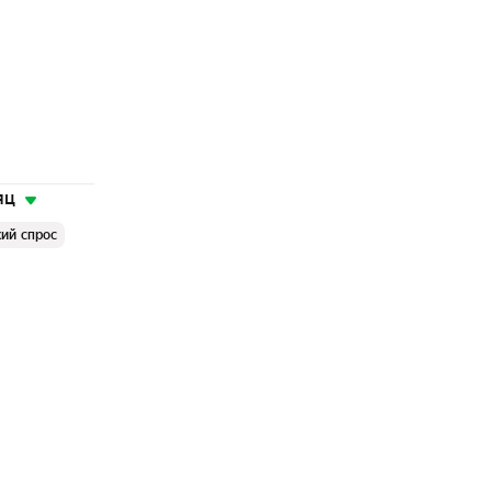
яц
ий спрос