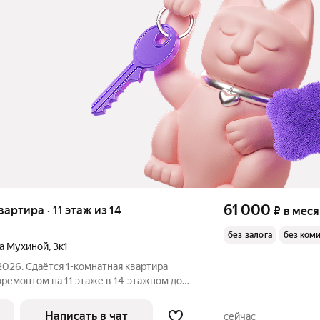
61 000
вартира · 11 этаж из 14
₽
в мес
без залога
без ком
ра Мухиной
,
3к1
2026. Сдаётся 1-комнатная квартира
оремонтом на 11 этаже в 14-этажном доме
Духовой шкаф Стиральная
машина Холодильник Посудомоечная машина Кондиционер
Написать в чат
сейчас