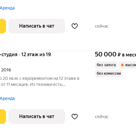
, окна выходят на улицу. Есть консьерж.
 Аренда
Написать в чат
сейчас
50 000
-студия · 12 этаж из 19
₽
в мес
без залога
высок
л 2016
без комиссии
 20 кв.м. с евроремонтом на 12 этаже в
от 11 месяцев. Из техники есть:
т на улицу. Есть консьерж. В подъезде 2
 Аренда
Написать в чат
сейчас