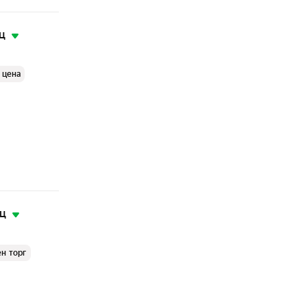
ц
 цена
яц
н торг