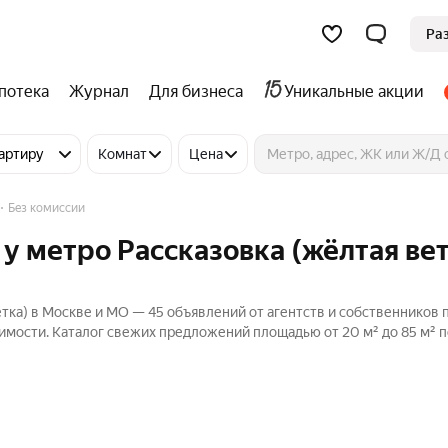
Ра
потека
Журнал
Для бизнеса
Уникальные акции
артиру
Комнат
Цена
Без комиссии
у метро Рассказовка (жёлтая вет
етка) в Москве и МО — 45 объявлений от агентств и собственников 
имости. Каталог свежих предложений площадью от 20 м² до 85 м² п