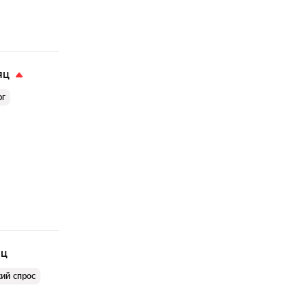
яц
рг
яц
ий спрос