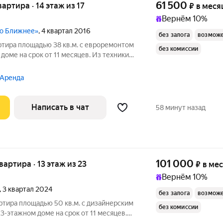
61 500
вартира · 14 этаж из 17
₽
в меся
Вернём 10%
но Ближнее»
, 4 квартал 2016
без залога
возможе
ртира площадью 38 кв.м. с евроремонтом
без комиссии
 доме на срок от 11 месяцев. Из техники
ьный, окна выходят во двор. В подъезде
 Аренда
Написать в чат
58 минут назад
101 000
квартира · 13 этаж из 23
₽
в ме
Вернём 10%
, 3 квартал 2024
без залога
возможе
ртира площадью 50 кв.м. с дизайнерским
без комиссии
3-этажном доме на срок от 11 месяцев.