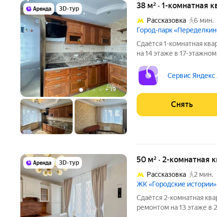
38 м² · 1-комнатная к
3D-тур
Рассказовка
6 мин.
Город-парк «Переделки
Сдаётся 1-комнатная ква
на 14 этаже в 17-этажном
есть: Стиральная машина Холодильник Посудомоечная машина
Кондиционер Дом - панел
Сервис Яндекс
2
+
19
Снять
50 м² · 2-комнатная 
3D-тур
Рассказовка
2 мин.
ЖК «Городские истории»
Сдаётся 2-комнатная ква
ремонтом на 13 этаже в 2