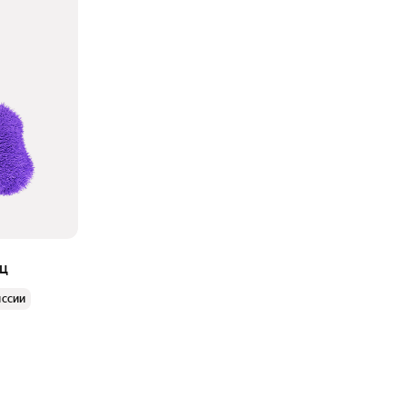
яц
иссии