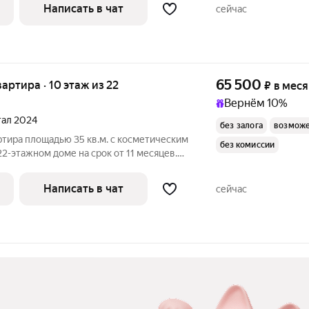
езде 3 лифта - 1 грузовой и 2
Написать в чат
сейчас
65 500
квартира · 10 этаж из 22
₽
в мес
Вернём 10%
ртал 2024
без залога
возможе
ртира площадью 35 кв.м. с косметическим
без комиссии
22-этажном доме на срок от 11 месяцев.
икроволновка Дом - монолитный, окна выходят во
Написать в чат
сейчас