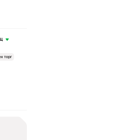
яц
н торг