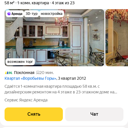
58 м²
1-комн. квартира
4 этаж из 23
3D-тур
новостройка
возможен торг
Поклонная
20 мин.
Квартал «Воробьевы Горы»
, 3 квартал 2012
Сдаётся 1-комнатная квартира площадью 58 кв.м. с
дизайнерским ремонтом на 4 этаже в 23-этажном доме на
срок от 11 месяцев. Из техники есть: Телевизор Духовой шкаф
Сервис Яндекс Аренда
Стиральная машина Сушильная машина Холодильник
Посудомоечная машина Кондиционер
Снять
Чат