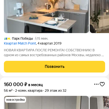
Парк Победы
15 мин.
Квартал Match Point
, 4 квартал 2019
НОВАЯ КВАРТИРА ПОСЛЕ РЕМОНТА! СОБСТВЕННИК! В
одном из самых востребованных районов Москвы, недалеко от
центра города сдается квартира в ЖК Матч Поинт с ремонтом
по индивидуальному дизайн-проекту. Квартира полностью
Позвонить
готова к проживанию. Техника
160 000
₽
в месяц
56 м²
2-комн. квартира
29 этаж из 32
новостройка