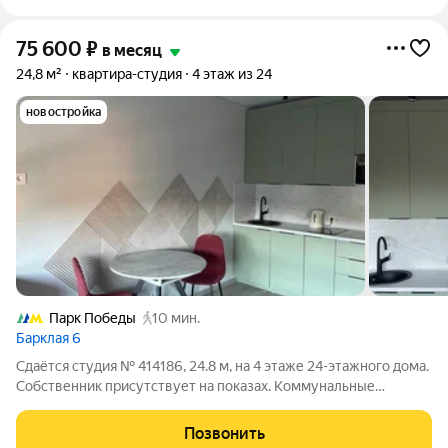
75 600
₽
в месяц
24,8 м²
квартира-студия
4 этаж из 24
новостройка
Парк Победы
10 мин.
Барклая 6
Сдаётся студия № 414186, 24.8 м, на 4 этаже 24-этажного дома.
Собственник присутствует на показах. Коммунальные
платежи включены в стоимость. Счетчики оплачиваются
отдельно. По условиям проживания: можно с детьми, можно с
Позвонить
питомцами. Срок минимальной