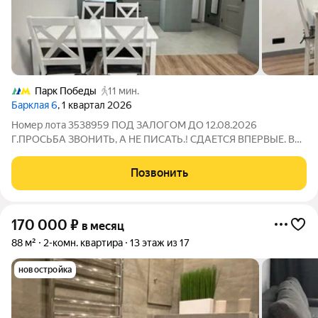
Парк Победы
11 мин.
Барклая 6
, 1 квартал 2026
Номер лота 3538959 ПОД ЗАЛОГОМ ДО 12.08.2026
Г.ПРОСЬБА ЗВОНИТЬ, А НЕ ПИСАТЬ.! СДАЕТСЯ ВПЕРВЫЕ. В
квартире выполнен евроремонт, что создает ощущение
комфорта и уюта. Кухня-гостиная 18 кв.м. и изолированная
Позвонить
спальня 11кв.м.Квартира полностью оборудована
170 000
₽
в месяц
88 м²
2-комн. квартира
13 этаж из 17
новостройка