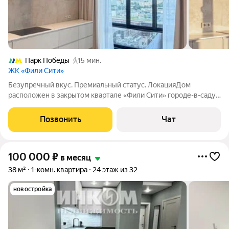
Парк Победы
15 мин.
ЖК «Фили Сити»
Безупречный вкус. Премиальный статус. ЛокацияДом
расположен в закрытом квартале «Фили Сити» городе-в-саду с
тишиной аллей и приватностью. Рядом Филёвский парк и
набережная Москвы-реки (10 минут пешком). Метро «Фили» (7
Позвонить
Чат
мин.), «Багратионовская» и
100 000
₽
в месяц
38 м²
1-комн. квартира
24 этаж из 32
новостройка