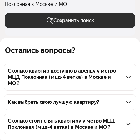
Поклонная в Москве и МО
Сохранить поиск
Остались вопросы?
Сколько квартир доступно в аренду у метро
МЦД Поклонная (мцд-4 ветка) в Москве и
МО ?
На Яндекс Недвижимости у метро МЦД Поклонная 
(мцд-4 ветка) в Москве и МО доступно в аренду 90 
Как выбрать свою лучшую квартиру?
квартир, из них 2 объявления от собственников, 85 
Чтобы снять квартиру в новостройках у метро МЦД 
объявлений от агентств
Поклонная (мцд-4 ветка), воспользуйтесь 
Сколько стоит снять квартиру у метро МЦД
Поклонная (мцд-4 ветка) в Москве и МО ?
удобными фильтрами и сортировкой для выбора 
среди предложений в выбранном районе
Цена за квадратный метр
1 429 — 6 167 ₽