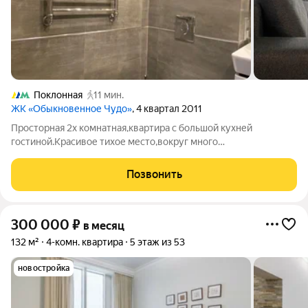
Поклонная
11 мин.
ЖК «Обыкновенное Чудо»
, 4 квартал 2011
Просторная 2х комнатная,квартира с большой кухней
гостиной.Красивое тихое место,вокруг много
достопримечательностей. Более 10 престижных школ и
дет.садов.Московский гольф клуб,Фитнес клуб и аква зона.Без
Позвонить
животных. Дополнительно счетчики.Сдадим
300 000
₽
в месяц
132 м²
4-комн. квартира
5 этаж из 53
новостройка