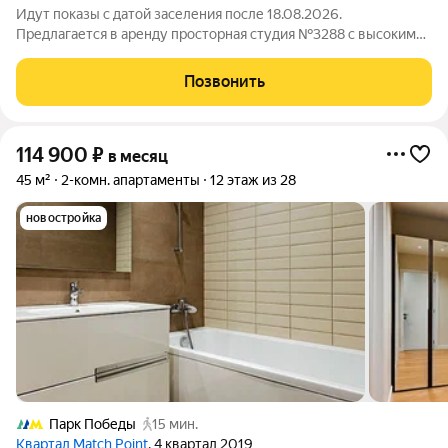
Идут показы с датой заселения после 18.08.2026.
Предлагается в аренду просторная студия №3288 с высокими
потолками площадью 46 м2, расположенная на тринадцатом
этаже нового арендного дома Матч Поинт. Окна апартаментов
Позвонить
выходят на волейбольную арену.
114 900
₽
в месяц
45 м²
2-комн. апартаменты
12 этаж из 28
новостройка
Парк Победы
15 мин.
Квартал Match Point
, 4 квартал 2019