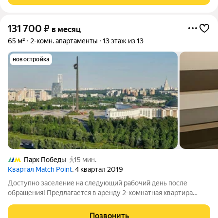
131 700
₽
в месяц
65 м²
2-комн. апартаменты
13 этаж из 13
новостройка
Парк Победы
15 мин.
Квартал Match Point
, 4 квартал 2019
Доступно заселение на следующий рабочий день после
обращения! Предлагается в аренду 2-комнатная квартира
№4246 с евро планировкой (кухня-гостиная + 1 спальня),
высокими потолками площадью 65 м2, расположенная на
Позвонить