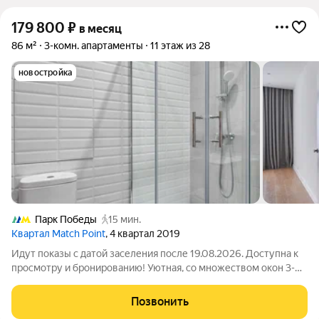
179 800
₽
в месяц
86 м²
3-комн. апартаменты
11 этаж из 28
новостройка
Парк Победы
15 мин.
Квартал Match Point
, 4 квартал 2019
Идут показы с датой заселения после 19.08.2026. Доступна к
просмотру и бронированию! Уютная, со множеством окон 3-
комнатная квартира №3233, с отдельной гардеробной
комнатой, классическая-планировка (кухня + гостиная +
Позвонить
спальня+ детскаякабинет + два