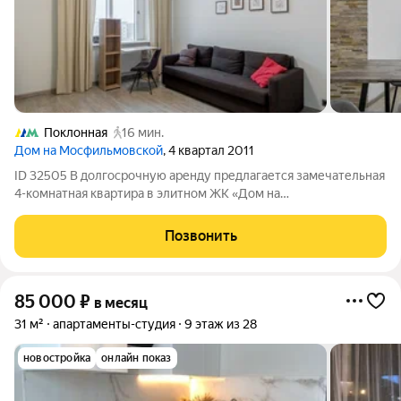
Поклонная
16 мин.
Дом на Мосфильмовской
, 4 квартал 2011
ID 32505 В долгосрочную аренду предлагается замечательная
4-комнатная квартира в элитном ЖК «Дом на
Мосфильмовской». Общая площадь 132 кв.м., расположена на 5
этаже. Квартира полностью меблирована, выполнена
Позвонить
качественная отделка с использованием
85 000
₽
в месяц
31 м²
апартаменты-студия
9 этаж из 28
новостройка
онлайн показ