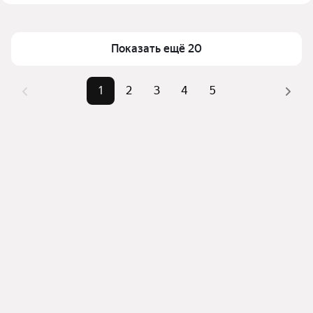
Помимо удобной сортировки по цене аренды вы 
Площадь
25 — 500 м²
можете отсортировать результаты по стоимости 
квадратного метра или площади
Показать ещё 20
1
2
3
4
5