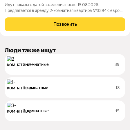
Идут показы с датой заселения после 15.08.2026.
Предлагается в аренду 2-комнатная квартира №3294 с евро
планировкой (кухня-гостиная + 1 спальня) с высокими
потолками площадью 51 м2, расположенная на тринадцатом
Позвонить
этаже нового арендного дома Матч Поинт.
Люди также ищут
2-комнатные
39
1-комнатные
18
3-комнатные
15