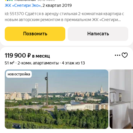
ЖК «Снегири Эко»
, 2 квартал 2019
id: 551370 Сдаётся в аренду стильная 2-комнатная квартира с
новым авторским ремонтом в премиальном ЖК «Снегири
ЭКО». Здесь всё создано для комфортной и спокойной жизни:
продуманная планировка, высокий уровень приватности и
Позвонить
Написать
сервис современного
119 900
₽
в месяц
51 м²
2-комн. апартаменты
4 этаж из 13
новостройка