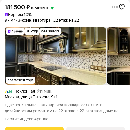
181 500
₽
в месяц
Вернём 10%
97 м²
3-комн. квартира
22 этаж из 22
3D-тур
без залога
возможен торг
Поклонная
11 мин.
Москва
,
улица Пырьева
,
9к1
Сдаётся 3-комнатная квартира площадью 97 кв.м. с
дизайнерским ремонтом на 22 этаже в 22-этажном доме на
срок от 11 месяцев. Из техники есть: Телевизор Духовой шкаф
Сервис Яндекс Аренда
Стиральная машина Холодильник Посудомоечная машина
Кондиционер Бойлер Пылесос