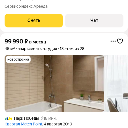
срок от 11 месяцев. Из техники есть: Телевизор Духовой шкаф
Сервис Яндекс Аренда
Стиральная машина Холодильник Посудомоечная машина
Кондиционер Микроволновка
Снять
Чат
99 990
₽
в месяц
46 м²
апартаменты-студия
13 этаж из 28
новостройка
Парк Победы
15 мин.
Квартал Match Point
, 4 квартал 2019