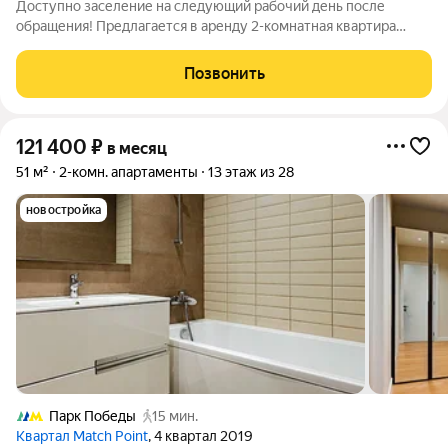
Доступно заселение на следующий рабочий день после
обращения! Предлагается в аренду 2-комнатная квартира
№4251 с евро планировкой (кухня-гостиная + 1 спальня) с
высокими потолками площадью 49 м2, расположенная на
Позвонить
тринадцатом этаже нового арендного
121 400
₽
в месяц
51 м²
2-комн. апартаменты
13 этаж из 28
новостройка
Парк Победы
15 мин.
Квартал Match Point
, 4 квартал 2019