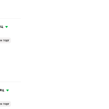
яц
н торг
яц
н торг