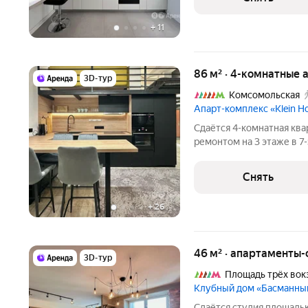
+
11
86 м² · 4-комнатные 
3D-тур
Комсомольская
Апарт-комплекс «Klein H
Сдаётся 4-комнатная ква
ремонтом на 3 этаже в 7-
техники есть: Телевизор Духовой шкаф Стиральная машина
Холодильник Посудомоечная машина Микроволновка Пылесос
Снять
Дом -
+
26
46 м² · апартаменты-
3D-тур
Площадь трёх вок
Клубный дом «Басманный
Сдаётся студия площадью