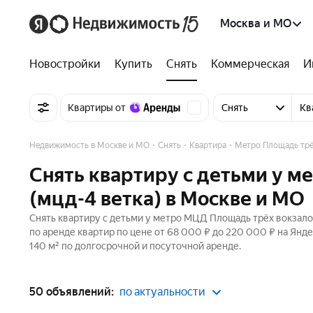
Москва и МО
Новостройки
Купить
Снять
Коммерческая
И
Квартиры от
Снять
Кв
Недвижимость в Москве и МО
Снять
Квартира
Метро Площадь трё
Снять квартиру с детьми у 
(мцд-4 ветка) в Москве и МО
Снять квартиру с детьми у метро МЦД Площадь трёх вокзало
по аренде квартир по цене от 68 000 ₽ до 220 000 ₽ на Ян
140 м² по долгосрочной и посуточной аренде.
50 объявлений:
по актуальности