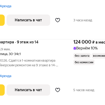
есяцев. Из техники есть: Телевизор
 Аренда
Написать в чат
3 часа назад
124 000
вартира · 9 этаж из 14
₽
в ме
Вернём 10%
9 мин.
улица
,
30-34с1
без залога
возможе
2026. Сдаётся 1-комнатная квартира
без комиссии
айнерским ремонтом на 9 этаже в 14-
есяцев. Из техники есть: Телевизор
 Аренда
Написать в чат
5 часов назад