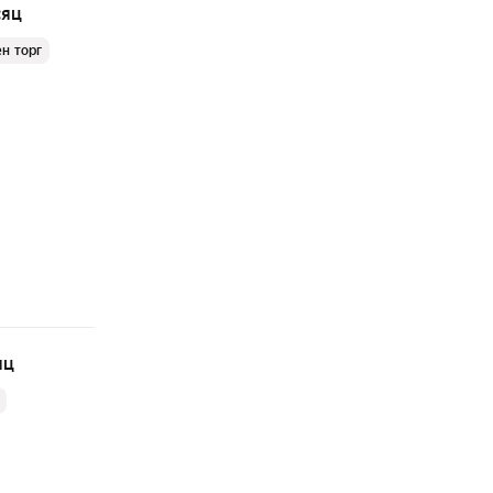
сяц
н торг
яц
а