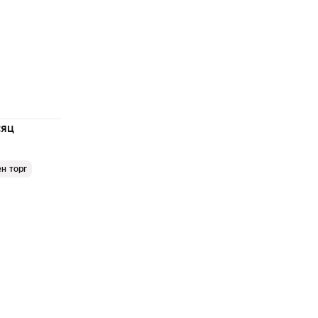
сяц
н торг