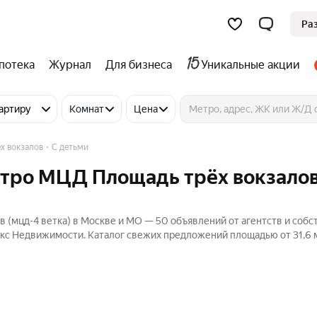
Ра
потека
Журнал
Для бизнеса
Уникальные акции
артиру
Комнат
Цена
х вокзалов
С детьми
метро МЦД Площадь трёх вокзало
в (мцд-4 ветка) в Москве и МО — 50 объявлений от агентств и соб
декс Недвижимости. Каталог свежих предложений площадью от 31,6 