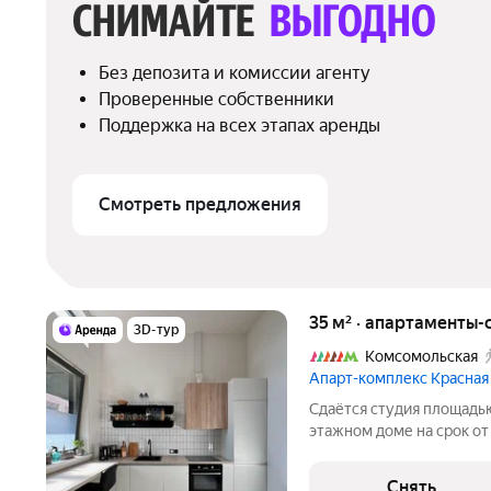
СНИМАЙТЕ 
ВЫГОДНО
Без депозита и комиссии агенту
Проверенные собственники
Поддержка на всех этапах аренды
Смотреть предложения
35 м² · апартаменты-с
3D-тур
Комсомольская
Апарт-комплекс Красная
Сдаётся студия площадью 
этажном доме на срок от 11 
шкаф Стиральная машина Холодильник Посудомоечная машина
Бойлер Дом - кирпичный,
Снять