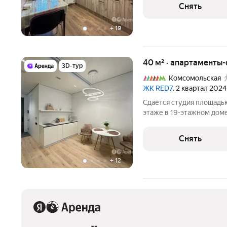
Холодильник Кондиционер Микроволновка Пылесос Дом -
Снять
кирпичный, окна выходя
+
19
40 м² · апартаменты-
3D-тур
Комсомольская
ЖК RED7
, 2 квартал 2024
Сдаётся студия площадью
этаже в 19-этажном доме 
Телевизор Духовой шкаф Стиральная машина Холодильник
Посудомоечная машина Кондиционер Микроволновка Дом -
Снять
монолитный,
+
12