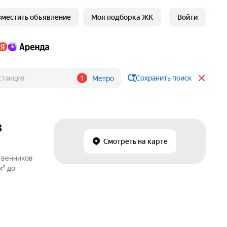
зместить объявление
Моя подборка ЖК
Войти
1
Сохранить поиск
Метро
в
Смотреть на карте
ственников
м² до