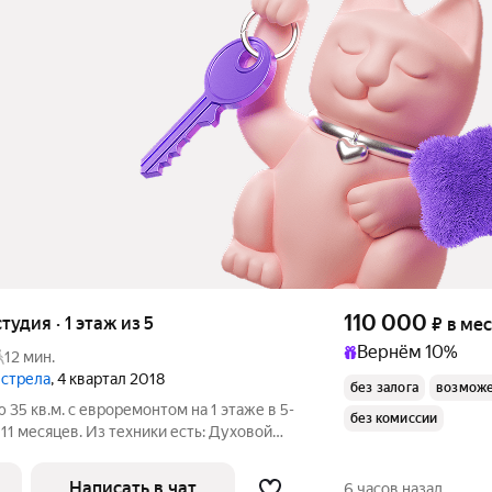
110 000
тудия · 1 этаж из 5
₽
в ме
Вернём 10%
12 мин.
 стрела
, 4 квартал 2018
без залога
возможе
35 кв.м. с евроремонтом на 1 этаже в 5-
без комиссии
месяцев. Из техники есть: Духовой
 окна выходят во двор. Есть консьерж. Во
Написать в чат
6 часов назад