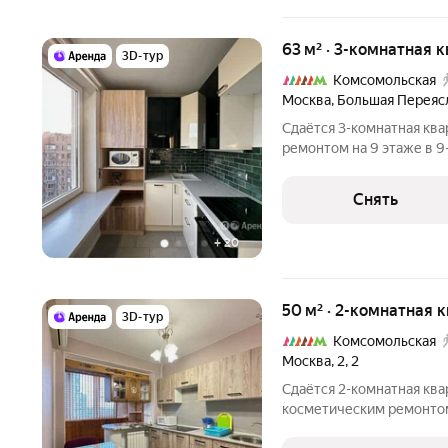
63 м² · 3-комнатная 
3D-тур
Комсомольская
Москва
,
Большая Переяс
Сдаётся 3-комнатная ква
ремонтом на 9 этаже в 9
техники есть: Телевизор Духовой шкаф Стиральная машина
Снять
+
20
50 м² · 2-комнатная 
3D-тур
Комсомольская
Москва
,
2
,
2
Сдаётся 2-комнатная ква
косметическим ремонтом 
от 11 месяцев. Из техники есть: Телевизор Стира