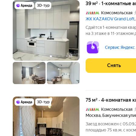
39 м² · 1-комнатные 
3D-тур
Комсомольская
ЖК KAZAKOV Grand Loft
Сдаётся 1-комнатная ква
на 3 этаже в 11-этажном 
есть: Телевизор Духовой шкаф Стиральная машина Холодильник
Сервис Яндекс
+
13
Снять
75 м² · 4-комнатная к
3D-тур
Комсомольская
Москва
,
Бакунинская ули
Заезд возможен с 05.09.
площадью 75 кв.м. с кос