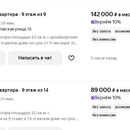
142 000
квартира · 9 этаж из 9
₽
в ме
Вернём 10%
19 мин.
лавская улица
,
15
без залога
возможе
ртира площадью 63 кв.м. с дизайнерским
без комиссии
-этажном доме на срок от 11 месяцев. Из
Холодильник Посудомоечная машина Кондиционер Бойлер
Написать в чат
5 часов назад
89 000
квартира · 9 этаж из 14
₽
в мес
Вернём 10%
11 мин.
без залога
возможе
ртира площадью 50 кв.м. с
без комиссии
на 9 этаже в 14-этажном доме на срок
льная машина