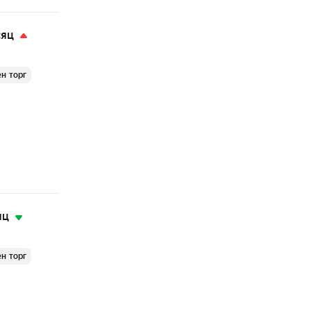
сяц
н торг
яц
н торг