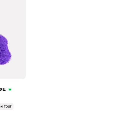
сяц
н торг