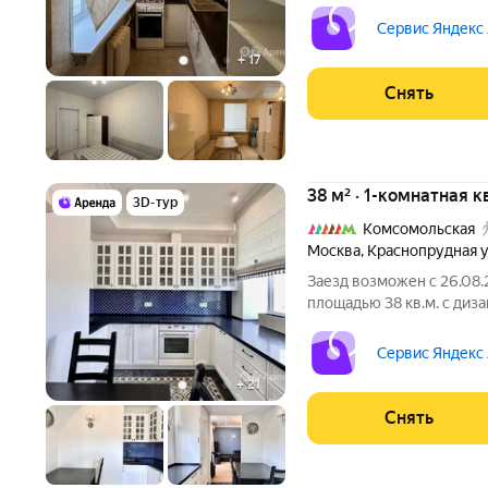
этажном доме на срок от 11 м
Духовой шкаф Стиральная машина Холодильник Бойлер Дом -
Сервис Яндекс
кирпичный,
+
17
Снять
38 м² · 1-комнатная к
3D-тур
Комсомольская
Москва
,
Краснопрудная 
Заезд возможен с 26.08.
площадью 38 кв.м. с диз
этажном доме на срок от 11 м
Духовой шкаф Стиральная машина Холодильник Посудомоечная
Сервис Яндекс
машина
+
21
Снять