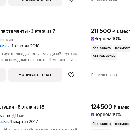
211 500
апартаменты · 3 этаж из 7
₽
в мес
Вернём 10%
11 мин.
ouse»
, 4 квартал 2018
без залога
возможе
ртира площадью 86 кв.м. с дизайнерским
без комиссии
этажном доме на срок от 11 месяцев. Из
Написать в чат
6 часов назад
124 500
студия · 8 этаж из 18
₽
в мес
Вернём 10%
залов
11 мин.
, 5»
, 4 квартал 2017
без залога
возможе
 46 кв.м. с дизайнерским ремонтом на 8