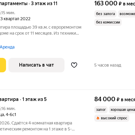
163 000
апартаменты · 3 этаж из 11
₽
в ме
15 мин.
без залога
возможе
, 3 квартал 2022
без комиссии
ртира площадью 39 кв.м. с евроремонтом
доме на срок от 11 месяцев. Из техники
Посудомоечная машина Кондиционер Дом - монолитный, окна
 Аренда
Написать в чат
5 часов назад
84 000
вартира · 1 этаж из 5
₽
в мес
16 мин.
залог
хорошая цен
ца
,
4-6с1
высокий спрос
2026. Сдаётся 4-комнатная квартира
метическим ремонтом на 1 этаже в 5-